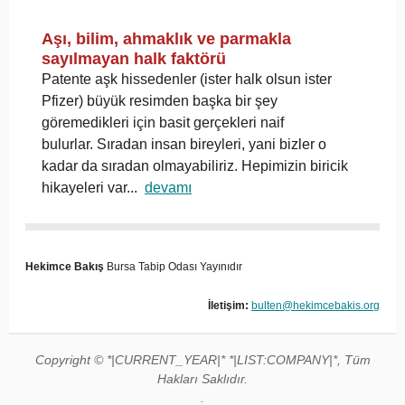
Aşı, bilim, ahmaklık ve parmakla
sayılmayan halk faktörü
Patente aşk hissedenler (ister halk olsun ister
Pfizer) büyük resimden başka bir şey
göremedikleri için basit gerçekleri naif
bulurlar. Sıradan insan bireyleri, yani bizler o
kadar da sıradan olmayabiliriz. Hepimizin biricik
hikayeleri var...
devamı
Hekimce Bakış
Bursa Tabip Odası Yayınıdır
İletişim:
bulten@hekimcebakis.org
Copyright © *|CURRENT_YEAR|* *|LIST:COMPANY|*, Tüm
Hakları Saklıdır.
.