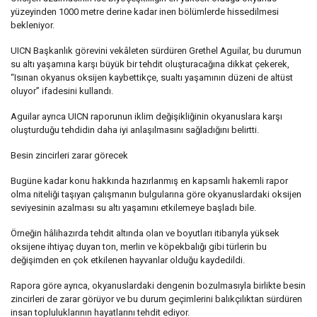
yüzeyinden 1000 metre derine kadar inen bölümlerde hissedilmesi
bekleniyor.
UICN Başkanlık görevini vekâleten sürdüren Grethel Aguilar, bu durumun
su altı yaşamına karşı büyük bir tehdit oluşturacağına dikkat çekerek,
“Isınan okyanus oksijen kaybettikçe, sualtı yaşamının düzeni de altüst
oluyor” ifadesini kullandı.
Aguilar ayrıca UICN raporunun iklim değişikliğinin okyanuslara karşı
oluşturduğu tehdidin daha iyi anlaşılmasını sağladığını belirtti.
Besin zincirleri zarar görecek
Bugüne kadar konu hakkında hazırlanmış en kapsamlı hakemli rapor
olma niteliği taşıyan çalışmanın bulgularına göre okyanuslardaki oksijen
seviyesinin azalması su altı yaşamını etkilemeye başladı bile.
Örneğin hâlihazırda tehdit altında olan ve boyutları itibarıyla yüksek
oksijene ihtiyaç duyan ton, merlin ve köpekbalığı gibi türlerin bu
değişimden en çok etkilenen hayvanlar olduğu kaydedildi.
Rapora göre ayrıca, okyanuslardaki dengenin bozulmasıyla birlikte besin
zincirleri de zarar görüyor ve bu durum geçimlerini balıkçılıktan sürdüren
insan topluluklarının hayatlarını tehdit ediyor.