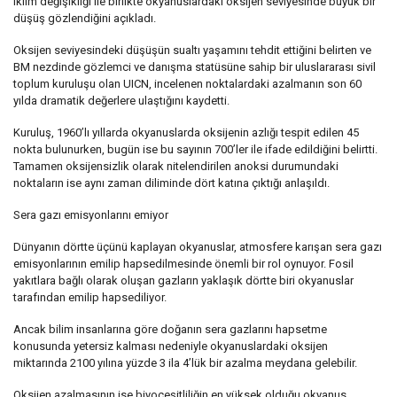
iklim değişikliği ile birlikte okyanuslardaki oksijen seviyesinde büyük bir
düşüş gözlendiğini açıkladı.
Oksijen seviyesindeki düşüşün sualtı yaşamını tehdit ettiğini belirten ve
BM nezdinde gözlemci ve danışma statüsüne sahip bir uluslararası sivil
toplum kuruluşu olan UICN, incelenen noktalardaki azalmanın son 60
yılda dramatik değerlere ulaştığını kaydetti.
Kuruluş, 1960’lı yıllarda okyanuslarda oksijenin azlığı tespit edilen 45
nokta bulunurken, bugün ise bu sayının 700’ler ile ifade edildiğini belirtti.
Tamamen oksijensizlik olarak nitelendirilen anoksi durumundaki
noktaların ise aynı zaman diliminde dört katına çıktığı anlaşıldı.
Sera gazı emisyonlarını emiyor
Dünyanın dörtte üçünü kaplayan okyanuslar, atmosfere karışan sera gazı
emisyonlarının emilip hapsedilmesinde önemli bir rol oynuyor. Fosil
yakıtlara bağlı olarak oluşan gazların yaklaşık dörtte biri okyanuslar
tarafından emilip hapsediliyor.
Ancak bilim insanlarına göre doğanın sera gazlarını hapsetme
konusunda yetersiz kalması nedeniyle okyanuslardaki oksijen
miktarında 2100 yılına yüzde 3 ila 4’lük bir azalma meydana gelebilir.
Oksijen azalmasının ise biyoçeşitliliğin en yüksek olduğu okyanus