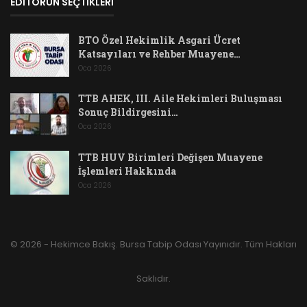
EDİTÖRÜN SEÇTİKLERİ
BTO Özel Hekimlik Asgari Ücret
Katsayıları ve Rehber Muayene…
Oca 2026
TTB AHEK, III. Aile Hekimleri Buluşması
Sonuç Bildirgesini…
Oca 2026
TTB HUV Birimleri Değişen Muayene
İşlemleri Hakkında
Oca 2026
© 2026 - Hekimce Bakış. Bursa Tabip Odası Yayınıdır. Tüm Hakları
Saklıdır.