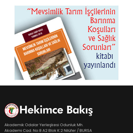
Akademik Odalar Yerleşkesi Odunluk Mh.
Akademi Cad. No:8 A2 Blok K:2 Nilüfer / BURSA