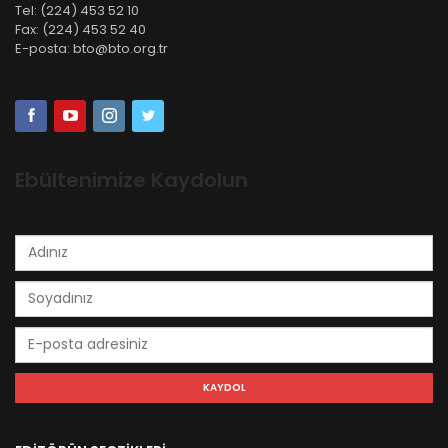
Tel:
(224) 453 52 10
Fax:
(224) 453 52 40
E-posta:
bto@bto.org.tr
Ebültenimize Kaydolun