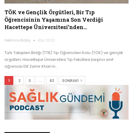
TÖK ve Gençlik Örgütleri, Bir Tıp
Öğrencisinin Yaşamına Son Verdiği
Hacettepe Üniversitesi’nden…
Hekimce Bakış
Kas 2023
Türk Tabipleri Birliği (TTB) Tıp Öğrencileri Kolu (TÖK) ve gençlik
örgütleri; Hacettepe Üniversitesi Tıp Fakültesi beşinci sınıf
öğrencisi Elif Zamir Khan’ın…
1
2
3
…
82
SONRAKI