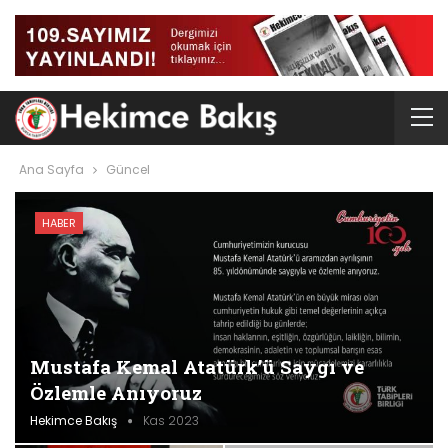
Ana Sayfa
Güncel
HABER
Mustafa Kemal Atatürk’ü Saygı ve
Özlemle Anıyoruz
Hekimce Bakış
Kas 2023