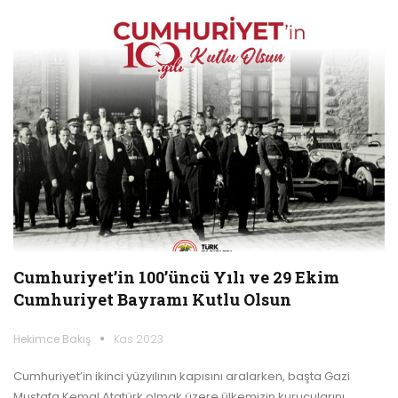
Cumhuriyet’in 100’üncü Yılı ve 29 Ekim
Cumhuriyet Bayramı Kutlu Olsun
Hekimce Bakış
Kas 2023
Cumhuriyet’in ikinci yüzyılının kapısını aralarken, başta Gazi
Mustafa Kemal Atatürk olmak üzere ülkemizin kurucularını