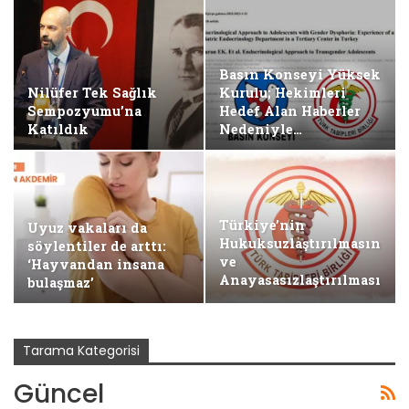
Basın Konseyi Yüksek
Nilüfer Tek Sağlık
Kurulu; Hekimleri
Sempozyumu’na
Hedef Alan Haberler
Katıldık
Nedeniyle…
Türkiye’nin
Uyuz vakaları da
Hukuksuzlaştırılmasını
söylentiler de arttı:
ve
‘Hayvandan insana
Anayasasızlaştırılmasını
bulaşmaz’
Kabul…
Tarama Kategorisi
Güncel