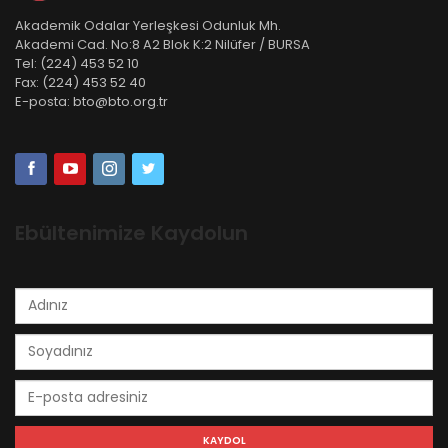
Akademik Odalar Yerleşkesi Odunluk Mh.
Akademi Cad. No:8 A2 Blok K:2 Nilüfer / BURSA
Tel:
(224) 453 52 10
Fax:
(224) 453 52 40
E-posta:
bto@bto.org.tr
Ebültenimize Kaydolun