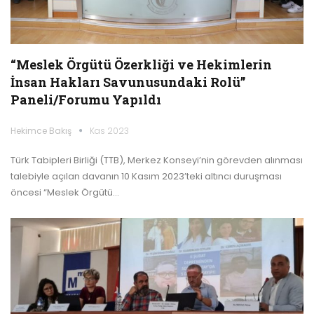
“Meslek Örgütü Özerkliği ve Hekimlerin
İnsan Hakları Savunusundaki Rolü”
Paneli/Forumu Yapıldı
Hekimce Bakış
Kas 2023
Türk Tabipleri Birliği (TTB), Merkez Konseyi’nin görevden alınması
talebiyle açılan davanın 10 Kasım 2023’teki altıncı duruşması
öncesi “Meslek Örgütü…