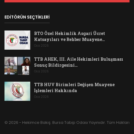
EDİTÖRÜN SEÇTİKLERİ
BTO Özel Hekimlik Asgari Ücret
Katsayıları ve Rehber Muayene…
Oca 2026
TTB AHEK, III. Aile Hekimleri Buluşması
Sonuç Bildirgesini…
Oca 2026
TTB HUV Birimleri Değişen Muayene
İşlemleri Hakkında
Oca 2026
© 2026 - Hekimce Bakış. Bursa Tabip Odası Yayınıdır. Tüm Hakları