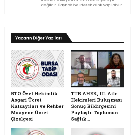
değildir. Kaynak belirterek alıntı yapılabilir.
Yazarın Diğer Yazıları
BTO Özel Hekimlik
TTB AHEK, III. Aile
Asgari Ücret
Hekimleri Buluşması
Katsayıları ve Rehber
Sonuç Bildirgesini
Muayene Ücret
Paylaştı: Toplumun
Çizelgesi
Sağlık…