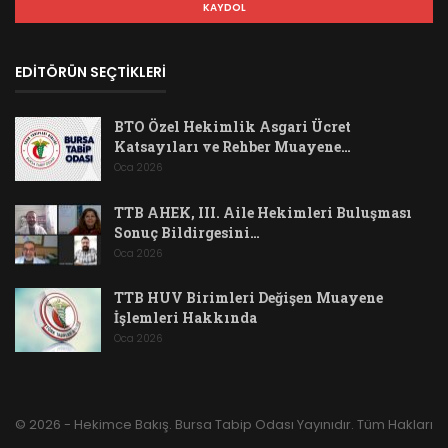
EDİTÖRÜN SEÇTİKLERİ
BTO Özel Hekimlik Asgari Ücret
Katsayıları ve Rehber Muayene…
Oca 2026
TTB AHEK, III. Aile Hekimleri Buluşması
Sonuç Bildirgesini…
Oca 2026
TTB HUV Birimleri Değişen Muayene
İşlemleri Hakkında
Oca 2026
© 2026 - Hekimce Bakış. Bursa Tabip Odası Yayınıdır. Tüm Hakları