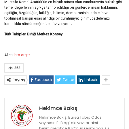
Mustafa Kemal Atatürk’ün en büyük mirası olan cumhuriyetin hukuk gibi
temel değerlerinin açıkça tahrip edildiği bu günlerde; insan haklarının,
eşitliğin, özgürlüğün, laikliğin, bilimin, demokrasinin, adaletin ve
toplumsal barışın esas alındığı bir cumhuriyet için mücadelemizi
kararlılıkla sürdüreceğimize söz veriyoruz.
Türk Tabipleri Birliği Merkez Konseyi
Alıntı:
bto.org.tr
353
Facebook
Twitter
Linkedin
Paylaş
Hekimce Bakış
Hekimce Bakış, Bursa Tabip Odası
yayınıdır. E-Blog'taki yazılar aksi
belirtilmedikçe BTO’nun resmi görüşü