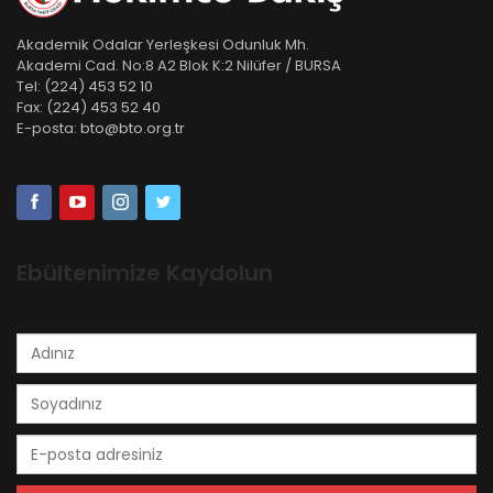
Akademik Odalar Yerleşkesi Odunluk Mh.
Akademi Cad. No:8 A2 Blok K:2 Nilüfer / BURSA
Tel:
(224) 453 52 10
Fax:
(224) 453 52 40
E-posta:
bto@bto.org.tr
Ebültenimize Kaydolun