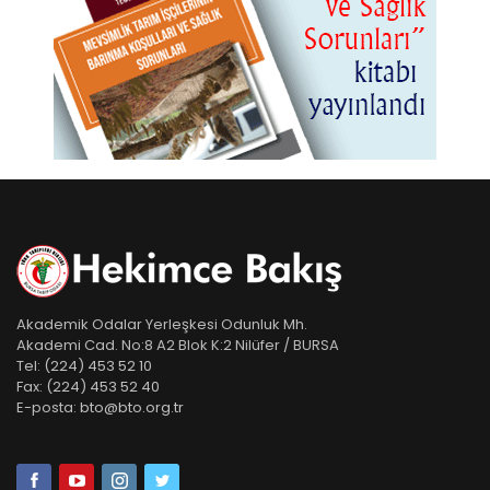
Akademik Odalar Yerleşkesi Odunluk Mh.
Akademi Cad. No:8 A2 Blok K:2 Nilüfer / BURSA
Tel:
(224) 453 52 10
Fax:
(224) 453 52 40
E-posta:
bto@bto.org.tr