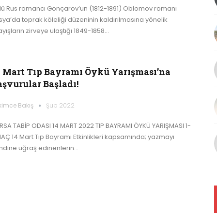
lü Rus romancı Gonçarov’un (1812-1891) Oblomov romanı
sya’da toprak köleliği düzeninin kaldırılmasına yönelik
ayışların zirveye ulaştığı 1849-1858…
4 Mart Tıp Bayramı Öykü Yarışması’na
aşvurular Başladı!
kimce Bakış
Şub 2022
RSA TABİP ODASI 14 MART 2022 TIP BAYRAMI ÖYKÜ YARIŞMASI 1-
AÇ 14 Mart Tıp Bayramı Etkinlikleri kapsamında; yazmayı
ndine uğraş edinenlerin…