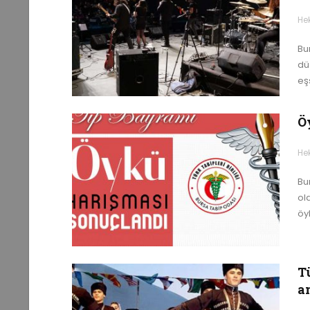
He
Bu
dü
eşs
Ö
He
Bu
ol
öyk
T
a