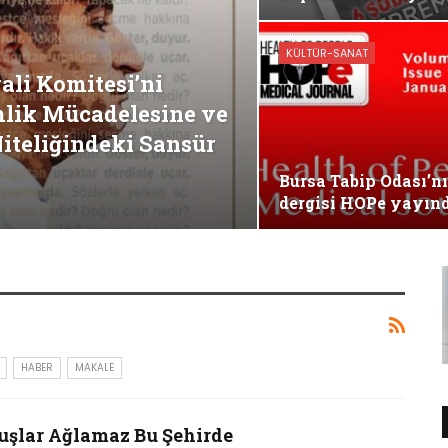
KÜLTÜR-SANAT
ali Komitesi’ni
mlik Mücadelesine ve
iteliğindeki Sansür
Bursa Tabip Odası’n
dergisi HOPe yayınd
HABER
MAKALE
uşlar Ağlamaz Bu Şehirde