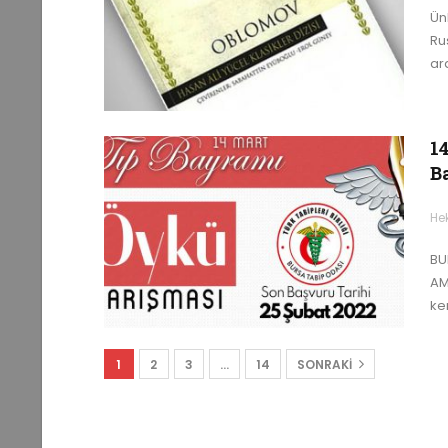
Ün
Ru
ar
1
B
He
BU
AM
ke
1
2
3
…
14
SONRAKI