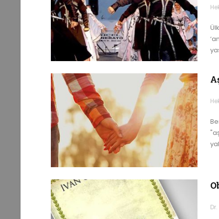
He
Ülk
‘an
ya
A
He
Be
"a
ya
O
Dr.