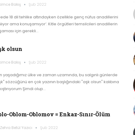
kimce Bakış
Şub 2022
ede 18 dil tehlike altındayken özellikle genç nüfus anadillerini
lıyor ama konuşamıyor’. Kitle örgütleri temsilcileri anadillerin
şaması için gerekli…
şk olsun
kimce Bakış
Şub 2022
n yaşadığımız ülke ve zaman uzamında, bu salgınlı günlerde
şk" sözcüğünü en çok yazının başlığındaki "aşk olsun" kalıbına
kıştırıyorum Şimdi olup…
blo-Oblom-Oblomov = Enkaz-Sınır-Ölüm
 Zehra Betül Yazıcı
Şub 2022