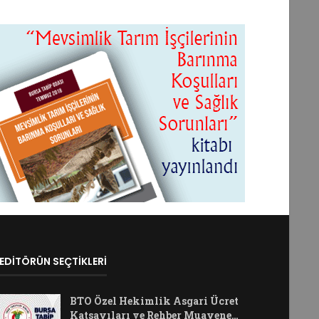
EDİTÖRÜN SEÇTİKLERİ
BTO Özel Hekimlik Asgari Ücret
Katsayıları ve Rehber Muayene…