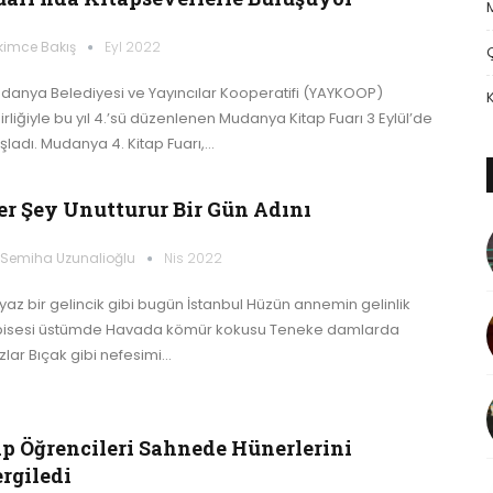
kimce Bakış
Eyl 2022
danya Belediyesi ve Yayıncılar Kooperatifi (YAYKOOP)
irliğiyle bu yıl 4.’sü düzenlenen Mudanya Kitap Fuarı 3 Eylül’de
şladı. Mudanya 4. Kitap Fuarı,…
er Şey Unutturur Bir Gün Adını
. Semiha Uzunalioğlu
Nis 2022
yaz bir gelincik gibi bugün İstanbul Hüzün annemin gelinlik
bisesi üstümde Havada kömür kokusu Teneke damlarda
zlar Bıçak gibi nefesimi…
ıp Öğrencileri Sahnede Hünerlerini
rgiledi