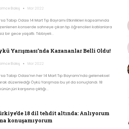
kimce Bakış
Mar 2022
rsa Tabip Odası 14 Mart Tıp Bayramı Etkinlikleri kapsamında
zenlenen konserde sahneye çıkan tıp öğrencileri katılanlara
iz bir gece yaşattı. Tıbbiyeli…
ykü Yarışması’nda Kazananlar Belli Oldu!
kimce Bakış
Mar 2022
rsa Tabip Odası’nın her 14 Mart Tıp Bayramı’nda geleneksel
arak düzenlediği Öykü Yarışması bu yıl da sonuçlandı. 18
ünün jüri karşısına çıktığı…
ürkiye’de 18 dil tehdit altında: Anlıyorum
ma konuşamıyorum