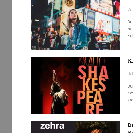
Dr
Bu
hab
Kul
K
He
Bu
Öz
Od
D
F