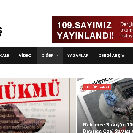
KALE
VIDEO
DİĞER
YAZARLAR
DERGI ARŞIVI
KÜLTÜR-SANAT
Hekimce Bakış’ın 10
Deprem Özel Sayısı 