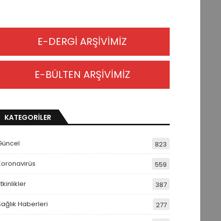
E-DERGİ ARŞİVİMİZ
E-BÜLTEN ARŞİVİMİZ
KATEGORİLER
Güncel
823
Koronavirüs
559
tkinlikler
387
Sağlık Haberleri
277