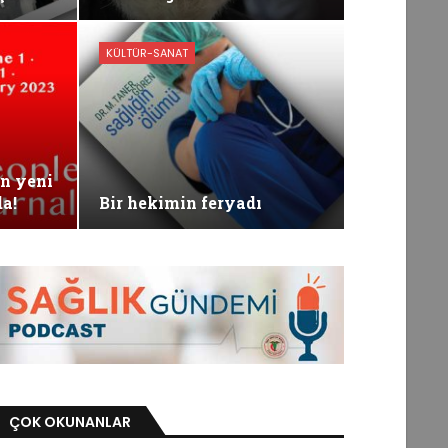
KÜLTÜR-SANAT
ın yeni
a!
Bir hekimin feryadı
ÇOK OKUNANLAR