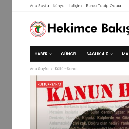
Ana Sayfa
Künye
İletişim
Bursa Tabip Odası
HABER
GÜNCEL
SAĞLIK 4.0
MA
Ana Sayfa
Kültür-Sanat
KÜLTÜR-SANAT