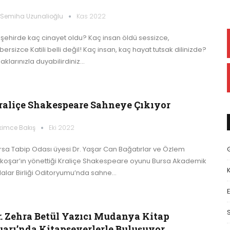
. Semiha Uzunalioğlu
Kas 2022
 şehirde kaç cinayet oldu? Kaç insan öldü sessizce,
ersizce Katili belli değil! Kaç insan, kaç hayat tutsak dilinizde?
aklarınızla duyabilirdiniz…
raliçe Shakespeare Sahneye Çıkıyor
kimce Bakış
Eki 2022
rsa Tabip Odası üyesi Dr. Yaşar Can Bağatırlar ve Özlem
koşar’ın yönettiği Kraliçe Shakespeare oyunu Bursa Akademik
alar Birliği Oditoryumu’nda sahne…
E
r. Zehra Betül Yazıcı Mudanya Kitap
uarı’nda Kitapseverlerle Buluşuyor