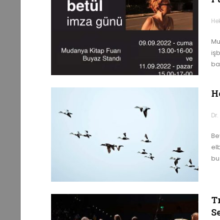
He
Mu
işb
ba
H
Dr
Be
el
bu
T
Se