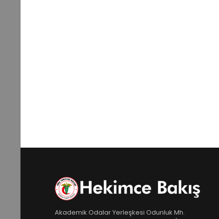
Akademik Odalar Yerleşkesi Odunluk Mh.