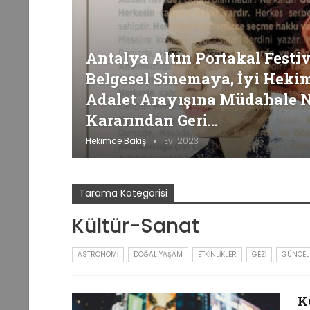
Antalya Altın Portakal Festiv
Belgesel Sinemaya, İyi Heki
Adalet Arayışına Müdahale N
Kararından Geri…
Hekimce Bakış
Eyl 2023
Tarama Kategorisi
Kültür-Sanat
ASTRONOMI
DOĞAL YAŞAM
ETKINLIKLER
GEZI
GÜNCEL
K