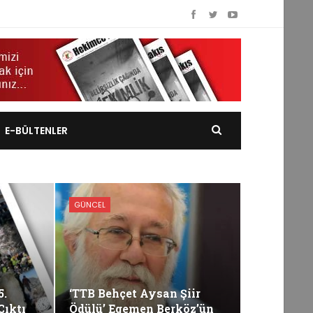
E-BÜLTENLER
GÜNCEL
5.
‘TTB Behçet Aysan Şiir
Çıktı
Ödülü’ Egemen Berköz’ün