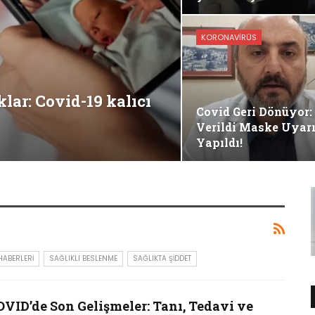
KORONAVIRÜS
lar: Covid-19 kalıcı
Covid Geri Dönüyor:
Verildi Maske Uyarı
Yapıldı!
HABERLERI
SAĞLIKLI BESLENME
SAĞLIKTA ŞIDDET
OVID’de Son Gelişmeler: Tanı, Tedavi ve