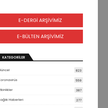
E-DERGİ ARŞİVİMİZ
E-BÜLTEN ARŞİVİMİZ
KATEGORİLER
Güncel
823
Koronavirüs
559
tkinlikler
387
Sağlık Haberleri
277