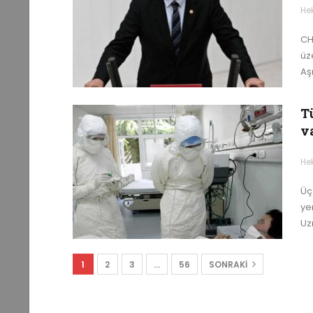
He
CH
üz
Aş
T
v
He
Üç
yen
Uz
1
2
3
…
56
SONRAKI