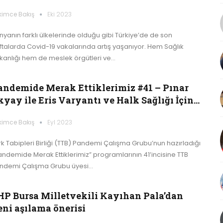
kimce Bakış
Eki 2023
nyanın farklı ülkelerinde olduğu gibi Türkiye’de de son
ftalarda Covid-19 vakalarında artış yaşanıyor. Hem Sağlık
kanlığı hem de meslek örgütleri ve…
andemide Merak Ettiklerimiz #41 – Pınar
kyay ile Eris Varyantı ve Halk Sağlığı İçin…
kimce Bakış
Eyl 2023
rk Tabipleri Birliği (TTB) Pandemi Çalışma Grubu’nun hazırladığı
andemide Merak Ettiklerimiz” programlarının 41’incisine TTB
ndemi Çalışma Grubu üyesi…
HP Bursa Milletvekili Kayıhan Pala’dan
eni aşılama önerisi