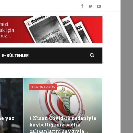
E-BÜLTENLER
KORONAVIRÜS
ne yaz
1 Nisan Covid-19 nedeniyle
kaybettiğimiz sağlık
çalışanlarını saygıyla…