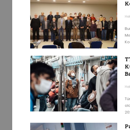
K
He
Bur
Mı
Ko
T
K
B
He
Tür
ola
20
P