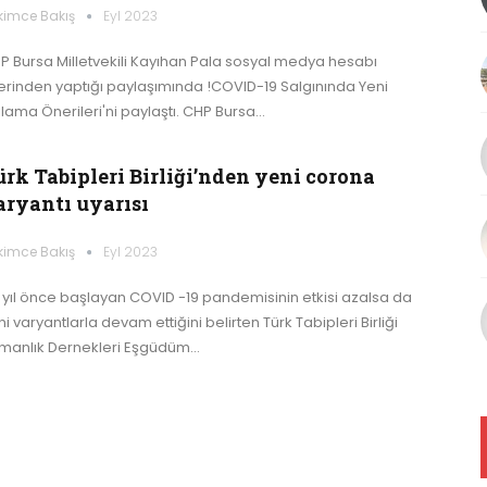
kimce Bakış
Eyl 2023
P Bursa Milletvekili Kayıhan Pala sosyal medya hesabı
erinden yaptığı paylaşımında !COVID-19 Salgınında Yeni
ılama Önerileri'ni paylaştı. CHP Bursa…
ürk Tabipleri Birliği’nden yeni corona
aryantı uyarısı
kimce Bakış
Eyl 2023
 yıl önce başlayan COVID -19 pandemisinin etkisi azalsa da
i varyantlarla devam ettiğini belirten Türk Tabipleri Birliği
manlık Dernekleri Eşgüdüm…