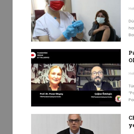
He
Dü
ha
Ba
P
O
He
Tü
“P
Pa
C
y