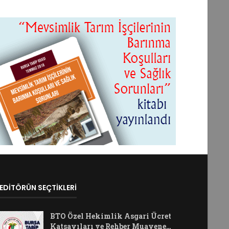
EDİTÖRÜN SEÇTİKLERİ
BTO Özel Hekimlik Asgari Ücret
Katsayıları ve Rehber Muayene…