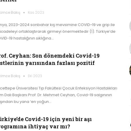
kimce Bakış
Kas 2023
nya, 2023-2024 sonbahar kış mevsimine COVID-19 ve grip ile
cadeleyi ortaklaştırarak girmeyi önermektedir (1). Türkiye’de
VID-19 hastalığının sıklığına…
rof. Ceyhan: Son dönemdeki Covid-19
stlerinin yarısından fazlası pozitif
kimce Bakış
Eki 2023
cettepe Üniversitesi Tıp Fakültesi Çocuk Enfeksiyon Hastalıkları
lim Dalı Başkanı Prof. Dr. Mehmet Ceyhan, Covid-19 salgınının
şından bu yana ‘en yoğun…
rkiye’de Covid-19 için yeni bir aşı
rogramına ihtiyaç var mı?