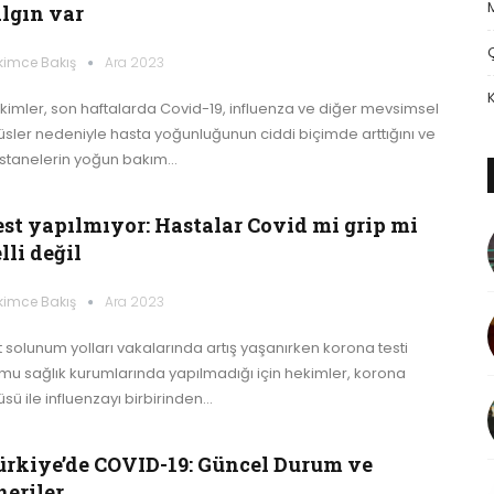
algın var
kimce Bakış
Ara 2023
kimler, son haftalarda Covid-19, influenza ve diğer mevsimsel
rüsler nedeniyle hasta yoğunluğunun ciddi biçimde arttığını ve
stanelerin yoğun bakım…
est yapılmıyor: Hastalar Covid mi grip mi
lli değil
kimce Bakış
Ara 2023
t solunum yolları vakalarında artış yaşanırken korona testi
mu sağlık kurumlarında yapılmadığı için hekimler, korona
üsü ile influenzayı birbirinden…
ürkiye’de COVID-19: Güncel Durum ve
neriler