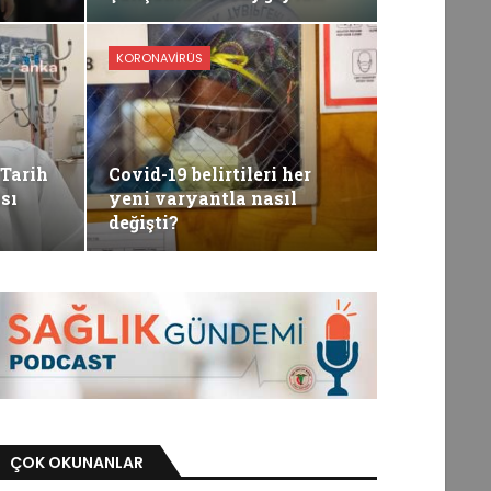
KORONAVIRÜS
 Tarih
Covid-19 belirtileri her
sı
yeni varyantla nasıl
değişti?
ÇOK OKUNANLAR