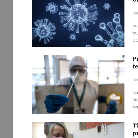
He
Dü
mü
CO
P
te
He
Ha
Bi
ba
Tü
p