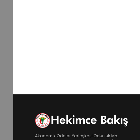
Akademik Odalar Yerleşkesi Odunluk Mh.