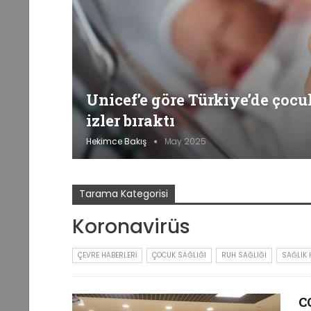
Unicef’e göre Türkiye’de çocuk
izler bıraktı
Hekimce Bakış
May 2025
Tarama Kategorisi
Koronavirüs
ÇEVRE HABERLERI
ÇOCUK SAĞLIĞI
RUH SAĞLIĞI
SAĞLIK 
C