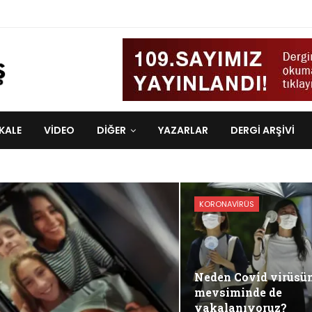
KALE
VIDEO
DİĞER
YAZARLAR
DERGI ARŞIVI
KORONAVIRÜS
Neden Covid virüsü
mevsiminde de
yakalanıyoruz?