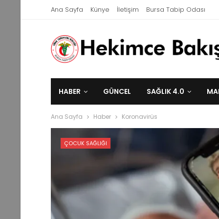
Ana Sayfa
Künye
İletişim
Bursa Tabip Odası
HABER
GÜNCEL
SAĞLIK 4.0
MA
Ana Sayfa
Haber
Koronavirüs
ÇOCUK SAĞLIĞI