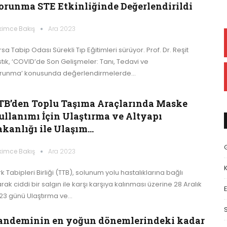
orunma STE Etkinliğinde Değerlendirildi
kimce Bakış
Ara 2023
sa Tabip Odası Sürekli Tıp Eğitimleri sürüyor. Prof. Dr. Reşit
stık, ‘COVID’de Son Gelişmeler: Tanı, Tedavi ve
runma’ konusunda değerlendirmelerde…
TB’den Toplu Taşıma Araçlarında Maske
ullanımı İçin Ulaştırma ve Altyapı
akanlığı ile Ulaşım…
kimce Bakış
Ara 2023
k Tabipleri Birliği (TTB), solunum yolu hastalıklarına bağlı
rak ciddi bir salgın ile karşı karşıya kalınması üzerine 28 Aralık
E
23 günü Ulaştırma ve…
andeminin en yoğun dönemlerindeki kadar