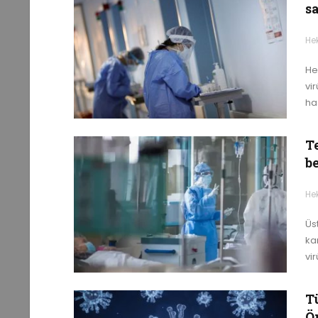
s
He
He
vi
ha
T
be
He
Üs
ka
vir
T
Ö