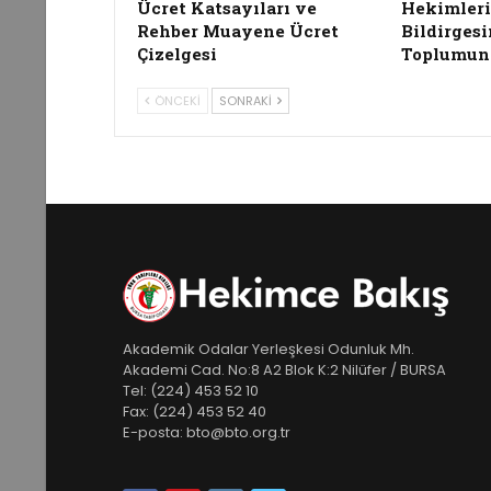
Ücret Katsayıları ve
Hekimleri
Rehber Muayene Ücret
Bildirgesi
Çizelgesi
Toplumun
ÖNCEKI
SONRAKI
Akademik Odalar Yerleşkesi Odunluk Mh.
Akademi Cad. No:8 A2 Blok K:2 Nilüfer / BURSA
Tel:
(224) 453 52 10
Fax:
(224) 453 52 40
E-posta:
bto@bto.org.tr