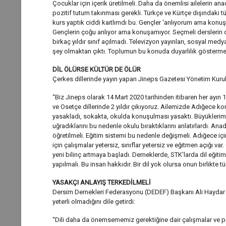
Çocuklar için içerik üretilmeli. Daha da önemlisi ailelerin ana
pozitif tutum takınması gerekli. Türkçe ve Kürtçe dışındaki tüm
kurs yaptık ciddi kaıtlımdı bu. Gençler ‘anlıyorum ama konu
Gençlerin çoğu anlıyor ama konuşamıyor. Seçmeli derslerin 
birkaç yıldır sınıf açılmadı. Televizyon yayınları, sosyal med
şey olmaktan çıktı. Toplumun bu konuda duyarlılık göstermes
DİL ÖLÜRSE KÜLTÜR DE ÖLÜR
Çerkes dillerinde yayın yapan Jineps Gazetesi Yönetim Kuru
“Biz Jineps olarak 14 Mart 2020 tarihinden itibaren her ayın
ve Osetçe dillerinde 2 yıldır çıkıyoruz. Ailemizde Adığece k
yasakladı, sokakta, okulda konuşulması yasaktı. Büyüklerimi
uğradıklarını bu nedenle okulu bıraktıklarını anlatırlardı. Ana
öğretilmeli. Eğitim sistemi bu nedenle değişmeli. Adığece için
için çalışmalar yetersiz, sınıflar yetersiz ve eğitmen açığı va
yeni bilinç artmaya başladı. Derneklerde, STK’larda dil eğitim
yapılmalı. Bu insan hakkıdır. Bir dil yok olursa onun birlikte t
YASAKÇI ANLAYIŞ TERKEDİLMELİ
Dersim Dernekleri Federasyonu (DEDEF) Başkanı Ali Haydar Be
yeterli olmadığını dile getirdi:
“Dili daha da önemsememiz gerektiğine dair çalışmalar ve pr