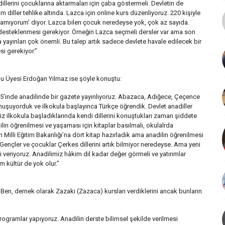
dillerini çocuklarına aktarmaları için çaba göstermeli. Devletin de
 diller tehlike altında. Lazca için online kurs düzenliyoruz. 220 kişiyle
şamıyorum’ diyor. Lazca bilen çocuk neredeyse yok, çok az sayıda.
desteklenmesi gerekiyor. Örneğin Lazca seçmeli dersler var ama son
ya yayınları çok önemli. Bu talep artık sadece devlete havale edilecek bir
i gerekiyor.”
lu Üyesi Erdoğan Yılmaz ise şöyle konuştu:
 15’inde anadilinde bir gazete yayınlıyoruz. Abazaca, Adığece, Çeçence
onuşuyorduk ve ilkokula başlayınca Türkçe öğrendik. Devlet anadiller
z ilkokula başladıklarında kendi dillerini konuştukları zaman şiddete
dilin öğrenilmesi ve yaşaması için kitaplar basılmalı, okulalrda
 Milli Eğitim Bakanlığı’na dört kitap hazırladık ama anadilin öğrenilmesi
r. Gençler ve çocuklar Çerkes dillerini artık bilmiyor neredeyse. Ama yeni
i veriyoruz. Anadilimiz hâkim dil kadar değer görmeli ve yatırımlar
üm kültür de yok olur.”
n, dernek olarak Zazaki (Zazaca) kursları verdiklerini ancak bunların
ogramlar yapıyoruz. Anadilin derste bilimsel şekilde verilmesi