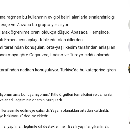
a rağmen bu kullanımın ev gibi belirli alanlarla sınırlandırıldığı
esçe ve Zazaca bu grupta yer alıyor.
l olarak öğrenilme oranı oldukça düşük. Abazaca, Hemşince,
 Ermenicesi açıkça tehlikede olan dillerden.
mi tarafından konuşulan, orta-yaşlı kesim tarafından anlaşılan
ıflandırmaya göre Gagauzca, Ladino ve Turoyo ciddi anlamda
tarafından nadiren konuşuluyor. Türkiye’de bu kategoriye giren
Anlıyorum ama konuşamıyorum.” Kitle örgütleri temsilcileri ve uzmanlar,
ve anadil eğitiminin önemini vurguladı.
ller asimile edilmeye çalışıldı. Yaşam olanakları ortadan kaldırıldı.
ye bekliyoruz” dedi ve ekledi:
ar yapılmalı. Eğitimle dil desteklenmeli. Basılı yayınlar çıkarılmalı.