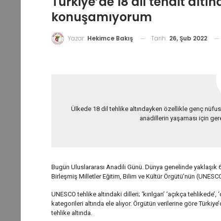
Türkiye’de 18 dil tehdit alt
konuşamıyorum
Tarih:
26, Şub 2022
Yazar:
Hekimce Bakış
Ülkede 18 dil tehlike altındayken özellikle genç nüfus 
anadillerin yaşaması için gere
Bugün Uluslararası Anadili Günü. Dünya genelinde yaklaşık 6 
Birleşmiş Milletler Eğitim, Bilim ve Kültür Örgütü’nün (UNESCO)
UNESCO tehlike altındaki dilleri; ‘kırılgan’ ‘açıkça tehlikede’
kategorileri altında ele alıyor. Örgütün verilerine göre Türki
tehlike altında.