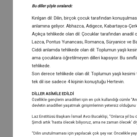
Bu diller şöyle sıralandı:
Kırılgan dil: Dilin, birçok çocuk tarafından konuşulmasın
anlamına geliyor. Abhazca, Adigece, Kabartayca-Çerk
Açıkça tehlikede olan dil: Çocuklar tarafından anadi
Lazca, Pontus Yunancası, Romanca, Süryanice ve Batı
Ciddi anlamda tehlikede olan dil: Toplumun yaşlı kesi
ama çocuklara öğretilmeyen dilleri kapsıyor. Bu sın
tehlikede.
Son derece tehlikede olan dil: Toplumun yaşlı kesimi 
tek dil ise sadece 4 kişinin konuştuğu Hertevin.
DİLLER ASİMİLE EDİLDİ
Özellikle gençlerin anadilleri için en çok kullandığı cümle “
devletin anadilleri yaşatmak girişimlerinin yetersiz olduğunu 
Laz Enstitüsü Başkanı İsmail Avcı Bucaklişi, “Onlarca yıl bu di
Şimdi artık ‘hasta ölecek biliyoruz, ama ne zaman ölecek’ di
“Dilin unutulmaması için yapılacak çok şey var. Öncelikle yayınl