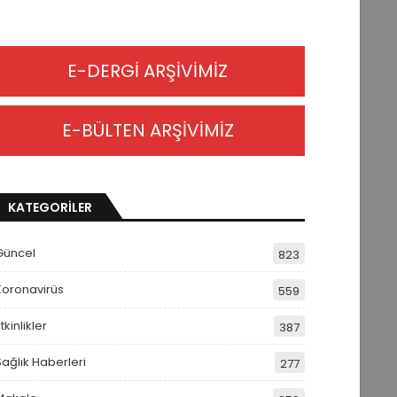
E-DERGİ ARŞİVİMİZ
E-BÜLTEN ARŞİVİMİZ
KATEGORİLER
Güncel
823
Koronavirüs
559
tkinlikler
387
Sağlık Haberleri
277