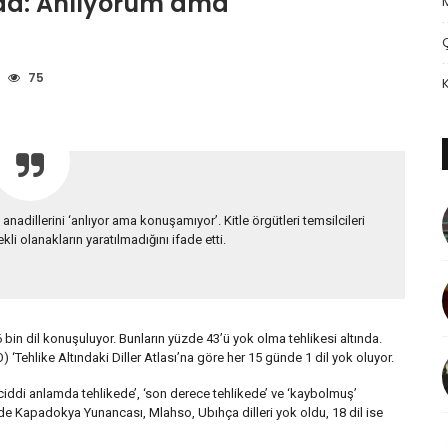
ında: Anlıyorum ama
75
anadillerini ‘anlıyor ama konuşamıyor’. Kitle örgütleri temsilcileri
kli olanakların yaratılmadığını ifade etti.
bin dil konuşuluyor. Bunların yüzde 43’ü yok olma tehlikesi altında.
 ‘Tehlike Altındaki Diller Atlası’na göre her 15 günde 1 dil yok oluyor.
, ‘ciddi anlamda tehlikede’, ‘son derece tehlikede’ ve ‘kaybolmuş’
ye’de Kapadokya Yunancası, Mlahso, Ubıhça dilleri yok oldu, 18 dil ise