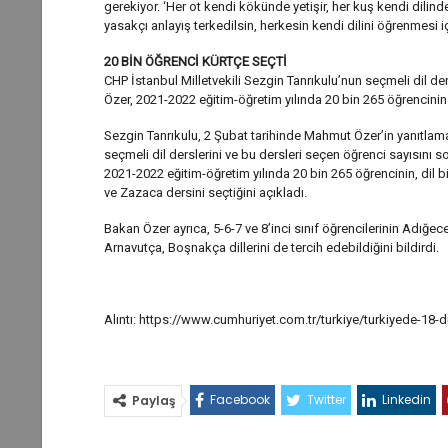
gerekiyor. ‘Her ot kendi kökünde yetişir, her kuş kendi dilind
yasakçı anlayış terkedilsin, herkesin kendi dilini öğrenmesi iç
20 BİN ÖĞRENCİ KÜRTÇE SEÇTİ
CHP İstanbul Milletvekili Sezgin Tanrıkulu’nun seçmeli dil de
Özer, 2021-2022 eğitim-öğretim yılında 20 bin 265 öğrencinin se
Sezgin Tanrıkulu, 2 Şubat tarihinde Mahmut Özer’in yanıtlam
seçmeli dil derslerini ve bu dersleri seçen öğrenci sayısını 
2021-2022 eğitim-öğretim yılında 20 bin 265 öğrencinin, dil b
ve Zazaca dersini seçtiğini açıkladı.
Bakan Özer ayrıca, 5-6-7 ve 8’inci sınıf öğrencilerinin Adığe
Arnavutça, Boşnakça dillerini de tercih edebildiğini bildirdi.
Alıntı: https://www.cumhuriyet.com.tr/turkiye/turkiyede-18
Facebook
Twitter
Linkedin
Paylaş