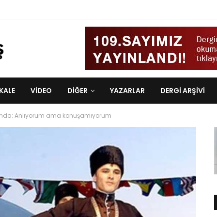
KALE
VIDEO
DİĞER
YAZARLAR
DERGI ARŞIVI
 altında: Anlıyorum ama konuşamıyorum