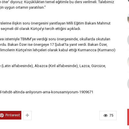
e öter’ diyoruz. Küçüklükten temel eğitimle bu ders verilmeli. Talebimiz
in uygun ortamın yaratılsın.”
rslerine ilişkin soru önergesini yanıtlayan Milli Eğitim Bakanı Mahmut
çmeli dil olarak Kürtçe’yi tercih ettiğini açıkladı.
ası istemiyle TBMM’ye verdiği soru önergesinde, okullarda okutulan
sordu. Bakan Özer ise önergeye 17 Şubat’ta yanıt verdi. Bakan Özer,
ilimcilerin Kürtçe’nin lehçeleri olarak kabul ettiği Kurmancca (Kurmanci)
ce (Latin alfabesinde), Abazca (Kiril alfabesinde), Lazca, Gürcüce,
-dil-tehdit-altinda-anliyorum-ama-konusamiyorum-1909671
Pinterest
75