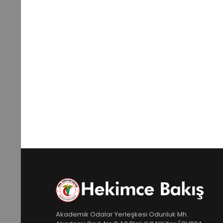
Akademik Odalar Yerleşkesi Odunluk Mh.