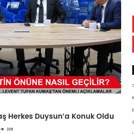
E
aş Herkes Duysun’a Konuk Oldu
229