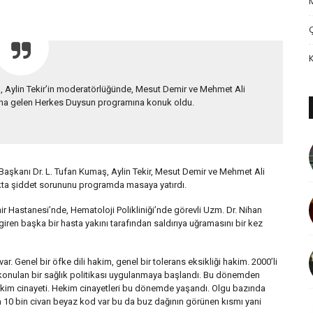
, Aylin Tekir’in moderatörlüğünde, Mesut Demir ve Mehmet Ali
rana gelen Herkes Duysun programına konuk oldu.
Başkanı Dr. L. Tufan Kumaş, Aylin Tekir, Mesut Demir ve Mehmet Ali
kta şiddet sorununu programda masaya yatırdı.
 Hastanesi’nde, Hematoloji Polikliniği’nde görevli Uzm. Dr. Nihan
giren başka bir hasta yakını tarafından saldırıya uğramasını bir kez
. Genel bir öfke dili hakim, genel bir tolerans eksikliği hakim. 2000’li
k konulan bir sağlık politikası uygulanmaya başlandı. Bu dönemden
 hekim cinayeti. Hekim cinayetleri bu dönemde yaşandı. Olgu bazında
nda 10 bin civarı beyaz kod var bu da buz dağının görünen kısmı yani