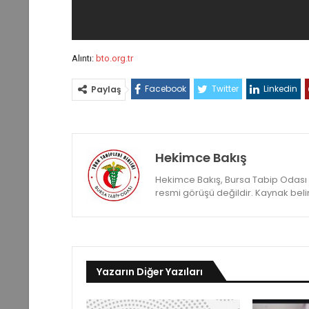
Alıntı:
bto.org.tr
Facebook
Twitter
Linkedin
Paylaş
Hekimce Bakış
Hekimce Bakış, Bursa Tabip Odası ya
resmi görüşü değildir. Kaynak belirte
Yazarın Diğer Yazıları