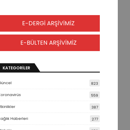
E-DERGİ ARŞİVİMİZ
E-BÜLTEN ARŞİVİMİZ
KATEGORİLER
Güncel
823
Koronavirüs
559
tkinlikler
387
Sağlık Haberleri
277