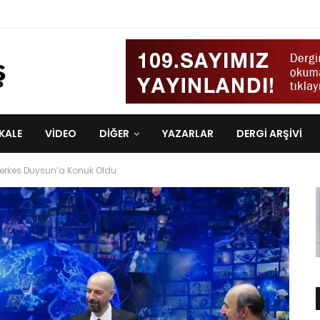
KALE
VIDEO
DİĞER
YAZARLAR
DERGI ARŞIVI
erkes Duysun’a Konuk Oldu