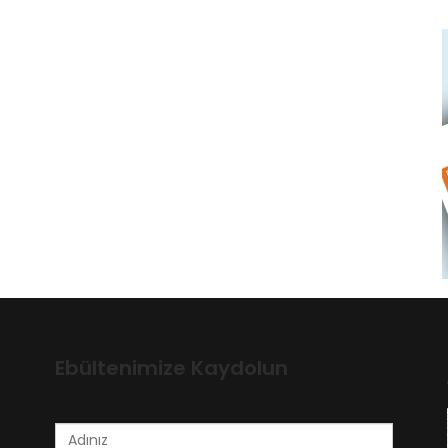
Ebültenimize Kaydolun