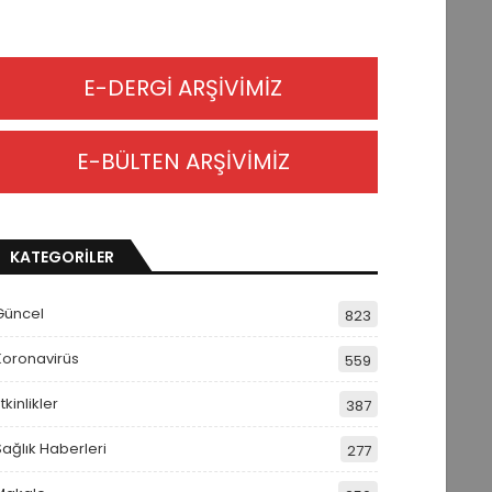
E-DERGİ ARŞİVİMİZ
E-BÜLTEN ARŞİVİMİZ
KATEGORİLER
Güncel
823
Koronavirüs
559
tkinlikler
387
Sağlık Haberleri
277