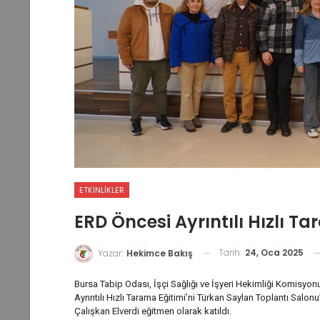
ETKINLIKLER
ERD Öncesi Ayrıntılı Hızlı Ta
Tarih:
24, Oca 2025
Yazar:
Hekimce Bakış
Bursa Tabip Odası, İşçi Sağlığı ve İşyeri Hekimliği Komisyon
Ayrıntılı Hızlı Tarama Eğitimi’ni Türkan Saylan Toplantı Salo
Çalışkan Elverdi eğitmen olarak katıldı.