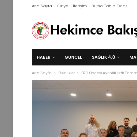
Ana Sayfa
Künye
İletişim
Bursa Tabip Odası
HABER
GÜNCEL
SAĞLIK 4.0
MA
Ana Sayfa
Etkinlikler
ERD Öncesi Ayrıntılı Hızlı Taram