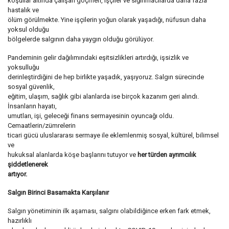
koşullar altında çalışan göçmen, işçiler ve sığınmacılarda daha fazla
hastalık ve
ölüm görülmekte. Yine işçilerin yoğun olarak yaşadığı, nüfusun daha
yoksul olduğu
bölgelerde salgının daha yaygın olduğu görülüyor.
Pandeminin gelir dağılımındaki eşitsizlikleri artırdığı, işsizlik ve
yoksulluğu
derinleştirdiğini de hep birlikte yaşadık, yaşıyoruz. Salgın sürecinde
sosyal güvenlik,
eğitim, ulaşım, sağlık gibi alanlarda ise birçok kazanım geri alındı.
İnsanların hayatı,
umutları, işi, geleceği finans sermayesinin oyuncağı oldu.
Cemaatlerin/zümrelerin
ticari gücü uluslararası sermaye ile eklemlenmiş sosyal, kültürel, bilimsel
ve
hukuksal alanlarda köşe başlarını tutuyor ve
her türden ayrımcılık
şiddetlenerek
artıyor.
Salgın Birinci Basamakta Karşılanır
Salgın yönetiminin ilk aşaması, salgını olabildiğince erken fark etmek,
hazırlıklı