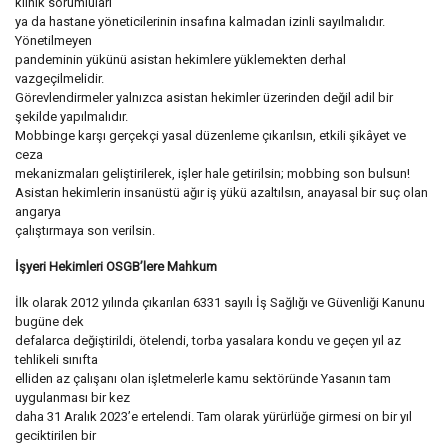
klinik sorumluları
ya da hastane yöneticilerinin insafına kalmadan izinli sayılmalıdır.
Yönetilmeyen
pandeminin yükünü asistan hekimlere yüklemekten derhal
vazgeçilmelidir.
Görevlendirmeler yalnızca asistan hekimler üzerinden değil adil bir
şekilde yapılmalıdır.
Mobbinge karşı gerçekçi yasal düzenleme çıkarılsın, etkili şikâyet ve
ceza
mekanizmaları geliştirilerek, işler hale getirilsin; mobbing son bulsun!
Asistan hekimlerin insanüstü ağır iş yükü azaltılsın, anayasal bir suç olan
angarya
çalıştırmaya son verilsin.
İşyeri Hekimleri OSGB’lere Mahkum
İlk olarak 2012 yılında çıkarılan 6331 sayılı İş Sağlığı ve Güvenliği Kanunu
bugüne dek
defalarca değiştirildi, ötelendi, torba yasalara kondu ve geçen yıl az
tehlikeli sınıfta
elliden az çalışanı olan işletmelerle kamu sektöründe Yasanın tam
uygulanması bir kez
daha 31 Aralık 2023’e ertelendi. Tam olarak yürürlüğe girmesi on bir yıl
geciktirilen bir