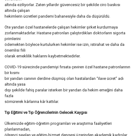
altında eziliyorlar. Zaten yıllardır güvencesiz bir şekilde ciro baskısı
altında çalışan
hekimlerin ücretleri pandemi bahanesiyle daha da düşürüldü.
Öte yandan özel hastanelerde çalışan hekimler şirket kurdurmaya
zorlanmaktadırlar. Hastane patronları çalıştırdıkları doktorların sigorta
primlerini
ödemekten böylece kurtulurken hekimler ise izin, istirahat ve daha da
önemlisi fiili
olarak emeklilik haklarını kaybetmektedirler.
COVID-19 sürecinde pandemiyi fırsata çeviren özel hastane patronlarının
bir kısmı
bir yandan canının derdine düşmüş olan hastalardan “ilave ücret” adı
altında yasa
dışı şekilde fahiş paralar isterken bir yandan da hekim emeğini daha
fazla
sömürerek kârlarına kâr kattılar.
Tıp Eğitimi ve Tıp Öğrencilerinin Gelecek Kaygısı
Ülkemizde eğitim-öğretim programları ve araştırma faaliyetleri
planlanmadan,
öğrenci sayıları ve eğitim-hizmet dengesi üzerinden akademik kadrolar