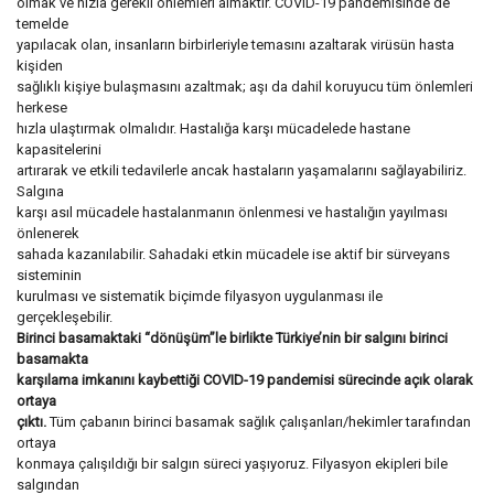
olmak ve hızla gerekli önlemleri almaktır. COVID-19 pandemisinde de
temelde
yapılacak olan, insanların birbirleriyle temasını azaltarak virüsün hasta
kişiden
sağlıklı kişiye bulaşmasını azaltmak; aşı da dahil koruyucu tüm önlemleri
herkese
hızla ulaştırmak olmalıdır. Hastalığa karşı mücadelede hastane
kapasitelerini
artırarak ve etkili tedavilerle ancak hastaların yaşamalarını sağlayabiliriz.
Salgına
karşı asıl mücadele hastalanmanın önlenmesi ve hastalığın yayılması
önlenerek
sahada kazanılabilir. Sahadaki etkin mücadele ise aktif bir sürveyans
sisteminin
kurulması ve sistematik biçimde filyasyon uygulanması ile
gerçekleşebilir.
Birinci basamaktaki “dönüşüm”le birlikte Türkiye’nin bir salgını birinci
basamakta
karşılama imkanını kaybettiği COVID-19 pandemisi sürecinde açık olarak
ortaya
çıktı.
Tüm çabanın birinci basamak sağlık çalışanları/hekimler tarafından
ortaya
konmaya çalışıldığı bir salgın süreci yaşıyoruz. Filyasyon ekipleri bile
salgından