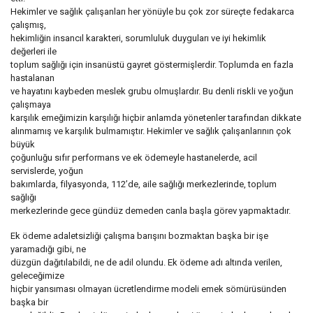
Hekimler ve sağlık çalışanları her yönüyle bu çok zor süreçte fedakarca
çalışmış,
hekimliğin insancıl karakteri, sorumluluk duyguları ve iyi hekimlik
değerleri ile
toplum sağlığı için insanüstü gayret göstermişlerdir. Toplumda en fazla
hastalanan
ve hayatını kaybeden meslek grubu olmuşlardır. Bu denli riskli ve yoğun
çalışmaya
karşılık emeğimizin karşılığı hiçbir anlamda yönetenler tarafından dikkate
alınmamış ve karşılık bulmamıştır. Hekimler ve sağlık çalışanlarının çok
büyük
çoğunluğu sıfır performans ve ek ödemeyle hastanelerde, acil
servislerde, yoğun
bakımlarda, filyasyonda, 112’de, aile sağlığı merkezlerinde, toplum
sağlığı
merkezlerinde gece gündüz demeden canla başla görev yapmaktadır.
Ek ödeme adaletsizliği çalışma barışını bozmaktan başka bir işe
yaramadığı gibi, ne
düzgün dağıtılabildi, ne de adil olundu. Ek ödeme adı altında verilen,
geleceğimize
hiçbir yansıması olmayan ücretlendirme modeli emek sömürüsünden
başka bir