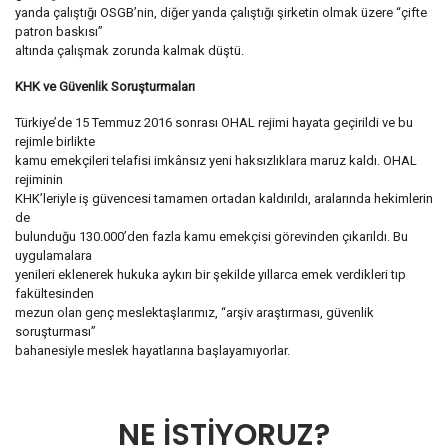
yanda çalıştığı OSGB’nin, diğer yanda çalıştığı şirketin olmak üzere “çifte
patron baskısı”
altında çalışmak zorunda kalmak düştü.
KHK ve Güvenlik Soruşturmaları
Türkiye’de 15 Temmuz 2016 sonrası OHAL rejimi hayata geçirildi ve bu
rejimle birlikte
kamu emekçileri telafisi imkânsız yeni haksızlıklara maruz kaldı. OHAL
rejiminin
KHK’leriyle iş güvencesi tamamen ortadan kaldırıldı, aralarında hekimlerin
de
bulunduğu 130.000’den fazla kamu emekçisi görevinden çıkarıldı. Bu
uygulamalara
yenileri eklenerek hukuka aykırı bir şekilde yıllarca emek verdikleri tıp
fakültesinden
mezun olan genç meslektaşlarımız, “arşiv araştırması, güvenlik
soruşturması”
bahanesiyle meslek hayatlarına başlayamıyorlar.
NE İSTİYORUZ?