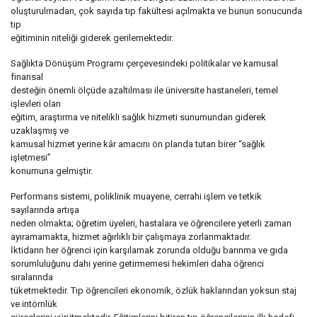
oluşturulmadan, çok sayıda tıp fakültesi açılmakta ve bunun sonucunda
tıp
eğitiminin niteliği giderek gerilemektedir.
Sağlıkta Dönüşüm Programı çerçevesindeki politikalar ve kamusal
finansal
desteğin önemli ölçüde azaltılması ile üniversite hastaneleri, temel
işlevleri olan
eğitim, araştırma ve nitelikli sağlık hizmeti sunumundan giderek
uzaklaşmış ve
kamusal hizmet yerine kâr amacını ön planda tutan birer “sağlık
işletmesi”
konumuna gelmiştir.
Performans sistemi, poliklinik muayene, cerrahi işlem ve tetkik
sayılarında artışa
neden olmakta; öğretim üyeleri, hastalara ve öğrencilere yeterli zaman
ayıramamakta, hizmet ağırlıklı bir çalışmaya zorlanmaktadır.
İktidarın her öğrenci için karşılamak zorunda olduğu barınma ve gıda
sorumluluğunu dahi yerine getirmemesi hekimleri daha öğrenci
sıralarında
tüketmektedir. Tıp öğrencileri ekonomik, özlük haklarından yoksun staj
ve intörnlük