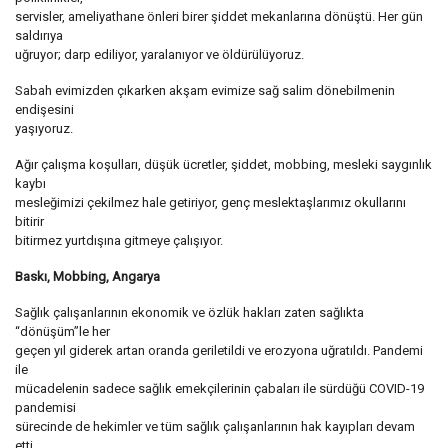
servisler, ameliyathane önleri birer şiddet mekanlarına dönüştü. Her gün
saldırıya
uğruyor; darp ediliyor, yaralanıyor ve öldürülüyoruz.
Sabah evimizden çıkarken akşam evimize sağ salim dönebilmenin
endişesini
yaşıyoruz.
Ağır çalışma koşulları, düşük ücretler, şiddet, mobbing, mesleki saygınlık
kaybı
mesleğimizi çekilmez hale getiriyor, genç meslektaşlarımız okullarını
bitirir
bitirmez yurtdışına gitmeye çalışıyor.
Baskı, Mobbing, Angarya
Sağlık çalışanlarının ekonomik ve özlük hakları zaten sağlıkta
“dönüşüm”le her
geçen yıl giderek artan oranda geriletildi ve erozyona uğratıldı. Pandemi
ile
mücadelenin sadece sağlık emekçilerinin çabaları ile sürdüğü COVID-19
pandemisi
sürecinde de hekimler ve tüm sağlık çalışanlarının hak kayıpları devam
etti.