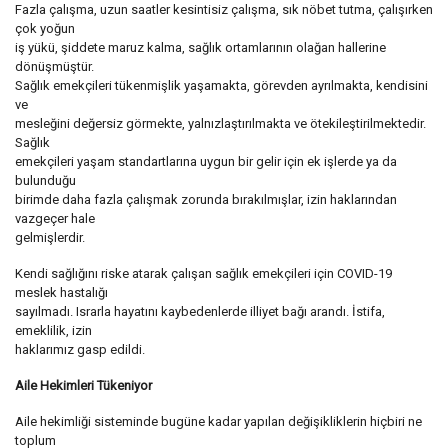
Fazla çalışma, uzun saatler kesintisiz çalışma, sık nöbet tutma, çalışırken
çok yoğun
iş yükü, şiddete maruz kalma, sağlık ortamlarının olağan hallerine
dönüşmüştür.
Sağlık emekçileri tükenmişlik yaşamakta, görevden ayrılmakta, kendisini
ve
mesleğini değersiz görmekte, yalnızlaştırılmakta ve ötekileştirilmektedir.
Sağlık
emekçileri yaşam standartlarına uygun bir gelir için ek işlerde ya da
bulunduğu
birimde daha fazla çalışmak zorunda bırakılmışlar, izin haklarından
vazgeçer hale
gelmişlerdir.
Kendi sağlığını riske atarak çalışan sağlık emekçileri için COVID-19
meslek hastalığı
sayılmadı. Israrla hayatını kaybedenlerde illiyet bağı arandı. İstifa,
emeklilik, izin
haklarımız gasp edildi.
Aile Hekimleri Tükeniyor
Aile hekimliği sisteminde bugüne kadar yapılan değişikliklerin hiçbiri ne
toplum