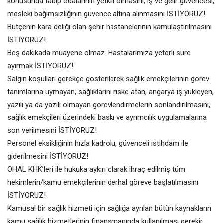
konusunda tabip odalarının yetkili olmasını; iş ve gelir güvencesi,
mesleki bağımsızlığının güvence altına alınmasını İSTİYORUZ!
Bütçenin kara deliği olan şehir hastanelerinin kamulaştırılmasını
İSTİYORUZ!
Beş dakikada muayene olmaz. Hastalarımıza yeterli süre
ayırmak İSTİYORUZ!
Salgın koşulları gerekçe gösterilerek sağlık emekçilerinin görev
tanımlarına uymayan, sağlıklarını riske atan, angarya iş yükleyen,
yazılı ya da yazılı olmayan görevlendirmelerin sonlandırılmasını,
sağlık emekçileri üzerindeki baskı ve ayrımcılık uygulamalarına
son verilmesini İSTİYORUZ!
Personel eksikliğinin hızla kadrolu, güvenceli istihdam ile
giderilmesini İSTİYORUZ!
OHAL KHK’leri ile hukuka aykırı olarak ihraç edilmiş tüm
hekimlerin/kamu emekçilerinin derhal göreve başlatılmasını
İSTİYORUZ!
Kamusal bir sağlık hizmeti için sağlığa ayrılan bütün kaynakların
kamu sağlık hizmetlerinin finansmanında kullanılması gerekir.