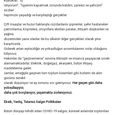
kuyruklar; “İş
istiyorum”, “İşyerimi kapatmak zorunda kaldım, çaresiz ve yalnızım”
sözleri
hepimizin yaşadığı ve karşılaştığı gerçekler.
Çift maaşlar ve huzur haklarıyla cüzdanlarını şişirenler; şehir hastaneleri
patronlarına, köprülere, otoyollara akıtılan paralar; ihtişam düşkünleri ve
yağma
düzeninden yana olanlar de bu ülkenin diğer gerçekleri olarak yine
karşımızda.
Giderek artan eşitsizliğin ve yoksulluğun sorumlularının onlar olduğunu
biliyoruz.
Hekimler de “geçinememe” sınırına itilmiştir ve insanca yaşayacak ücreti
alamamaktadırlar. Elektrik, doğalgaz, akaryakıt, bütün ihtiyaç
maddelerine gelen
zamlar, emeğiyle geçinen tüm toplum kesimleri gibi bizlerin de alım
gücünü sürekli
olarak düşürüyor ve ay sonunu zor getiriyoruz.
Her geçen gün daha
yoksullaşıyor,
daha çok borçlanıyor, yaşamakta zorlanıyoruz.
Eksik, Yanlış, Tutarsız Salgın Politikaları
Bütün dünyayı tehdit eden COVID-19 salgını, küresel anlamda toplumları