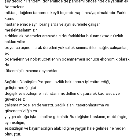
şey değildir. Pandemi döneminde de pandemi öncesinde de yapılan ek
ödemelerin
miktarı, dağılımı tamamen keyfi biçimde yapılmış/yapılmaktadır. Farklı
kamu
hastanelerinde aynı branşlarda ve aynı sürelerle çalışan
meslektaşlarımızın
aldıkları ek ödemeler arasında ciddi farklılıklar bulunmaktadır. Özlük
hakları yıllar
boyunca aşındırılarak ücretleri yoksulluk sınırına itilen sağlık çalışanları,
ek
ödemelerin ve nöbet ücretlerinin ödenmemesi sonucu ekonomik olarak
da
tükenmişlik sınırına dayandılar.
Sağlıkta Dönüşüm Programı özlük haklarımızı iyileştirmediği,
geliştirmediği gibi
değişik ve sözleşmeli istihdam modelleri oluşturarak kadrosuz ve
güvencesiz
çalışma modelleri de yarattı. Sağlık alanı, taşeronlaştırma ve
güvencesizliğin en
yaygın olduğu işkolu haline gelmiştir. Bu değişim baskının, mobbingin,
ayrımcılığın,
eşitsizliğin ve kayırmacılığın alabildiğine yaygın hale gelmesine neden
olmuştur.