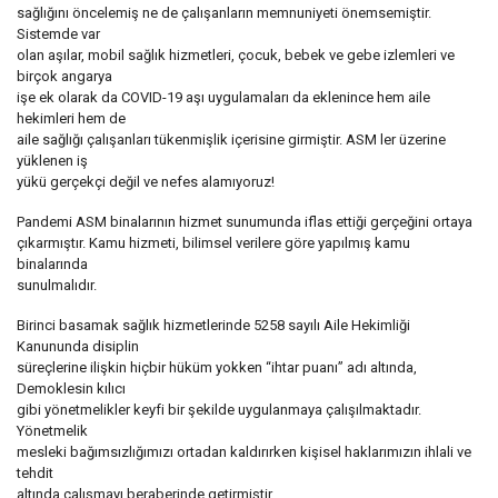
sağlığını öncelemiş ne de çalışanların memnuniyeti önemsemiştir.
Sistemde var
olan aşılar, mobil sağlık hizmetleri, çocuk, bebek ve gebe izlemleri ve
birçok angarya
işe ek olarak da COVID-19 aşı uygulamaları da eklenince hem aile
hekimleri hem de
aile sağlığı çalışanları tükenmişlik içerisine girmiştir. ASM ler üzerine
yüklenen iş
yükü gerçekçi değil ve nefes alamıyoruz!
Pandemi ASM binalarının hizmet sunumunda iflas ettiği gerçeğini ortaya
çıkarmıştır. Kamu hizmeti, bilimsel verilere göre yapılmış kamu
binalarında
sunulmalıdır.
Birinci basamak sağlık hizmetlerinde 5258 sayılı Aile Hekimliği
Kanununda disiplin
süreçlerine ilişkin hiçbir hüküm yokken “ihtar puanı” adı altında,
Demoklesin kılıcı
gibi yönetmelikler keyfi bir şekilde uygulanmaya çalışılmaktadır.
Yönetmelik
mesleki bağımsızlığımızı ortadan kaldırırken kişisel haklarımızın ihlali ve
tehdit
altında çalışmayı beraberinde getirmiştir.