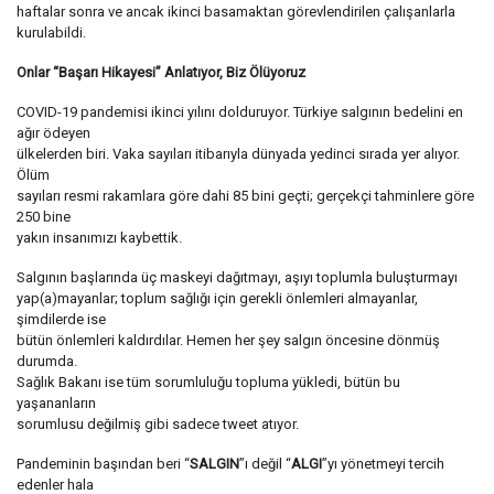
haftalar sonra ve ancak ikinci basamaktan görevlendirilen çalışanlarla
kurulabildi.
Onlar “Başarı Hikayesi” Anlatıyor, Biz Ölüyoruz
COVID-19 pandemisi ikinci yılını dolduruyor. Türkiye salgının bedelini en
ağır ödeyen
ülkelerden biri. Vaka sayıları itibarıyla dünyada yedinci sırada yer alıyor.
Ölüm
sayıları resmi rakamlara göre dahi 85 bini geçti; gerçekçi tahminlere göre
250 bine
yakın insanımızı kaybettik.
Salgının başlarında üç maskeyi dağıtmayı, aşıyı toplumla buluşturmayı
yap(a)mayanlar; toplum sağlığı için gerekli önlemleri almayanlar,
şimdilerde ise
bütün önlemleri kaldırdılar. Hemen her şey salgın öncesine dönmüş
durumda.
Sağlık Bakanı ise tüm sorumluluğu topluma yükledi, bütün bu
yaşananların
sorumlusu değilmiş gibi sadece tweet atıyor.
Pandeminin başından beri “
SALGIN
”ı değil “
ALGI
”yı yönetmeyi tercih
edenler hala