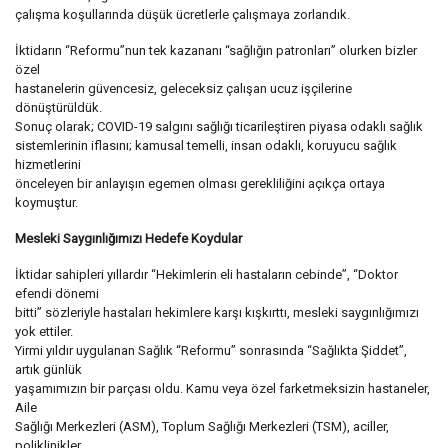
çalışma koşullarında düşük ücretlerle çalışmaya zorlandık.
İktidarın “Reformu”nun tek kazananı “sağlığın patronları” olurken bizler
özel
hastanelerin güvencesiz, geleceksiz çalışan ucuz işçilerine
dönüştürüldük.
Sonuç olarak; COVID-19 salgını sağlığı ticarileştiren piyasa odaklı sağlık
sistemlerinin iflasını; kamusal temelli, insan odaklı, koruyucu sağlık
hizmetlerini
önceleyen bir anlayışın egemen olması gerekliliğini açıkça ortaya
koymuştur.
Mesleki Saygınlığımızı Hedefe Koydular
İktidar sahipleri yıllardır “Hekimlerin eli hastaların cebinde”, “Doktor
efendi dönemi
bitti” sözleriyle hastaları hekimlere karşı kışkırttı, mesleki saygınlığımızı
yok ettiler.
Yirmi yıldır uygulanan Sağlık “Reformu” sonrasında “Sağlıkta Şiddet”,
artık günlük
yaşamımızın bir parçası oldu. Kamu veya özel farketmeksizin hastaneler,
Aile
Sağlığı Merkezleri (ASM), Toplum Sağlığı Merkezleri (TSM), aciller,
poliklinikler,