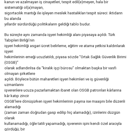
kanun ve azalmayan iş cinayetleri, tespit edil(e)meyen, hala bir
sistematiği ol(a)mayan,
sigortacılık mantığı ile işleyen meslek hastalıkları tespit süreci: iktidarın
bu alanda
yıllardır sürdürdüğü politikaların geldiği tablo budur.
Bu süreçte aynı zamanda işyeri hekimliği alanı piyasaya açıldı. Türk
Tabipleri Birliği’nin
işyeri hekimliği asgari ücret belirleme, eğitim ve atama yetkisi kaldırılarak
işyeri
hekimlerinin emeği ucuzlatıldı, piyasa sözde “Ortak Sağlık Güvenlik Birimi
(OSGB)”
olarak adlandırılsa da “kiralık işçi bürosu” olmaktan başka bir vasfı
olmayan şirketlere
açıldı. Böylece bütün maharetleri işyeri hekimleri ve iş güvenliği
uzmanlarını
işverenlere ucuza pazarlamaktan ibaret olan OSGB patronları kârlarına
kâr katıp zincir
OSGB’lere dönüşürken işyeri hekimlerinin payına ise maaşını bile düzenli
alamadığı
(zaman zaman doğrudan gasp edilip hiç alamadığı), izinlerini düzgün
olarak
kullanamadığı, öğle tatili yapamadığı, işverenin işini kendi özel aracıyla
gördüğü; bir