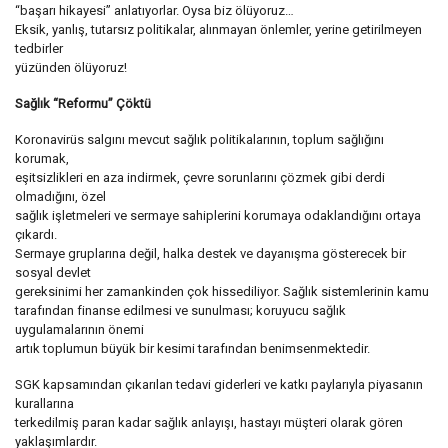
“başarı hikayesi” anlatıyorlar. Oysa biz ölüyoruz…
Eksik, yanlış, tutarsız politikalar, alınmayan önlemler, yerine getirilmeyen
tedbirler
yüzünden ölüyoruz!
Sağlık “Reformu” Çöktü
Koronavirüs salgını mevcut sağlık politikalarının, toplum sağlığını
korumak,
eşitsizlikleri en aza indirmek, çevre sorunlarını çözmek gibi derdi
olmadığını, özel
sağlık işletmeleri ve sermaye sahiplerini korumaya odaklandığını ortaya
çıkardı.
Sermaye gruplarına değil, halka destek ve dayanışma gösterecek bir
sosyal devlet
gereksinimi her zamankinden çok hissediliyor. Sağlık sistemlerinin kamu
tarafından finanse edilmesi ve sunulması; koruyucu sağlık
uygulamalarının önemi
artık toplumun büyük bir kesimi tarafından benimsenmektedir.
SGK kapsamından çıkarılan tedavi giderleri ve katkı paylarıyla piyasanın
kurallarına
terkedilmiş paran kadar sağlık anlayışı, hastayı müşteri olarak gören
yaklaşımlardır.