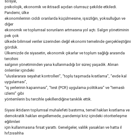
sosyal,
psikolojik, ekonomik ve iktisadî açıdan olumsuz şekilde etkiledi.
Pandemi, ülke
ekonomilerinin ciddi oranlarda küçülmesine, işsizliğin, yoksulluğun ve
diğer
ekonomik ve toplumsal sorunların artmasına yol açtı. Salgın yönetiminin
pek çok
ülkede bilimsel veriler üzerinden değil ekonomi temelinde gerçekleştiğini
gördük.
Ülkemizde de siyasetin, ekonomik çıkarlar ve toplum sağlığı arasında
tercihini
salgının yönetiminden yana kullanmadığı bir süreç yaşadık. Alınan
önlemler içindeki
“uluslararası seyahat kontrolleri”, “toplu taşımada kısıtlama”, “evde kal
uygulaması”,
“iş yerlerinin kapanması”, “test (PCR) uygulama politikası” ve “temaslı
izlemi” gibi
yöntemlerin bu tercihle şekillendiğine tanıklık ettik.
Siyasi iktidarın toplumsal muhalefeti bastırma, temel hakları kısıtlama ve
demokratik hakları engellemede, pandemiyi kriz içindeki otoriterleşme
eğilimleri
için kullanmasına fırsat yarattı. Genelgeler, valilik yasakları ve hatta il
hıfzıssıhha