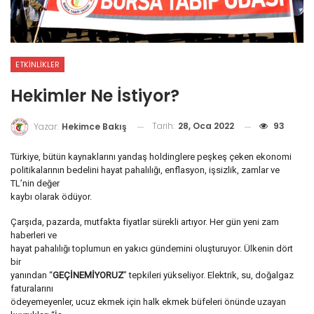
ETKINLIKLER
Hekimler Ne İstiyor?
Tarih:
28, Oca 2022
93
Yazar:
Hekimce Bakış
Türkiye, bütün kaynaklarını yandaş holdinglere peşkeş çeken ekonomi
politikalarının bedelini hayat pahalılığı, enflasyon, işsizlik, zamlar ve
TL’nin değer
kaybı olarak ödüyor.
Çarşıda, pazarda, mutfakta fiyatlar sürekli artıyor. Her gün yeni zam
haberleri ve
hayat pahalılığı toplumun en yakıcı gündemini oluşturuyor. Ülkenin dört
bir
yanından “
GEÇİNEMİYORUZ
” tepkileri yükseliyor. Elektrik, su, doğalgaz
faturalarını
ödeyemeyenler, ucuz ekmek için halk ekmek büfeleri önünde uzayan