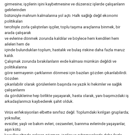
girmesine; işçilerin işini kaybetmesine ve düzensiz işlerde çalışanların
gelirlerinden
bütünüyle mahrum kalmalarına yol açtı. Halk sağlığı değil ekonomi
politikaları
tercihiyle zorla çalıştırılan işçiler, toplu taşıma araçlarına binmek, bir
arada çalışarak
ve evlerine dönmek zorunda kaldılar ve böylece hem kendileri hem
aileleri hem de
içinde bulundukları toplum, hastalık ve bulaş riskine daha fazla maruz
kaldı.
Çalışmak zorunda bırakılanların evde kalması mümkün değildi ve
politikalarına
göre sermayenin çarklarının dönmesi için bazıları gözden çıkarılabilirdi.
Gözden
çıkarılabilir olarak görülenlerin başında ne yazık ki hekimler ve sağlık
çalışanlarını
da gördüklerine hep birlikte yaşayarak, hasta olarak, yanı başımızdaki iş
arkadaşlarımızı kaybederek şahit olduk.
Virüs enfeksiyonları elbette sınıfsız değil. Toplumdaki kırılgan gruplarda;
yoksullar,
evsizler, yaşlı ve bakım evleri, cezaevleri, barınma evlerinde yaşayanlar,
aşırı kötü