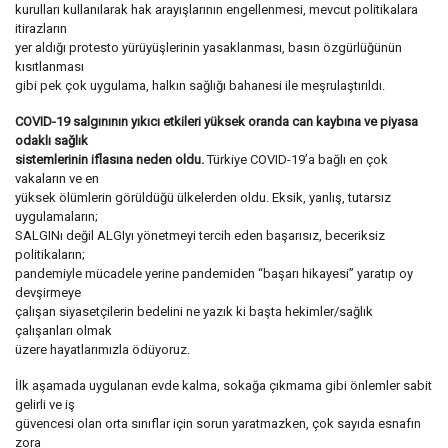
kurulları kullanılarak hak arayışlarının engellenmesi, mevcut politikalara
itirazların
yer aldığı protesto yürüyüşlerinin yasaklanması, basın özgürlüğünün
kısıtlanması
gibi pek çok uygulama, halkın sağlığı bahanesi ile meşrulaştırıldı.
COVID-19 salgınının yıkıcı etkileri yüksek oranda can kaybına ve piyasa
odaklı sağlık
sistemlerinin iflasına neden oldu.
Türkiye COVID-19’a bağlı en çok
vakaların ve en
yüksek ölümlerin görüldüğü ülkelerden oldu. Eksik, yanlış, tutarsız
uygulamaların;
SALGINı değil ALGIyı yönetmeyi tercih eden başarısız, beceriksiz
politikaların;
pandemiyle mücadele yerine pandemiden “başarı hikayesi” yaratıp oy
devşirmeye
çalışan siyasetçilerin bedelini ne yazık ki başta hekimler/sağlık
çalışanları olmak
üzere hayatlarımızla ödüyoruz.
İlk aşamada uygulanan evde kalma, sokağa çıkmama gibi önlemler sabit
gelirli ve iş
güvencesi olan orta sınıflar için sorun yaratmazken, çok sayıda esnafın
zora