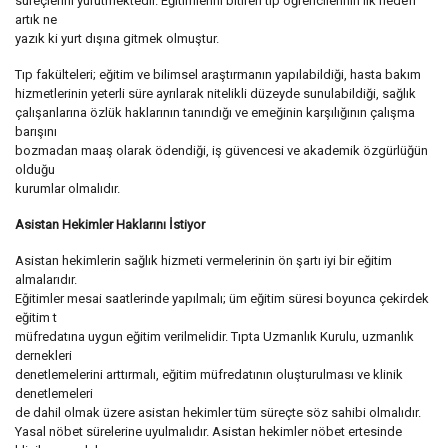
süreçlerini yürütmektedir. Eğitimlerini bitiren tıp öğrencilerinin ilk hedefi
artık ne
yazık ki yurt dışına gitmek olmuştur.
Tıp fakülteleri; eğitim ve bilimsel araştırmanın yapılabildiği, hasta bakım
hizmetlerinin yeterli süre ayrılarak nitelikli düzeyde sunulabildiği, sağlık
çalışanlarına özlük haklarının tanındığı ve emeğinin karşılığının çalışma
barışını
bozmadan maaş olarak ödendiği, iş güvencesi ve akademik özgürlüğün
olduğu
kurumlar olmalıdır.
Asistan Hekimler Haklarını İstiyor
Asistan hekimlerin sağlık hizmeti vermelerinin ön şartı iyi bir eğitim
almalarıdır.
Eğitimler mesai saatlerinde yapılmalı; üm eğitim süresi boyunca çekirdek
eğitim t
müfredatına uygun eğitim verilmelidir. Tıpta Uzmanlık Kurulu, uzmanlık
dernekleri
denetlemelerini arttırmalı, eğitim müfredatının oluşturulması ve klinik
denetlemeleri
de dahil olmak üzere asistan hekimler tüm süreçte söz sahibi olmalıdır.
Yasal nöbet sürelerine uyulmalıdır. Asistan hekimler nöbet ertesinde