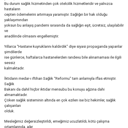
Bu durum sağlık hizmetinden çok otelcilik hizmetleridir ve yalnızca
hastaların
cepten ödemelerini artırmaya yaramıştır. Sağlığın bir hak olduğu
yaklaşımından
yoksun bu anlayış pandemi sırasında da sağlığın eşit, ücretsiz, ulaşılabilir
ve
anadilinde olmasını engellemiştir.
Yıllarca “Hastane kuyruklarını kaldırdık” diye siyasi propaganda yapanlar
şimdilerde
ise günlerce, haftalarca hastanelerden randevu bile alınamaması ile ilgili
sessiz
kalmaktadır.
İktidarın medar-ı iftiharı Sağlık “Reformu” tam anlamıyla iflas etmiştir.
Sağlık
Bakanı da dahil hiçbir iktidar mensubu bu konuyu ağzına dahi
almamaktadır.
Çöken sağlık sisteminin altında en çok ezilen ise biz hekimler, sağlık
çalışanları
olduk.
Mesleğimiz değersizleştirildi, emeğimiz ucuzlatıldı; kötü çalışma
ortamlarında, ağır