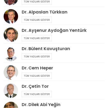
ÇOK OKUNANLAR
E-DERGİ ARŞİVİMİZ
E-BÜLTEN ARŞİVİMİZ
KATEGORİLER
Güncel
823