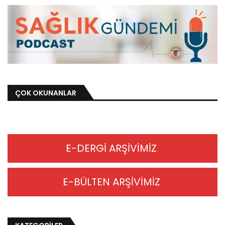
Hekimce Bakış
Hekimce Bakış, Bursa Tabip Odası
yayınıdır. E-Blog'taki yazılar aksi
belirtilmedikçe BTO’nun resmi görüşü
değildir. Kaynak belirterek alıntı yapılabilir.
Yazarın Diğer Yazıları
BTO Özel Hekimlik
TTB AHEK, III. Aile
Asgari Ücret
Hekimleri Buluşması