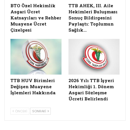
Alıntı:
bto.org.tr
65
Facebook
Twitter
Linkedin
Paylaş