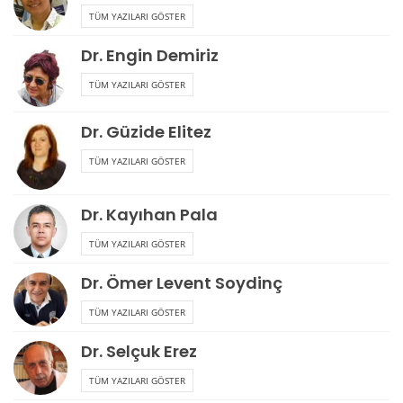
Koronavirüs
559
Etkinlikler
387
Sağlık Haberleri
277
Makale
250
Çevre Haberleri
213
Kültür-Sanat
143
Yazarlarımız
Dr. Ahmet Soysal
TÜM YAZILARI GÖSTER
Dr. Alpaslan Türkkan