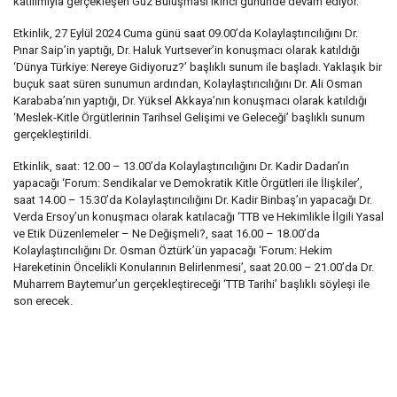
katılımıyla gerçekleşen Güz Buluşması ikinci gününde devam ediyor.
Etkinlik, 27 Eylül 2024 Cuma günü saat 09.00’da Kolaylaştırıcılığını Dr.
Pınar Saip’in yaptığı, Dr. Haluk Yurtsever’in konuşmacı olarak katıldığı
‘Dünya Türkiye: Nereye Gidiyoruz?’ başlıklı sunum ile başladı. Yaklaşık bir
buçuk saat süren sunumun ardından, Kolaylaştırıcılığını Dr. Ali Osman
Karababa’nın yaptığı, Dr. Yüksel Akkaya’nın konuşmacı olarak katıldığı
‘Meslek-Kitle Örgütlerinin Tarihsel Gelişimi ve Geleceği’ başlıklı sunum
gerçekleştirildi.
Etkinlik, saat: 12.00 – 13.00’da Kolaylaştırıcılığını Dr. Kadir Dadan’ın
yapacağı ‘Forum: Sendikalar ve Demokratik Kitle Örgütleri ile İlişkiler’,
saat 14.00 – 15.30’da Kolaylaştırıcılığını Dr. Kadir Binbaş’ın yapacağı Dr.
Verda Ersoy’un konuşmacı olarak katılacağı ‘TTB ve Hekimlikle İlgili Yasal
ve Etik Düzenlemeler – Ne Değişmeli?, saat 16.00 – 18.00’da
Kolaylaştırıcılığını Dr. Osman Öztürk’ün yapacağı ‘Forum: Hekim
Hareketinin Öncelikli Konularının Belirlenmesi’, saat 20.00 – 21.00’da Dr.
Muharrem Baytemur’un gerçekleştireceği ‘TTB Tarihi’ başlıklı söyleşi ile
son erecek.