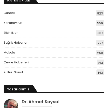
Katsayıları ve Rehber
Sonuç Bildirgesini
Muayene Ücret
Paylaştı: Toplumun
Çizelgesi
Sağlık…
TTB HUV Birimleri
2026 Yılı TTB İşyeri
Değişen Muayene
Hekimliği 1. Dönem
İşlemleri Hakkında
Asgari Sözleşme
Ücreti Belirlendi
ÖNCEKI
SONRAKI