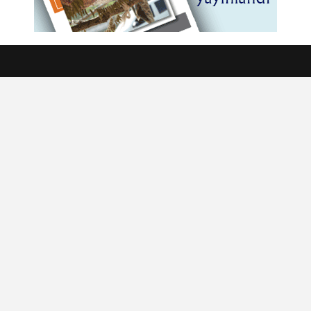
Dr. Şule Akköse Aydın
TÜM YAZILARI GÖSTER
Dr. Tamer KAYA
TÜM YAZILARI GÖSTER
Dr. Uğur Köksal
TÜM YAZILARI GÖSTER
Dr. Yelda Ertürk
TÜM YAZILARI GÖSTER
Dr. Zehra Betül Yazıcı
TÜM YAZILARI GÖSTER
Konuk Yazar