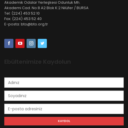
Akademik Odalar Yerleşkesi Odunluk Mh.
Akademi Cad. No:8 A2 Blok K:2 Nilüfer / BURSA
Tel:
(224) 453 52 10
Fax:
(224) 453 52 40
E-posta:
bto@bto.org.tr
Ebültenimize Kaydolun