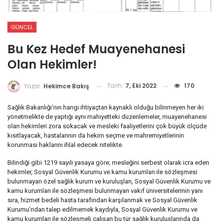
GÜNCEL
Bu Kez Hedef Muayenehanesi
Olan Hekimler!
Tarih:
7, Eki 2022
170
Yazar:
Hekimce Bakış
Sağlık Bakanlığı’nın hangi ihtiyaçtan kaynaklı olduğu bilinmeyen her iki
yönetmelikte de yaptığı aynı mahiyetteki düzenlemeler, muayenehanesi
olan hekimleri zora sokacak ve mesleki faaliyetlerini çok büyük ölçüde
kısıtlayacak, hastalarının da hekim seçme ve mahremiyetlerinin
korunması haklarını ihlal edecek nitelikte.
Bilindiği gibi 1219 sayılı yasaya göre; mesleğini serbest olarak icra eden
hekimler, Sosyal Güvenlik Kurumu ve kamu kurumları ile sözleşmesi
bulunmayan özel sağlık kurum ve kuruluşları, Sosyal Güvenlik Kurumu ve
kamu kurumları ile sözleşmesi bulunmayan vakıf üniversitelerinin yanı
sıra, hizmet bedeli hasta tarafından karşılanmak ve Sosyal Güvenlik
Kurumu’ndan talep edilmemek kaydıyla, Sosyal Güvenlik Kurumu ve
kamu kurumları ile sözleşmeli çalışan bu tür sağlık kuruluşlarında da