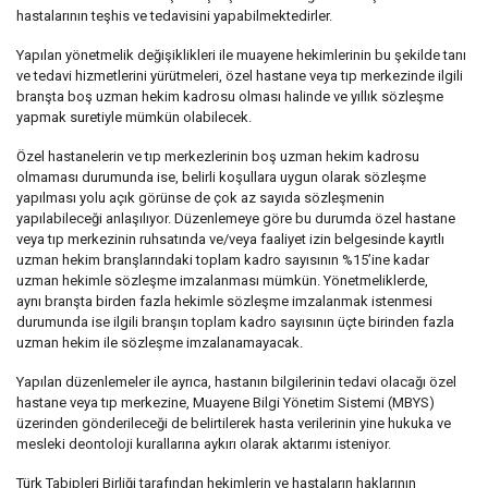
hastalarının teşhis ve tedavisini yapabilmektedirler.
Yapılan yönetmelik değişiklikleri ile muayene hekimlerinin bu şekilde tanı
ve tedavi hizmetlerini yürütmeleri, özel hastane veya tıp merkezinde ilgili
branşta boş uzman hekim kadrosu olması halinde ve yıllık sözleşme
yapmak suretiyle mümkün olabilecek.
Özel hastanelerin ve tıp merkezlerinin boş uzman hekim kadrosu
olmaması durumunda ise, belirli koşullara uygun olarak sözleşme
yapılması yolu açık görünse de çok az sayıda sözleşmenin
yapılabileceği anlaşılıyor. Düzenlemeye göre bu durumda özel hastane
veya tıp merkezinin ruhsatında ve/veya faaliyet izin belgesinde kayıtlı
uzman hekim branşlarındaki toplam kadro sayısının %15’ine kadar
uzman hekimle sözleşme imzalanması mümkün. Yönetmeliklerde,
aynı branşta birden fazla hekimle sözleşme imzalanmak istenmesi
durumunda ise ilgili branşın toplam kadro sayısının üçte birinden fazla
uzman hekim ile sözleşme imzalanamayacak.
Yapılan düzenlemeler ile ayrıca, hastanın bilgilerinin tedavi olacağı özel
hastane veya tıp merkezine, Muayene Bilgi Yönetim Sistemi (MBYS)
üzerinden gönderileceği de belirtilerek hasta verilerinin yine hukuka ve
mesleki deontoloji kurallarına aykırı olarak aktarımı isteniyor.
Türk Tabipleri Birliği tarafından hekimlerin ve hastaların haklarının