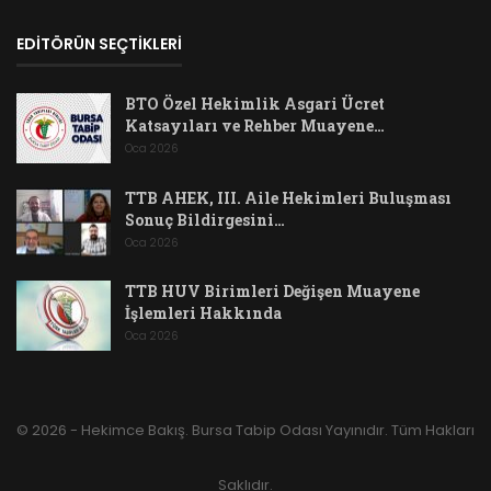
EDİTÖRÜN SEÇTİKLERİ
BTO Özel Hekimlik Asgari Ücret
Katsayıları ve Rehber Muayene…
Oca 2026
TTB AHEK, III. Aile Hekimleri Buluşması
Sonuç Bildirgesini…
Oca 2026
TTB HUV Birimleri Değişen Muayene
İşlemleri Hakkında
Oca 2026
© 2026 - Hekimce Bakış. Bursa Tabip Odası Yayınıdır. Tüm Hakları
Saklıdır.