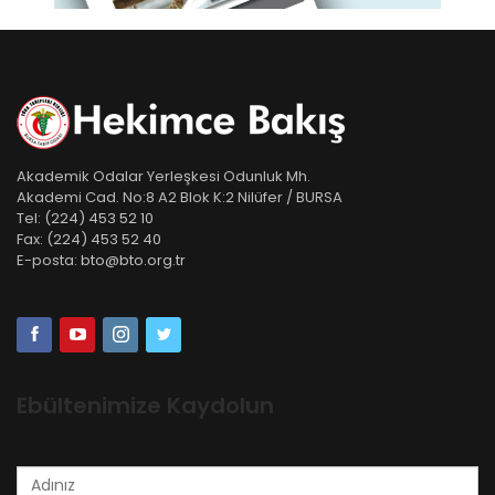
Akademik Odalar Yerleşkesi Odunluk Mh.
Akademi Cad. No:8 A2 Blok K:2 Nilüfer / BURSA
Tel:
(224) 453 52 10
Fax:
(224) 453 52 40
E-posta:
bto@bto.org.tr
Ebültenimize Kaydolun