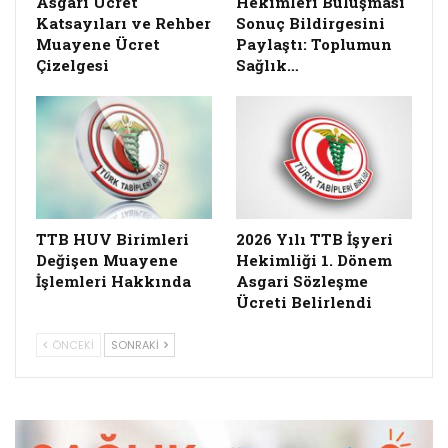
Asgari Ücret
Hekimleri Buluşması
Katsayıları ve Rehber
Sonuç Bildirgesini
Muayene Ücret
Paylaştı: Toplumun
Çizelgesi
Sağlık…
TTB HUV Birimleri
2026 Yılı TTB İşyeri
Değişen Muayene
Hekimliği 1. Dönem
İşlemleri Hakkında
Asgari Sözleşme
Ücreti Belirlendi
ÖNCEKI
SONRAKI