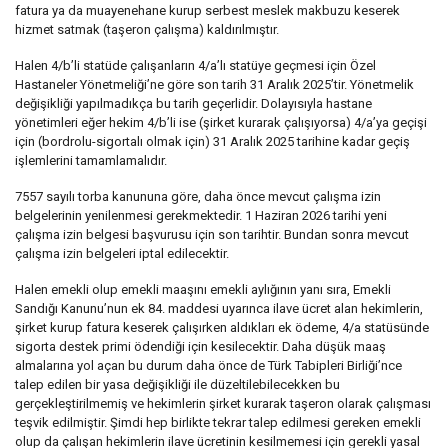
fatura ya da muayenehane kurup serbest meslek makbuzu keserek
hizmet satmak (taşeron çalışma) kaldırılmıştır.
Halen 4/b’li statüde çalışanların 4/a’lı statüye geçmesi için Özel
Hastaneler Yönetmeliği’ne göre son tarih 31 Aralık 2025’tir. Yönetmelik
değişikliği yapılmadıkça bu tarih geçerlidir. Dolayısıyla hastane
yönetimleri eğer hekim 4/b’li ise (şirket kurarak çalışıyorsa) 4/a’ya geçişi
için (bordrolu-sigortalı olmak için) 31 Aralık 2025 tarihine kadar geçiş
işlemlerini tamamlamalıdır.
7557 sayılı torba kanununa göre, daha önce mevcut çalışma izin
belgelerinin yenilenmesi gerekmektedir. 1 Haziran 2026 tarihi yeni
çalışma izin belgesi başvurusu için son tarihtir. Bundan sonra mevcut
çalışma izin belgeleri iptal edilecektir.
Halen emekli olup emekli maaşını emekli aylığının yanı sıra, Emekli
Sandığı Kanunu’nun ek 84. maddesi uyarınca ilave ücret alan hekimlerin,
şirket kurup fatura keserek çalışırken aldıkları ek ödeme, 4/a statüsünde
sigorta destek primi ödendiği için kesilecektir. Daha düşük maaş
almalarına yol açan bu durum daha önce de Türk Tabipleri Birliği’nce
talep edilen bir yasa değişikliği ile düzeltilebilecekken bu
gerçekleştirilmemiş ve hekimlerin şirket kurarak taşeron olarak çalışması
teşvik edilmiştir. Şimdi hep birlikte tekrar talep edilmesi gereken emekli
olup da çalışan hekimlerin ilave ücretinin kesilmemesi için gerekli yasal