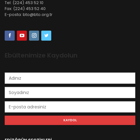
Tel:
(224) 453 52 10
Fax:
(224) 453 52 40
E-posta:
bto@bto.org.tr
Ebültenimize Kaydolun