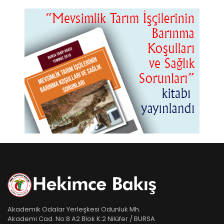
Akademik Odalar Yerleşkesi Odunluk Mh.
Akademi Cad. No:8 A2 Blok K:2 Nilüfer / BURSA