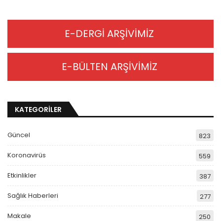
E-DERGİ ARŞİVİMİZ
E-BÜLTEN ARŞİVİMİZ
KATEGORİLER
Güncel
823
Koronavirüs
559
Etkinlikler
387
Sağlık Haberleri
277
Makale
250