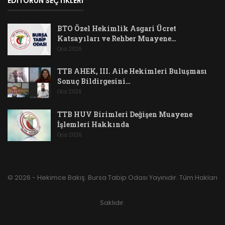
EDİTÖRÜN SEÇTİKLERİ
BTO Özel Hekimlik Asgari Ücret
Katsayıları ve Rehber Muayene…
Oca 2026
TTB AHEK, III. Aile Hekimleri Buluşması
Sonuç Bildirgesini…
Oca 2026
TTB HUV Birimleri Değişen Muayene
İşlemleri Hakkında
Oca 2026
© 2026 - Hekimce Bakış. Bursa Tabip Odası Yayınıdır. Tüm Hakları
Saklıdır.