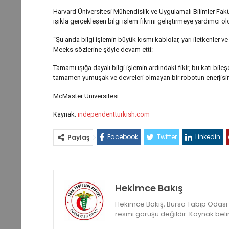
Harvard Üniversitesi Mühendislik ve Uygulamalı Bilimler Fak
ışıkla gerçekleşen bilgi işlem fikrini geliştirmeye yardımcı o
“Şu anda bilgi işlemin büyük kısmı kablolar, yarı iletkenler ve 
Meeks sözlerine şöyle devam etti:
Tamamı ışığa dayalı bilgi işlemin ardındaki fikir, bu katı bil
tamamen yumuşak ve devreleri olmayan bir robotun enerjisini
McMaster Üniversitesi
Kaynak:
independentturkish.com
Facebook
Twitter
Linkedin
Paylaş
Hekimce Bakış
Hekimce Bakış, Bursa Tabip Odası ya
resmi görüşü değildir. Kaynak belirte