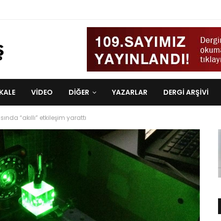
KALE
VIDEO
DİĞER
YAZARLAR
DERGI ARŞIVI
ında “akıllı” etkileşim yarattı