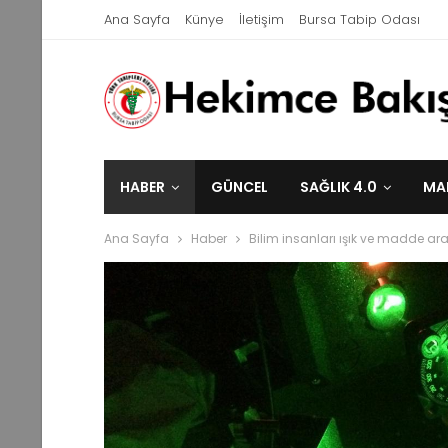
Ana Sayfa
Künye
İletişim
Bursa Tabip Odası
HABER
GÜNCEL
SAĞLIK 4.0
MA
Ana Sayfa
Haber
Bilim insanları ışık ve madde aras