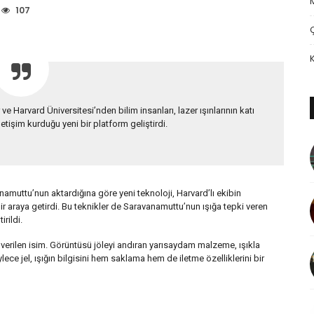
107
ve Harvard Üniversitesi’nden bilim insanları, lazer ışınlarının katı
iletişim kurduğu yeni bir platform geliştirdi.
muttu’nun aktardığına göre yeni teknoloji, Harvard’lı ekibin
 bir araya getirdi. Bu teknikler de Saravanamuttu’nun ışığa tepki veren
rildi.
verilen isim. Görüntüsü jöleyi andıran yarısaydam malzeme, ışıkla
lece jel, ışığın bilgisini hem saklama hem de iletme özelliklerini bir