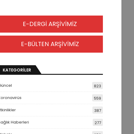
E-DERGİ ARŞİVİMİZ
E-BÜLTEN ARŞİVİMİZ
KATEGORİLER
Güncel
823
Koronavirüs
559
tkinlikler
387
Sağlık Haberleri
277