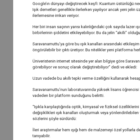
Google’ın dünyayı değiştirecek keşfi: Kuantum üstünlüğü ne
Işık demetleri genellikle ilerlerken yayılıyor ancak yeni jelin 
ilerlemesine imkan veriyor.
Her biri insan saçının yarısı kalınlığındaki çok sayıda lazer 
birbirlerinin şiddetini etkileyebiliyor. Bu da jelin “akıllı” oldu
Saravanamuttu’ya göre bu ışık kanalları arasındaki etkileşim d
öngörülebilir bir çıktı üretiyor. Bu nitelikler yeni platforma 
Üniveristenin internet sitesinde yer alan bilgiye göre Saravana
görebiliyor ve sonuç olarak değiştirebiliyor” dedi ve ekledi:
Uzun vadede bu akıllı tepki verme özelliğini kullanarak hesap
Saravanamuttu’nun laboratuvarında yüksek lisans öğrencisi 
vadeden bir platform sunduğunu belirtti.
“Işıkla karşılaştığında optik, kimyasal ve fiziksel özellikler
değişiklikleri ışık kanalları oluşturmak veya yönlendirilebilen
sözlerini şöyle sürdürdü:
İleri araştırmalar hem ışığı hem de malzemeyi özel yollarla
tanıyabilir.