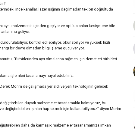
dir?
üzerindeki ince kanallar, lazer ışığının dağılmadan tek bir doğrultuda
ışını aynı malzemenin içinden geçiyor ve optik alanları kesişmese bile
ğu anlamına geliyor.
urdurulabiliyor, kontrol edilebiliyor, okunabiliyor ve yüksek hızlı
herhangi bir devre olmadan bilgi işleme gücü veriyor.
muttu, “Birbirlerinden ayrı olmalarına rağmen ışın demetleri birbirleri
lama işlemleri tasarlamayı hayal edebiliriz.
Derek Morim de çalışmada yer aldı ve yeni teknolojinin gelecek
ini değiştirebilen duyarlı malzemeler tasarlamakla kalmıyoruz, bu
 ve değiştirilebilen ışınları hapsetmek için kullanabiliyoruz” diyen Morim
 değiştirebilen daha da karmaşık malzemeler tasarlamamıza imkan