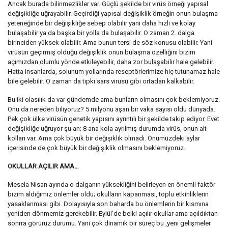
Ancak burada bilinmezlikler var. Güçlü şekilde bir virüs örneği yapısal
değişikliğe uğrayabilir. Geçirdiği yapısal değişiklik örneğin onun bulaşma
yeteneğinde bir değişikliğe sebep olabilir yani daha hızlı ve kolay
bulaşabilir ya da başka bir yolla da bulaşabilir. O zaman 2. dalga
birinciden yüksek olabilir. Ama bunun tersi de söz konusu olabilir. Yani
virüsün geçirmiş olduğu değişiklik onun bulaşma özelliğini bizim
açımızdan olumlu yönde etkileyebilir, daha zor bulaşabilir hale gelebilir.
Hatta insanlarda, solunum yollarında reseptörlerimize hiç tutunamaz hale
bile gelebilir. O zaman da tıpkı sars virüsü gibi ortadan kalkabilir.
Bu iki olasılık da var gündemde ama bunların olmasını çok beklemiyoruz.
Onu da nereden biliyoruz? 5 milyonu aşan bir vaka sayısı oldu dünyada.
Pek çok ülke virüsün genetik yapısını ayrıntılı bir şekilde takip ediyor. Evet
değişikliğe uğruyor şu an; 8 ana kola ayrılmış durumda virüs, onun alt
kolları var. Ama çok büyük bir değişiklik olmadı. Önümüzdeki aylar
içerisinde de çok büyük bir değişiklik olmasını beklemiyoruz.
OKULLAR AÇILIR AMA…
Mesela Nisan ayında o dalganın yüksekliğini belirleyen en önemli faktör
bizim aldığımız önlemler oldu; okulların kapanması, toplu etkinliklerin
yasaklanması gibi. Dolayısıyla son baharda bu önlemlerin bir kısmına
yeniden dönmemiz gerekebilir. Eylül’de belki açılır okullar ama açıldıktan
sonrra görürüz durumu. Yani çok dinamik bir süreç bu ,yeni gelişmeler