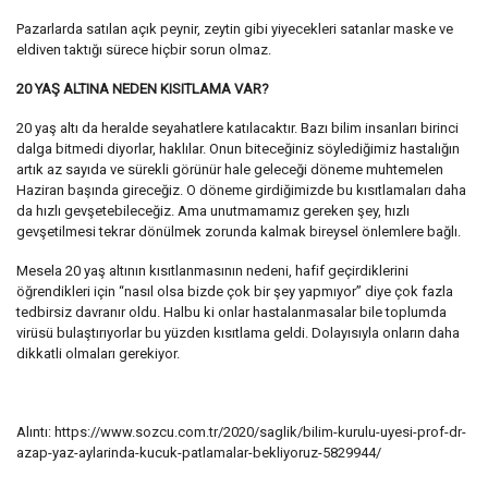
Pazarlarda satılan açık peynir, zeytin gibi yiyecekleri satanlar maske ve
eldiven taktığı sürece hiçbir sorun olmaz.
20 YAŞ ALTINA NEDEN KISITLAMA VAR?
20 yaş altı da heralde seyahatlere katılacaktır. Bazı bilim insanları birinci
dalga bitmedi diyorlar, haklılar. Onun biteceğiniz söylediğimiz hastalığın
artık az sayıda ve sürekli görünür hale geleceği döneme muhtemelen
Haziran başında gireceğiz. O döneme girdiğimizde bu kısıtlamaları daha
da hızlı gevşetebileceğiz. Ama unutmamamız gereken şey, hızlı
gevşetilmesi tekrar dönülmek zorunda kalmak bireysel önlemlere bağlı.
Mesela 20 yaş altının kısıtlanmasının nedeni, hafif geçirdiklerini
öğrendikleri için “nasıl olsa bizde çok bir şey yapmıyor” diye çok fazla
tedbirsiz davranır oldu. Halbu ki onlar hastalanmasalar bile toplumda
virüsü bulaştırıyorlar bu yüzden kısıtlama geldi. Dolayısıyla onların daha
dikkatli olmaları gerekiyor.
Alıntı: https://www.sozcu.com.tr/2020/saglik/bilim-kurulu-uyesi-prof-dr-
azap-yaz-aylarinda-kucuk-patlamalar-bekliyoruz-5829944/