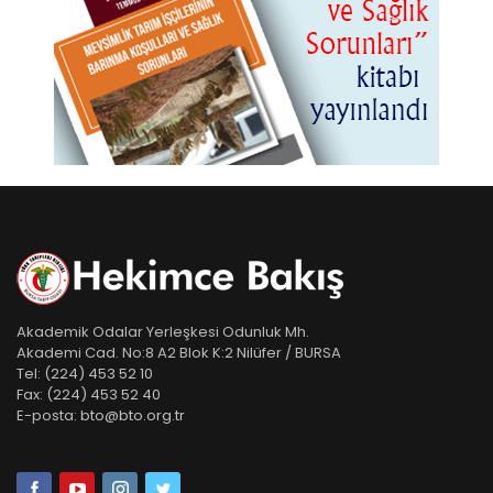
Akademik Odalar Yerleşkesi Odunluk Mh.
Akademi Cad. No:8 A2 Blok K:2 Nilüfer / BURSA
Tel:
(224) 453 52 10
Fax:
(224) 453 52 40
E-posta:
bto@bto.org.tr