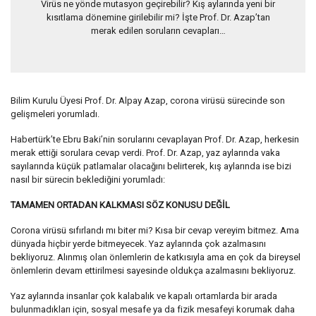
Virüs ne yönde mutasyon geçirebilir? Kış aylarında yeni bir
kısıtlama dönemine girilebilir mi? İşte Prof. Dr. Azap’tan
merak edilen soruların cevapları…
Bilim Kurulu Üyesi Prof. Dr. Alpay Azap, corona virüsü sürecinde son
gelişmeleri yorumladı.
Habertürk’te Ebru Baki’nin sorularını cevaplayan Prof. Dr. Azap, herkesin
merak ettiği sorulara cevap verdi. Prof. Dr. Azap, yaz aylarında vaka
sayılarında küçük patlamalar olacağını belirterek, kış aylarında ise bizi
nasıl bir sürecin beklediğini yorumladı:
TAMAMEN ORTADAN KALKMASI SÖZ KONUSU DEĞİL
Corona virüsü sıfırlandı mı biter mi? Kısa bir cevap vereyim bitmez. Ama
dünyada hiçbir yerde bitmeyecek. Yaz aylarında çok azalmasını
bekliyoruz. Alınmış olan önlemlerin de katkısıyla ama en çok da bireysel
önlemlerin devam ettirilmesi sayesinde oldukça azalmasını bekliyoruz.
Yaz aylarında insanlar çok kalabalık ve kapalı ortamlarda bir arada
bulunmadıkları için, sosyal mesafe ya da fizik mesafeyi korumak daha