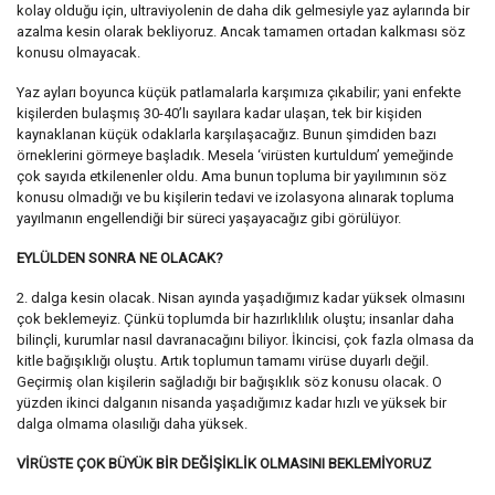
kolay olduğu için, ultraviyolenin de daha dik gelmesiyle yaz aylarında bir
azalma kesin olarak bekliyoruz. Ancak tamamen ortadan kalkması söz
konusu olmayacak.
Yaz ayları boyunca küçük patlamalarla karşımıza çıkabilir; yani enfekte
kişilerden bulaşmış 30-40’lı sayılara kadar ulaşan, tek bir kişiden
kaynaklanan küçük odaklarla karşılaşacağız. Bunun şimdiden bazı
örneklerini görmeye başladık. Mesela ‘virüsten kurtuldum’ yemeğinde
çok sayıda etkilenenler oldu. Ama bunun topluma bir yayılımının söz
konusu olmadığı ve bu kişilerin tedavi ve izolasyona alınarak topluma
yayılmanın engellendiği bir süreci yaşayacağız gibi görülüyor.
EYLÜLDEN SONRA NE OLACAK?
2. dalga kesin olacak. Nisan ayında yaşadığımız kadar yüksek olmasını
çok beklemeyiz. Çünkü toplumda bir hazırlıklılık oluştu; insanlar daha
bilinçli, kurumlar nasıl davranacağını biliyor. İkincisi, çok fazla olmasa da
kitle bağışıklığı oluştu. Artık toplumun tamamı virüse duyarlı değil.
Geçirmiş olan kişilerin sağladığı bir bağışıklık söz konusu olacak. O
yüzden ikinci dalganın nisanda yaşadığımız kadar hızlı ve yüksek bir
dalga olmama olasılığı daha yüksek.
VİRÜSTE ÇOK BÜYÜK BİR DEĞİŞİKLİK OLMASINI BEKLEMİYORUZ