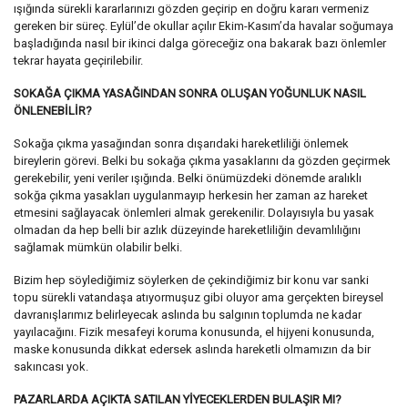
ışığında sürekli kararlarınızı gözden geçirip en doğru kararı vermeniz
gereken bir süreç. Eylül’de okullar açılır Ekim-Kasım’da havalar soğumaya
başladığında nasıl bir ikinci dalga göreceğiz ona bakarak bazı önlemler
tekrar hayata geçirilebilir.
SOKAĞA ÇIKMA YASAĞINDAN SONRA OLUŞAN YOĞUNLUK NASIL
ÖNLENEBİLİR?
Sokağa çıkma yasağından sonra dışarıdaki hareketliliği önlemek
bireylerin görevi. Belki bu sokağa çıkma yasaklarını da gözden geçirmek
gerekebilir, yeni veriler ışığında. Belki önümüzdeki dönemde aralıklı
sokğa çıkma yasakları uygulanmayıp herkesin her zaman az hareket
etmesini sağlayacak önlemleri almak gerekenilir. Dolayısıyla bu yasak
olmadan da hep belli bir azlık düzeyinde hareketliliğin devamlılığını
sağlamak mümkün olabilir belki.
Bizim hep söylediğimiz söylerken de çekindiğimiz bir konu var sanki
topu sürekli vatandaşa atıyormuşuz gibi oluyor ama gerçekten bireysel
davranışlarımız belirleyecak aslında bu salgının toplumda ne kadar
yayılacağını. Fizik mesafeyi koruma konusunda, el hijyeni konusunda,
maske konusunda dikkat edersek aslında hareketli olmamızın da bir
sakıncası yok.
PAZARLARDA AÇIKTA SATILAN YİYECEKLERDEN BULAŞIR MI?