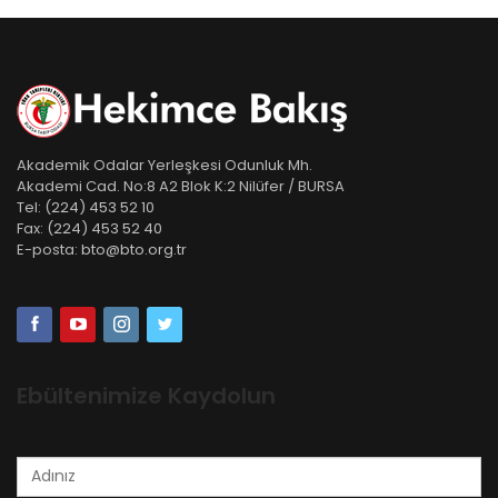
Akademik Odalar Yerleşkesi Odunluk Mh.
Akademi Cad. No:8 A2 Blok K:2 Nilüfer / BURSA
Tel:
(224) 453 52 10
Fax:
(224) 453 52 40
E-posta:
bto@bto.org.tr
Ebültenimize Kaydolun