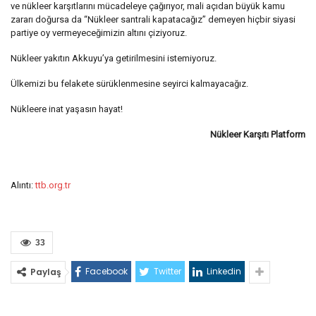
ve nükleer karşıtlarını mücadeleye çağırıyor, mali açıdan büyük kamu
zararı doğursa da “Nükleer santrali kapatacağız” demeyen hiçbir siyasi
partiye oy vermeyeceğimizin altını çiziyoruz.
Nükleer yakıtın Akkuyu’ya getirilmesini istemiyoruz.
Ülkemizi bu felakete sürüklenmesine seyirci kalmayacağız.
Nükleere inat yaşasın hayat!
Nükleer Karşıtı Platform
Alıntı:
ttb.org.tr
33
Facebook
Twitter
Linkedin
Paylaş