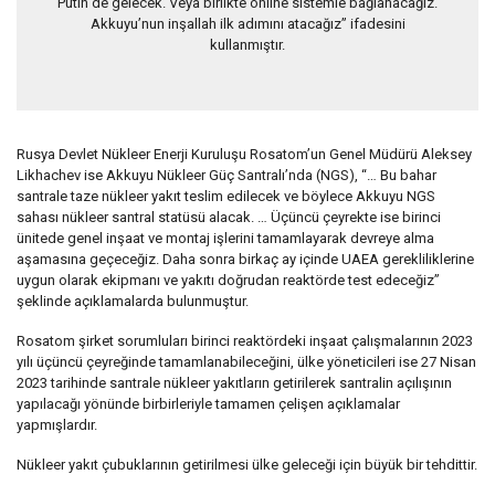
Putin de gelecek. Veya birlikte online sistemle bağlanacağız.
Akkuyu’nun inşallah ilk adımını atacağız” ifadesini
kullanmıştır.
Rusya Devlet Nükleer Enerji Kuruluşu Rosatom’un Genel Müdürü Aleksey
Likhachev ise Akkuyu Nükleer Güç Santralı’nda (NGS), “… Bu bahar
santrale taze nükleer yakıt teslim edilecek ve böylece Akkuyu NGS
sahası nükleer santral statüsü alacak. … Üçüncü çeyrekte ise birinci
ünitede genel inşaat ve montaj işlerini tamamlayarak devreye alma
aşamasına geçeceğiz. Daha sonra birkaç ay içinde UAEA gerekliliklerine
uygun olarak ekipmanı ve yakıtı doğrudan reaktörde test edeceğiz”
şeklinde açıklamalarda bulunmuştur.
Rosatom şirket sorumluları birinci reaktördeki inşaat çalışmalarının 2023
yılı üçüncü çeyreğinde tamamlanabileceğini, ülke yöneticileri ise 27 Nisan
2023 tarihinde santrale nükleer yakıtların getirilerek santralin açılışının
yapılacağı yönünde birbirleriyle tamamen çelişen açıklamalar
yapmışlardır.
Nükleer yakıt çubuklarının getirilmesi ülke geleceği için büyük bir tehdittir.