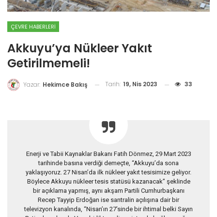
ÇEVRE HABERLERI
Akkuyu’ya Nükleer Yakıt
Getirilmemeli!
Tarih:
19, Nis 2023
33
Yazar:
Hekimce Bakış
Enerji ve Tabii Kaynaklar Bakanı Fatih Dönmez, 29 Mart 2023
tarihinde basına verdiği demeçte, “Akkuyu’da sona
yaklaşıyoruz. 27 Nisan’da ilk nükleer yakıt tesisimize geliyor.
Böylece Akkuyu nükleer tesis statüsü kazanacak” şeklinde
bir açıklama yapmış, aynı akşam Partili Cumhurbaşkanı
Recep Tayyip Erdoğan ise santralin açılışına dair bir
televizyon kanalında, “Nisan’ın 27’sinde bir ihtimal belki Sayın