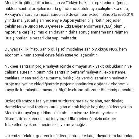
Meslek örgütleri, bilim insanları ve Türkiye halkının tepkilerine rağmen,
nükleer santral projeleri ısrarla gündemde tutulmaya çalışılmakta olup,
Akkuyu’da sorunlu inşaat süreci ise devam etmektedir. Sinop’ta ise 2019
yılında maliyet artışları nedeniyle Japon yüklenici şirketin projeden
çekilmesi ve Sinop NGS Çevresel Etki Değerlendirmesi (ÇED) olumlu
raporuna karşı açılmış olan davanın daha sonuçlanmamasına rağmen
Rus şirketler ile pazarlıklar yapılmaktadır.
Dünyadaki ilk “Yap, Sahip ol, İşlet” modeline sahip Akkuyu NGS, hem
ekonomik hem sosyal çevre felaketine yol açacaktır.
Nükleer santralin proje maliyeti içinde olmayan atık yakıt çubuklarının ve
çalışma süresinin bitiminde santralin bertaraf maliyetini, ekosisteme,
canlılara, insan sağlığına, tarıma, balıkçılığa verdiği zararların maliyetini
proje maliyetine eklediğimizde projenin iptalinden doğacak ekonomik
kayıp ile karşılaştırılamayacak ölçüde ekonomik zarar önlenmiş olacaktır.
Bizler, ülkemizde faaliyetlerini sürdüren; meslek odaları, sendikalar,
dernekler ve sivil toplum kuruluşları olarak hiçbir koşulda nükleer yakıtın
Mersin Akkuyu’ya getirilmesini kabul etmiyoruz. Ne dünyada ne
ülkemizde nükleer santral istiyoruz. Ülke geleceğimizin nükleer
felaketlerle yok edilmesine izin vermeyeceğiz.
Ülkemize felaket getirecek nükleer santrallere karşı duyarlı tüm kurumları