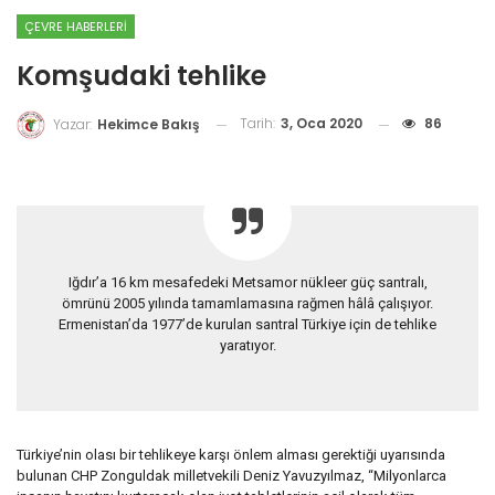
ÇEVRE HABERLERI
Komşudaki tehlike
Tarih:
3, Oca 2020
86
Yazar:
Hekimce Bakış
Iğdır’a 16 km mesafedeki Metsamor nükleer güç santralı,
ömrünü 2005 yılında tamamlamasına rağmen hâlâ çalışıyor.
Ermenistan’da 1977’de kurulan santral Türkiye için de tehlike
yaratıyor.
Türkiye’nin olası bir tehlikeye karşı önlem alması gerektiği uyarısında
bulunan CHP Zonguldak milletvekili Deniz Yavuzyılmaz, “Milyonlarca