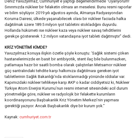
Deniz Yavuzyılmaz, Cumhuriyet’e yaptığı değerlendirmede “Uyarıyorum!
Sınırımızda nükleer bir felaketin olması an meselesi. Bunu resmi raporlar
ve bilim söylüyor. 2019 yılı ağustos ayında, Almanya Radyasyondan
Koruma Dairesi, ülkede yaşanabilecek olası bir nükleer faciada halka
dağıtılmak üzere 189.5 milyon iyot tabletini stokladığını duyurdu.
Hollanda hükümeti ise nükleer kaza veya nükleer savaş tehditlerini
gerekçe göstererek 1.2 milyon vatandaşına iyot tableti dağıtmıştır” dedi.
KRİZ YÖNETİMİ KİMDE?
Yavuzyılmaz konuya ilişkin özetle şöyle konuştu: ‘Sağlık sistemi çöken
hastanelerimizde en basit bir antibiyotik, stent ilaç bile bulunmazken,
patlamaya hazır bir saatli bomba olarak çalıştırılan Metsamor nükleer
güç santralındaki tehdite karşı halkımıza dağıtılması gereken iyot
tabletlerinin Sağlık Bakanlığı’nda stoklanmadığı yönünde iddialar var.
Kapımızdaki nükleer tehlikeye karşı AKP o kadar ciddiyetsiz ki, Nükleer
Türkiye Atom Enerjisi Kurumu’nun resmi internet sitesindeki acil durum
yönetmeliğe göre, nükleer ve radyolojik bir felakette kurumların
koordinasyonunu Başbakanlık Kriz Yönetim Merkezi’nin yapması
gerektiği yazıyor. Ancak Başbakanlık diye bir kurum yok.”
Kaynak:
cumhuriyet.com.tr