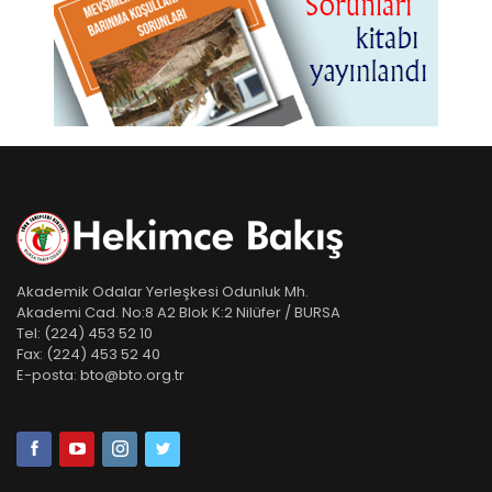
Akademik Odalar Yerleşkesi Odunluk Mh.
Akademi Cad. No:8 A2 Blok K:2 Nilüfer / BURSA
Tel:
(224) 453 52 10
Fax:
(224) 453 52 40
E-posta:
bto@bto.org.tr