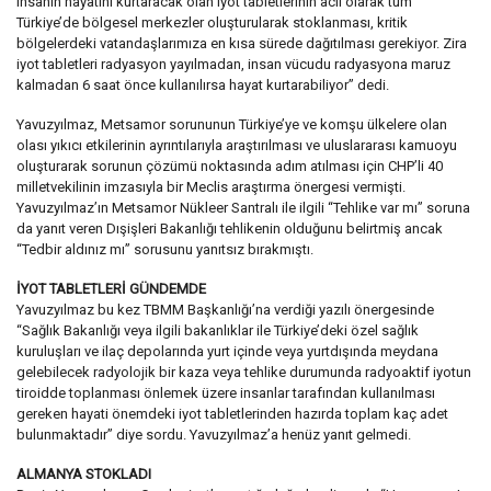
insanın hayatını kurtaracak olan iyot tabletlerinin acil olarak tüm
Türkiye’de bölgesel merkezler oluşturularak stoklanması, kritik
bölgelerdeki vatandaşlarımıza en kısa sürede dağıtılması gerekiyor. Zira
iyot tabletleri radyasyon yayılmadan, insan vücudu radyasyona maruz
kalmadan 6 saat önce kullanılırsa hayat kurtarabiliyor” dedi.
Yavuzyılmaz, Metsamor sorununun Türkiye’ye ve komşu ülkelere olan
olası yıkıcı etkilerinin ayrıntılarıyla araştırılması ve uluslararası kamuoyu
oluşturarak sorunun çözümü noktasında adım atılması için CHP’li 40
milletvekilinin imzasıyla bir Meclis araştırma önergesi vermişti.
Yavuzyılmaz’ın Metsamor Nükleer Santralı ile ilgili “Tehlike var mı” soruna
da yanıt veren Dışişleri Bakanlığı tehlikenin olduğunu belirtmiş ancak
“Tedbir aldınız mı” sorusunu yanıtsız bırakmıştı.
İYOT TABLETLERİ GÜNDEMDE
Yavuzyılmaz bu kez TBMM Başkanlığı’na verdiği yazılı önergesinde
“Sağlık Bakanlığı veya ilgili bakanlıklar ile Türkiye’deki özel sağlık
kuruluşları ve ilaç depolarında yurt içinde veya yurtdışında meydana
gelebilecek radyolojik bir kaza veya tehlike durumunda radyoaktif iyotun
tiroidde toplanması önlemek üzere insanlar tarafından kullanılması
gereken hayati önemdeki iyot tabletlerinden hazırda toplam kaç adet
bulunmaktadır” diye sordu. Yavuzyılmaz’a henüz yanıt gelmedi.
ALMANYA STOKLADI