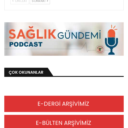
ÖNCEKI
SONRAKI
ÇOK OKUNANLAR
E-DERGİ ARŞİVİMİZ
E-BÜLTEN ARŞİVİMİZ