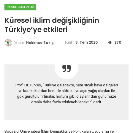
ÇEVRE HABERLERI
Küresel iklim değişikliğinin
Türkiye’ye etkileri
Tarih:
3, Tem 2020
230
Yazar:
Hekimce Bakış
Prof. Dr. Türkeş, “Türkiye gelecekte, hem sıcak hava dalgaları
ve kuraklıklardan hem de şiddetli ve aşırı yağış olayları ile
gök gürültülü fırtınalar, hortum gibi olaylarından günümüze
oranla daha fazla etkilenebilecektir” dedi.
Boğaziçi Üniversitesi İklim Değişikliği ve Politikaları Uygulama ve