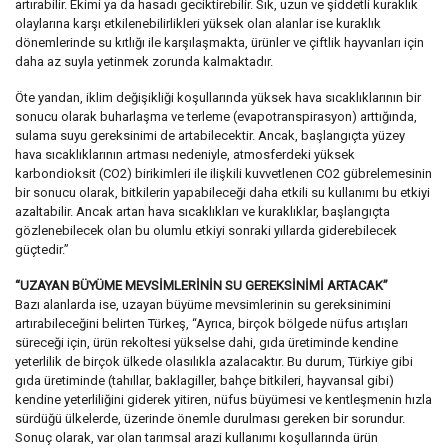
artırabilir. Ekimi ya da hasadı geciktirebilir. Sık, uzun ve şiddetli kuraklık
olaylarına karşı etkilenebilirlikleri yüksek olan alanlar ise kuraklık
dönemlerinde su kıtlığı ile karşılaşmakta, ürünler ve çiftlik hayvanları için
daha az suyla yetinmek zorunda kalmaktadır.
Öte yandan, iklim değişikliği koşullarında yüksek hava sıcaklıklarının bir
sonucu olarak buharlaşma ve terleme (evapotranspirasyon) arttığında,
sulama suyu gereksinimi de artabilecektir. Ancak, başlangıçta yüzey
hava sıcaklıklarının artması nedeniyle, atmosferdeki yüksek
karbondioksit (CO2) birikimleri ile ilişkili kuvvetlenen CO2 gübrelemesinin
bir sonucu olarak, bitkilerin yapabileceği daha etkili su kullanımı bu etkiyi
azaltabilir. Ancak artan hava sıcaklıkları ve kuraklıklar, başlangıçta
gözlenebilecek olan bu olumlu etkiyi sonraki yıllarda giderebilecek
güçtedir.”
“UZAYAN BÜYÜME MEVSİMLERİNİN SU GEREKSİNİMİ ARTACAK”
Bazı alanlarda ise, uzayan büyüme mevsimlerinin su gereksinimini
artırabileceğini belirten Türkeş, “Ayrıca, birçok bölgede nüfus artışları
süreceği için, ürün rekoltesi yükselse dahi, gıda üretiminde kendine
yeterlilik de birçok ülkede olasılıkla azalacaktır. Bu durum, Türkiye gibi
gıda üretiminde (tahıllar, baklagiller, bahçe bitkileri, hayvansal gibi)
kendine yeterliliğini giderek yitiren, nüfus büyümesi ve kentleşmenin hızla
sürdüğü ülkelerde, üzerinde önemle durulması gereken bir sorundur.
Sonuç olarak, var olan tarımsal arazi kullanımı koşullarında ürün