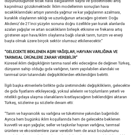
düşünüldüğünde sıcak hava dalgalarının sayısı ve şiddetindeki artış
kaçınılmaz gözükmektedir. İklim modellerinin sonuçları hava
sıcaklıklarındaki artışın yanında yağmur ve kar yağışlarının azalması,
kuraklık olaylarının sıklığı ve uzunluğunun artacağını gösterir. Doğu
Akdeniz’de 21’inci yüzyılın sonuna doğru özellikle yarı kurak alanlarda
azalan yağışlar ve artan sıcaklıkların birleşik etkisine ve frekansı artış
gösteren aşırı hava/iklim olaylarına bağlı olarak tarım, turizm ve enerji
başta olmak üzere birçok sektör olumsuz etkilenecektir.”
“GELECEKTE BEKLENEN AŞIRI YAĞIŞLAR, HAYVAN VARLIĞINA VE
TARIMSAL ÜRÜNLERE ZARAR VEREBİLİR”
Küresel iklim değişikliğinin tarıma nasıl etki edeceğine de değinen Türkeş,
dünyanın sahip olduğu gıda varlığının, tarım yapılabilen alandaki ve
tarımsal ürün tutarındaki değişikliklerden etkilendiğini belirtti.
İlgili başka etmenlerle birlikte gıda üretimindeki değişikliklerin, gelecekte
de gıda fiyatlarını etkileyeceği, yoksul ailelerin ve toplumların yeterli ve
nitelikli gıdaya ulaşma olanaklarını kısıtlayacağının beklendiğini aktaran
Türkeş, sözlerine şu sözlerle devam etti:
“Tarım ve hayvancılık su varlığına ve tüketimine yakından bağımlıdır.
Ayrıca hem bugünkü iklim koşullarında hem de gelecekte beklenen
kuvvetli ve aşırı yağışlar, seller ve taşkınlar hayvan varlığına, tarımsal
ürünlere ve ekosistemlere zarar verebilir hem de arazi bozulumunu