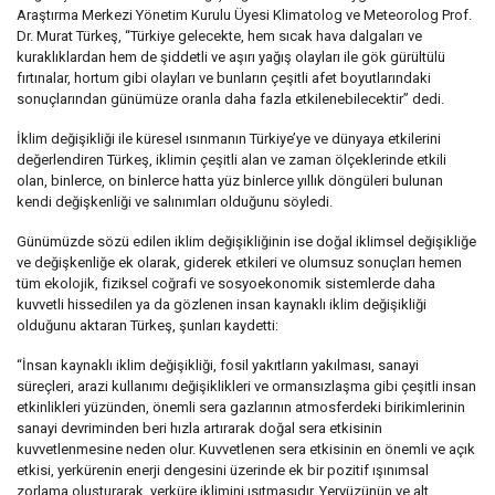
Araştırma Merkezi Yönetim Kurulu Üyesi Klimatolog ve Meteorolog Prof.
Dr. Murat Türkeş, “Türkiye gelecekte, hem sıcak hava dalgaları ve
kuraklıklardan hem de şiddetli ve aşırı yağış olayları ile gök gürültülü
fırtınalar, hortum gibi olayları ve bunların çeşitli afet boyutlarındaki
sonuçlarından günümüze oranla daha fazla etkilenebilecektir” dedi.
İklim değişikliği ile küresel ısınmanın Türkiye’ye ve dünyaya etkilerini
değerlendiren Türkeş, iklimin çeşitli alan ve zaman ölçeklerinde etkili
olan, binlerce, on binlerce hatta yüz binlerce yıllık döngüleri bulunan
kendi değişkenliği ve salınımları olduğunu söyledi.
Günümüzde sözü edilen iklim değişikliğinin ise doğal iklimsel değişikliğe
ve değişkenliğe ek olarak, giderek etkileri ve olumsuz sonuçları hemen
tüm ekolojik, fiziksel coğrafi ve sosyoekonomik sistemlerde daha
kuvvetli hissedilen ya da gözlenen insan kaynaklı iklim değişikliği
olduğunu aktaran Türkeş, şunları kaydetti:
“İnsan kaynaklı iklim değişikliği, fosil yakıtların yakılması, sanayi
süreçleri, arazi kullanımı değişiklikleri ve ormansızlaşma gibi çeşitli insan
etkinlikleri yüzünden, önemli sera gazlarının atmosferdeki birikimlerinin
sanayi devriminden beri hızla artırarak doğal sera etkisinin
kuvvetlenmesine neden olur. Kuvvetlenen sera etkisinin en önemli ve açık
etkisi, yerkürenin enerji dengesini üzerinde ek bir pozitif ışınımsal
zorlama oluşturarak, yerküre iklimini ısıtmasıdır. Yeryüzünün ve alt