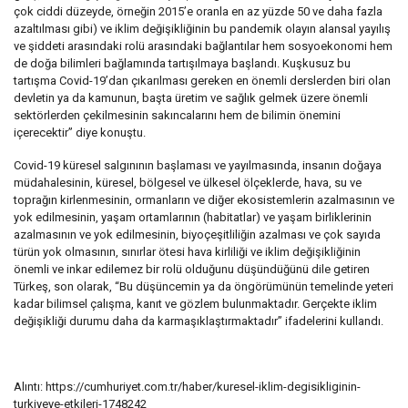
çok ciddi düzeyde, örneğin 2015’e oranla en az yüzde 50 ve daha fazla
azaltılması gibi) ve iklim değişikliğinin bu pandemik olayın alansal yayılış
ve şiddeti arasındaki rolü arasındaki bağlantılar hem sosyoekonomi hem
de doğa bilimleri bağlamında tartışılmaya başlandı. Kuşkusuz bu
tartışma Covid-19’dan çıkarılması gereken en önemli derslerden biri olan
devletin ya da kamunun, başta üretim ve sağlık gelmek üzere önemli
sektörlerden çekilmesinin sakıncalarını hem de bilimin önemini
içerecektir” diye konuştu.
Covid-19 küresel salgınının başlaması ve yayılmasında, insanın doğaya
müdahalesinin, küresel, bölgesel ve ülkesel ölçeklerde, hava, su ve
toprağın kirlenmesinin, ormanların ve diğer ekosistemlerin azalmasının ve
yok edilmesinin, yaşam ortamlarının (habitatlar) ve yaşam birliklerinin
azalmasının ve yok edilmesinin, biyoçeşitliliğin azalması ve çok sayıda
türün yok olmasının, sınırlar ötesi hava kirliliği ve iklim değişikliğinin
önemli ve inkar edilemez bir rolü olduğunu düşündüğünü dile getiren
Türkeş, son olarak, “Bu düşüncemin ya da öngörümünün temelinde yeteri
kadar bilimsel çalışma, kanıt ve gözlem bulunmaktadır. Gerçekte iklim
değişikliği durumu daha da karmaşıklaştırmaktadır” ifadelerini kullandı.
Alıntı: https://cumhuriyet.com.tr/haber/kuresel-iklim-degisikliginin-
turkiyeye-etkileri-1748242