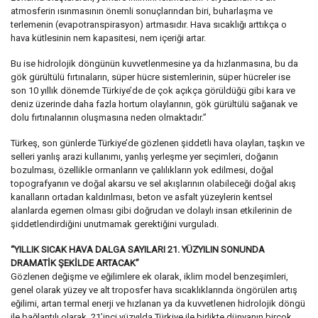
atmosferin ısınmasının önemli sonuçlarından biri, buharlaşma ve
terlemenin (evapotranspirasyon) artmasıdır. Hava sıcaklığı arttıkça o
hava kütlesinin nem kapasitesi, nem içeriği artar.
Bu ise hidrolojik döngünün kuvvetlenmesine ya da hızlanmasına, bu da
gök gürültülü fırtınaların, süper hücre sistemlerinin, süper hücreler ise
son 10 yıllık dönemde Türkiye’de de çok açıkça görüldüğü gibi kara ve
deniz üzerinde daha fazla hortum olaylarının, gök gürültülü sağanak ve
dolu fırtınalarının oluşmasına neden olmaktadır.”
Türkeş, son günlerde Türkiye’de gözlenen şiddetli hava olayları, taşkın ve
selleri yanlış arazi kullanımı, yanlış yerleşme yer seçimleri, doğanın
bozulması, özellikle ormanların ve çalılıkların yok edilmesi, doğal
topografyanın ve doğal akarsu ve sel akışlarının olabileceği doğal akış
kanalların ortadan kaldırılması, beton ve asfalt yüzeylerin kentsel
alanlarda egemen olması gibi doğrudan ve dolaylı insan etkilerinin de
şiddetlendirdiğini unutmamak gerektiğini vurguladı.
“YILLIK SICAK HAVA DALGA SAYILARI 21. YÜZYILIN SONUNDA
DRAMATİK ŞEKİLDE ARTACAK”
Gözlenen değişme ve eğilimlere ek olarak, iklim model benzeşimleri,
genel olarak yüzey ve alt troposfer hava sıcaklıklarında öngörülen artış
eğilimi, artan termal enerji ve hızlanan ya da kuvvetlenen hidrolojik döngü
ile bağlantılı olarak, 21’inci yüzyılda Türkiye ile birlikte dünyanın birçok