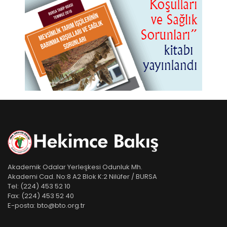
Akademik Odalar Yerleşkesi Odunluk Mh.
Akademi Cad. No:8 A2 Blok K:2 Nilüfer / BURSA
Tel:
(224) 453 52 10
Fax:
(224) 453 52 40
E-posta:
bto@bto.org.tr