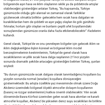
bölgesinde aşırı hava ve iklim olaylarının sıklık ya da şiddetinde artışlar
olabileceğini gösterdiğini anlatan Türkeş, “Bu kapsamda, Türkiye
günümüzde olduğu gibi alansal ve zamansal olarak farklıklar
gözlenecek olmakla birlikte- gelecekte hem sıcak hava dalgaları ve
kuraklıklardan hem de şiddetli ve aşırı yağış olayları ile gök gürültülü
fırtınalar, hortum gibi olayları ve bunların çeşitli afet boyutlarındaki
sonuçlarından günümüze oranla daha fazla etkilenebilecektir” ifadelerini
kullandı.
Genel olarak, Türkiye’de ve onu çevreleyen bölgeler için gelecek iklim ve
iklim değişkenliğine ilişkin küresel ve bölgesel iklim model
benzeştirmelerinin kestirimlerinin, Türkiye’de genel olarak hava
sıcaklıklarının ve yıllık sıcak hava dalga sayılarının 21’inci yüzyılın
sonunda dramatik şekilde artacağını gösterdiğini belirten Türkeş, şunları
söyledi:
“Bu durum günümüzde sıcak dalgası olarak tanımladığımız koşulların bu
yüzyılın sonunda normal (sıradan) koşullara dönüşeceğini
göstermektedir. Bu artışta özellikle yaz mevsiminde olmak üzere Doğu
Akdeniz üzerindeki bölgesel ölçekli atmosfer dolaşım koşullarının
(basınç ve rüzgar sistemlerinin) katkısı önemli olabilecektir. Yılın sıcak
döneminde Basra Körfezi üzerinden gelen sıcak hava akımları ve kararlı
atmosfer koşulları, Akdeniz’de yükselen deniz suyu sıcaklıkları ile birlikte