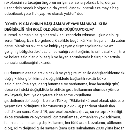
rekoltesinin artacağını öngören en iyimser senaryolarda bile, dünya
üzerindeki birçok bölgede gıda yeterliliğindeki önemli azalmayla baş
edebilecek yeterli alt yapı ve olanak yoktur” dedi.
“COVİD-19 SALGINININ BAŞLAMASI VE YAYILMASINDA İKLİM
DEĞİŞİKLİĞİNİN ROLÜ OLDUĞUNU DÜŞÜNÜYORUM”
Küresel ısınmanın salgın hastalıklar üzerindeki etkisine ilişkin de bilgi
veren Türkeş, bazı bölgelerde, özellikle bugünkü iklim koşullarında zaten
genel olarak su sıkıntısı ve kıtlığı yaşayan gelişme yolundaki ve az
gelişmiş bölgelerdeki azalan su varlığı ve niteliğinin, ishal hastalıkları, tifo
ve kolera salgınları gibi sağlık ve hijyen sorunlarında belirgin bir artışla
sonuçlanabileceğini aktardı.
Bu durumun esas olarak sıcaklık ve yağış rejimleri ile değişkenliklerindeki
değişiklikler gibi iklimsel değişikliklerle bağlantılı vektör kökenli
salgınların (malarya, dang humması ve sarıhumma, lime hastalığı gibi)
desenlerindeki değişikliklerle birlikte gıda kullanımını olumsuz yönde
etkileyerek, kötü ya da yetersiz beslenme koşullarını
şiddetlendirebileceğini belirten Türkeş, “Etkilerini küresel olarak şiddetle
yaşamakta olduğumuz koronavirüs (Covid-19) pandemi olarak ilan
edildikten sonra Covid-19, çevresel bozulma (hava, su ve toprak kirliliği,
ekosistemlerin ve biyoçeşitliliğin zayıflaması, ormanların yok edilmesi,
tarım alanlarının amaç dışı kullanımı, her türlü arazi bozulumu, çölleşme
gibi), iklim değişikliği ile savaşın (sera gazı salımlarının 2030 yılına kadar