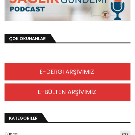
ÇOK OKUNANLAR
E-DERGİ ARŞİVİMİZ
E-BÜLTEN ARŞİVİMİZ
KATEGORİLER
Güncel
823