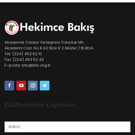
Akademik Odalar Yerleşkesi Odunluk Mh.
Akademi Cad. No:8 A2 Blok K:2 Nilüfer / BURSA
Tel:
(224) 453 52 10
Fax:
(224) 453 52 40
E-posta:
bto@bto.org.tr
Ebültenimize Kaydolun