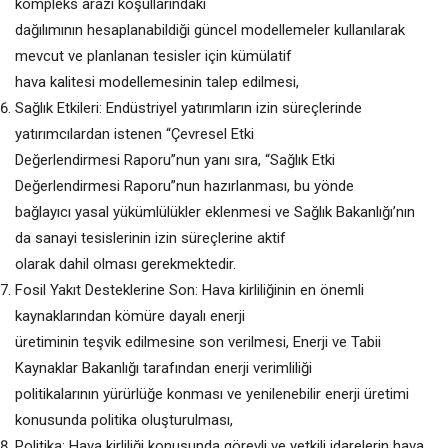
kompleks arazi koşullarındaki
dağılımının hesaplanabildiği güncel modellemeler kullanılarak
mevcut ve planlanan tesisler için kümülatif
hava kalitesi modellemesinin talep edilmesi,
Sağlık Etkileri: Endüstriyel yatırımların izin süreçlerinde
yatırımcılardan istenen “Çevresel Etki
Değerlendirmesi Raporu”nun yanı sıra, “Sağlık Etki
Değerlendirmesi Raporu”nun hazırlanması, bu yönde
bağlayıcı yasal yükümlülükler eklenmesi ve Sağlık Bakanlığı’nın
da sanayi tesislerinin izin süreçlerine aktif
olarak dahil olması gerekmektedir.
Fosil Yakıt Desteklerine Son: Hava kirliliğinin en önemli
kaynaklarından kömüre dayalı enerji
üretiminin teşvik edilmesine son verilmesi, Enerji ve Tabii
Kaynaklar Bakanlığı tarafından enerji verimliliği
politikalarının yürürlüğe konması ve yenilenebilir enerji üretimi
konusunda politika oluşturulması,
Politika: Hava kirliliği konusunda görevli ve yetkili idarelerin hava