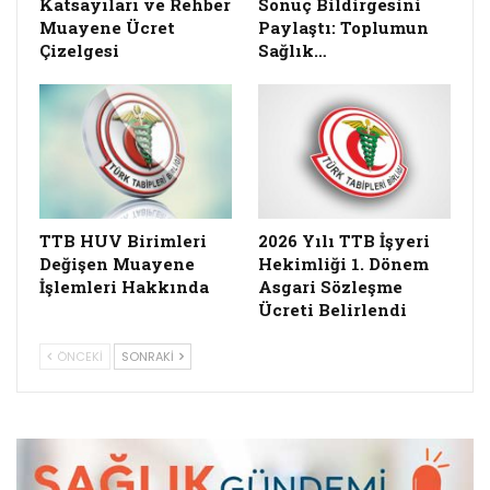
Katsayıları ve Rehber
Sonuç Bildirgesini
Muayene Ücret
Paylaştı: Toplumun
Çizelgesi
Sağlık…
TTB HUV Birimleri
2026 Yılı TTB İşyeri
Değişen Muayene
Hekimliği 1. Dönem
İşlemleri Hakkında
Asgari Sözleşme
Ücreti Belirlendi
ÖNCEKI
SONRAKI