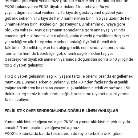
referans gösterilen verilerimize göre ülkemizde her 7 kadından birinde
PKOS bulunuyor ve PKOS diyabet riskini 4 kat artırıyor. Bu yıl
yayınladığımız ulusal verilerimiz Türkiye’de gestasyonel diyabet yani
gebelik şekerinin Türkiye’de her 7 hamilelikten birini, 35 yaş üzerinde her
3 hamilelikten birini etkilediğini gösteriyor. Bu rakamlar dünyaya göre
oldukça yüksek. Aynı çalışmanın sonuçlarına göre anne yaşı yanında
annenin gebelik öncesi vücut ağırlığı, daha önceki gebeliklerinde şeker
yüksekliği ve aile bireylerinde şeker hastalığı öyküsü önemli risk
faktörleri. Gebelikte şeker hastalığı gebelik esnasında ve sonrasında
hem anne hem de bebek için çok önemli sağlık riskleri taşıyor.
Gestasyonel diyabetli annelerin yarısında doğumdan sonra 5-10 yıl içinde
tip 2 diyabet gelişiyor.
Tip 2 diyabet gelişimini sağlıklı yaşam tarzı ile önemli oranda engellemek
mümkün. Dünyada erken ölümlerin yüzde 70’inden fazlasında ergenlik
çağından itibaren kazanılan yaşam alışkanlıklarının etkili ve haftada 150
dakikalık egzersiz beraberinde sağlıklı beslenme diyabet riskini yarıdan
fazla azaltıyor.
POLİKİSTİK OVER SENDROMUNDA DOĞRU BİLİNEN YANLIŞLAR
Yumurtalık kistleri ağrıya yol açar: PKOS’ta yumurtalık kistleri çok sayıda
ancak 2-9 mm çaplıdır ve ağrıya yol açmaz.
PKOS’lu kadınlarda kanda testosteron düzeyleri erkeklerdeki gibidir.