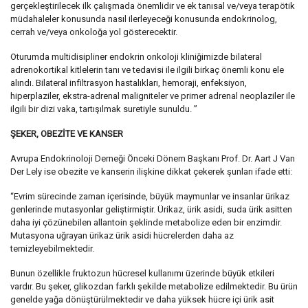
gerçekleştirilecek ilk çalışmada önemlidir ve ek tanısal ve/veya terapötik
müdahaleler konusunda nasıl ilerleyeceği konusunda endokrinolog,
cerrah ve/veya onkoloğa yol gösterecektir.
Oturumda multidisipliner endokrin onkoloji kliniğimizde bilateral
adrenokortikal kitlelerin tanı ve tedavisi ile ilgili birkaç önemli konu ele
alındı. Bilateral infiltrasyon hastalıkları, hemoraji, enfeksiyon,
hiperplaziler, ekstra-adrenal maligniteler ve primer adrenal neoplaziler ile
ilgili bir dizi vaka, tartışılmak suretiyle sunuldu. ”
ŞEKER, OBEZİTE VE KANSER
Avrupa Endokrinoloji Derneği Önceki Dönem Başkanı Prof. Dr. Aart J Van
Der Lely ise obezite ve kanserin ilişkine dikkat çekerek şunları ifade etti:
“Evrim sürecinde zaman içerisinde, büyük maymunlar ve insanlar ürikaz
genlerinde mutasyonlar geliştirmiştir. Ürikaz, ürik asidi, suda ürik asitten
daha iyi çözünebilen allantoin şeklinde metabolize eden bir enzimdir.
Mutasyona uğrayan ürikaz ürik asidi hücrelerden daha az
temizleyebilmektedir.
Bunun özellikle fruktozun hücresel kullanımı üzerinde büyük etkileri
vardır. Bu şeker, glikozdan farklı şekilde metabolize edilmektedir. Bu ürün
genelde yağa dönüştürülmektedir ve daha yüksek hücre içi ürik asit