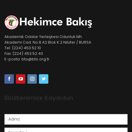
Akademik Odalar Yerleşkesi Odunluk Mh.
Akademi Cad. No:8 A2 Blok K:2 Nilüfer / BURSA
Tel:
(224) 453 52 10
Fax:
(224) 453 52 40
E-posta:
bto@bto.org.tr
Ebültenimize Kaydolun