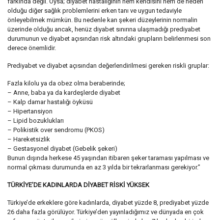
farkında değil. Oysa; diyabet hastalığının hem kendisini hem de neden
olduğu diğer sağlık problemlerini erken tanı ve uygun tedaviyle
önleyebilmek mümkün. Bu nedenle kan şekeri düzeylerinin normalin
üzerinde olduğu ancak, henüz diyabet sınırına ulaşmadığı prediyabet
durumunun ve diyabet açısından risk altındaki grupların belirlenmesi son
derece önemlidir.
Prediyabet ve diyabet açısından değerlendirilmesi gereken riskli gruplar:
Fazla kilolu ya da obez olma beraberinde;
– Anne, baba ya da kardeşlerde diyabet
– Kalp damar hastalığı öyküsü
– Hipertansiyon
– Lipid bozuklukları
– Polikistik over sendromu (PKOS)
– Hareketsizlik
– Gestasyonel diyabet (Gebelik şekeri)
Bunun dışında herkese 45 yaşından itibaren şeker taraması yapılması ve
normal çıkması durumunda en az 3 yılda bir tekrarlanması gerekiyor.”
TÜRKİYE’DE KADINLARDA DİYABET RİSKİ YÜKSEK
Türkiye’de erkeklere göre kadınlarda, diyabet yüzde 8, prediyabet yüzde
26 daha fazla görülüyor. Türkiye’den yayınladığımız ve dünyada en çok