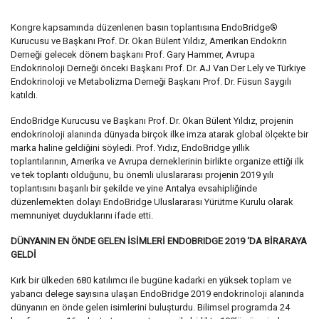
Kongre kapsamında düzenlenen basın toplantısına EndoBridge®
Kurucusu ve Başkanı Prof. Dr. Okan Bülent Yıldız, Amerikan Endokrin
Derneği gelecek dönem başkanı Prof. Gary Hammer, Avrupa
Endokrinoloji Derneği önceki Başkanı Prof. Dr. AJ Van Der Lely ve Türkiye
Endokrinoloji ve Metabolizma Derneği Başkanı Prof. Dr. Füsun Saygılı
katıldı.
EndoBridge Kurucusu ve Başkanı Prof. Dr. Okan Bülent Yıldız, projenin
endokrinoloji alanında dünyada birçok ilke imza atarak global ölçekte bir
marka haline geldiğini söyledi. Prof. Yıdız, EndoBridge yıllık
toplantılarının, Amerika ve Avrupa derneklerinin birlikte organize ettiği ilk
ve tek toplantı olduğunu, bu önemli uluslararası projenin 2019 yılı
toplantısını başarılı bir şekilde ve yine Antalya evsahipliğinde
düzenlemekten dolayı EndoBridge Uluslararası Yürütme Kurulu olarak
memnuniyet duyduklarını ifade etti.
DÜNYANIN EN ÖNDE GELEN İSİMLERİ ENDOBRIDGE 2019 ‘DA BİRARAYA
GELDİ
Kırk bir ülkeden 680 katılımcı ile bugüne kadarki en yüksek toplam ve
yabancı delege sayısına ulaşan EndoBridge 2019 endokrinoloji alanında
dünyanın en önde gelen isimlerini buluşturdu. Bilimsel programda 24