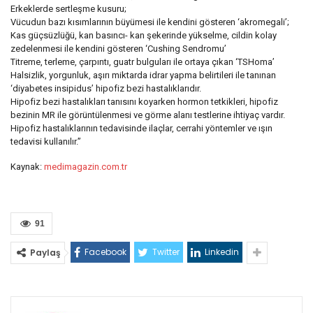
Erkeklerde sertleşme kusuru;
Vücudun bazı kısımlarının büyümesi ile kendini gösteren ‘akromegali’;
Kas güçsüzlüğü, kan basıncı- kan şekerinde yükselme, cildin kolay
zedelenmesi ile kendini gösteren ‘Cushing Sendromu’
Titreme, terleme, çarpıntı, guatr bulguları ile ortaya çıkan ‘TSHoma’
Halsizlik, yorgunluk, aşırı miktarda idrar yapma belirtileri ile tanınan
‘diyabetes insipidus’ hipofiz bezi hastalıklarıdır.
Hipofiz bezi hastalıkları tanısını koyarken hormon tetkikleri, hipofiz
bezinin MR ile görüntülenmesi ve görme alanı testlerine ihtiyaç vardır.
Hipofiz hastalıklarının tedavisinde ilaçlar, cerrahi yöntemler ve ışın
tedavisi kullanılır.”
Kaynak:
medimagazin.com.tr
91
Facebook
Twitter
Linkedin
Paylaş