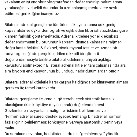
vakaların en iyi endokrinolog tarafından değerlendirilip bakımlarının
yapılacağına ve belirli durumlarda uzmanlaşmış merkezlere sevk
edilmesi gerektiğine inanıyoruz.
Bilateral adrenal genişleme tümörlerin ilk ayırıcı tanısı çok geniş
kapsamlıdır ve öykü, demografi ve eşlik eden tıbbi rahatsızlıklara göre
kısmen farklılık göstermektedir. Adrenal kitlelere yönelik eksiksiz
değerlendirmenin bu oturumun kapsamı dışında kalmasına rağmen,
doğru hasta öyküsü & fiziksel, biyokimyasal testler ve uzman bir
radyolog eşliğinde gerçekleştirilen dikkatli bir görüntü
değerlendirmesiyle birlikte bilateral kitlelerin mahiyeti açıklığa
kavuşturulabilmektedir. Bilateral adrenal kitleler, tanı çalışmasında ara
sıra biyopsi endikasyonunun bulunduğu nadir durumlardan biridir.
Bilateral adrenal kitlelerle karşı karşıya kaldığında bir klinisyenin alması
gereken üç temel karar vardır:
Bilateral genişleme ile kendini gösterebilecek sistemik hastalık
olasılığının (klinik öyküye dayalı olarak) değerlendirilmesi
Gözlemlenen lezyonların malignite riskinin belirlenmesi ve
“Primer” adrenal süreci destekleyecek herhangi bir adrenal hormon
fazlalığının belirlenmesi: fonksiyonel ve/veya anatomik / benin veya
malin.
Bu soruların cevapları, her bilateral adrenal “genişlemeye” yönelik