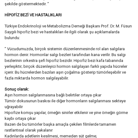
şekilde göstermektedir. ”
HİPOFİZ BEZİ VE HASTALIKLARI
Türkiye Endokrinoloji ve Metabolizma Derneği Başkanı Prof. Dr. M. Füsun
Saygılı hipofiz bezi ve hastalıkları ile ilgili olarak şu açıklamalarda
bulundu:
” Vücudumuzda, birçok sistemin düzenlenmesinde rol alan salgılara
hormon denir. Hormonlar salgı bezleri tarafından kana verilir. Bu salgı
bezlerinin orkestra şefi hipofiz bezidir. Hipofiz bezi kafa tabanında
yerleşiktir; birçok düzenleyici hormon salgılayan farklı yapıda hücreler
içerir. Bu hücrelerden bazıları aşırı çoğalma gösterip tümörleşebilir ve
fazla miktarda hormon salgılayabilir.
Sonuç olarak:
Aşırı hormon salgılanmasına bağlı belirtiler ortaya çıkar
Tümör dokusunun baskısı ile diğer hormonların salgılanması sekteye
uğrayabilir
Hipofize komşu yapılar, örneğin sinirler etkilenir ve yine örneğin görme
kaybı ortaya çıkar
Bazen de bu tümörler başka amaçla çekilen filmlerde tamamen
rastlantısal olarak yakalanır
Kadınlarda adetlerin kesilmesi, memeden süt gelme;