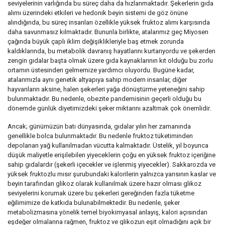
seviyelerinin varlığında bu süreç daha da hızlanmaktadır. Şekerlerin gıda
alımı üzerindeki etkileri ve hedonik beyin sistemi de göz önüne
alındığında, bu süreç insanları özellikle yüksek fruktoz alımı karşısında
daha savunmasız kılmaktadır. Bununla birlikte, atalarımız geç Miyosen
çağında büyük çaplı iklim değişiklikleriyle baş etmek zorunda
kaldıklarında, bu metabolik davranış hayatlarını kurtarıyordu ve şekerden
zengin gıdalar başta olmak üzere gıda kaynaklarının kıt olduğu bu zorlu
ortamın üstesinden gelmemize yardımcı oluyordu. Bugüne kadar,
atalarımızla aynı genetik altyapıya sahip modern insanlar, diğer
hayvanların aksine, halen şekerleri yağa dönüştürme yeteneğini sahip
bulunmaktadır. Bu nedenle, obezite pandemisinin geçerli olduğu bu
dönemde günlük diyetimizdeki şeker miktarını azaltmak çok önemlidir.
Ancak; günümüzün batı dünyasında­, gıdalar yılın her zamanında
genellikle bolca bulunmaktadır. Bu nedenle fruktoz tüketiminden
depolanan yağ kullanılmadan vücutta kalmaktadır. Üstelik, yıl boyunca
düşük maliyetle erişilebilen yiyeceklerin çoğu en yüksek fruktoz içeriğine
sahip gıdalardır (şekerli içecekler ve işlenmiş yiyecekler). Sakkarozda ve
yüksek fruktozlu mısır şurubundaki kalorilerin yalnızca yarısının kaslar ve
beyin tarafından glikoz olarak kullanılmak üzere hazır olması glikoz
seviyelerini korumak üzere bu şekerleri gereğinden fazla tüketme
eğilimimize de katkıda bulunabilmektedir. Bu nedenle, şeker
metabolizmasına yönelik temel biyokimyasal anlayış, kalori açısından
eşdeğer olmalarına rağmen, fruktoz ve glikozun eşit olmadığını açık bir