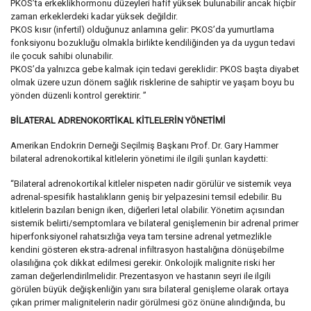
PKOS’ta erkeklikhormonu düzeyleri hafif yüksek bulunabilir ancak hiçbir
zaman erkeklerdeki kadar yüksek değildir.
PKOS kısır (infertil) olduğunuz anlamına gelir: PKOS’da yumurtlama
fonksiyonu bozukluğu olmakla birlikte kendiliğinden ya da uygun tedavi
ile çocuk sahibi olunabilir.
PKOS’da yalnızca gebe kalmak için tedavi gereklidir: PKOS başta diyabet
olmak üzere uzun dönem sağlık risklerine de sahiptir ve yaşam boyu bu
yönden düzenli kontrol gerektirir. ”
BİLATERAL ADRENOKORTİKAL KİTLELERİN YÖNETİMİ
Amerikan Endokrin Derneği Seçilmiş Başkanı Prof. Dr. Gary Hammer
bilateral adrenokortikal kitlelerin yönetimi ile ilgili şunları kaydetti:
“Bilateral adrenokortikal kitleler nispeten nadir görülür ve sistemik veya
adrenal-spesifik hastalıkların geniş bir yelpazesini temsil edebilir. Bu
kitlelerin bazıları benign iken, diğerleri letal olabilir. Yönetim açısından
sistemik belirti/semptomlara ve bilateral genişlemenin bir adrenal primer
hiperfonksiyonel rahatsızlığa veya tam tersine adrenal yetmezlikle
kendini gösteren ekstra-adrenal infiltrasyon hastalığına dönüşebilme
olasılığına çok dikkat edilmesi gerekir. Onkolojik malignite riski her
zaman değerlendirilmelidir. Prezentasyon ve hastanın seyri ile ilgili
görülen büyük değişkenliğin yanı sıra bilateral genişleme olarak ortaya
çıkan primer malignitelerin nadir görülmesi göz önüne alındığında, bu