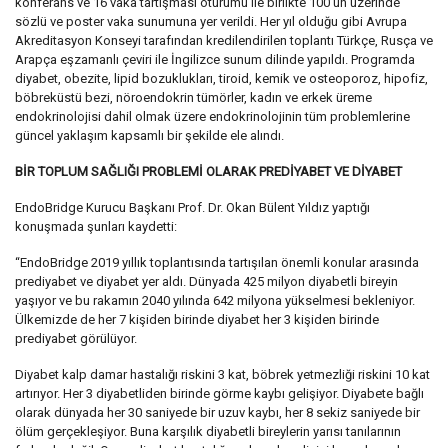
konferans ve 16 vaka tartışması oturumu ile birlikte 100’ün üzerinde
sözlü ve poster vaka sunumuna yer verildi. Her yıl olduğu gibi Avrupa
Akreditasyon Konseyi tarafından kredilendirilen toplantı Türkçe, Rusça ve
Arapça eşzamanlı çeviri ile İngilizce sunum dilinde yapıldı. Programda
diyabet, obezite, lipid bozuklukları, tiroid, kemik ve osteoporoz, hipofiz,
böbreküstü bezi, nöroendokrin tümörler, kadın ve erkek üreme
endokrinolojisi dahil olmak üzere endokrinolojinin tüm problemlerine
güncel yaklaşım kapsamlı bir şekilde ele alındı.
BİR TOPLUM SAĞLIĞI PROBLEMİ OLARAK PREDİYABET VE DİYABET
EndoBridge Kurucu Başkanı Prof. Dr. Okan Bülent Yıldız yaptığı
konuşmada şunları kaydetti:
“EndoBridge 2019 yıllık toplantısında tartışılan önemli konular arasında
prediyabet ve diyabet yer aldı. Dünyada 425 milyon diyabetli bireyin
yaşıyor ve bu rakamın 2040 yılında 642 milyona yükselmesi bekleniyor.
Ülkemizde de her 7 kişiden birinde diyabet her 3 kişiden birinde
prediyabet görülüyor.
Diyabet kalp damar hastalığı riskini 3 kat, böbrek yetmezliği riskini 10 kat
artırıyor. Her 3 diyabetliden birinde görme kaybı gelişiyor. Diyabete bağlı
olarak dünyada her 30 saniyede bir uzuv kaybı, her 8 sekiz saniyede bir
ölüm gerçekleşiyor. Buna karşılık diyabetli bireylerin yarısı tanılarının