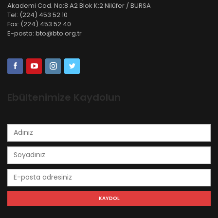
Akademi Cad. No:8 A2 Blok K:2 Nilüfer / BURSA
Tel:
(224) 453 52 10
Fax:
(224) 453 52 40
E-posta:
bto@bto.org.tr
Ebültenimize Kaydolun