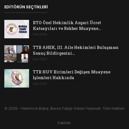
EDİTÖRÜN SEÇTİKLERİ
BTO Özel Hekimlik Asgari Ücret
Katsayıları ve Rehber Muayene…
Oca 2026
TTB AHEK, III. Aile Hekimleri Buluşması
Sonuç Bildirgesini…
Oca 2026
TTB HUV Birimleri Değişen Muayene
İşlemleri Hakkında
Oca 2026
© 2026 - Hekimce Bakış. Bursa Tabip Odası Yayınıdır. Tüm Hakları
Saklıdır.