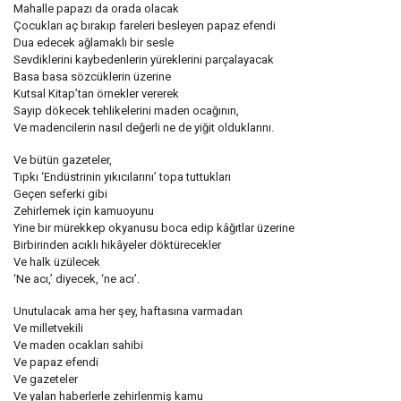
Mahalle papazı da orada olacak
Çocukları aç bırakıp fareleri besleyen papaz efendi
Dua edecek ağlamaklı bir sesle
Sevdiklerini kaybedenlerin yüreklerini parçalayacak
Basa basa sözcüklerin üzerine
Kutsal Kitap’tan örnekler vererek
Sayıp dökecek tehlikelerini maden ocağının,
Ve madencilerin nasıl değerli ne de yiğit olduklarını.
Ve bütün gazeteler,
Tıpkı ‘Endüstrinin yıkıcılarını’ topa tuttukları
Geçen seferki gibi
Zehirlemek için kamuoyunu
Yine bir mürekkep okyanusu boca edip kâğıtlar üzerine
Birbirinden acıklı hikâyeler döktürecekler
Ve halk üzülecek
‘Ne acı,’ diyecek, ‘ne acı’.
Unutulacak ama her şey, haftasına varmadan
Ve milletvekili
Ve maden ocakları sahibi
Ve papaz efendi
Ve gazeteler
Ve yalan haberlerle zehirlenmiş kamu