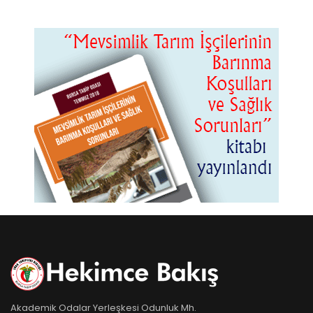
Akademik Odalar Yerleşkesi Odunluk Mh.