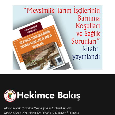
Akademik Odalar Yerleşkesi Odunluk Mh.
Akademi Cad. No:8 A2 Blok K:2 Nilüfer / BURSA