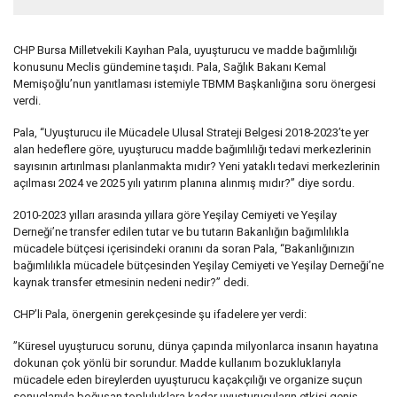
CHP Bursa Milletvekili Kayıhan Pala, uyuşturucu ve madde bağımlılığı
konusunu Meclis gündemine taşıdı. Pala, Sağlık Bakanı Kemal
Memişoğlu’nun yanıtlaması istemiyle TBMM Başkanlığına soru önergesi
verdi.
Pala, “Uyuşturucu ile Mücadele Ulusal Strateji Belgesi 2018-2023’te yer
alan hedeflere göre, uyuşturucu madde bağımlılığı tedavi merkezlerinin
sayısının artırılması planlanmakta mıdır? Yeni yataklı tedavi merkezlerinin
açılması 2024 ve 2025 yılı yatırım planına alınmış mıdır?” diye sordu.
2010-2023 yılları arasında yıllara göre Yeşilay Cemiyeti ve Yeşilay
Derneği’ne transfer edilen tutar ve bu tutarın Bakanlığın bağımlılıkla
mücadele bütçesi içerisindeki oranını da soran Pala, “Bakanlığınızın
bağımlılıkla mücadele bütçesinden Yeşilay Cemiyeti ve Yeşilay Derneği’ne
kaynak transfer etmesinin nedeni nedir?” dedi.
CHP’li Pala, önergenin gerekçesinde şu ifadelere yer verdi:
”Küresel uyuşturucu sorunu, dünya çapında milyonlarca insanın hayatına
dokunan çok yönlü bir sorundur. Madde kullanım bozukluklarıyla
mücadele eden bireylerden uyuşturucu kaçakçılığı ve organize suçun
sonuçlarıyla boğuşan topluluklara kadar uyuşturucuların etkisi geniş