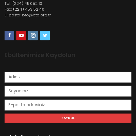
Tel:
(224) 453 52 10
Fax:
(224) 453 52 40
E-posta:
bto@bto.org.tr
Ebültenimize Kaydolun