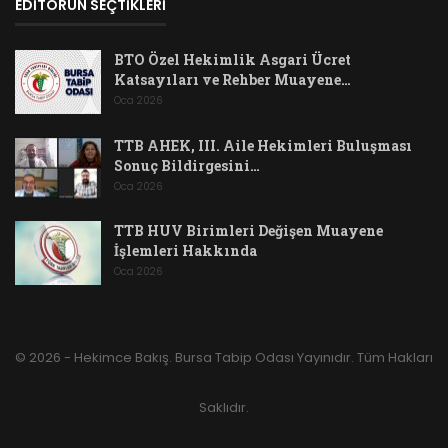
EDİTÖRÜN SEÇTİKLERİ
BTO Özel Hekimlik Asgari Ücret
Katsayıları ve Rehber Muayene…
Oca 2026
TTB AHEK, III. Aile Hekimleri Buluşması
Sonuç Bildirgesini…
Oca 2026
TTB HUV Birimleri Değişen Muayene
İşlemleri Hakkında
Oca 2026
© 2026 - Hekimce Bakış. Bursa Tabip Odası Yayınıdır. Tüm Hakları
Saklıdır.