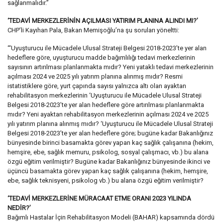
sağlanmalıdır.”
‘TEDAVİ MERKEZLERİNİN AÇILMASI YATIRIM PLANINA ALINDI MI?’
CHP’li Kayıhan Pala, Bakan Memişoğlu’na şu soruları yöneltti:
“‘Uyuşturucu ile Mücadele Ulusal Strateji Belgesi 2018-2023’te yer alan
hedeflere göre, uyuşturucu madde bağımlılığı tedavi merkezlerinin
sayısının artırılması planlanmakta mıdır? Yeni yataklı tedavi merkezlerinin
açılması 2024 ve 2025 yılı yatırım planına alınmış mıdır? Resmi
istatistiklere göre, yurt çapında sayısı yalnızca altı olan ayaktan
rehabilitasyon merkezlerinin ‘Uyuşturucu ile Mücadele Ulusal Strateji
Belgesi 2018-2023’te yer alan hedeflere göre artırılması planlanmakta
mıdır? Yeni ayaktan rehabilitasyon merkezlerinin açılması 2024 ve 2025
yılı yatırım planına alınmış mıdır? ‘Uyuşturucu ile Mücadele Ulusal Strateji
Belgesi 2018-2023’te yer alan hedeflere göre; bugüne kadar Bakanlığınız
bünyesinde birinci basamakta görev yapan kaç sağlık çalışanına (hekim,
hemşire, ebe, sağlık memuru, psikolog, sosyal çalışmacı, vb.) bu alana
özgü eğitim verilmiştir? Bugüne kadar Bakanlığınız bünyesinde ikinci ve
üçüncü basamakta görev yapan kaç sağlık çalışanına (hekim, hemşire,
ebe, sağlık teknisyeni, psikolog vb.) bu alana özgü eğitim verilmiştir?
‘TEDAVİ MERKEZLERİNE MÜRACAAT ETME ORANI 2023 YILINDA
NEDİR?’
Bağımlı Hastalar İçin Rehabilitasyon Modeli (BAHAR) kapsamında dördü