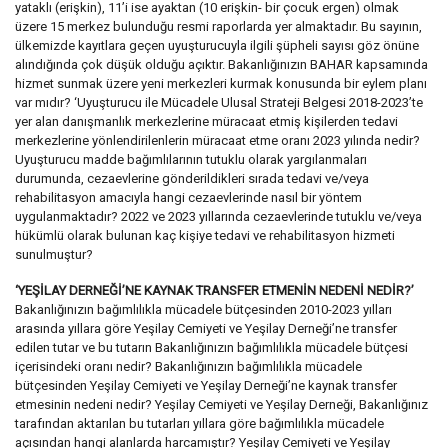
yataklı (erişkin), 11’i ise ayaktan (10 erişkin- bir çocuk ergen) olmak
üzere 15 merkez bulunduğu resmi raporlarda yer almaktadır. Bu sayının,
ülkemizde kayıtlara geçen uyuşturucuyla ilgili şüpheli sayısı göz önüne
alındığında çok düşük olduğu açıktır. Bakanlığınızın BAHAR kapsamında
hizmet sunmak üzere yeni merkezleri kurmak konusunda bir eylem planı
var mıdır? ‘Uyuşturucu ile Mücadele Ulusal Strateji Belgesi 2018-2023’te
yer alan danışmanlık merkezlerine müracaat etmiş kişilerden tedavi
merkezlerine yönlendirilenlerin müracaat etme oranı 2023 yılında nedir?
Uyuşturucu madde bağımlılarının tutuklu olarak yargılanmaları
durumunda, cezaevlerine gönderildikleri sırada tedavi ve/veya
rehabilitasyon amacıyla hangi cezaevlerinde nasıl bir yöntem
uygulanmaktadır? 2022 ve 2023 yıllarında cezaevlerinde tutuklu ve/veya
hükümlü olarak bulunan kaç kişiye tedavi ve rehabilitasyon hizmeti
sunulmuştur?
‘YEŞİLAY DERNEĞİ’NE KAYNAK TRANSFER ETMENİN NEDENİ NEDİR?’
Bakanlığınızın bağımlılıkla mücadele bütçesinden 2010-2023 yılları
arasında yıllara göre Yeşilay Cemiyeti ve Yeşilay Derneği’ne transfer
edilen tutar ve bu tutarın Bakanlığınızın bağımlılıkla mücadele bütçesi
içerisindeki oranı nedir? Bakanlığınızın bağımlılıkla mücadele
bütçesinden Yeşilay Cemiyeti ve Yeşilay Derneği’ne kaynak transfer
etmesinin nedeni nedir? Yeşilay Cemiyeti ve Yeşilay Derneği, Bakanlığınız
tarafından aktarılan bu tutarları yıllara göre bağımlılıkla mücadele
açısından hangi alanlarda harcamıştır? Yeşilay Cemiyeti ve Yeşilay