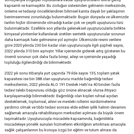
kapsamlı ve karmaşıktır. Bu zorluğun üstesinden gelmenin merkezinde,
önleme ve tedaviyi önceliklendiren bilimsel kanıta dayalı bir yaklaşımın
benimsenmesi zorunluluğu bulunmaktadır. Bugün dünyada ve ülkemizde
tarihin hiçbir döneminde olmadığı kadar çok ve çeşitli uyuşturucu türü
bulunmaktadır. Özellikle son yıllarda geleneksel uyuşturucularla birlikte
kimyasal yöntemler kullanılarak üretilen sentetik uyuşturucular sorunun
daha karmaşık hale gelmesine yol açmıştır. Ülkemizde resmi verilere
göre 2020 yılında 230 bin kadar olan uyuşturucuyla ilgili şüpheli sayısı,
2022 yılında 310 bini aşmıştır. Yıllar içerisinde giderek artış gösteren bu
önemli sorunun çok daha fazla bireyi, aileyi ve içerisinde yaşadığı
topluluğu ilgilendirdiği de bilinmektedir.
2022 yılı sonu itibarıyla yurt çapında 79 ilde sayısı 135, toplam yatak
kapasitesi ise bin 388 olan uyuşturucu madde bağımlılığı tedavi
merkezlerinin, 2022 yılında ALO 191 Destek Hattı’na 40 binden fazla
tedavi talebi başvurusu olduğu göz önüne alınacak olursa ihtiyacı
karşılayamadığı bilinmektedir. Bağımlılığı olan kişileri ruhsal açıdan
desteklemek, toplumsal, ailevi ve mesleki rollerini sürdürmelerine
yardımcı olmak ve tıbbi tedavi sonrası elde edilen iyilik halinin devamını
sağlamak amacıyla rehabilitasyon merkezleri açılması da büyük önem
taşımaktadır. Uyuşturucuyla mücadele kapsamında, bağımlılıkla
mücadeleye yönelik sunulan hizmetlerin etkinliğinin artırılması amacıyla
sağlık çalışanlarının bu konuya özgü bir eğitim ve tutum alması da