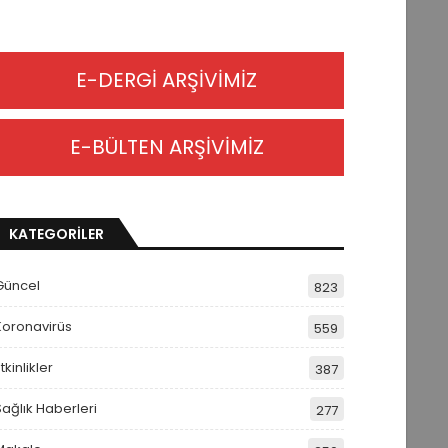
E-DERGİ ARŞİVİMİZ
E-BÜLTEN ARŞİVİMİZ
KATEGORİLER
Güncel
823
Koronavirüs
559
tkinlikler
387
Sağlık Haberleri
277