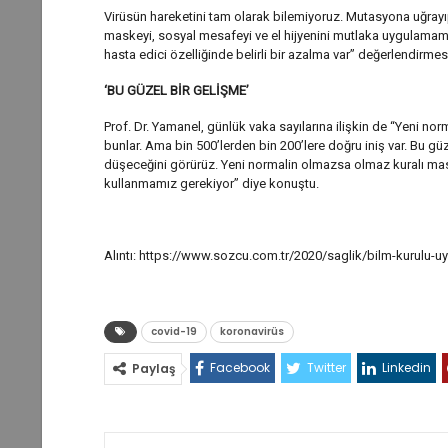
Virüsün hareketini tam olarak bilemiyoruz. Mutasyona uğrayı
maskeyi, sosyal mesafeyi ve el hijyenini mutlaka uygulamamı
hasta edici özelliğinde belirli bir azalma var” değerlendirme
‘BU GÜZEL BİR GELİŞME’
Prof. Dr. Yamanel, günlük vaka sayılarına ilişkin de “Yeni no
bunlar. Ama bin 500’lerden bin 200’lere doğru iniş var. Bu 
düşeceğini görürüz. Yeni normalin olmazsa olmaz kuralı ma
kullanmamız gerekiyor” diye konuştu.
Alıntı: https://www.sozcu.com.tr/2020/saglik/bilm-kurulu-
covid-19
koronavirüs
Facebook
Twitter
Linkedin
Paylaş