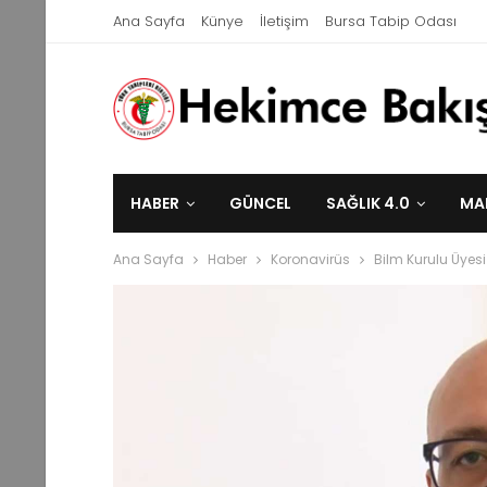
Ana Sayfa
Künye
İletişim
Bursa Tabip Odası
HABER
GÜNCEL
SAĞLIK 4.0
MA
Ana Sayfa
Haber
Koronavirüs
Bilm Kurulu Üyes