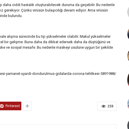
p daha ciddi hastalık oluşturabilecek duruma da geçebilir. Bu nedenle
z gerekiyor. Çünkü virüsün bulaşıcılığı devam ediyor. Ama virüsün
sinde bulundu.
rmale alışma sürecinde bu tip yükselmeler olabilir. Makul yükselmeler
güzel bir gelişme. Buna daha da dikkat edersek daha da düştüğünü ve
ske ve sosyal mesafe. Bu nedenle maskeyi usulüne uygun bir şekilde
uyesi-yamanel-uyardi-dondurulmus-gidalarda-corona-tehlikesi-5891988/
Pinterest
159