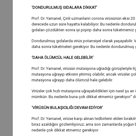
‘DONDURULMUŞ GIDALARA DİKKAT’
Prof. Dr. Yamanel, Çinli uzmanların corona virüsünün eksi 20 d
derecede uzun süre hayatta kalabiliyor. Bu nedenle donduru
gıdaları çözdükten sonra iyi pişirip daha sonra tüketmemiz g
Dondurulmuş gıdalarda virüs potansiyel olarak yaşayabilir. V
daha sonra tüketmeleri gerekiyor. Bu nedenle dondurulmuş gı
‘DAHA ÖLÜMCÜL HALE GELEBİLİR’
Prof. Dr. Yamanel, virüsün mutasyona uğradığı görüşleriyle ilg
mutasyona uğrayıp etkisini yitirmiş olabilir; ancak virüsler 
mutasyona uğrayıp daha ölümcül hale gelebilir.
Virüsler çok hızlı mutasyona uğrayabildikleri için nasıl şu 
mümkün. Bu nedenle buna çok dikkat etmemiz gerekiyor” d
‘VİRÜSÜN BULAŞICILIĞI DEVAM EDİYOR’
Prof. Dr. Yamanel, virüse karşı alınan tedbirlerin elden bırakı
biraz azaldığını gözlemliyoruz; ama son zamanlarda yoğun ba
nedenle çok dikkat etmemiz gerekiyor.