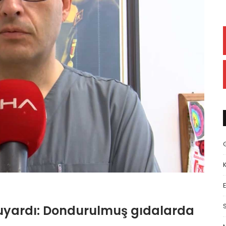
E
 uyardı: Dondurulmuş gıdalarda