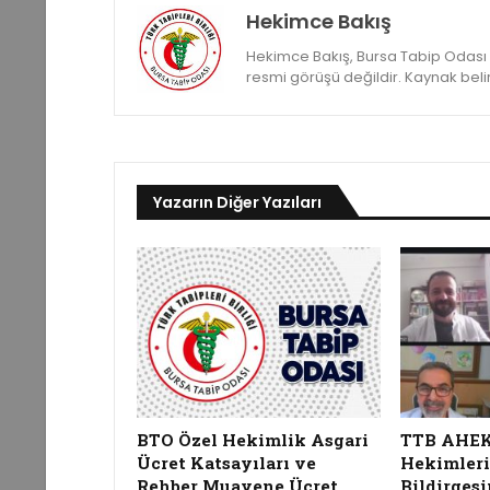
Hekimce Bakış
Hekimce Bakış, Bursa Tabip Odası ya
resmi görüşü değildir. Kaynak belirte
Yazarın Diğer Yazıları
BTO Özel Hekimlik Asgari
TTB AHEK, 
Ücret Katsayıları ve
Hekimleri
Rehber Muayene Ücret
Bildirgesi