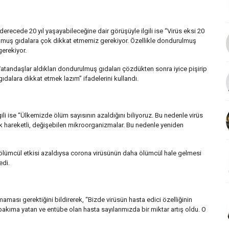
erecede 20 yıl yaşayabileceğine dair görüşüyle ilgili ise “Virüs eksi 20
lmuş gıdalara çok dikkat etmemiz gerekiyor. Özellikle dondurulmuş
erekiyor.
atandaşlar aldıkları dondurulmuş gıdaları çözdükten sonra iyice pişirip
dalara dikkat etmek lazım” ifadelerini kullandı.
ili ise “Ülkemizde ölüm sayısının azaldığını biliyoruz. Bu nedenle virüs
çok hareketli, değişebilen mikroorganizmalar. Bu nedenle yeniden
an ölümcül etkisi azaldıysa corona virüsünün daha ölümcül hale gelmesi
edi.
lmaması gerektiğini bildirerek, “Bizde virüsün hasta edici özelliğinin
kıma yatan ve entübe olan hasta sayılarımızda bir miktar artış oldu. O