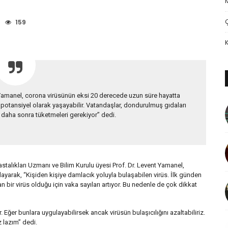
159
t Yamanel, corona virüsünün eksi 20 derecede uzun süre hayatta
 potansiyel olarak yaşayabilir. Vatandaşlar, dondurulmuş gıdaları
 daha sonra tüketmeleri gerekiyor” dedi.
alıkları Uzmanı ve Bilim Kurulu üyesi Prof. Dr. Levent Yamanel,
layarak, “Kişiden kişiye damlacık yoluyla bulaşabilen virüs. İlk günden
n bir virüs olduğu için vaka sayıları artıyor. Bu nedenle de çok dikkat
Eğer bunlara uygulayabilirsek ancak virüsün bulaşıcılığını azaltabiliriz.
 lazım” dedi.