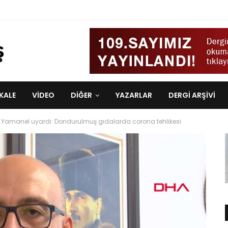
KALE
VIDEO
DİĞER
YAZARLAR
DERGI ARŞIVI
i Yamanel uyardı: Dondurulmuş gıdalarda corona tehlikesi