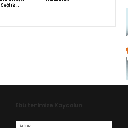
 Sağlık…
Ebültenimize Kaydolun