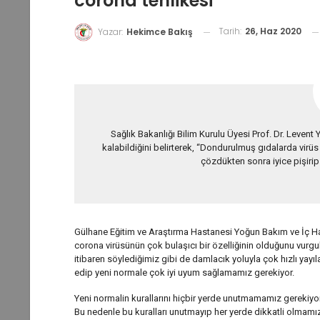
corona tehlikesi
Tarih:
26, Haz 2020
Yazar:
Hekimce Bakış
Sağlık Bakanlığı Bilim Kurulu Üyesi Prof. Dr. Leven
kalabildiğini belirterek, “Dondurulmuş gıdalarda virüs
çözdükten sonra iyice pişirip
Gülhane Eğitim ve Araştırma Hastanesi Yoğun Bakım ve İç Hast
corona virüsünün çok bulaşıcı bir özelliğinin olduğunu vurgu
itibaren söylediğimiz gibi de damlacık yoluyla çok hızlı yayıla
edip yeni normale çok iyi uyum sağlamamız gerekiyor.
Yeni normalin kurallarını hiçbir yerde unutmamamız gerekiyor. 
Bu nedenle bu kuralları unutmayıp her yerde dikkatli olmamız