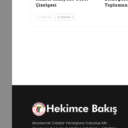
Çizelgesi
Toplumun
ÖNCEKI
SONRAKI
Akademik Odalar Yerleşkesi Odunluk Mh.