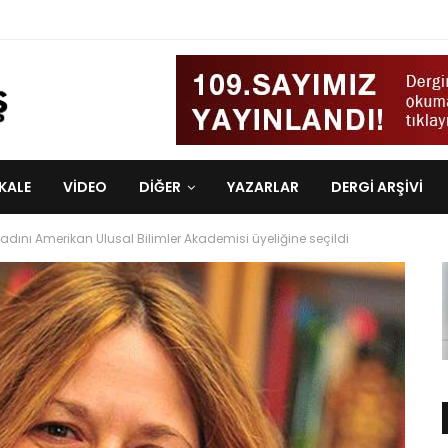
KALE
VIDEO
DİĞER
YAZARLAR
DERGI ARŞIVI
m kadını Amerikan Ulusal Bilimler Akademisi üyeliğine seçildi