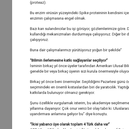
(proteaz).
Bu enzim virüsün yüzeyindeki Spike proteininin kendisini i
enzimin çalışmasına engel olmak.
Bazı kan sulandırıcılar bu işi görüyor, gözlemlerimize göre. 
kullandığı mekanizmaları durdurmaya çalışıyoruz. Diğer bir
çalışıyoruz.
Buna dair çalışmalarımızı yürütüyoruz yoğun bir şekilde”
“Bilimin ilerlemesine katkı sağlayanlar seçiliyor”
İsminin birkaç yıl önce üyeler tarafından Amerikan Ulusal Bil
genelde bir veya birkaç üyenin sizi kurula önermesiyle oluyor
Birkaç yıl önce beni önermişler. Seçildiğimi Pazartesi günü 
seçimindeki en önemli kıstaslardan biri de yaratıcılık. Yaptığ
katkılarda bulunuyor olmanız gerekiyor.
Şunu özellikle vurgulamak isterim, bu akademiye seçilmeme 
yıllarıma dayanıyor. Çok onur verici bir olay tabii ki. Uluslara
uyandırması anlamına geliyor bu” diye konuştu.
“İkisi yabancı üye olarak toplam 4 Türk daha var”