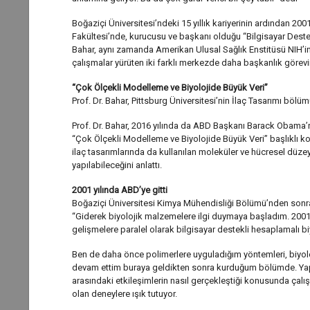
Boğaziçi Üniversitesi’ndeki 15 yıllık kariyerinin ardından 200
Fakültesi’nde, kurucusu ve başkanı olduğu “Bilgisayar Destekl
Bahar, aynı zamanda Amerikan Ulusal Sağlık Enstitüsü NIH’in d
çalışmalar yürüten iki farklı merkezde daha başkanlık görevin
“Çok Ölçekli Modelleme ve Biyolojide Büyük Veri”
Prof. Dr. Bahar, Pittsburg Üniversitesi’nin İlaç Tasarımı böl
Prof. Dr. Bahar, 2016 yılında da ABD Başkanı Barack Obama’n
“Çok Ölçekli Modelleme ve Biyolojide Büyük Veri” başlıklı ko
ilaç tasarımlarında da kullanılan moleküler ve hücresel düzey
yapılabileceğini anlattı.
2001 yılında ABD’ye gitti
Boğaziçi Üniversitesi Kimya Mühendisliği Bölümü’nden sonra m
“Giderek biyolojik malzemelere ilgi duymaya başladım. 2001
gelişmelere paralel olarak bilgisayar destekli hesaplamalı b
Ben de daha önce polimerlere uyguladığım yöntemleri, biyolo
devam ettim buraya geldikten sonra kurduğum bölümde. Yaptığı
arasındaki etkileşimlerin nasıl gerçekleştiği konusunda çal
olan deneylere ışık tutuyor.