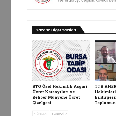
resmi görüşü değildir. Kaynak belirte
Yazarın Diğer Yazıları
BTO Özel Hekimlik Asgari
TTB AHEK, 
Ücret Katsayıları ve
Hekimleri
Rehber Muayene Ücret
Bildirgesi
Çizelgesi
Toplumun
ÖNCEKI
SONRAKI