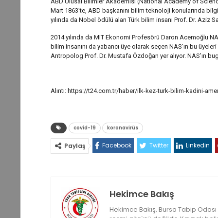
ABD Ulusal Bilimler Akademisi (National Academy of Science
Mart 1863’te, ABD başkanını bilim teknoloji konularında b
yılında da Nobel ödülü alan Türk bilim insanı Prof. Dr. Aziz S
2014 yılında da MIT Ekonomi Profesörü Daron Acemoğlu NAS ü
bilim insanını da yabancı üye olarak seçen NAS’ın bu üyeleri 
Antropolog Prof. Dr. Mustafa Özdoğan yer alıyor. NAS’ın bugü
Alıntı: https://t24.com.tr/haber/ilk-kez-turk-bilim-kadini-am
covid-19
koronavirüs
Facebook
Twitter
Linkedin
Paylaş
Hekimce Bakış
Hekimce Bakış, Bursa Tabip Odası ya