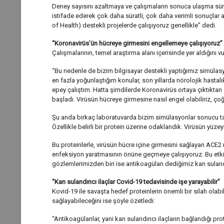
Deney sayısını azaltmaya ve çalışmaların sonuca ulaşma süresi
istifade ederek çok daha süratli, çok daha verimli sonuçlar al
of Health) destekli projelerde çalışıyoruz genellikle” dedi.
“Koronavirüs’ün hücreye girmesini engellemeye çalışıyoruz”
Çalışmalarının, temel araştırma alanı içerisinde yer aldığını v
“Bu nedenle de bizim bilgisayar destekli yaptığımız simülas
en fazla yoğunlaştığım konular, son yıllarda nörolojik hastalı
epey çalıştım. Hatta şimdilerde Koronavirüs ortaya çıktıktan
başladı. Virüsün hücreye girmesine nasıl engel olabiliriz, çoğal
Şu anda birkaç laboratuvarda bizim simülasyonlar sonucu tahm
Özellikle belirli bir protein üzerine odaklandık. Virüsün yüzey
Bu proteinlerle, virüsün hücre içine girmesini sağlayan ACE2 
enfeksiyon yaratmasının önüne geçmeye çalışıyoruz. Bu etkil
gözlemlerimizden biri ise antikoagülan dediğimiz kan sulandı
“Kan sulandırıcı ilaçlar Covid-19 tedavisinde işe yarayabilir”
Kovid-19 ile savaşta hedef proteinlerin önemli bir silah olabile
sağlayabileceğini ise şöyle özetledi:
“Antikoagülanlar, yani kan sulandırıcı ilaçların bağlandığı pr