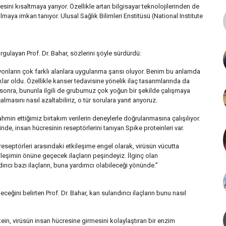
ni kısaltmaya yarıyor. Özellikle artan bilgisayar teknolojilerinden de
maya imkan tanıyor. Ulusal Sağlık Bilimleri Enstitüsü (National Institute
urgulayan Prof. Dr. Bahar, sözlerini şöyle sürdürdü:
yonların çok farklı alanlara uygulanma şansı oluyor. Benim bu anlamda
klar oldu. Özellikle kanser tedavisine yönelik ilaç tasarımlarında da
 sonra, bununla ilgili de grubumuz çok yoğun bir şekilde çalışmaya
masını nasıl azaltabiliriz, o tür sorulara yanıt arıyoruz.
in ettiğimiz birtakım verilerin deneylerle doğrulanmasına çalışılıyor.
inde, insan hücresinin reseptörlerini tanıyan Spike proteinleri var.
reseptörleri arasındaki etkileşime engel olarak, virüsün vücutta
eşimin önüne geçecek ilaçların peşindeyiz. İlginç olan
rıcı bazı ilaçların, buna yardımcı olabileceği yönünde.”
ceğini belirten Prof. Dr. Bahar, kan sulandırıcı ilaçların bunu nasıl
otein, virüsün insan hücresine girmesini kolaylaştıran bir enzim