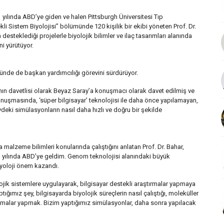
1 yılında ABD’ye giden ve halen Pittsburgh Üniversitesi Tıp
i Sistem Biyolojisi” bölümünde 120 kişilik bir ekibi yöneten Prof. Dr.
esteklediği projelerle biyolojik bilimler ve ilaç tasarımları alanında
i yürütüyor.
ümünde de başkan yardımcılığı görevini sürdürüyor.
ın davetlisi olarak Beyaz Saray’a konuşmacı olarak davet edilmiş ve
nuşmasında, ‘süper bilgisayar’ teknolojisi ile daha önce yapılamayan,
deki simülasyonların nasıl daha hızlı ve doğru bir şekilde
alzeme bilimleri konularında çalıştığını anlatan Prof. Dr. Bahar,
 yılında ABD’ye geldim. Genom teknolojisi alanındaki büyük
iyoloji önem kazandı.
jik sistemlere uygulayarak, bilgisayar destekli araştırmalar yapmaya
mız şey, bilgisayarda biyolojik süreçlerin nasıl çalıştığı, moleküller
ışmalar yapmak. Bizim yaptığımız simülasyonlar, daha sonra yapılacak