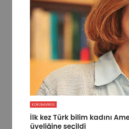
KORONAVIRÜS
İlk kez Türk bilim kadını Am
üyeliğine seçildi