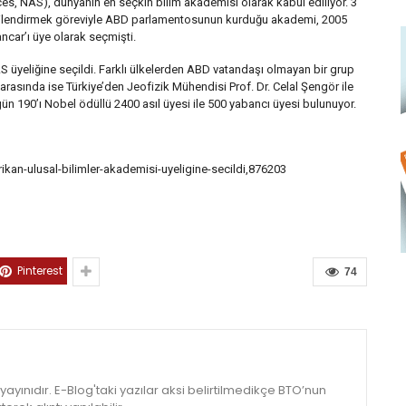
s, NAS), dünyanın en seçkin bilim akademisi olarak kabul ediliyor. 3
ilgilendirmek göreviyle ABD parlamentosunun kurduğu akademi, 2005
ancar’ı üye olarak seçmişti.
yeliğine seçildi. Farklı ülkelerden ABD vatandaşı olmayan bir grup
arasında ise Türkiye’den Jeofizik Mühendisi Prof. Dr. Celal Şengör ile
n 190’ı Nobel ödüllü 2400 asıl üyesi ile 500 yabancı üyesi bulunuyor.
erikan-ulusal-bilimler-akademisi-uyeligine-secildi,876203
Pinterest
74
yınıdır. E-Blog'taki yazılar aksi belirtilmedikçe BTO’nun