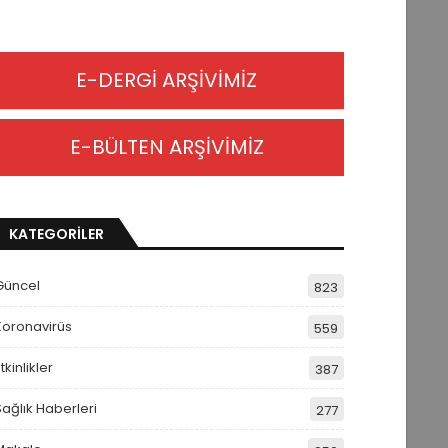
E-DERGİ ARŞİVİMİZ
E-BÜLTEN ARŞİVİMİZ
KATEGORİLER
Güncel
823
Koronavirüs
559
tkinlikler
387
Sağlık Haberleri
277