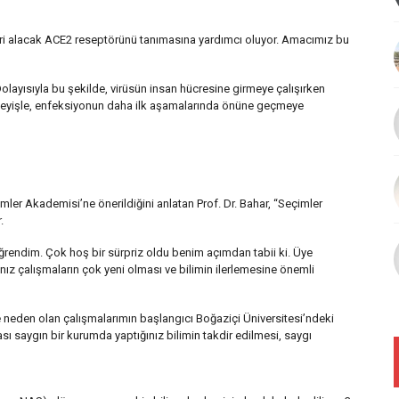
çeri alacak ACE2 reseptörünü tanımasına yardımcı oluyor. Amacımız bu
Dolayısıyla bu şekilde, virüsün insan hücresine girmeye çalışırken
 deyişle, enfeksiyonun daha ilk aşamalarında önüne geçmeye
imler Akademisi’ne önerildiğini anlatan Prof. Dr. Bahar, “Seçimler
.
öğrendim. Çok hoş bir sürpriz oldu benim açımdan tabii ki. Üye
ınız çalışmaların çok yeni olması ve bilimin ilerlemesine önemli
neden olan çalışmalarımın başlangıcı Boğaziçi Üniversitesi’ndeki
rası saygın bir kurumda yaptığınız bilimin takdir edilmesi, saygı