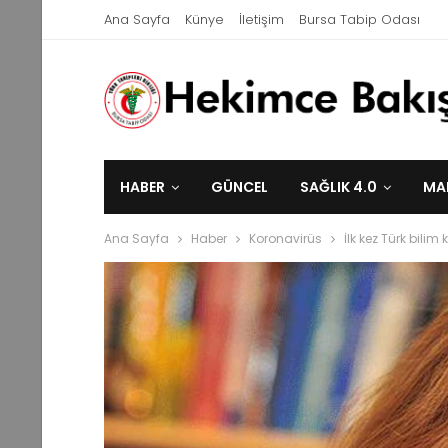
Ana Sayfa
Künye
İletişim
Bursa Tabip Odası
HABER
GÜNCEL
SAĞLIK 4.0
MA
Ana Sayfa
Haber
Koronavirüs
İlk kez Türk bili