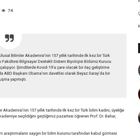
74
al Bilimler Akademisi’nin 157 yıllık tarihinde ilk kez bir Türk
Tıp Fakültesi Bilgisayar Destekli Sistem Biyolojisi Bölümü Kurucu
e çalışıyor. Şimdilerde Kovid-19’a çare olacak bir ilaç geliştirme
a da ABD Başkanı Obama’nın davetlisi olarak Beyaz Saray’da bir
uşma yapmıştı.
Akademisi’nin 157 yıllık tarihinde ilk kez bir Türk bilim kadını, üyeliğe
kademiye seçildiğini geçtiğimiz pazartesi öğrenen Prof. Dr. Bahar,
üm araştırmaların saygın bir bilim kurumu tarafından kabul görmesi