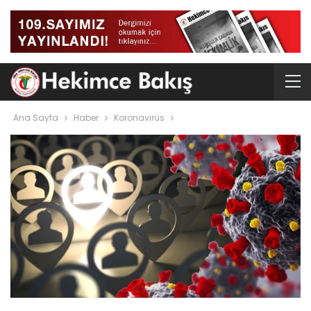
Ana Sayfa
Haber
Koronavirüs