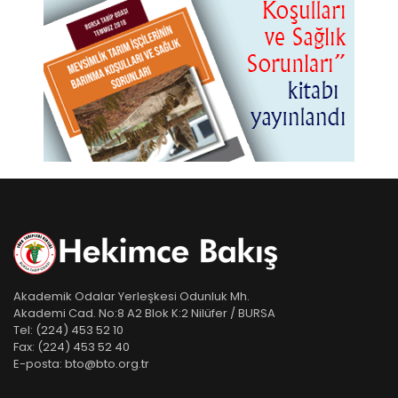
Akademik Odalar Yerleşkesi Odunluk Mh.
Akademi Cad. No:8 A2 Blok K:2 Nilüfer / BURSA
Tel:
(224) 453 52 10
Fax:
(224) 453 52 40
E-posta:
bto@bto.org.tr