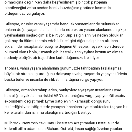
olmadığına değinirken daha keşfedilmemiş bir çok patojenin
olabileceğini ve bu açıdan henüz buzdağının görünen kısmında
olduğumuzu vurguluyor.
Gillespie, virüsler vahşi yaşamda kendi ekosistemlerinde bulunurken
onların doğal yaşam alanlarını tahrip ederek bu yaşam alanlarından çıkıp
yayılmalarını sağladığımızı belirtiyor. Grip salgınlarını ve neden oldukları
çok sayıda ölümü tahmin edebildikleri gibi diğer salgın hastalıkların
etkisini de hesaplanabileceğine değinen Gillespie, neyse ki son derece
ölümcül olan Ebola, Kızamık gibi hastalıkların yayılma hızının az olması
nedeniyle büyük bir trajediden kurtulduğumuzu belirtiyor.
Thomas, vahşi yaşam alanlarının günümüzde tahribatının fazlalaşması
büyük bir stres oluşturduğunu dolayısıyla vahşi yaşamda yaşayan türlerin
başka türler ve insanlar ile irtibatının arttığına vurgu yapıyor.
Gillespie, ormanları tahrip eden, banliyölerde yaşayan insanların Lyme
hastalığına yakalanma riskini ABD’de artırdığına vurgu yapıyor. Gillespie;
ekosistemi değiştirmek Lyme patojeninin karmaşık döngüsünü
etkilediğini ve o bölgelerde yaşayan insanların Lyme bakterileri taşıyan bir
kene tarafından ısırılma olasılığını artırdığını belirtiyor.
Millbrook, New York’taki Cary Ekosistem Araştırmaları Enstitüsü’nde
kıdemli bilim adamı olan Richard Ostfeld, insan sağlığı üzerine yapılan