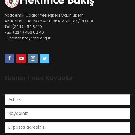
Akademik Odalar Yerleşkesi Odunluk Mh.
Akademi Cad. No:8 A2 Blok K:2 Nilüfer / BURSA
Tel:
(224) 453 52 10
Fax:
(224) 453 52 40
E-posta:
bto@bto.org.tr
Ebültenimize Kaydolun