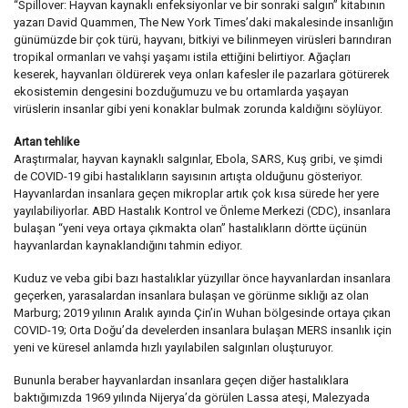
“Spillover: Hayvan kaynaklı enfeksiyonlar ve bir sonraki salgın” kitabının
yazarı David Quammen, The New York Times’daki makalesinde insanlığın
günümüzde bir çok türü, hayvanı, bitkiyi ve bilinmeyen virüsleri barındıran
tropikal ormanları ve vahşi yaşamı istila ettiğini belirtiyor. Ağaçları
keserek, hayvanları öldürerek veya onları kafesler ile pazarlara götürerek
ekosistemin dengesini bozduğumuzu ve bu ortamlarda yaşayan
virüslerin insanlar gibi yeni konaklar bulmak zorunda kaldığını söylüyor.
Artan tehlike
Araştırmalar, hayvan kaynaklı salgınlar, Ebola, SARS, Kuş gribi, ve şimdi
de COVID-19 gibi hastalıkların sayısının artışta olduğunu gösteriyor.
Hayvanlardan insanlara geçen mikroplar artık çok kısa sürede her yere
yayılabiliyorlar. ABD Hastalık Kontrol ve Önleme Merkezi (CDC), insanlara
bulaşan “yeni veya ortaya çıkmakta olan” hastalıkların dörtte üçünün
hayvanlardan kaynaklandığını tahmin ediyor.
Kuduz ve veba gibi bazı hastalıklar yüzyıllar önce hayvanlardan insanlara
geçerken, yarasalardan insanlara bulaşan ve görünme sıklığı az olan
Marburg; 2019 yılının Aralık ayında Çin’in Wuhan bölgesinde ortaya çıkan
COVID-19; Orta Doğu’da develerden insanlara bulaşan MERS insanlık için
yeni ve küresel anlamda hızlı yayılabilen salgınları oluşturuyor.
Bununla beraber hayvanlardan insanlara geçen diğer hastalıklara
baktığımızda 1969 yılında Nijerya’da görülen Lassa ateşi, Malezyada