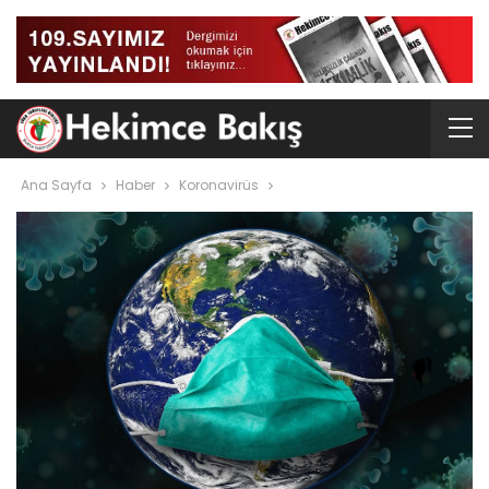
Ana Sayfa
Haber
Koronavirüs