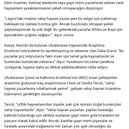
bilim insanları, kentsel alanlarda veya gayri resmi pazarlarda satılan canlı
hayvanların yasaklanmasının yeterli olmayacağını düşünüyor.
“Lagos’taki meşhur vahşi hayvan pazarı yeni bir salgın için patlamayı
bekleyen bir nükleer bomba gibi. Ancak buzdolabı olmayan yerleri
şeytanlaştırmak da adil değil. Bu geleneksel pazarlar Afrika ve Asya için
yiyeceklerin çoğunu sağlıyor ” diyor Jones.
Kenya, Nairobi’de bulunan Uluslararası Hayvancılık Araştırma
Enstitüsü’nde kıdemli bir epidemiyolog ve veteriner olan Delia Grace, “Bu
pazarlar yüz milyonlarca fakir insan için temel gıda kaynaklarıdır ve
bunlardan kurtulmak imkansız” diyor. Yasakların tüccarları yeraltına
zorlayarak, hijyene daha az dikkat edebileceklerini iddia ediyor.
Uluslararası Çevre ve Kalkınma Enstitüsü’nün (IIED) insan yerleşimleri
araştırma grubunun baş araştırmacısı Fevre ve Cecilia Tacoli, “vahşi
hayvan pazarlarına odaklanmak yerine”, gelişen vahşi hayvan ticaretine
bakmamız gerektiğini savunuyorlar.
Tacoli, “çiftlik hayvanlarından ziyade, pek çok virüsün doğal konakçıları
vahşi hayvanlardır” diyor. “Vahşi hayvan pazarları, yayılan hastalığa
katkıda bulunduğu için sıklıkla suçlanan gayri resmi gıda ticaretinin bir
parçası olarak kabul edilir. Ancak, kanıtlar gayri resmi piyasalar ve
hastalık arasındaki bağlantının her zaman çok açık olmadığını da