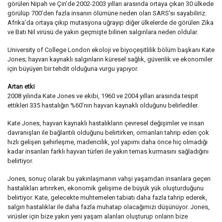
görülen Nipah ve Çin’de 2002-2003 yılları arasında ortaya çıkan 30 ülkede
görülüp 700’den fazla insanın ölümüne neden olan SARS’sı sayabiliriz.
Afrika’da ortaya çıkıp mutasyona uğrayıp diğer ülkelerde de görülen Zika
ve Batı Nil virüsü de yakın geçmişte bilinen salgınlara neden oldular.
University of College London ekoloji ve biyoçeşitlilik bölüm başkanı Kate
Jones; hayvan kaynaklı salgınların küresel sağlık, güvenlik ve ekonomiler
için büyüyen bir tehdit olduğuna vurgu yapıyor.
Artan etki
2008 yılında Kate Jones ve ekibi, 1960 ve 2004 yılları arasında tespit
ettikleri 335 hastalığın %60’nın hayvan kaynaklı olduğunu belirlediler.
Kate Jones, hayvan kaynaklı hastalıkların çevresel değişimler ve insan
davranışları ile bağlantılı olduğunu belirtirken, ormanları tahrip eden çok
hızlı gelişen şehirleşme, madencilik, yol yapımı daha önce hiç olmadığı
kadar insanları farklı hayvan türleri ile yakın temas kurmasını sağladığını
belirtiyor.
Jones, sonuç olarak bu yakınlaşmanın vahşi yaşamdan insanlara geçen
hastalıkları artırırken, ekonomik gelişime de büyük yük oluşturduğunu
belirtiyor. Kate, gelecekte muhtemelen tabiatı daha fazla tahrip ederek,
salgın hastalıklar ile daha fazla muhatap olacağımızı düşünüyor. Jones,
virüsler için bize yakın yeni yaşam alanları oluşturup onların bize