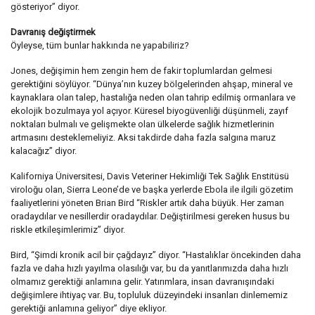
gösteriyor” diyor.
Davranış değiştirmek
Öyleyse, tüm bunlar hakkında ne yapabiliriz?
Jones, değişimin hem zengin hem de fakir toplumlardan gelmesi
gerektiğini söylüyor. “Dünya’nın kuzey bölgelerinden ahşap, mineral ve
kaynaklara olan talep, hastalığa neden olan tahrip edilmiş ormanlara ve
ekolojik bozulmaya yol açıyor. Küresel biyogüvenliği düşünmeli, zayıf
noktaları bulmalı ve gelişmekte olan ülkelerde sağlık hizmetlerinin
artmasını desteklemeliyiz. Aksi takdirde daha fazla salgına maruz
kalacağız” diyor.
Kaliforniya Üniversitesi, Davis Veteriner Hekimliği Tek Sağlık Enstitüsü
viroloğu olan, Sierra Leone’de ve başka yerlerde Ebola ile ilgili gözetim
faaliyetlerini yöneten Brian Bird “Riskler artık daha büyük. Her zaman
oradaydılar ve nesillerdir oradaydılar. Değiştirilmesi gereken husus bu
riskle etkileşimlerimiz” diyor.
Bird, “Şimdi kronik acil bir çağdayız” diyor. “Hastalıklar öncekinden daha
fazla ve daha hızlı yayılma olasılığı var, bu da yanıtlarımızda daha hızlı
olmamız gerektiği anlamına gelir. Yatırımlara, insan davranışındaki
değişimlere ihtiyaç var. Bu, topluluk düzeyindeki insanları dinlememiz
gerektiği anlamına geliyor” diye ekliyor.