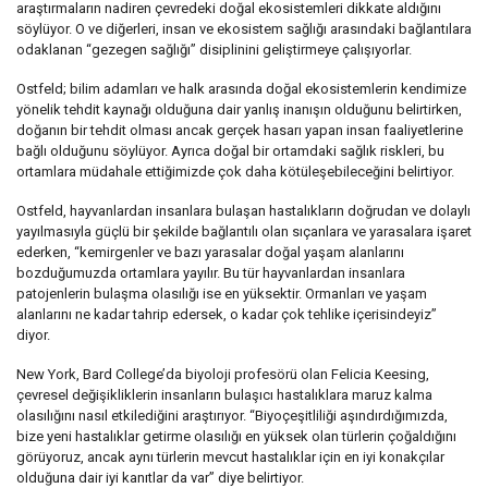
araştırmaların nadiren çevredeki doğal ekosistemleri dikkate aldığını
söylüyor. O ve diğerleri, insan ve ekosistem sağlığı arasındaki bağlantılara
odaklanan “gezegen sağlığı” disiplinini geliştirmeye çalışıyorlar.
Ostfeld; bilim adamları ve halk arasında doğal ekosistemlerin kendimize
yönelik tehdit kaynağı olduğuna dair yanlış inanışın olduğunu belirtirken,
doğanın bir tehdit olması ancak gerçek hasarı yapan insan faaliyetlerine
bağlı olduğunu söylüyor. Ayrıca doğal bir ortamdaki sağlık riskleri, bu
ortamlara müdahale ettiğimizde çok daha kötüleşebileceğini belirtiyor.
Ostfeld, hayvanlardan insanlara bulaşan hastalıkların doğrudan ve dolaylı
yayılmasıyla güçlü bir şekilde bağlantılı olan sıçanlara ve yarasalara işaret
ederken, “kemirgenler ve bazı yarasalar doğal yaşam alanlarını
bozduğumuzda ortamlara yayılır. Bu tür hayvanlardan insanlara
patojenlerin bulaşma olasılığı ise en yüksektir. Ormanları ve yaşam
alanlarını ne kadar tahrip edersek, o kadar çok tehlike içerisindeyiz”
diyor.
New York, Bard College’da biyoloji profesörü olan Felicia Keesing,
çevresel değişikliklerin insanların bulaşıcı hastalıklara maruz kalma
olasılığını nasıl etkilediğini araştırıyor. “Biyoçeşitliliği aşındırdığımızda,
bize yeni hastalıklar getirme olasılığı en yüksek olan türlerin çoğaldığını
görüyoruz, ancak aynı türlerin mevcut hastalıklar için en iyi konakçılar
olduğuna dair iyi kanıtlar da var” diye belirtiyor.