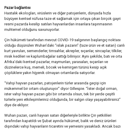
Pazar bağlantısı
Hastalık ekologları, virüslerin ve diğer patojenlerin, dünyada hızla
büyüyen kentsel nüfusa taze et sağlamak için ortaya çıkan birçok gayri
resmi pazarda kesilip satılan hayvanlardan insanlara taşınmasının
muhtemel olduğunu savunuyorlar.
Çin hükümeti tarafından mevcut COVID-19 salgınının başlangıç noktası
olduğu düşünülen Wuhan’daki “ıslak pazarın” (taze ürün ve et satan) canlı
kurt yavruları, semenderler, timsahlar, akrepler, sıçanlar, sincaplar, tilkiler,
misk kedileri ve kaplumbağalar sattığı biliniyor. Aynı şekilde, batı ve orta
Afrika’daki kentsel pazarlar, maymunları, yarasaları, sıçanları ve
düzinelerce kuş, memeli, böcek ve kemirgen türünü kesip açık
çöplüklere yakın hijyenik olmayan ortamlarda satıyorlar.
“Vahşi hayvan pazarları, patojenlerin türler arasında geçişi için
mükemmel bir ortam oluşturuyor” diyor Gillespie. “İster doğal orman,
ister vahşi hayvan pazarı gibi bir ortamda olsun, tek bir yerde çeşitli
türlerle yeni etkileşimleriniz olduğunda, bir salgın olayı yaşayabilirsiniz”
diye de ekliyor.
Wuhan pazarı, canlı hayvan satan diğerleriyle birlikte Çin yetkilileri
tarafından kapatıldı ve Şubat ayında hükümet, balık ve deniz ürünleri
dışındaki vahşi hayvanların ticaretini ve yemesini yasakladı. Ancak bazı