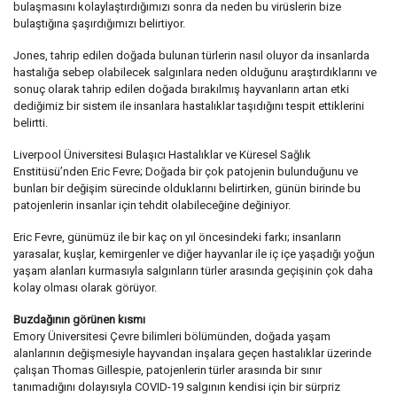
bulaşmasını kolaylaştırdığımızı sonra da neden bu virüslerin bize
bulaştığına şaşırdığımızı belirtiyor.
Jones, tahrip edilen doğada bulunan türlerin nasıl oluyor da insanlarda
hastalığa sebep olabilecek salgınlara neden olduğunu araştırdıklarını ve
sonuç olarak tahrip edilen doğada bırakılmış hayvanların artan etki
dediğimiz bir sistem ile insanlara hastalıklar taşıdığını tespit ettiklerini
belirtti.
Liverpool Üniversitesi Bulaşıcı Hastalıklar ve Küresel Sağlık
Enstitüsü’nden Eric Fevre; Doğada bir çok patojenin bulunduğunu ve
bunları bir değişim sürecinde olduklarını belirtirken, günün birinde bu
patojenlerin insanlar için tehdit olabileceğine değiniyor.
Eric Fevre, günümüz ile bir kaç on yıl öncesindeki farkı; insanların
yarasalar, kuşlar, kemirgenler ve diğer hayvanlar ile iç içe yaşadığı yoğun
yaşam alanları kurmasıyla salgınların türler arasında geçişinin çok daha
kolay olması olarak görüyor.
Buzdağının görünen kısmı
Emory Üniversitesi Çevre bilimleri bölümünden, doğada yaşam
alanlarının değişmesiyle hayvandan inşalara geçen hastalıklar üzerinde
çalışan Thomas Gillespie, patojenlerin türler arasında bir sınır
tanımadığını dolayısıyla COVID-19 salgının kendisi için bir sürpriz