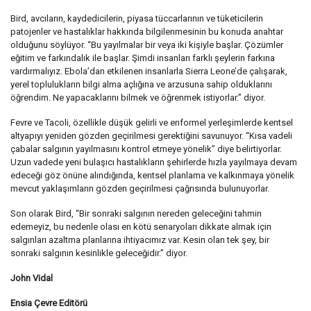
Bird, avcıların, kaydedicilerin, piyasa tüccarlarının ve tüketicilerin
patojenler ve hastalıklar hakkında bilgilenmesinin bu konuda anahtar
olduğunu söylüyor. “Bu yayılmalar bir veya iki kişiyle başlar. Çözümler
eğitim ve farkındalık ile başlar. Şimdi insanları farklı şeylerin farkına
vardırmalıyız. Ebola’dan etkilenen insanlarla Sierra Leone’de çalışarak,
yerel toplulukların bilgi alma açlığına ve arzusuna sahip olduklarını
öğrendim. Ne yapacaklarını bilmek ve öğrenmek istiyorlar.” diyor.
Fevre ve Tacoli, özellikle düşük gelirli ve enformel yerleşimlerde kentsel
altyapıyı yeniden gözden geçirilmesi gerektiğini savunuyor. “Kısa vadeli
çabalar salgının yayılmasını kontrol etmeye yönelik” diye belirtiyorlar.
Uzun vadede yeni bulaşıcı hastalıkların şehirlerde hızla yayılmaya devam
edeceği göz önüne alındığında, kentsel planlama ve kalkınmaya yönelik
mevcut yaklaşımların gözden geçirilmesi çağrısında bulunuyorlar.
Son olarak Bird, “Bir sonraki salgının nereden geleceğini tahmin
edemeyiz, bu nedenle olası en kötü senaryoları dikkate almak için
salgınları azaltma planlarına ihtiyacımız var. Kesin olan tek şey, bir
sonraki salgının kesinlikle geleceğidir.” diyor.
John Vidal
Ensia Çevre Editörü