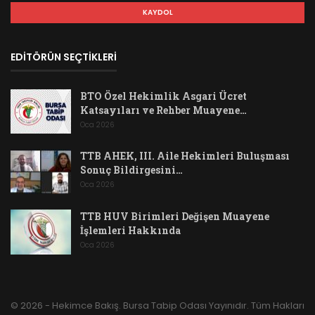
EDİTÖRÜN SEÇTİKLERİ
BTO Özel Hekimlik Asgari Ücret
Katsayıları ve Rehber Muayene…
Oca 2026
TTB AHEK, III. Aile Hekimleri Buluşması
Sonuç Bildirgesini…
Oca 2026
TTB HUV Birimleri Değişen Muayene
İşlemleri Hakkında
Oca 2026
© 2026 - Hekimce Bakış. Bursa Tabip Odası Yayınıdır. Tüm Hakları