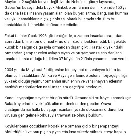
Mayibout 2 sağlıklı bir yer değil. Ivindo Nehri’nin güney kıyısında,
Gabon’un kuzeyindeki büyük Minkebe ormanının derinliklerinde 150 ya
da daha fazla insanın yaşam alanı olan bu yer; sıtma, dang, sarı humma
ve uyku hastalıklarının çıkış noktası olarak bilinmektedir. Tüm bu
hastalıklar ile bir şekilde mücadele edinildi.
Fakat tarihler Ocak 1996 gösterdiğinde, o zaman insanlar tarafından
sonradan bilinen bir ölümcül virüs olan Ebola, beklenmedik bir şekilde
küçük bir salgın dalgasıyla ormandan dışarı çıktı. Hastalık, yakındaki
ormandan şempanzeleri avlayıp yiyen ve bu şempanzelerin derilerini
taşırken hasta olduğu bildirilen 37 köylünün 21’inin yaşamına son verdi.
2004 yılında Mayibout 2 bölgesine bir seyahat düzenleyerek tüm bu
ölümcül hastalıkların Afrika ve Asya şehirlerinde bulunan biyoçeşitliliğin
yüksek olduğu yağmur ormanları ürünlerinin ve vahşi hayvan etlerinin
satıldığı marketlerden nasıl insanlara geçtiğini inceledim.
Kano ile yaptığım seyahat bir gün sürdü. Ormandaki bu köye ulaşmak için
Baka köylerinden ve küçük altın madenlerinden geçtim. Oraya
ulaştığımda ise halkı bulaştığı insanların yüzde doksanını öldüren bu
virüsün geri gelme korkusuyla travmatize olmuş buldum.
Köylüler bana çocukların köpeklerle ormana gidip bir şempanzeyi
öldürdüğünü ve onu pişirip yiyenlerin kısa sürede yüksek ateşe kapılıp