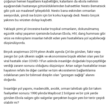
çoğunun hemen hayatlarını kaybettiğini, kalanların da ebola nehrinin
aşağısındaki hastaneye götürüldüklerinden bahsettiler. Nesto Bematsick
gibi çok azı maalesef iyileşebildi. Nesto bana eskinden ormanları
seviyorduk, şimdi ise bizim için bir korku kaynağı dedi. Nesto birçok
yakınını bu virüsten dolayı kaybetti.
Yaklaşık yirmi yıl öncesine kadar tropikal ormanların, dokunulmamış
egzotik vahşi yaşamın içerisinde bulunan Ebola, HIV, dang humması gibi
virüs ve mikropların insanları tehdit eden yeni hastalıklara yol açabileceği
düşünülüyordu.
Birçok araştırmacı 2019 yılının Aralık ayında Çin’de görülen, fakir veya
zengin bir çok ülkenin sağlık ve ekonomisine büyük etkileri olan yeni bir
viral hastalık olan COVID-19’un aslında insanlığın doğadaki biyoçeşitliliğe
verdiği zararın sonucu olduğunu düşünüyor. Artan salgın hastalıklar insan
hayatının refahı ile diğer canlılar ve tüm ekosistemin bağlantılarına
odaklanan yeni bir bilimsel disiplin olan “gezegen sağlığı” alanını
doğurdu.
İnsanlığın yol yapımı, madencilik, avcılık, orman tahribatı gibi bir takım
faaliyetleri sonucu 1990 yılında Mayibout 2 bölgesi ve bir çok yerde
görülen Ebola salgını gibi salgınlar gerçekten bugün yeni bir terör çeşidi
olabilir mi?