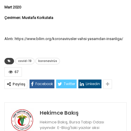
Mart 2020
Çevirmen: Mustafa Korkutata
Alıntı: https://www.bilim.org/koronavirusler-vahsi-yasamdan-insanliga/
covid-19
koronavirüs
67
Facebook
Twitter
Linkedin
Paylaş
Hekimce Bakış
Hekimce Bakış, Bursa Tabip Odası
yayınıdır. E-Blog'taki yazılar aksi