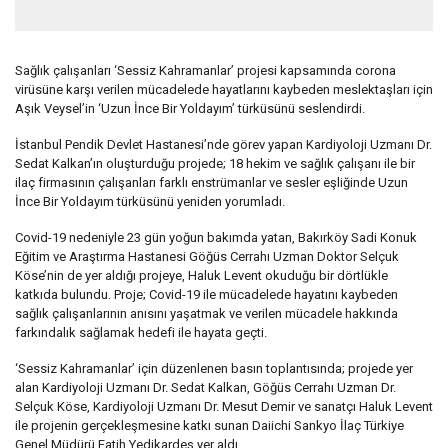
Sağlık çalışanları ‘Sessiz Kahramanlar’ projesi kapsamında corona
virüsüne karşı verilen mücadelede hayatlarını kaybeden meslektaşları için
Aşık Veysel’in ‘Uzun İnce Bir Yoldayım’ türküsünü seslendirdi.
İstanbul Pendik Devlet Hastanesi’nde görev yapan Kardiyoloji Uzmanı Dr.
Sedat Kalkan’ın oluşturduğu projede; 18 hekim ve sağlık çalışanı ile bir
ilaç firmasının çalışanları farklı enstrümanlar ve sesler eşliğinde Uzun
İnce Bir Yoldayım türküsünü yeniden yorumladı.
Covid-19 nedeniyle 23 gün yoğun bakımda yatan, Bakırköy Sadi Konuk
Eğitim ve Araştırma Hastanesi Göğüs Cerrahı Uzman Doktor Selçuk
Köse’nin de yer aldığı projeye, Haluk Levent okuduğu bir dörtlükle
katkıda bulundu. Proje; Covid-19 ile mücadelede hayatını kaybeden
sağlık çalışanlarının anısını yaşatmak ve verilen mücadele hakkında
farkındalık sağlamak hedefi ile hayata geçti.
‘Sessiz Kahramanlar’ için düzenlenen basın toplantısında; projede yer
alan Kardiyoloji Uzmanı Dr. Sedat Kalkan, Göğüs Cerrahı Uzman Dr.
Selçuk Köse, Kardiyoloji Uzmanı Dr. Mesut Demir ve sanatçı Haluk Levent
ile projenin gerçekleşmesine katkı sunan Daiichi Sankyo İlaç Türkiye
Genel Müdürü Fatih Yedikardeş yer aldı.