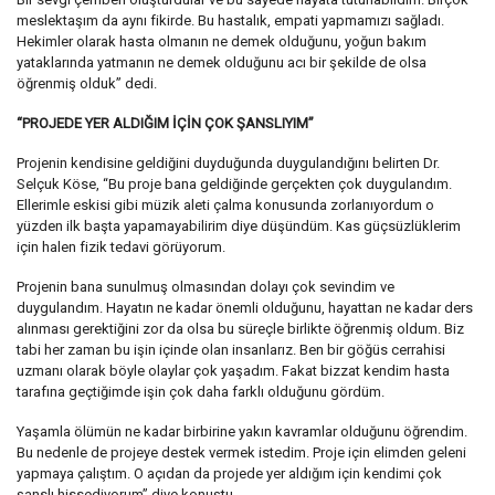
meslektaşım da aynı fikirde. Bu hastalık, empati yapmamızı sağladı.
Hekimler olarak hasta olmanın ne demek olduğunu, yoğun bakım
yataklarında yatmanın ne demek olduğunu acı bir şekilde de olsa
öğrenmiş olduk” dedi.
“PROJEDE YER ALDIĞIM İÇİN ÇOK ŞANSLIYIM”
Projenin kendisine geldiğini duyduğunda duygulandığını belirten Dr.
Selçuk Köse, “Bu proje bana geldiğinde gerçekten çok duygulandım.
Ellerimle eskisi gibi müzik aleti çalma konusunda zorlanıyordum o
yüzden ilk başta yapamayabilirim diye düşündüm. Kas güçsüzlüklerim
için halen fizik tedavi görüyorum.
Projenin bana sunulmuş olmasından dolayı çok sevindim ve
duygulandım. Hayatın ne kadar önemli olduğunu, hayattan ne kadar ders
alınması gerektiğini zor da olsa bu süreçle birlikte öğrenmiş oldum. Biz
tabi her zaman bu işin içinde olan insanlarız. Ben bir göğüs cerrahisi
uzmanı olarak böyle olaylar çok yaşadım. Fakat bizzat kendim hasta
tarafına geçtiğimde işin çok daha farklı olduğunu gördüm.
Yaşamla ölümün ne kadar birbirine yakın kavramlar olduğunu öğrendim.
Bu nedenle de projeye destek vermek istedim. Proje için elimden geleni
yapmaya çalıştım. O açıdan da projede yer aldığım için kendimi çok
şanslı hissediyorum” diye konuştu.