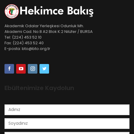
Akademik Odalar Yerleşkesi Odunluk Mh.
Akademi Cad. No:8 A2 Blok K:2 Nilüfer / BURSA
Tel:
(224) 453 52 10
Fax:
(224) 453 52 40
E-posta:
bto@bto.org.tr
Ebültenimize Kaydolun