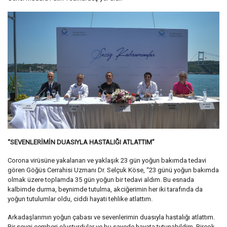
“SEVENLERİMİN DUASIYLA HASTALIĞI ATLATTIM”
Corona virüsüne yakalanan ve yaklaşık 23 gün yoğun bakımda tedavi
gören Göğüs Cerrahisi Uzmanı Dr. Selçuk Köse, “23 günü yoğun bakımda
olmak üzere toplamda 35 gün yoğun bir tedavi aldım. Bu esnada
kalbimde durma, beynimde tutulma, akciğerimin her iki tarafında da
yoğun tutulumlar oldu, ciddi hayati tehlike atlattım.
Arkadaşlarımın yoğun çabası ve sevenlerimin duasıyla hastalığı atlattım.
Bir sevgi çemberi oluşturdular ve bu sayede hayata tutunabildim. Birçok