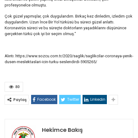
profesyonelce olmuştu.
Çok güzel yapmışlar, çok duygulandım. Birkaç kez dinledim, izledim çok
duygulandım. Uzun İnce Bir Yol türküsü bu süreci güzel anlattı.
Koronavirüs süreci ve bu süreçte doktorların yaşadıklarını düşününce
gerçekten türkü çok iyi bir seçim olmuş.”
Alıntı: https://www.sozcu.com.tr/2020/saglik/saglikcilar-coronaya-yenik-
dusen-meslektaslari-icin-turku-seslendirdi-5905265/
80
Facebook
Twitter
Linkedin
Paylaş
Hekimce Bakış