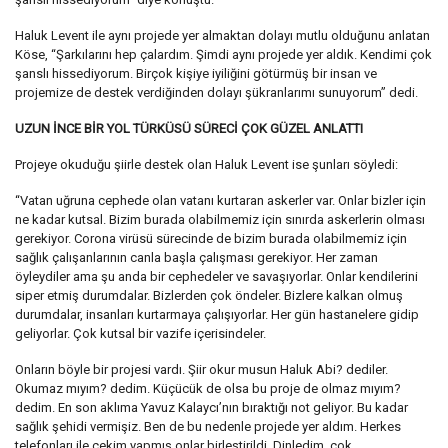
Haluk Levent ile aynı projede yer almaktan dolayı mutlu olduğunu anlatan
Köse, “Şarkılarını hep çalardım. Şimdi aynı projede yer aldık. Kendimi çok
şanslı hissediyorum. Birçok kişiye iyiliğini götürmüş bir insan ve
projemize de destek verdiğinden dolayı şükranlarımı sunuyorum” dedi.
UZUN İNCE BİR YOL TÜRKÜSÜ SÜRECİ ÇOK GÜZEL ANLATTI
Projeye okuduğu şiirle destek olan Haluk Levent ise şunları söyledi:
“Vatan uğruna cephede olan vatanı kurtaran askerler var. Onlar bizler için
ne kadar kutsal. Bizim burada olabilmemiz için sınırda askerlerin olması
gerekiyor. Corona virüsü sürecinde de bizim burada olabilmemiz için
sağlık çalışanlarının canla başla çalışması gerekiyor. Her zaman
öyleydiler ama şu anda bir cephedeler ve savaşıyorlar. Onlar kendilerini
siper etmiş durumdalar. Bizlerden çok öndeler. Bizlere kalkan olmuş
durumdalar, insanları kurtarmaya çalışıyorlar. Her gün hastanelere gidip
geliyorlar. Çok kutsal bir vazife içerisindeler.
Onların böyle bir projesi vardı. Şiir okur musun Haluk Abi? dediler.
Okumaz mıyım? dedim. Küçücük de olsa bu proje de olmaz mıyım?
dedim. En son aklıma Yavuz Kalaycı’nın bıraktığı not geliyor. Bu kadar
sağlık şehidi vermişiz. Ben de bu nedenle projede yer aldım. Herkes
telefonları ile çekim yapmış onlar birleştirildi. Dinledim, çok