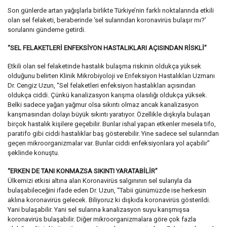
Son günlerde artan yağışlarla birlikte Türkiye’nin farklı noktalarında etkili
olan sel felaketi, beraberinde ‘sel sularından koronavirüs bulaşır mı?’
sorularını gündeme getirdi.
“SEL FELAKETLERİ ENFEKSİYON HASTALIKLARI AÇISINDAN RİSKLİ”
Etkili olan sel felaketinde hastalık bulaşma riskinin oldukça yüksek
olduğunu belirten Klinik Mikrobiyoloji ve Enfeksiyon Hastalıkları Uzmanı
Dr. Cengiz Uzun, “Sel felaketleri enfeksiyon hastalıkları açısından
oldukça ciddi. Çünkü kanalizasyon karışma olasılığı oldukça yüksek.
Belki sadece yağan yağmur olsa sıkıntı olmaz ancak kanalizasyon
karışmasından dolayı büyük sıkıntı yaratıyor. Özellikle dışkıyla bulaşan
birçok hastalık kişilere geçebilir. Bunlar ishal yapan etkenler mesela tifo,
paratifo gibi ciddi hastalıklar baş gösterebilir. Yine sadece sel sularından
geçen mikroorganizmalar var. Bunlar ciddi enfeksiyonlara yol açabilir”
şeklinde konuştu.
“ERKEN DE TANI KONMAZSA SIKINTI YARATABİLİR”
Ülkemizi etkisi altına alan Koronavirüs salgınının sel sularıyla da
bulaşabileceğini ifade eden Dr. Uzun, “Tabii günümüzde ise herkesin
aklına koronavirüs gelecek. Biliyoruz ki dışkıda koronavirüs gösterildi.
Yani bulaşabilir. Yani sel sularına kanalizasyon suyu karışmışsa
koronavirüs bulaşabilir. Diğer mikroorganizmalara göre çok fazla