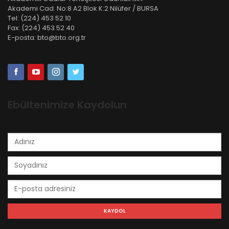
Akademi Cad. No:8 A2 Blok K:2 Nilüfer / BURSA
Tel:
(224) 453 52 10
Fax:
(224) 453 52 40
E-posta:
bto@bto.org.tr
Ebültenimize Kaydolun