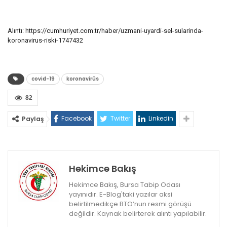
Alıntı: https://cumhuriyet.com.tr/haber/uzmani-uyardi-sel-sularinda-
koronavirus-riski-1747432
covid-19
koronavirüs
82
Facebook
Twitter
Linkedin
Paylaş
Hekimce Bakış
Hekimce Bakış, Bursa Tabip Odası
yayınıdır. E-Blog'taki yazılar aksi
belirtilmedikçe BTO’nun resmi görüşü
değildir. Kaynak belirterek alıntı yapılabilir.