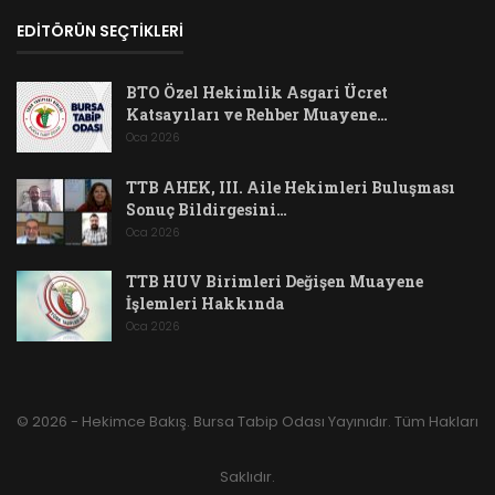
EDİTÖRÜN SEÇTİKLERİ
BTO Özel Hekimlik Asgari Ücret
Katsayıları ve Rehber Muayene…
Oca 2026
TTB AHEK, III. Aile Hekimleri Buluşması
Sonuç Bildirgesini…
Oca 2026
TTB HUV Birimleri Değişen Muayene
İşlemleri Hakkında
Oca 2026
© 2026 - Hekimce Bakış. Bursa Tabip Odası Yayınıdır. Tüm Hakları
Saklıdır.