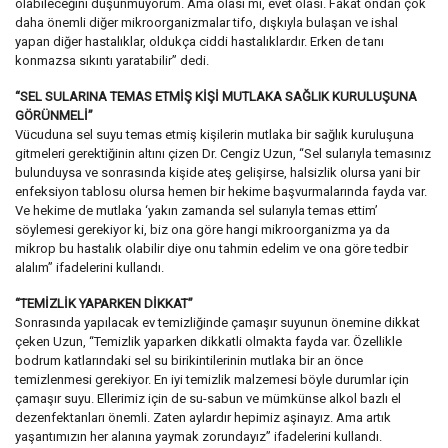
olabileceğini düşünmüyorum. Ama olası mı, evet olası. Fakat ondan çok
daha önemli diğer mikroorganizmalar tifo, dışkıyla bulaşan ve ishal
yapan diğer hastalıklar, oldukça ciddi hastalıklardır. Erken de tanı
konmazsa sıkıntı yaratabilir” dedi.
“SEL SULARINA TEMAS ETMİŞ KİŞİ MUTLAKA SAĞLIK KURULUŞUNA
GÖRÜNMELİ”
Vücuduna sel suyu temas etmiş kişilerin mutlaka bir sağlık kuruluşuna
gitmeleri gerektiğinin altını çizen Dr. Cengiz Uzun, “Sel sularıyla temasınız
bulunduysa ve sonrasında kişide ateş gelişirse, halsizlik olursa yani bir
enfeksiyon tablosu olursa hemen bir hekime başvurmalarında fayda var.
Ve hekime de mutlaka ‘yakın zamanda sel sularıyla temas ettim’
söylemesi gerekiyor ki, biz ona göre hangi mikroorganizma ya da
mikrop bu hastalık olabilir diye onu tahmin edelim ve ona göre tedbir
alalım” ifadelerini kullandı.
“TEMİZLİK YAPARKEN DİKKAT”
Sonrasında yapılacak ev temizliğinde çamaşır suyunun önemine dikkat
çeken Uzun, “Temizlik yaparken dikkatli olmakta fayda var. Özellikle
bodrum katlarındaki sel su birikintilerinin mutlaka bir an önce
temizlenmesi gerekiyor. En iyi temizlik malzemesi böyle durumlar için
çamaşır suyu. Ellerimiz için de su-sabun ve mümkünse alkol bazlı el
dezenfektanları önemli. Zaten aylardır hepimiz aşinayız. Ama artık
yaşantımızın her alanına yaymak zorundayız” ifadelerini kullandı.