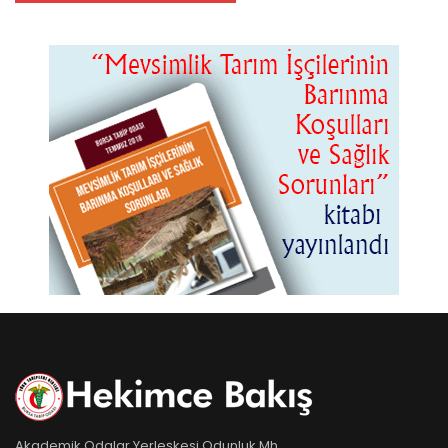
Akademik Odalar Yerleşkesi Odunluk Mh.