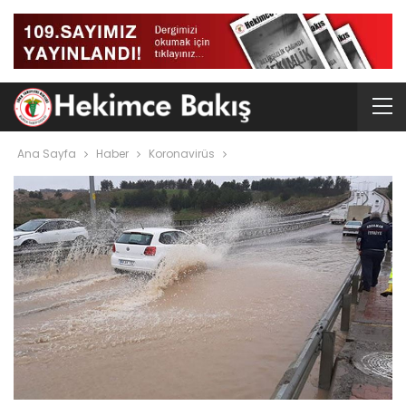
Ana Sayfa
Haber
Koronavirüs