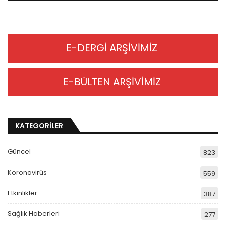
E-DERGİ ARŞİVİMİZ
E-BÜLTEN ARŞİVİMİZ
KATEGORİLER
Güncel
823
Koronavirüs
559
Etkinlikler
387
Sağlık Haberleri
277