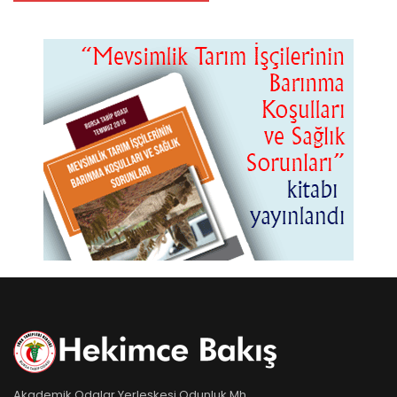
Akademik Odalar Yerleşkesi Odunluk Mh.