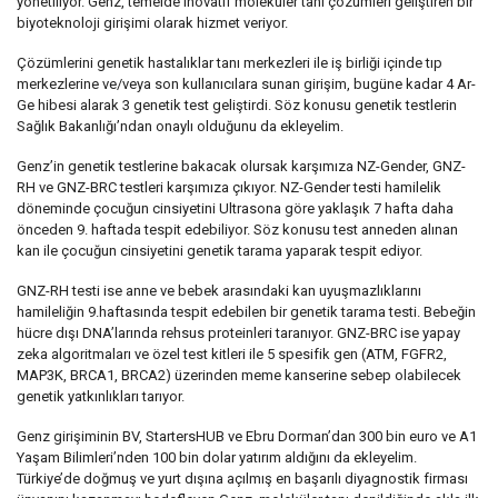
yönetiliyor. Genz, temelde inovatif moleküler tanı çözümleri geliştiren bir
biyoteknoloji girişimi olarak hizmet veriyor.
Çözümlerini genetik hastalıklar tanı merkezleri ile iş birliği içinde tıp
merkezlerine ve/veya son kullanıcılara sunan girişim, bugüne kadar 4 Ar-
Ge hibesi alarak 3 genetik test geliştirdi. Söz konusu genetik testlerin
Sağlık Bakanlığı’ndan onaylı olduğunu da ekleyelim.
Genz’in genetik testlerine bakacak olursak karşımıza NZ-Gender, GNZ-
RH ve GNZ-BRC testleri karşımıza çıkıyor. NZ-Gender testi hamilelik
döneminde çocuğun cinsiyetini Ultrasona göre yaklaşık 7 hafta daha
önceden 9. haftada tespit edebiliyor. Söz konusu test anneden alınan
kan ile çocuğun cinsiyetini genetik tarama yaparak tespit ediyor.
GNZ-RH testi ise anne ve bebek arasındaki kan uyuşmazlıklarını
hamileliğin 9.haftasında tespit edebilen bir genetik tarama testi. Bebeğin
hücre dışı DNA’larında rehsus proteinleri taranıyor. GNZ-BRC ise yapay
zeka algoritmaları ve özel test kitleri ile 5 spesifik gen (ATM, FGFR2,
MAP3K, BRCA1, BRCA2) üzerinden meme kanserine sebep olabilecek
genetik yatkınlıkları tarıyor.
Genz girişiminin BV, StartersHUB ve Ebru Dorman’dan 300 bin euro ve A1
Yaşam Bilimleri’nden 100 bin dolar yatırım aldığını da ekleyelim.
Türkiye’de doğmuş ve yurt dışına açılmış en başarılı diyagnostik firması