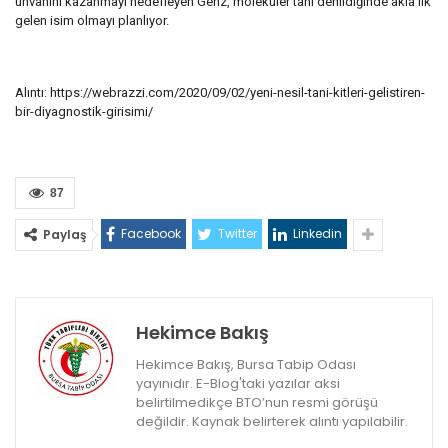
ünvanını kazanmayı hedefleyen Genz, moleküler tanı denildiğinde akla ilk
gelen isim olmayı planlıyor.
Alıntı: https://webrazzi.com/2020/09/02/yeni-nesil-tani-kitleri-gelistiren-
bir-diyagnostik-girisimi/
87
Facebook
Twitter
Linkedin
Paylaş
Hekimce Bakış
Hekimce Bakış, Bursa Tabip Odası
yayınıdır. E-Blog'taki yazılar aksi
belirtilmedikçe BTO’nun resmi görüşü
değildir. Kaynak belirterek alıntı yapılabilir.