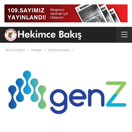
Ana Sayfa
Haber
Koronavirüs