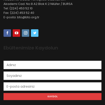
Akademi Cad. No:8 A2 Blok K:2 Nilüfer / BURSA
Tel:
(224) 453 52 10
Fax:
(224) 453 52 40
E-posta:
bto@bto.org.tr
Ebültenimize Kaydolun