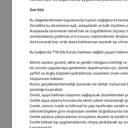
Son Söz
Bu değerlendirmeler kapsamında toplum sağlığının korunması o
Öncelikle bu düzenleme açık, anlaşılabilir ve belli ölçütlere 
Anayasada tanımlanan temel hak ve özgürlüklerini ölçüsüz
sınırlamalarına gidilmesi söz konusu olabilmektedir. Böylec
de korunarak kişi ortak alana katılmamayı seçerek aşı olmama
Bu bağlamda TTB Etik Kurulu herkesin sağlıklı yaşam hakkını s
Bilimin aşıların güvenli, etkili ve gerekli olduğunu belirttiği
bir zorunlu uygulamaya gereksinim duyulmaması için, devleti
şeffaf ve doğru bilgilerle aydınlatması, insanların onam vere
oluşturması beklenir.
Bunun gerçekleştirilemediği durumda ise devlet, toplumsal b
yürürlüğe koymalıdır.
Devlet, aşıya herkesin ulaşımını sağlayacak düzenlemeleri ya
Devlet aşıya ulaşma konusunda sıkıntı çeken dezavantajlı grup
Devlet, sürecin özerk ve bilimsel bir yapı tarafından sürekli
bilimsel bilgilere göre oluşturulan öneriler doğrultusunda tut
Devlet aşılama çalışmalarının sonuçlarını düzenli ve sürekli 
Devlet kitlesel aşı uygulamalarında ortaya çıkabilecek aşı son
karşılamalıdır.