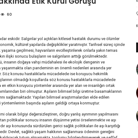
akkında Etik Kurul Görüşü
60
kadar eskidir. Salgınlar yol açtıkları kitlesel hastalık durumu ve ölümler
onomik, kültürel yapılarda değişiklikler yaratmıştır. Tarihsel süreç içinde
 yaşama geçilmesi, hayvanların evcilleştirilerek onlarla yakın temas
ın ilişki sonucu bulaşların ve salgınların arttığı görülmektedir.
sü, insanın doğaya vahşi müdahalesi ile ekolojik dengenin ve
ün yaşanmakta olan pandeminin en önemli nedenleri arasında yer
dir. Söz konusu hastalıklarla mücadelede ise koruyucu hekimlik
raçlarının olmadığı koşullarda söz konusu hastalıklarla mücadelede
 etkin koruyucu yöntemler arasında yer alan ve insanlığın ortak
ımlarından biri olmuştur. Aşıların bilimsel bilgi üretme basamaklarının
arını sağlamaktadır. Yapılan bilimsel araştırmalardan elde edilen
 yöntemlerinin başında aşıların geldiği ortaya konmuştur.
i olarak bilgiyi değersizleştiren, doğru yanlış ayrımının yapılmasını
aratan politikalar sonucu insanın düşünme yetisi örselenmekte ve aşı
ır aşı konusunda sürdürülen gerici sağlık politikaları ile aşı karşıtlığı
dir. Devlet, sağlıklı yaşam hakkının sağlanması ödevinin gereğini
n kaldıracak tutum almamakta, toplumu bilgilendirmeyerek ve şeffaf