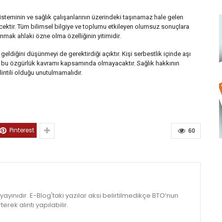
isteminin ve sağlık çalışanlarının üzerindeki taşınamaz hale gelen
recektir. Tüm bilimsel bilgiye ve toplumu etkileyen olumsuz sonuçlara
nmak ahlaki özne olma özelliğinin yitimidir.
eldiğini düşünmeyi de gerektirdiği açıktır. Kişi serbestlik içinde aşı
 bu özgürlük kavramı kapsamında olmayacaktır. Sağlık hakkının
lintili olduğu unutulmamalıdır.
Pinterest
60
yınıdır. E-Blog'taki yazılar aksi belirtilmedikçe BTO’nun
rek alıntı yapılabilir.