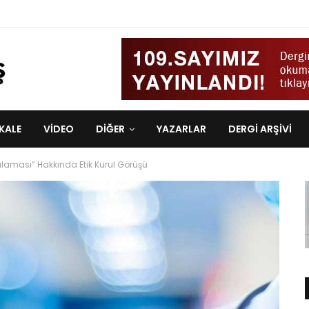
KALE
VIDEO
DİĞER
YAZARLAR
DERGI ARŞIVI
ulaması” Hakkında Etik Kurul Görüşü