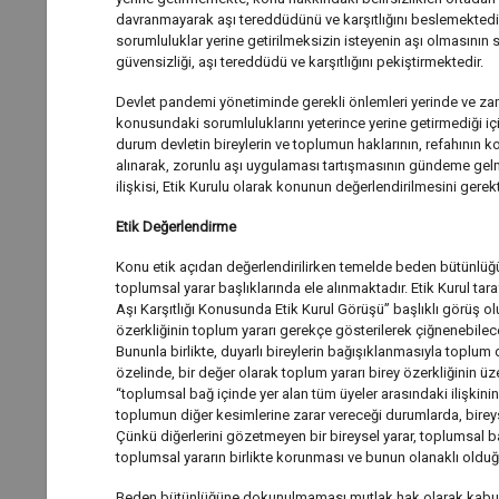
davranmayarak aşı tereddüdünü ve karşıtlığını beslemektedir.
sorumluluklar yerine getirilmeksizin isteyenin aşı olmasının s
güvensizliği, aşı tereddüdü ve karşıtlığını pekiştirmektedir.
Devlet pandemi yönetiminde gerekli önlemleri yerinde ve za
konusundaki sorumluluklarını yeterince yerine getirmediği iç
durum devletin bireylerin ve toplumun haklarının, refahının k
alınarak, zorunlu aşı uygulaması tartışmasının gündeme ge
ilişkisi, Etik Kurulu olarak konunun değerlendirilmesini gerekti
Etik Değerlendirme
Konu etik açıdan değerlendirilirken temelde beden bütünlüğ
toplumsal yarar başlıklarında ele alınmaktadır. Etik Kurul 
Aşı Karşıtlığı Konusunda Etik Kurul Görüşü” başlıklı görüş ol
özerkliğinin toplum yararı gerekçe gösterilerek çiğnenebileceği
Bununla birlikte, duyarlı bireylerin bağışıklanmasıyla toplum
özelinde, bir değer olarak toplum yararı birey özerkliğinin üzer
“toplumsal bağ içinde yer alan tüm üyeler arasındaki ilişkinin 
toplumun diğer kesimlerine zarar vereceği durumlarda, bireyse
Çünkü diğerlerini gözetmeyen bir bireysel yarar, toplumsal b
toplumsal yararın birlikte korunması ve bunun olanaklı olduğu
Beden bütünlüğüne dokunulmaması mutlak hak olarak kabul e