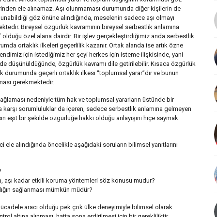
inden ele alınamaz. Aşı olunmaması durumunda diğer kişilerin de
unabildiği göz önüne alındığında, meselenin sadece aşı olmayı
ektedir. Bireysel özgürlük kavramının bireysel serbestlik anlamına
lduğu özel alana dairdir. Bir işlev gerçekleştirdiğimiz anda serbestlik
rumda ortaklık ilkeleri geçerlilik kazanır. Ortak alanda ise artık özne
dimiz için istediğimiz her şeyi herkes için isteme ilişkisinde, yani
 de düşünüldüğünde, özgürlük kavramı dile getirilebilir. Kısaca özgürlük
talık durumunda geçerli ortaklık ilkesi “toplumsal yarar”dır ve bunun
nması gerekmektedir.
ağlaması nedeniyle tüm hak ve toplumsal yararların üstünde bir
ma karşı sorumluluklar da içeren, sadece serbestlik anlamına gelmeyen
sin eşit bir şekilde özgürlüğe hakkı olduğu anlayışını hiçe saymak
e alındığında öncelikle aşağıdaki soruların bilimsel yanıtlarını
?
, aşı kadar etkili koruma yöntemleri söz konusu mudur?
ıklığın sağlanması mümkün müdür?
mücadele aracı olduğu pek çok ülke deneyimiyle bilimsel olarak
 altına alınması, hatta sona erdirilmesi için bir gerekliliktir.