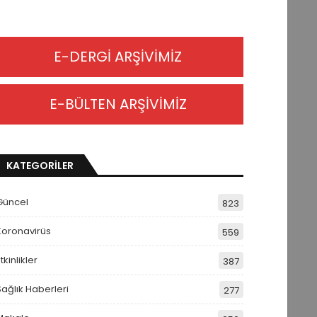
E-DERGİ ARŞİVİMİZ
E-BÜLTEN ARŞİVİMİZ
KATEGORİLER
Güncel
823
Koronavirüs
559
tkinlikler
387
Sağlık Haberleri
277