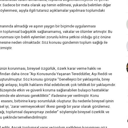
 Sadece bir meta olarak aşı temin edilmesi, yukarıda belirtilen diğer
öylenmesi, aşıyla ilgili tutarsız açıklamalar yapılması toplumdaki
manında almadığı ve aşının yaygın bir biçimde uygulanması
in toplumsal bağışıklık sağlanamamış, vakalar ve ölümler artmıştır. Bu
orunması için belirli eylemleri zorunlu kılma yetkisi olduğu göz önüne
lmesine neden olmaktadır. Söz konusu gündemin toplum sağlığı ile
rmiştir.
ünün korunması, bireysel özgürlük, özerk karar verme hakkı ve
tarafından daha önce “Aşı Konusunda Yaşanan Tereddütler, Aşı Reddi ve
uşturulmuştur. Söz konusu görüşte “Genelleyici bir yaklaşımla, birey
 anlayışı, kişilik haklarını ihlal edebilecek çok tehlikeli bir yaklaşımdır.
 düzeyinde etkin ve güvenli koruma sağlanabilen bulaşıcı hastalıklar
inde ele alınması gerekliliktir.” ifadesine yer verilmiştir. Konu
esasını, birbirine karşı sorumluluk oluşturur. Bu nedenle bireysel iyinin
l iyi, ‘zarar vermeyeceksin’ ilkesi gereği bir yarar olarak görülemez.
ağı, toplumsal dayanışmayı zedeler” söylemiyle bireysel özerklik ve
 şeklinde temellendirilmiştir.
dilir. Ancak toplumsal yarar ve toplum sağlığının korunması göz