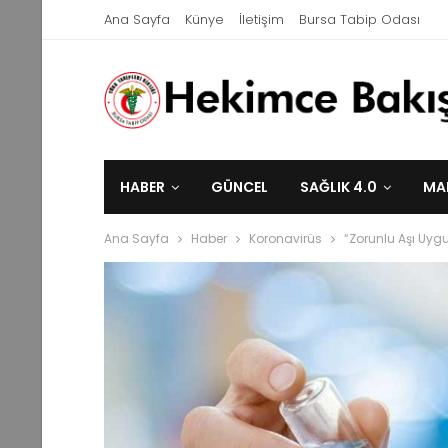
Ana Sayfa
Künye
İletişim
Bursa Tabip Odası
HABER
GÜNCEL
SAĞLIK 4.0
MA
Ana Sayfa
Haber
Koronavirüs
“Zorunlu Aşı Uyg