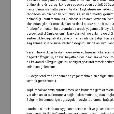
önüne alındığında, aşı konusu sadece beden bütünlüğü üzer
hasta olmasına, hatta yaşam hakkını kaybetmesine neden ol
reddeden kişinin beden bütünlüğü ile sınırlı olmadığı görülm
gelmediği unutulmamalıdır. Serbestlik kavramı öznenin “ben” o
alanından çıkarak ortaklık alanına dahil oluruz ki, artık bu du
“herkes” olmuştur. Bu durumda bir arada yaşama bilinciyle ken
gerçekleştirdiğimiz eylemin başkaları için ne anlama geldiği
serbestlikle değil ahlaki özne olma ile ilintilidir. Salgın has
sağlanması için bilimsel verilerin doğrultusunda aşı uygula
Yaşam hakkı diğer hakların gerçekleşebilmesinin olanağını s
değerdir. Özgürlük, sosyal hayatta diğer insanlara ve toplu
bir kavramdır. Özgürlüğün bu niteliğini göz ardı etmek herke
anlamına gelecektir.
Bu değerlendirme kapsamında yaşanmakta olan salgın süreci el
vermek gerekecektir:
Toplumsal yaşamın sürdürülmesi için korunma gerekli midir
Var olan aşılar bu korumayı sağlamakta mıdır? Aşıdan başka
Salgının önlenmesi için aşı uygulamasıyla toplumsal bağış
Pandemi sürecinde aşı uygulanmasının etkili ve güvenli bir 
kanıtlanmıştır. Bu bağlamda aşı uygulanması pandeminin kontrol