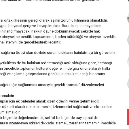
rtak ilkesinin gereği olarak aşının zorunlu kılınması olanaklıdır.
uygun bir yasal çerçeve ile yapılmalıdır. Burada aşı olmayanların
 sınırlandırmayacak, hakkın özüne dokunmayacak şekilde hak
e bireysel serbestlik kapsamında, beden bütünlüğü ve bireysel özerklik
 istemini de gerçekleştirebilecektir.
ağlama ödevi olan devlete sorumluluklarını hatırlatmayı bir görev bilir:
 ve yetkililerin de bu hakikati reddetmediği açık olduğuna göre, herhangi
n öncelikle toplumun kültürel değerlerini de göz önüne alarak halkı
ceği ve aşılama çalışmalarına gönüllü olarak katılacağı bir ortamı
ağışıklığın sağlanması amacıyla gerekli normatif düzenlemeleri
pmalıdır.
lar için ek önlemler alarak özen ödevini yerine getirmelidir.
 ve düzenli olarak denetlenmesini, izlenmesini sağlamalı ve elde edilen
um almalıdır.
bir biçimde değerlendirmeli, şeffaf bir biçimde paylaşmalıdır.
rası istenmeyen etkileri dikkatle izlemeli, zararların tamamını ivedilikle