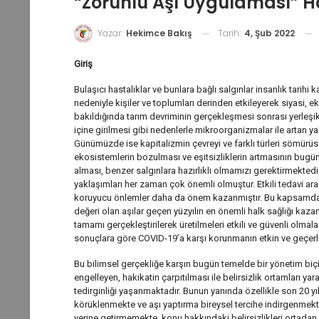
“Zorunlu Aşı Uygulaması” H
Tarih:
4, Şub 2022
Yazar:
Hekimce Bakış
Giriş
Bulaşıcı hastalıklar ve bunlara bağlı salgınlar insanlık tarihi 
nedeniyle kişiler ve toplumları derinden etkileyerek siyasi, ek
bakıldığında tarım devriminin gerçekleşmesi sonrası yerleşik
içine girilmesi gibi nedenlerle mikroorganizmalar ile artan yak
Günümüzde ise kapitalizmin çevreyi ve farklı türleri sömürü
ekosistemlerin bozulması ve eşitsizliklerin artmasının bug
alması, benzer salgınlara hazırlıklı olmamızı gerektirmekte
yaklaşımları her zaman çok önemli olmuştur. Etkili tedavi a
koruyucu önlemler daha da önem kazanmıştır. Bu kapsamda en
değeri olan aşılar geçen yüzyılın en önemli halk sağlığı kazan
tamamı gerçekleştirilerek üretilmeleri etkili ve güvenli olmal
sonuçlara göre COVID-19’a karşı korunmanın etkin ve geçerli
Bu bilimsel gerçekliğe karşın bugün temelde bir yönetim biçim
engelleyen, hakikatin çarpıtılması ile belirsizlik ortamları y
tedirginliği yaşanmaktadır. Bunun yanında özellikle son 20 yıld
körüklenmekte ve aşı yaptırma bireysel tercihe indirgenmekte
yerine getirmemekte, konu hakkındaki belirsizlikleri ortada