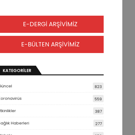
E-DERGİ ARŞİVİMİZ
E-BÜLTEN ARŞİVİMİZ
KATEGORİLER
Güncel
823
Koronavirüs
559
tkinlikler
387
Sağlık Haberleri
277