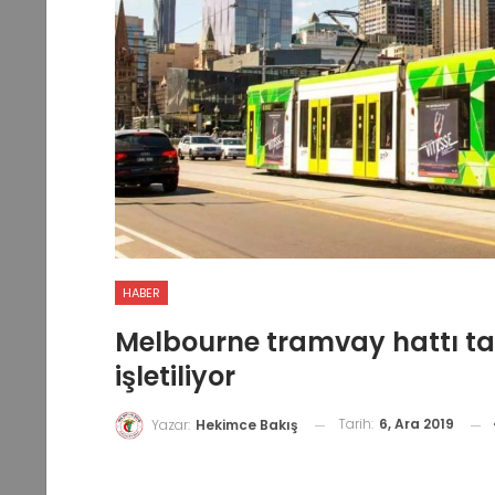
HABER
Melbourne tramvay hattı t
işletiliyor
Tarih:
6, Ara 2019
Yazar:
Hekimce Bakış