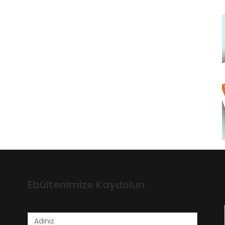
Ebültenimize Kaydolun