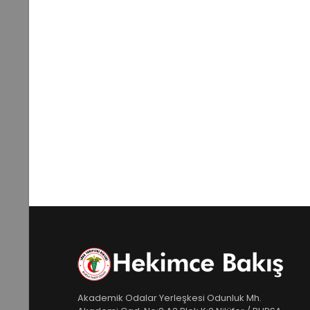
Akademik Odalar Yerleşkesi Odunluk Mh.