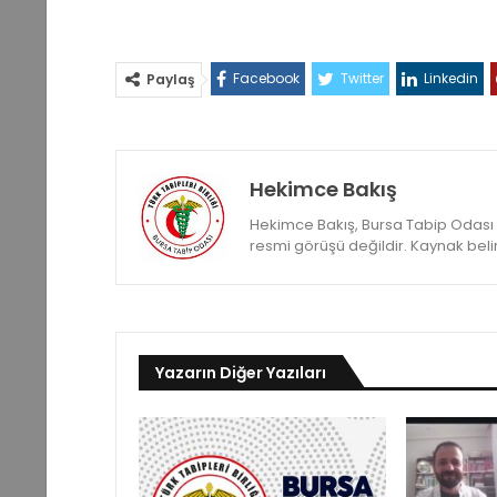
Facebook
Twitter
Linkedin
Paylaş
Hekimce Bakış
Hekimce Bakış, Bursa Tabip Odası ya
resmi görüşü değildir. Kaynak belirte
Yazarın Diğer Yazıları