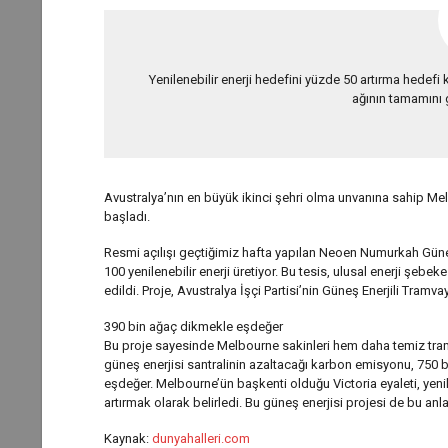
Yenilenebilir enerji hedefini yüzde 50 artırma hedefi
ağının tamamını g
Avustralya’nın en büyük ikinci şehri olma unvanına sahip Me
başladı.
Resmi açılışı geçtiğimiz hafta yapılan Neoen Numurkah Güneş 
100 yenilenebilir enerji üretiyor. Bu tesis, ulusal enerji şeb
edildi. Proje, Avustralya İşçi Partisi’nin Güneş Enerjili Tramvay
390 bin ağaç dikmekle eşdeğer
Bu proje sayesinde Melbourne sakinleri hem daha temiz tram
güneş enerjisi santralinin azaltacağı karbon emisyonu, 750 
eşdeğer. Melbourne’ün başkenti olduğu Victoria eyaleti, yeni
artırmak olarak belirledi. Bu güneş enerjisi projesi de bu anl
Kaynak:
dunyahalleri.com