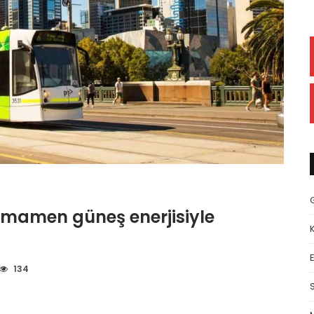
amamen güneş enerjisiyle
E
134