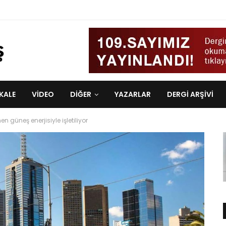
KALE
VIDEO
DİĞER
YAZARLAR
DERGI ARŞIVI
güneş enerjisiyle işletiliyor