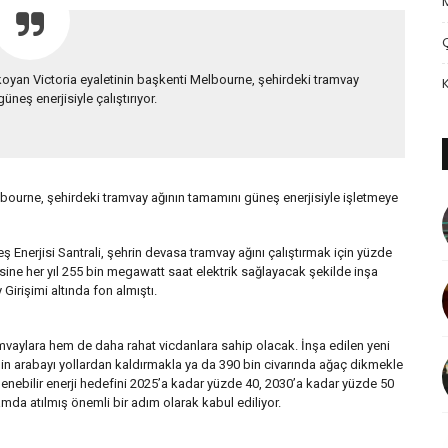
 koyan Victoria eyaletinin başkenti Melbourne, şehirdeki tramvay
üneş enerjisiyle çalıştırıyor.
lbourne, şehirdeki tramvay ağının tamamını güneş enerjisiyle işletmeye
Enerjisi Santrali, şehrin devasa tramvay ağını çalıştırmak için yüzde
ekesine her yıl 255 bin megawatt saat elektrik sağlayacak şekilde inşa
 Girişimi altında fon almıştı.
vaylara hem de daha rahat vicdanlara sahip olacak. İnşa edilen yeni
bin arabayı yollardan kaldırmakla ya da 390 bin civarında ağaç dikmekle
lenebilir enerji hedefini 2025’a kadar yüzde 40, 2030’a kadar yüzde 50
amda atılmış önemli bir adım olarak kabul ediliyor.