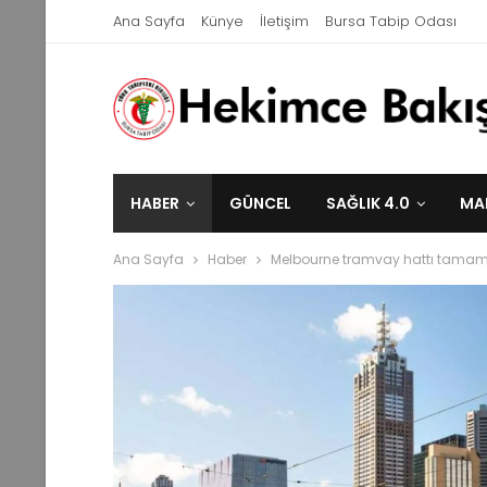
Ana Sayfa
Künye
İletişim
Bursa Tabip Odası
HABER
GÜNCEL
SAĞLIK 4.0
MA
Ana Sayfa
Haber
Melbourne tramvay hattı tamamen 