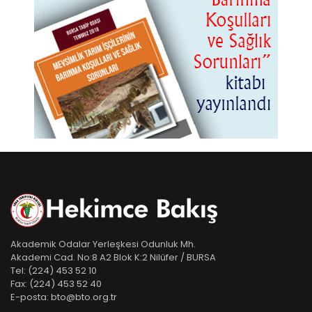
Akademik Odalar Yerleşkesi Odunluk Mh.
Akademi Cad. No:8 A2 Blok K:2 Nilüfer / BURSA
Tel:
(224) 453 52 10
Fax:
(224) 453 52 40
E-posta:
bto@bto.org.tr