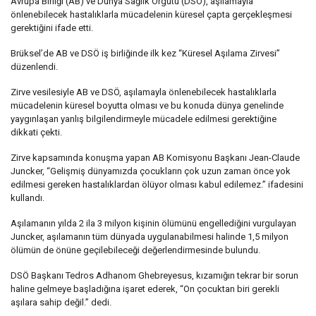
Avrupa Birliği (AB) ve Dünya Sağlık Örgütü (DSÖ), aşılamayla
önlenebilecek hastalıklarla mücadelenin küresel çapta gerçekleşmesi
gerektiğini ifade etti.
Brüksel’de AB ve DSÖ iş birliğinde ilk kez “Küresel Aşılama Zirvesi”
düzenlendi.
Zirve vesilesiyle AB ve DSÖ, aşılamayla önlenebilecek hastalıklarla
mücadelenin küresel boyutta olması ve bu konuda dünya genelinde
yaygınlaşan yanlış bilgilendirmeyle mücadele edilmesi gerektiğine
dikkati çekti.
Zirve kapsamında konuşma yapan AB Komisyonu Başkanı Jean-Claude
Juncker, “Gelişmiş dünyamızda çocukların çok uzun zaman önce yok
edilmesi gereken hastalıklardan ölüyor olması kabul edilemez.” ifadesini
kullandı.
Aşılamanın yılda 2 ila 3 milyon kişinin ölümünü engellediğini vurgulayan
Juncker, aşılamanın tüm dünyada uygulanabilmesi halinde 1,5 milyon
ölümün de önüne geçilebileceği değerlendirmesinde bulundu.
DSÖ Başkanı Tedros Adhanom Ghebreyesus, kızamığın tekrar bir sorun
haline gelmeye başladığına işaret ederek, “On çocuktan biri gerekli
aşılara sahip değil.” dedi.