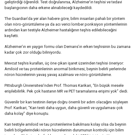
geliştirdiği öğrenildi. Test doğrulanırsa, Alzheimer’ın teşhisi ve tedavi
başlangıcının daha erkene alınabileceği kaydedildi.
The Guardian’da yer alan habere göre, bilim insanları pahalı bir yöntem
olan nöro-görüntüleme ya da acı verici lomber ponksiyon yöntemlerinin
ardından kan testiyle Alzheimer hastalığının teşhis edilebileceğini
keşfetti.
Alzheimer’ın en yaygın formu olan Demans’ın erken teşhisinin bu zamana
kadar çok zor olduğu biliniyordu.
Mevcut teşhis kuralları, üç öne çıkan işaret üzerinden teşhisi öneriyor:
Amiloid ve tau proteinlerinin anormal birikmesi, beynin belirli yerlerinde
nöron hücrelerinin yavaş yavaş azalması ve nöro-görüntüleme.
Pittsburgh Ünviersitesi’nden Prof. Thomas Karikari, “En büyük mesele
erişilebilirlik. Pek çok hastanın MR ve PET taramalarına erişimi yok” dedi.
Güvenilir bir kan testinin ileriye doğru önemli bir adım olacağını söyleyen
Prof. Karikari, “Kan testi daha uygun, daha güvenli ve uygulaması çok
daha kolay” diye konuştu.
Kan testiyle amiloid ve tau proteinlerine bakılması kolay olsa da beynin
belirli bölgelerindeki nöron hücrelerinin durumunun kontrolü için bilim