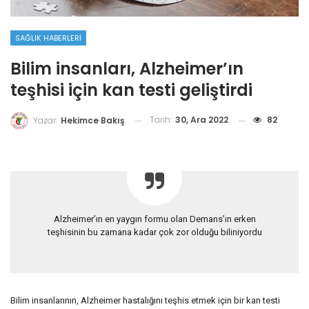
SAĞLIK HABERLERI
Bilim insanları, Alzheimer’ın
teşhisi için kan testi geliştirdi
Tarih:
30, Ara 2022
82
Yazar:
Hekimce Bakış
Alzheimer’ın en yaygın formu olan Demans’ın erken
teşhisinin bu zamana kadar çok zor olduğu biliniyordu
Bilim insanlarının, Alzheimer hastalığını teşhis etmek için bir kan testi