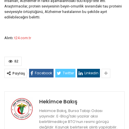
insanları, Alzheimer’ın farklı aşamalarındaki 600 kişiyi test etti.
Araştırmacılar, protein seviyesinin beyin-omurilik sıvısındaki tau proteini
seviyesiyle örtüştüğünü, Alzheimer hastalarının bu şekilde ayırt
edilebileceğini belirtti.
Alıntı:
t24.com.tr
82
Facebook
Twitter
Linkedin
Paylaş
Hekimce Bakış
Hekimce Bakış, Bursa Tabip Odası
yayınıdır. E-Blog'taki yazılar aksi
belirtilmedikçe BTO’nun resmi görüşü
değildir. Kaynak belirterek alıntı yapılabilir.