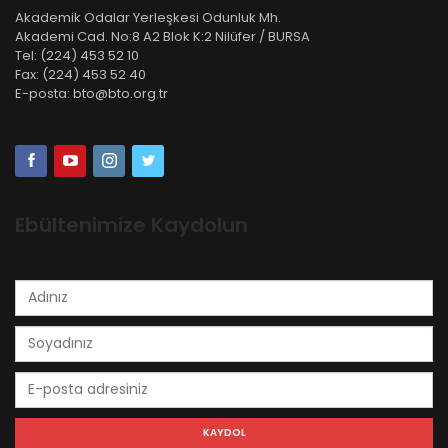
Akademik Odalar Yerleşkesi Odunluk Mh.
Akademi Cad. No:8 A2 Blok K:2 Nilüfer / BURSA
Tel:
(224) 453 52 10
Fax:
(224) 453 52 40
E-posta:
bto@bto.org.tr
Ebültenimize Kaydolun