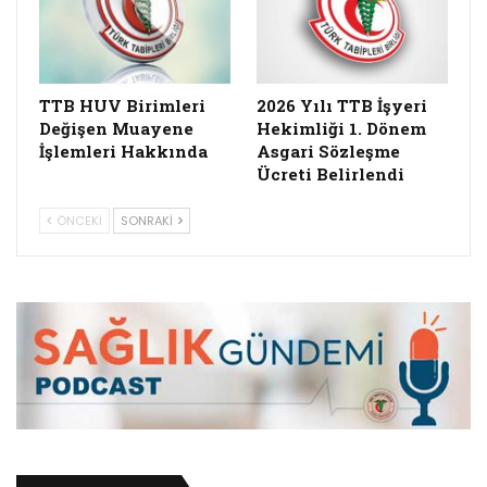
TTB HUV Birimleri
2026 Yılı TTB İşyeri
Değişen Muayene
Hekimliği 1. Dönem
İşlemleri Hakkında
Asgari Sözleşme
Ücreti Belirlendi
ÖNCEKI
SONRAKI