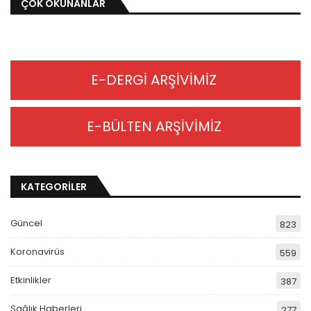
ÇOK OKUNANLAR
E-DERGİ ARŞİVİMİZ
E-BÜLTEN ARŞİVİMİZ
KATEGORİLER
Güncel
823
Koronavirüs
559
Etkinlikler
387
Sağlık Haberleri
277