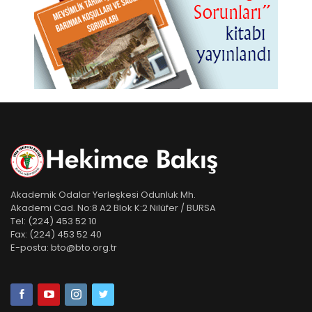
Akademik Odalar Yerleşkesi Odunluk Mh.
Akademi Cad. No:8 A2 Blok K:2 Nilüfer / BURSA
Tel:
(224) 453 52 10
Fax:
(224) 453 52 40
E-posta:
bto@bto.org.tr