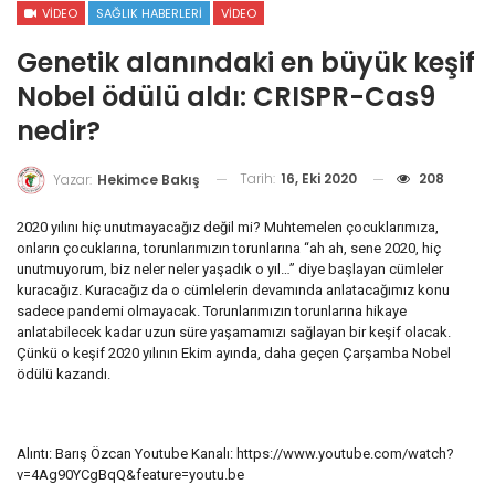
VIDEO
SAĞLIK HABERLERI
VIDEO
Genetik alanındaki en büyük keşif
Nobel ödülü aldı: CRISPR-Cas9
nedir?
Tarih:
16, Eki 2020
208
Yazar:
Hekimce Bakış
2020 yılını hiç unutmayacağız değil mi? Muhtemelen çocuklarımıza,
onların çocuklarına, torunlarımızın torunlarına “ah ah, sene 2020, hiç
unutmuyorum, biz neler neler yaşadık o yıl…” diye başlayan cümleler
kuracağız. Kuracağız da o cümlelerin devamında anlatacağımız konu
sadece pandemi olmayacak. Torunlarımızın torunlarına hikaye
anlatabilecek kadar uzun süre yaşamamızı sağlayan bir keşif olacak.
Çünkü o keşif 2020 yılının Ekim ayında, daha geçen Çarşamba Nobel
ödülü kazandı.
Alıntı: Barış Özcan Youtube Kanalı: https://www.youtube.com/watch?
v=4Ag90YCgBqQ&feature=youtu.be