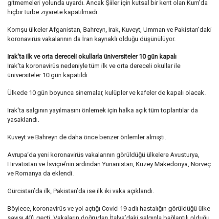
gitmemeleri yolunda uyardı. Ancak Şiiler için kutsal bir kent olan Kum’da
hiçbir türbe ziyarete kapatılmadı.
Komşu ülkeler Afganistan, Bahreyn, Irak, Kuveyt, Umman ve Pakistan’daki
koronavirüs vakalarının da İran kaynaklı olduğu düşünülüyor.
Irak’ta ilk ve orta dereceli okullarla üniversiteler 10 gün kapalı
Irak’ta koronavirüs nedeniyle tüm ilk ve orta dereceli okullar ile
üniversiteler 10 gün kapatıldı.
Ülkede 10 gün boyunca sinemalar, kulüpler ve kafeler de kapalı olacak.
Irak’ta salgının yayılmasını önlemek için halka açık tüm toplantılar da
yasaklandı.
Kuveyt ve Bahreyn de daha önce benzer önlemler almıştı.
Avrupa’da yeni koronavirüs vakalarının görüldüğü ülkelere Avusturya,
Hırvatistan ve İsviçre’nin ardından Yunanistan, Kuzey Makedonya, Norveç
ve Romanya da eklendi.
Gürcistan’da ilk, Pakistan’da ise ilk iki vaka açıklandı.
Böylece, koronavirüs ve yol açtığı Covid-19 adlı hastalığın görüldüğü ülke
sayısı 40’ı geçti. Vakaların doğrudan İtalya’daki salgınla bağlantılı olduğu