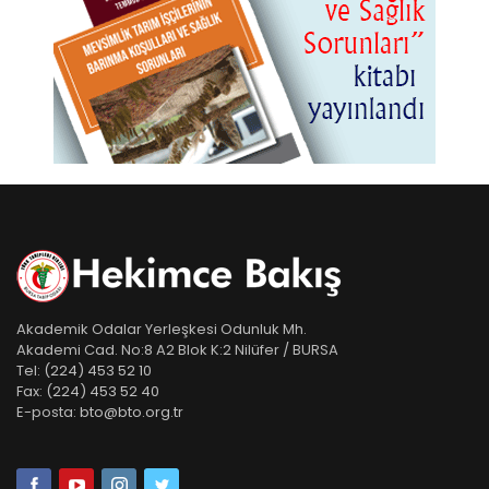
Akademik Odalar Yerleşkesi Odunluk Mh.
Akademi Cad. No:8 A2 Blok K:2 Nilüfer / BURSA
Tel:
(224) 453 52 10
Fax:
(224) 453 52 40
E-posta:
bto@bto.org.tr