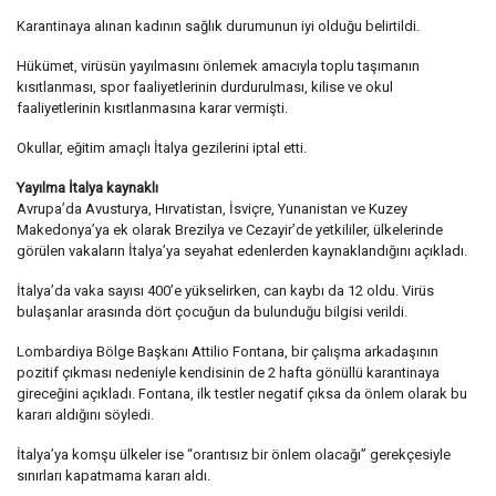
Karantinaya alınan kadının sağlık durumunun iyi olduğu belirtildi.
Hükümet, virüsün yayılmasını önlemek amacıyla toplu taşımanın
kısıtlanması, spor faaliyetlerinin durdurulması, kilise ve okul
faaliyetlerinin kısıtlanmasına karar vermişti.
Okullar, eğitim amaçlı İtalya gezilerini iptal etti.
Yayılma İtalya kaynaklı
Avrupa’da Avusturya, Hırvatistan, İsviçre, Yunanistan ve Kuzey
Makedonya’ya ek olarak Brezilya ve Cezayir’de yetkililer, ülkelerinde
görülen vakaların İtalya’ya seyahat edenlerden kaynaklandığını açıkladı.
İtalya’da vaka sayısı 400’e yükselirken, can kaybı da 12 oldu. Virüs
bulaşanlar arasında dört çocuğun da bulunduğu bilgisi verildi.
Lombardiya Bölge Başkanı Attilio Fontana, bir çalışma arkadaşının
pozitif çıkması nedeniyle kendisinin de 2 hafta gönüllü karantinaya
gireceğini açıkladı. Fontana, ilk testler negatif çıksa da önlem olarak bu
kararı aldığını söyledi.
İtalya’ya komşu ülkeler ise “orantısız bir önlem olacağı” gerekçesiyle
sınırları kapatmama kararı aldı.