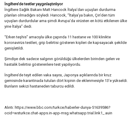
İngiltere’de testler yaygınlaştırılıyor
İngiltere Sağlık Bakanı Matt Hancock İtalya’dan uçuşları durdurma
planları olmadığını söyledi. Hancock, “İtalya’ya bakın, Çin’den tüm
uçuşları durdurdular ama şimdi Avrupa’da virüsten en kötü etkilenen ülke
yine İtalya” dedi.
“Erken teşhis” amacıyla ülke çapında 11 hastane ve 100 klinikte
koronavirüs testleri, grip belirtisi gösteren kişileri de kapsayacak şekilde
genişletildi.
Şimdiye dek sadece salgının görüldüğü ülkelerden birinden gelen ve
hastalık belirtisi gösterenlere test yapılıyordu.
İngiltere’de teyit edilen vaka sayısı, Japonya açıklarında bir kruz
gemisinde karantinada tutulan dört kişinin de eklenmesiyle 13’e yükseldi.
Bunların sekizi hastaneden taburcu edildi.
Alıntı: https://www.bbc.com/turkce/haberler-dunya-51639586?
ocid=wsturkce.chat-apps.in-app-msg.whatsapp.trial.link1_.auin