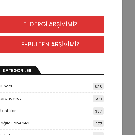
E-DERGİ ARŞİVİMİZ
E-BÜLTEN ARŞİVİMİZ
KATEGORİLER
Güncel
823
Koronavirüs
559
tkinlikler
387
Sağlık Haberleri
277