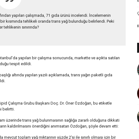
afından yapılan çalışmada, 71 gıda ürünü incelendi. İncelemenin
bir kısmında tehlikeli oranda trans yağ bulunduğu belirlendi. Peki
er tehlikenin sınırında?
İstanbul’da yapılan bir çalışma sonucunda, markette ve açıkta satılan
duğu tespit edildi.
başlığı altında yapılan yazılı açıklamada, trans yağın paketli gıda
ldi.
 Lipid Çalışma Grubu Başkanı Doç. Dr. Öner Özdoğan, bu etiketle
 belirtti.
m üzerinde trans yağ bulunmasının sağlığa zararlı olduğuna dikkati
ların kaldırılmasını önerdiğini anımsatan Özdoğan, şöyle devam etti:
mevcut toplam yağ miktarının yüzde 2’si ile sınırlı olması için bir