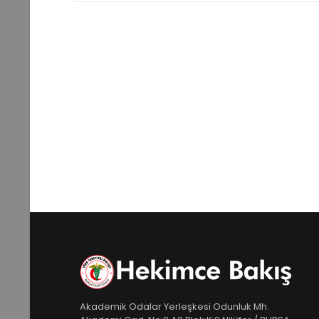
Akademik Odalar Yerleşkesi Odunluk Mh.