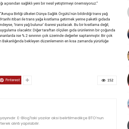
ğı açısından sağlıklı yeni bir nesil yetiştirmeyi önemsiyoruz.”
Avrupa Birliği ülkeleri Dünya Sağlık Örgütü’nün bildirdiği trans yağ
 tarihi itibari ile trans yağa kısıtlama getirmek yerine paketli gıdada
eyse, ‘trans yağ bulunur’ ibaresi yazılacak. Bu bir kısıtlama değil,
uygulama olacaktır. Diğer taraftan ölçülen gıda ürünlerinin bir çoğunda
nanlarda ise % 2 sınırının çok üzerinde değerler saptanmıştır. Bir çok
rman Bakanlığında bekleyen düzenlemenin en kısa zamanda yürürlüğe
Pinterest
152
yınıdır. E-Blog'taki yazılar aksi belirtilmedikçe BTO’nun
rek alıntı yapılabilir.