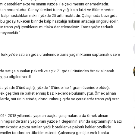
şimi desteklemekte ve sınırın yüzde 1’e çekilmesini önermektedir.
ndan sorumludur. Sanayi üretimi trans yağ, kalp krizi ve ölüme neden
 kalp hastalıkları riskini yüzde 25 arttırmaktadır. Çalışmada bazı gıda
u gıdayı tüketen birinde kalp hastalığı riskinin artacağı öngörülebilir.
n trans yağ içeriklerini mutlaka denetlemeliyiz. Trans yağın tedarik
rmeyecektir.”
n Türkiye’de satılan gıda ürünlerinde trans yağ miktarını saptamak üzere
a satışa sunulan paketli ve açık 71 gıda ürününden örnek alınarak
şu bilgileri verdi:
nda yüzde 3’ünü aştığı, yüzde 13’ünde ise 1 gram üzerinde olduğu
rek çeşitleri ile paketlenmiş bazı keklerde bulunmuştur. Örnek alınan
lerde, süt ürünlerinde, dondurulmuş gıda ve çerezlerde trans yağ oranı
2014-2018 yıllarında yapılan başka çalışmalarda da örnek alınan
inin hepsinde trans yağ oranı yüzde 1 değerinin altında saptanmıştır. Bazı
 etmektedir. Açıkta satılan yağlı börekler ve paketli kekler özellikle
ğrenciler tarafından tüketilmektedir. Çalışmayı genişleterek başka