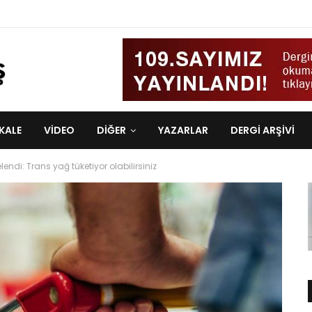
KALE
VIDEO
DİĞER
YAZARLAR
DERGI ARŞIVI
lendi: Trans yağ tüketiyor olabilirsiniz