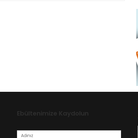
Ebültenimize Kaydolun