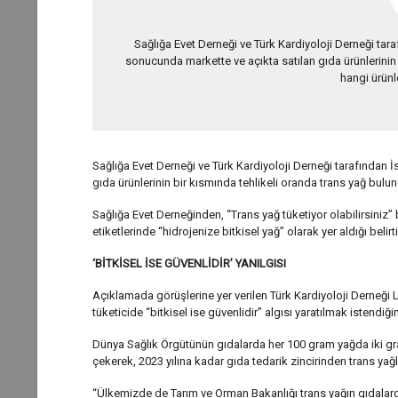
Sağlığa Evet Derneği ve Türk Kardiyoloji Derneği tar
sonucunda markette ve açıkta satılan gıda ürünlerinin 
hangi ürünl
Sağlığa Evet Derneği ve Türk Kardiyoloji Derneği tarafından 
gıda ürünlerinin bir kısmında tehlikeli oranda trans yağ bulun
Sağlığa Evet Derneğinden, “Trans yağ tüketiyor olabilirsiniz” 
etiketlerinde “hidrojenize bitkisel yağ” olarak yer aldığı belirti
‘BİTKİSEL İSE GÜVENLİDİR’ YANILGISI
Açıklamada görüşlerine yer verilen Türk Kardiyoloji Derneği
tüketicide “bitkisel ise güvenlidir” algısı yaratılmak istendiğini
Dünya Sağlık Örgütünün gıdalarda her 100 gram yağda iki gra
çekerek, 2023 yılına kadar gıda tedarik zincirinden trans yağ
“Ülkemizde de Tarım ve Orman Bakanlığı trans yağın gıdalarda 