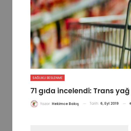
SAĞLIKLI BESLENME
71 gıda incelendi: Trans yağ 
Tarih:
6, Eyl 2019
Yazar:
Hekimce Bakış