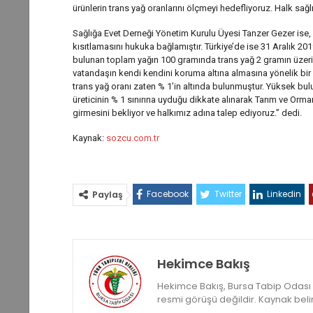
ürünlerin trans yağ oranlarını ölçmeyi hedefliyoruz. Halk sağlı
Sağlığa Evet Derneği Yönetim Kurulu Üyesi Tanzer Gezer ise, “
kısıtlamasını hukuka bağlamıştır. Türkiye’de ise 31 Aralık 2019
bulunan toplam yağın 100 gramında trans yağ 2 gramın üzerind
vatandaşın kendi kendini koruma altına almasına yönelik bir 
trans yağ oranı zaten % 1’in altında bulunmuştur. Yüksek bulu
üreticinin % 1 sınırına uyduğu dikkate alınarak Tarım ve O
girmesini bekliyor ve halkımız adına talep ediyoruz.” dedi.
Kaynak:
sozcu.com.tr
Facebook
Twitter
Linkedin
Paylaş
Hekimce Bakış
Hekimce Bakış, Bursa Tabip Odası ya
resmi görüşü değildir. Kaynak belirte