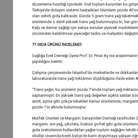
düzenleme hazırlığı içindedir. Sivil toplum kurumları bu giri
Türkiye’de dolaşım sistemi hastalıkları ölümlerin yüzde 40’ı
olan zehirli gıda katkısıdır. Günde 5 gram trans yağ tüketmek
ürünlerinde o denli yüksek trans yağ bulunmuştur ki, her gün b
Kalp ve damar sağlığı için satışa sunulan yiyecek maddelerini
zincirinden kaldırılması yiyeceğin tadını ve maliyetini değişti
71 GIDA ÜRÜNÜ İNCELENDİ
Sağlığa Evet Derneği Üyesi Prof. Dr. Pınar Ay ise araştırmanı
yapıldığını belirtti.
Çalışma çerçevesinde İstanbul’da marketlerde ve dükkanlard
laboratuvarda trans yağ miktarının ölçüldüğünü ifade eden Ay, 
“Trans yağın, bu ürünlerin yüzde 7’sinde toplam yağ miktarı
saptanmıştır. En yüksek trans yağ değerleri açıkta satılan bö
simit, açma gibi çokça tüketilen hamur ürünlerinde, margarin
yüzde 1’in altında bulunmuştur.
Mutfak Ürünleri ve Margarin Sanayicileri Derneği tarafından 
margarin, sıvı yağ, çikolata, bisküvi gofret gibi gıda ürünler
gıda üreticilerinin kullandıkları yağlar toplum sağlığını tehdit
okullar civarında kısıtlı bütçe ile karın doyurmaya çalışan ö