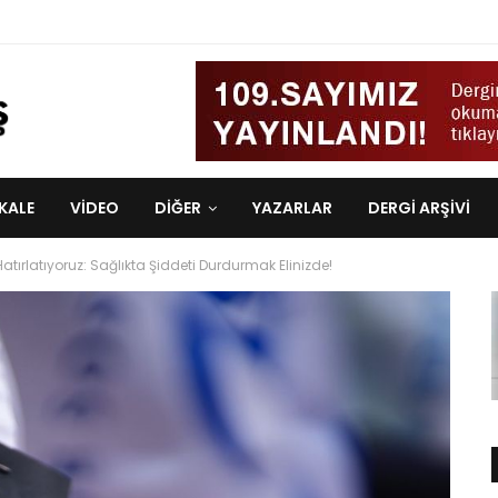
KALE
VIDEO
DİĞER
YAZARLAR
DERGI ARŞIVI
tırlatıyoruz: Sağlıkta Şiddeti Durdurmak Elinizde!