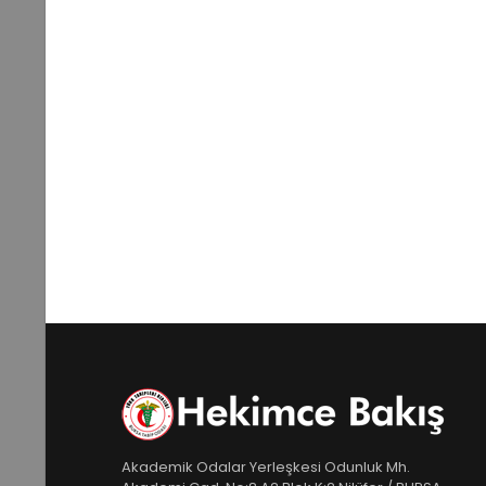
Akademik Odalar Yerleşkesi Odunluk Mh.