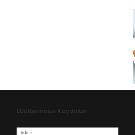
Ebültenimize Kaydolun