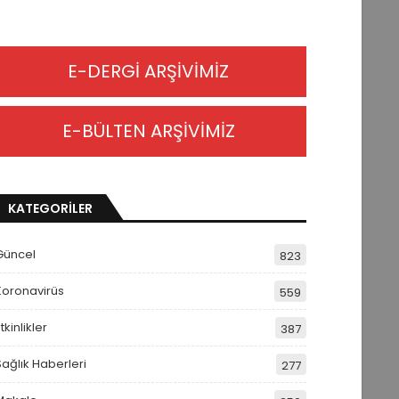
E-DERGİ ARŞİVİMİZ
E-BÜLTEN ARŞİVİMİZ
KATEGORİLER
Güncel
823
Koronavirüs
559
tkinlikler
387
Sağlık Haberleri
277