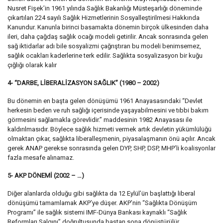
Nusret Fişek’in 1961 yılında Sağlık Bakanlığı Müsteşarlığı döneminde
çıkartılan 224 sayılı Sağlık Hizmetlerinin Sosyalleştirilmesi Hakkında
Kanundur. Kanunla birinci basamakta dönemin birçok ülkesinden daha
ileri, daha çağdaş sağlık ocağı modeli getirilir. Ancak sonrasında gelen
sağ iktidarlar adı bile sosyalizmi çağrıştıran bu modeli benimsemez,
sağlık ocakları kaderlerine terk edilir. Sağlıkta sosyalizasyon bir kuğu
çığlığı olarak kalır
4- “DARBE, LİBERALİZASYON SAĞLIK” (1980 – 2002)
Bu dönemin en başta gelen dönüşümü 1961 Anayasasındaki “Devlet
herkesin beden ve ruh sağlığı içerisinde yaşayabilmesini ve tıbbi bakım
görmesini sağlamakla görevlidir.” maddesinin 1982 Anayasası ile
kaldırılmasıdır. Böylece sağlık hizmeti vermek artık devletin yükümlülüğü
olmaktan çıkar, sağlıkta liberalleşmenin, piyasalaşmanın önü açılır. Ancak
gerek ANAP gerekse sonrasında gelen DYP, SHP, DSP, MHP’li koalisyonlar
fazla mesafe alınamaz.
5- AKP DÖNEMİ (2002 – …)
Diğer alanlarda olduğu gibi sağlıkta da 12 Eylül’ün başlattığı liberal
dönüşümü tamamlamak AKP’ye düşer. AKP’nin “Sağlıkta Dönüşüm
Programı” ile sağlık sistemi IMF-Dünya Bankası kaynaklı “Sağlık
Reformları Salgını” doğrultusunda baştan sona dönüştürülür.