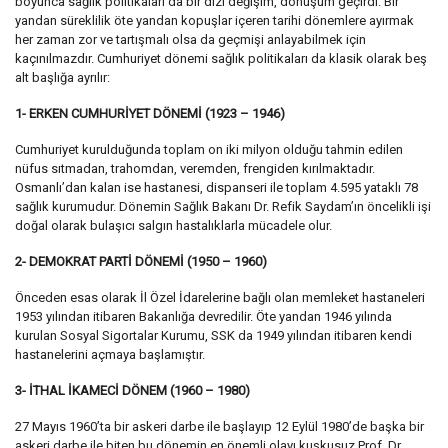
boyunca sağlık politikaları da bir dizi değişim, dönüşüm geçirdi. Bir
yandan süreklilik öte yandan kopuşlar içeren tarihi dönemlere ayırmak
her zaman zor ve tartışmalı olsa da geçmişi anlayabilmek için
kaçınılmazdır. Cumhuriyet dönemi sağlık politikaları da klasik olarak beş
alt başlığa ayrılır:
1- ERKEN CUMHURİYET DÖNEMİ (1923 – 1946)
Cumhuriyet kurulduğunda toplam on iki milyon olduğu tahmin edilen
nüfus sıtmadan, trahomdan, veremden, frengiden kırılmaktadır.
Osmanlı’dan kalan ise hastanesi, dispanseri ile toplam 4.595 yataklı 78
sağlık kurumudur. Dönemin Sağlık Bakanı Dr. Refik Saydam’ın öncelikli işi
doğal olarak bulaşıcı salgın hastalıklarla mücadele olur.
2- DEMOKRAT PARTİ DÖNEMİ (1950 – 1960)
Önceden esas olarak İl Özel İdarelerine bağlı olan memleket hastaneleri
1953 yılından itibaren Bakanlığa devredilir. Öte yandan 1946 yılında
kurulan Sosyal Sigortalar Kurumu, SSK da 1949 yılından itibaren kendi
hastanelerini açmaya başlamıştır.
3- İTHAL İKAMECİ DÖNEM (1960 – 1980)
27 Mayıs 1960’ta bir askeri darbe ile başlayıp 12 Eylül 1980’de başka bir
askeri darbe ile biten bu dönemin en önemli olayı kuşkusuz Prof. Dr.