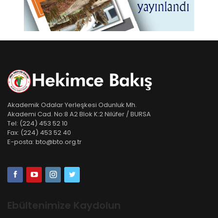
Akademik Odalar Yerleşkesi Odunluk Mh.
Akademi Cad. No:8 A2 Blok K:2 Nilüfer / BURSA
Tel:
(224) 453 52 10
Fax:
(224) 453 52 40
E-posta:
bto@bto.org.tr
Ebültenimize Kaydolun