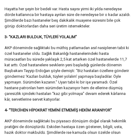
Hayatta her şeyin bir bedeli var. Hasta sayısı yirmi iki yılda neredeyse
dörde katlanınca bir hastaya ayrılan süre de neredeyse bir o kadar azaldı.
Şimdilerde bazı hastaneler beş dakikalık muayene süresini bile çok
görüp doktorlardan daha seri üretim istemekteler.
3- “KAZLARI BULDUK, TÜYLERİ YOLALIM”
AKP döneminde sağlıktaki bu müthiş patlamadan asıl nasiplenen tabii ki
özel hastaneler oldu. Sağlık Bakanlığı hastanelerindeki hasta
müracaatları bu sürede yaklaşık 2,5 kat artarken özel hastanelerde 11,7
kat arttı. Özel hastanelere sevklerin yeni başladığı günlerde dönemin
Başbakanı Tayyip Erdoğan şöyle demişti: “Biz hastaları özellere gönderir
göndermez ‘Kazları bulduk, tüyleri yolalım’ yapmaya başladılar. Öyle
yapmayın. Sürümden kazanın.” Uyarı tabii ki bir işe yaramadı. Özel
hastane patronları hem sürümden kazanıyor hem de ellerine düşmüş
çaresizlik içindeki hastaları “kaz gibi yolmaya” devam ederek kârlarına
kâr, servetlerine servet katıyorlar.
4- “TERCİHEN HİPOKRAT YEMİNİ ETMEMİŞ HEKİM ARANIYOR”
AKP döneminde sağlıktaki bu piyasacı dönüşüm doğal olarak hekimlik
pratiğini de dönüştürdü. Eskiden hastaya özen gösteren, bilgili, usta,
hazık doktor makbuldü. Şimdilerde ise kamuda olsun özelde olsun