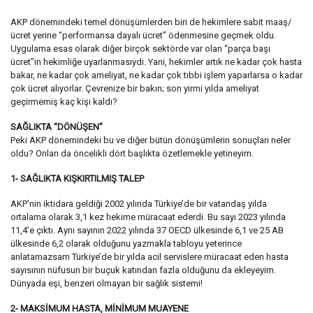
AKP dönemindeki temel dönüşümlerden biri de hekimlere sabit maaş/
ücret yerine “performansa dayalı ücret” ödenmesine geçmek oldu.
Uygulama esas olarak diğer birçok sektörde var olan “parça başı
ücret”in hekimliğe uyarlanmasıydı. Yani, hekimler artık ne kadar çok hasta
bakar, ne kadar çok ameliyat, ne kadar çok tıbbi işlem yaparlarsa o kadar
çok ücret alıyorlar. Çevrenize bir bakın; son yirmi yılda ameliyat
geçirmemiş kaç kişi kaldı?
SAĞLIKTA “DÖNÜŞEN”
Peki AKP dönemindeki bu ve diğer bütün dönüşümlerin sonuçları neler
oldu? Onları da öncelikli dört başlıkta özetlemekle yetineyim.
1- SAĞLIKTA KIŞKIRTILMIŞ TALEP
AKP’nin iktidara geldiği 2002 yılında Türkiye’de bir vatandaş yılda
ortalama olarak 3,1 kez hekime müracaat ederdi. Bu sayı 2023 yılında
11,4’e çıktı. Aynı sayının 2022 yılında 37 OECD ülkesinde 6,1 ve 25 AB
ülkesinde 6,2 olarak olduğunu yazmakla tabloyu yeterince
anlatamazsam Türkiye’de bir yılda acil servislere müracaat eden hasta
sayısının nüfusun bir buçuk katından fazla olduğunu da ekleyeyim.
Dünyada eşi, benzeri olmayan bir sağlık sistemi!
2- MAKSİMUM HASTA, MİNİMUM MUAYENE