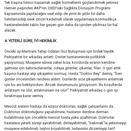
Tek başına birinci basamak sağlık hizmetlerini güçlendirmek yetmez.
Hemen peşinden AKP’nin 2003’teki Sağlıkta Dönüşüm Programı
kapsamında yapılacağını vaat edip de yirmi iki yıldır bir daha
hatırlamadığı sevk zinciri kademeli olarak uygulamaya konmadıkça
hastanelerdeki tablo her geçen gün daha da içinden çıkılmaz bir hal
alacak.
4- YETERLİ SÜRE, İYİ HEKİMLİK
Önceki ay Marmara Tabip Odaları Güz Buluşması için Erdek’teydik.
Psikiyatrist bir arkadaş anlattı. Devlet hastanesinde poliklinik
yapıyormuş. Muayene süresi zaten kısa, koridorda sıranın kendine
gelmesi için sabırsızlananlar, odaya girenler, çıkanlar, filan. O gün artık
kaçıncı hastayı alıp şikayetini sormuş. Hasta “Doktor Bey” demiş, “ben
günler öncesinden randevu aldım. Günlerdir size şikayetlerimi anlatmak
için bu anı bekliyordum. Ancak durumunuzu görüyorum. Bu koşullarda
anlatsam ne olur, anlatmasam ne olur!” Psikiyatrist arkadaş o gün işi
bırakmaya karar vermiş.
Mevcut sistem hastayı da eziyor doktorları, sağlık çalışanlarını da.
Doktorun doktorluğunu yapabilmesi, hastanın derdine derman
bulabilmesi için öncelikle mevcut hasta yükü azaltılmalı. Doktorlar
hastalara yeterli süreyi ayırabilmeli, dinleyebilmeli, “bakmak”la yetinmeyip
muayene edebilmeli, teşhis koyabilmeli, tedavisini düzenleyip tarif