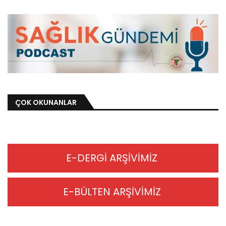
ÇOK OKUNANLAR
E-DERGİ ARŞİVİMİZ
E-BÜLTEN ARŞİVİMİZ