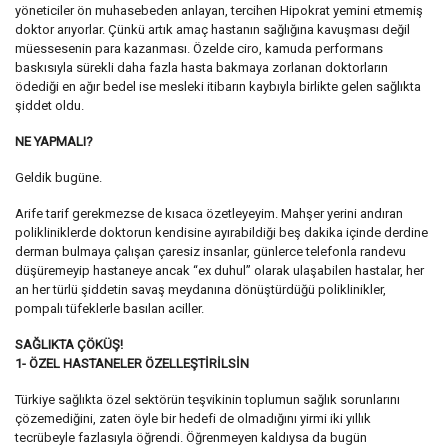
yöneticiler ön muhasebeden anlayan, tercihen Hipokrat yemini etmemiş
doktor arıyorlar. Çünkü artık amaç hastanın sağlığına kavuşması değil
müessesenin para kazanması. Özelde ciro, kamuda performans
baskısıyla sürekli daha fazla hasta bakmaya zorlanan doktorların
ödediği en ağır bedel ise mesleki itibarın kaybıyla birlikte gelen sağlıkta
şiddet oldu.
NE YAPMALI?
Geldik bugüne.
Arife tarif gerekmezse de kısaca özetleyeyim. Mahşer yerini andıran
polikliniklerde doktorun kendisine ayırabildiği beş dakika içinde derdine
derman bulmaya çalışan çaresiz insanlar, günlerce telefonla randevu
düşüremeyip hastaneye ancak “ex duhul” olarak ulaşabilen hastalar, her
an her türlü şiddetin savaş meydanına dönüştürdüğü poliklinikler,
pompalı tüfeklerle basılan aciller.
SAĞLIKTA ÇÖKÜŞ!
1- ÖZEL HASTANELER ÖZELLEŞTİRİLSİN
Türkiye sağlıkta özel sektörün teşvikinin toplumun sağlık sorunlarını
çözemediğini, zaten öyle bir hedefi de olmadığını yirmi iki yıllık
tecrübeyle fazlasıyla öğrendi. Öğrenmeyen kaldıysa da bugün