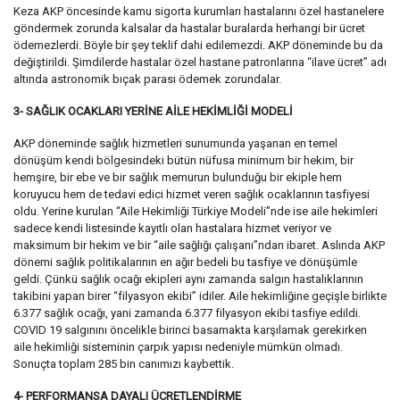
Keza AKP öncesinde kamu sigorta kurumları hastalarını özel hastanelere
göndermek zorunda kalsalar da hastalar buralarda herhangi bir ücret
ödemezlerdi. Böyle bir şey teklif dahi edilemezdi. AKP döneminde bu da
değiştirildi. Şimdilerde hastalar özel hastane patronlarına “ilave ücret” adı
altında astronomik bıçak parası ödemek zorundalar.
3- SAĞLIK OCAKLARI YERİNE AİLE HEKİMLİĞİ MODELİ
AKP döneminde sağlık hizmetleri sunumunda yaşanan en temel
dönüşüm kendi bölgesindeki bütün nüfusa minimum bir hekim, bir
hemşire, bir ebe ve bir sağlık memurun bulunduğu bir ekiple hem
koruyucu hem de tedavi edici hizmet veren sağlık ocaklarının tasfiyesi
oldu. Yerine kurulan “Aile Hekimliği Türkiye Modeli”nde ise aile hekimleri
sadece kendi listesinde kayıtlı olan hastalara hizmet veriyor ve
maksimum bir hekim ve bir “aile sağlığı çalışanı”ndan ibaret. Aslında AKP
dönemi sağlık politikalarının en ağır bedeli bu tasfiye ve dönüşümle
geldi. Çünkü sağlık ocağı ekipleri aynı zamanda salgın hastalıklarının
takibini yapan birer “filyasyon ekibi” idiler. Aile hekimliğine geçişle birlikte
6.377 sağlık ocağı, yani zamanda 6.377 filyasyon ekibi tasfiye edildi.
COVID 19 salgınını öncelikle birinci basamakta karşılamak gerekirken
aile hekimliği sisteminin çarpık yapısı nedeniyle mümkün olmadı.
Sonuçta toplam 285 bin canımızı kaybettik.
4- PERFORMANSA DAYALI ÜCRETLENDİRME