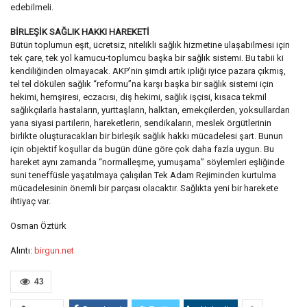
edebilmeli.
BİRLEŞİK SAĞLIK HAKKI HAREKETİ
Bütün toplumun eşit, ücretsiz, nitelikli sağlık hizmetine ulaşabilmesi için
tek çare, tek yol kamucu-toplumcu başka bir sağlık sistemi. Bu tabii ki
kendiliğinden olmayacak. AKP’nin şimdi artık ipliği iyice pazara çıkmış,
tel tel dökülen sağlık “reformu”na karşı başka bir sağlık sistemi için
hekimi, hemşiresi, eczacısı, diş hekimi, sağlık işçisi, kısaca tekmil
sağlıkçılarla hastaların, yurttaşların, halktan, emekçilerden, yoksullardan
yana siyasi partilerin, hareketlerin, sendikaların, meslek örgütlerinin
birlikte oluşturacakları bir birleşik sağlık hakkı mücadelesi şart. Bunun
için objektif koşullar da bugün düne göre çok daha fazla uygun. Bu
hareket aynı zamanda “normalleşme, yumuşama” söylemleri eşliğinde
suni teneffüsle yaşatılmaya çalışılan Tek Adam Rejiminden kurtulma
mücadelesinin önemli bir parçası olacaktır. Sağlıkta yeni bir harekete
ihtiyaç var.
Osman Öztürk
Alıntı:
birgun.net
43