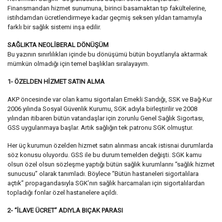
Finansmandan hizmet sunumuna, birinci basamaktan tıp fakültelerine,
istihdamdan ücretlendirmeye kadar geçmiş seksen yıldan tamamıyla
farklı bir sağlık sistemi inşa edilir.
SAĞLIKTA NEOLİBERAL DÖNÜŞÜM
Bu yazının sınırlılıkları içinde bu dönüşümü bütün boyutlarıyla aktarmak
mümkün olmadığı için temel başlıkları sıralayayım.
1- ÖZELDEN HİZMET SATIN ALMA
AKP öncesinde var olan kamu sigortaları Emekli Sandığı, SSK ve Bağ-Kur
2006 yılında Sosyal Güvenlik Kurumu, SGK adıyla birleştirilir ve 2008
yılından itibaren bütün vatandaşlar için zorunlu Genel Sağlık Sigortası,
GSS uygulanmaya başlar. Artık sağlığın tek patronu SGK olmuştur.
Her üç kurumun özelden hizmet satın alınması ancak istisnai durumlarda
söz konusu oluyordu. GSS ile bu durum temelden değişti. SGK kamu
olsun özel olsun sözleşme yaptığı bütün sağlık kurumlarını “sağlık hizmet
sunucusu” olarak tanımladı. Böylece “Bütün hastaneleri sigortalılara
açtık” propagandasıyla SGK’nın sağlık harcamaları için sigortalılardan
topladığı fonlar özel hastanelere açıldı.
2- “İLAVE ÜCRET” ADIYLA BIÇAK PARASI