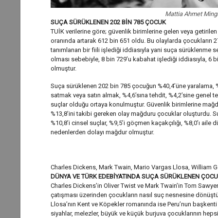
Mattia Ahmet Ming
SUÇA SÜRÜKLENEN 202 BİN 785 ÇOCUK
TUİK verilerine göre; güvenlik birimlerine gelen veya getirilen
oranında artarak 612 bin 651 oldu. Bu olaylarda çocukların 2
tanımlanan bir fiili işlediği iddiasıyla yani suça sürüklenme 
olması sebebiyle, 8 bin 729’u kabahat işlediği iddiasıyla, 6 
olmuştur.
Suça sürüklenen 202 bin 785 çocuğun %40,4’üne yaralama, %1
satmak veya satın almak, %4,6’sına tehdit, %4,2’sine genel te
suçlar olduğu ortaya konulmuştur. Güvenlik birimlerine mağd
%13,8’ini takibi gereken olay mağduru çocuklar oluşturdu. 
%10,8’i cinsel suçlar, %9,5’i göçmen kaçakçılığı, %8,0’ı aile 
nedenlerden dolayı mağdur olmuştur.
Charles Dickens, Mark Twain, Mario Vargas Llosa, William Gol
DÜNYA VE TÜRK EDEBİYATINDA SUÇA SÜRÜKLENEN ÇOC
Charles Dickens’in Oliver Twist ve Mark Twain’in Tom Sawyer 
çatışması üzerinden çocukların nasıl suç nesnesine dönüştüğü
Llosa’nın Kent ve Köpekler romanında ise Peru’nun başkenti Lim
siyahlar, melezler, büyük ve küçük burjuva çocuklarının heps