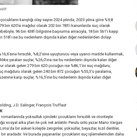
uzzi
 çocukların karıştığı olay sayısı 2024 yılında, 2023 yılına göre %9,8
79 bin 620’si mağdur olarak 202 bin 785’i kanunlarda suç olarak
sebebiyle, 96 bin 438’i bilgisine başvurma amacıyla, 18 bin 561’i kayıp
bin 518’i ise bu nedenlerin dışında kalan diğer nedenlerden dolayı
6,6’sına hırsızlık, %8,2’sine uyuşturucu veya uyarıcı madde kullanmak,
hlike yaratan suçlar, %26,0’ına ise bu nedenlerin dışında kalan diğer
ur olarak gelen 279 bin 620 çocuğun ise %86,1’ini suç mağduru,
Suç mağduru olarak gelen 240 bin 872 çocuğun %55,3’ü yaralama,
düzenine karşı suçlar, %16,5’ine bu nedenlerin dışında kalan diğer
ding, J.D. Salinger, François Truffaut
UK
romanlarında yoksulluk içindeki çocukların hırsızlık ve otoriteyle
 sosyal arka plan ile çok net anlatılır. Perulu ünlü yazar Mario Vargas
a’da bir askeri kolejde zenginler, yoksullar, beyazlar, kızıl derililer,
i bir aradadır. Ve burada yaşananlar çocukların suç işlemelerinden daha