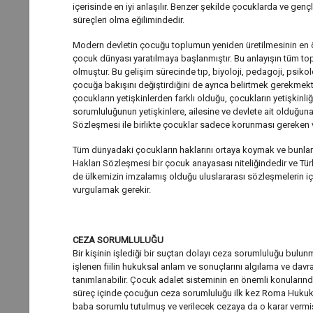
içerisinde en iyi anlaşılır. Benzer şekilde çocuklarda ve ge
süreçleri olma eğilimindedir.
Modern devletin çocuğu toplumun yeniden üretilmesinin en öne
çocuk dünyası yaratılmaya başlanmıştır. Bu anlayışın tüm t
olmuştur. Bu gelişim sürecinde tıp, biyoloji, pedagoji, psikol
çocuğa bakışını değiştirdiğini de ayrıca belirtmek gerekme
çocukların yetişkinlerden farklı olduğu, çocukların yetişkinliğ
sorumluluğunun yetişkinlere, ailesine ve devlete ait olduğun
Sözleşmesi ile birlikte çocuklar sadece korunması gereken va
Tüm dünyadaki çocukların haklarını ortaya koymak ve bunları
Hakları Sözleşmesi bir çocuk anayasası niteliğindedir ve Tü
de ülkemizin imzalamış olduğu uluslararası sözleşmelerin iç
vurgulamak gerekir.
CEZA SORUMLULUĞU
Bir kişinin işlediği bir suçtan dolayı ceza sorumluluğu bulunm
işlenen fiilin hukuksal anlam ve sonuçlarını algılama ve davr
tanımlanabilir. Çocuk adalet sisteminin en önemli konularında
süreç içinde çocuğun ceza sorumluluğu ilk kez Roma Hukukun
baba sorumlu tutulmuş ve verilecek cezaya da o karar vermişt