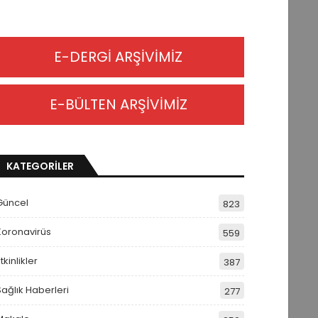
E-DERGİ ARŞİVİMİZ
E-BÜLTEN ARŞİVİMİZ
KATEGORİLER
Güncel
823
Koronavirüs
559
tkinlikler
387
Sağlık Haberleri
277