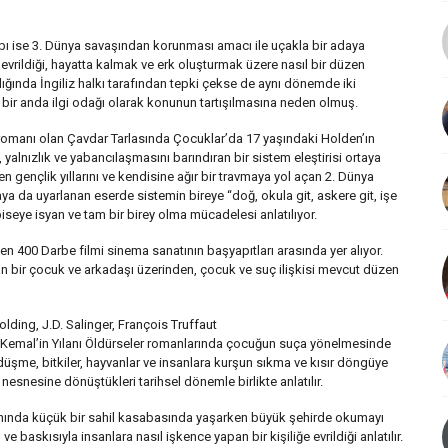
tabı ise 3. Dünya savaşından korunması amacı ile uçakla bir adaya
 evrildiği, hayatta kalmak ve erk oluşturmak üzere nasıl bir düzen
ndığında İngiliz halkı tarafından tepki çekse de aynı dönemde iki
r anda ilgi odağı olarak konunun tartışılmasına neden olmuş.
ek romanı olan Çavdar Tarlasında Çocuklar’da 17 yaşındaki Holden’ın
 yalnızlık ve yabancılaşmasını barındıran bir sistem eleştirisi ortaya
 gençlik yıllarını ve kendisine ağır bir travmaya yol açan 2. Dünya
ya da uyarlanan eserde sistemin bireye “doğ, okula git, askere git, işe
lbiseye isyan ve tam bir birey olma mücadelesi anlatılıyor.
n 400 Darbe filmi sinema sanatının başyapıtları arasında yer alıyor.
n bir çocuk ve arkadaşı üzerinden, çocuk ve suç ilişkisi mevcut düzen
ding, J.D. Salinger, François Truffaut
 Kemal’in Yılanı Öldürseler romanlarında çocuğun suça yönelmesinde
üşme, bitkiler, hayvanlar ve insanlara kurşun sıkma ve kısır döngüye
nesnesine dönüştükleri tarihsel dönemle birlikte anlatılır.
nında küçük bir sahil kasabasında yaşarken büyük şehirde okumayı
baskısıyla insanlara nasıl işkence yapan bir kişiliğe evrildiği anlatılır.