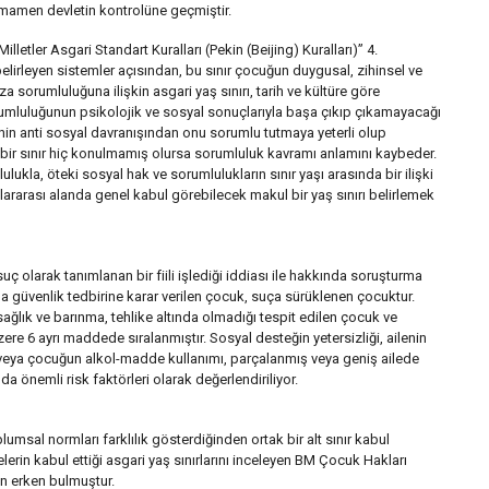
e tamamen devletin kontrolüne geçmiştir.
tler Asgari Standart Kuralları (Pekin (Beijing) Kuralları)” 4.
lirleyen sistemler açısından, bu sınır çocuğun duygusal, zihinsel ve
za sorumluluğuna ilişkin asgari yaş sınırı, tarih ve kültüre göre
mluluğunun psikolojik ve sosyal sonuçlarıyla başa çıkıp çıkamayacağı
ğinin anti sosyal davranışından onu sorumlu tutmaya yeterli olup
 bir sınır hiç konulmamış olursa sorumluluk kavramı anlamını kaybeder.
ukla, öteki sosyal hak ve sorumlulukların sınır yaşı arasında bir ilişki
slararası alanda genel kabul görebilecek makul bir yaş sınırı belirlemek
larak tanımlanan bir fiili işlediği iddiası ile hakkında soruşturma
da güvenlik tedbirine karar verilen çocuk, suça sürüklenen çocuktur.
ağlık ve barınma, tehlike altında olmadığı tespit edilen çocuk ve
ere 6 ayrı maddede sıralanmıştır. Sosyal desteğin yetersizliği, ailenin
/veya çocuğun alkol-madde kullanımı, parçalanmış veya geniş ailede
nemli risk faktörleri olarak değerlendiriliyor.
oplumsal normları farklılık gösterdiğinden ortak bir alt sınır kabul
kelerin kabul ettiği asgari yaş sınırlarını inceleyen BM Çocuk Hakları
in erken bulmuştur.