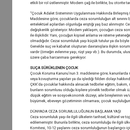
etkili bir rol üstlenmiştir. Modern çağ ile birlikte, bu otorit
“Çocuk Adalet Sisteminin Uygulanması Hakkında Birleşmiş Mille
Maddesine göre; çocuklarda ceza sorumluluğun alt sınırını be
entelektüel açılardan olgunluğa eriştiği yaş baz alınmıştır. Ce
değişkenlik gösteriyor. Modern yaklaşım, çocuğun ceza soru
ile ilişkilidir. Yani, çocuğun kişisel anlama ve isteme yetene
olmadığıdır. Cezai sorumluluk yaşı küçük tutulur ya da böyle
Genelde suç ve kabahat oluşturan davranışlara ilişkin sorumlul
vardır (örneğin evlenme yaşı, rüşt yaşı vb.). Bu durumda, ulu
üzere çaba harcanması gerekiyor.
SUÇA SÜRÜKLENEN ÇOCUK
Çocuk Koruma Kanunu’nun 3. maddesine göre; kanunlarda suç o
veya kovuşturma yapılan ya da işlediği fiilden dolayı hakkın
ÇKK’da çocuklar hakkında alınacak tedbirler eğitim, bakım, s
bunların sorumlusu olduğu kişilere yönelik tedbirler olmak üz
düşük eğitim ve sosyoekonomik düzeyi, aile bireylerinin ve
büyümek, ebeveyn gözetiminin olmaması, çocuk suçluluğunda ö
DÜNYADA CEZA SORUMLULUĞUNUN BAŞLAMA YAŞI
Ceza sorumluluk yaşı ile ilgili ülkelerin tarihsel, kültürel ve t
edilememiştir. Bununla birlikte, ceza sorumluluğu ile ilgili ül
Komitesi, 10-12 yaşlarını ceza sorumluluğunun başlangıcı iç