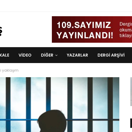
KALE
VIDEO
DİĞER
YAZARLAR
DERGI ARŞIVI
i yaklaşım