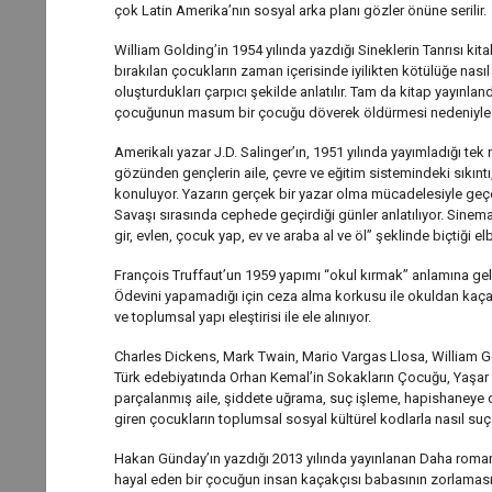
çok Latin Amerika’nın sosyal arka planı gözler önüne serilir.
William Golding’in 1954 yılında yazdığı Sineklerin Tanrısı ki
bırakılan çocukların zaman içerisinde iyilikten kötülüğe nasıl
oluşturdukları çarpıcı şekilde anlatılır. Tam da kitap yayınla
çocuğunun masum bir çocuğu döverek öldürmesi nedeniyle bi
Amerikalı yazar J.D. Salinger’ın, 1951 yılında yayımladığı t
gözünden gençlerin aile, çevre ve eğitim sistemindeki sıkıntı,
konuluyor. Yazarın gerçek bir yazar olma mücadelesiyle geçen
Savaşı sırasında cephede geçirdiği günler anlatılıyor. Sinema
gir, evlen, çocuk yap, ev ve araba al ve öl” şeklinde biçtiği e
François Truffaut’un 1959 yapımı “okul kırmak” anlamına gele
Ödevini yapamadığı için ceza alma korkusu ile okuldan kaça
ve toplumsal yapı eleştirisi ile ele alınıyor.
Charles Dickens, Mark Twain, Mario Vargas Llosa, William Gol
Türk edebiyatında Orhan Kemal’in Sokakların Çocuğu, Yaşar
parçalanmış aile, şiddete uğrama, suç işleme, hapishaneye d
giren çocukların toplumsal sosyal kültürel kodlarla nasıl suç 
Hakan Günday’ın yazdığı 2013 yılında yayınlanan Daha roma
hayal eden bir çocuğun insan kaçakçısı babasının zorlaması ve 