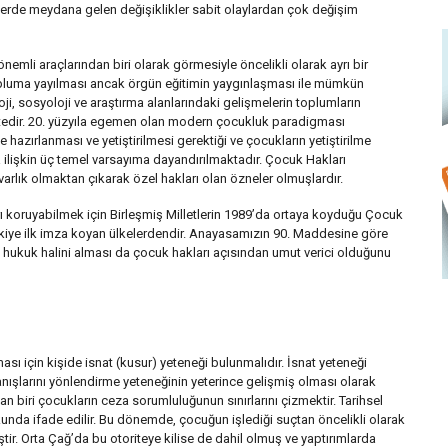
nçlerde meydana gelen değişiklikler sabit olaylardan çok değişim
mli araçlarından biri olarak görmesiyle öncelikli olarak ayrı bir
opluma yayılması ancak örgün eğitimin yaygınlaşması ile mümkün
oji, sosyoloji ve araştırma alanlarındaki gelişmelerin toplumların
ktedir. 20. yüzyıla egemen olan modern çocukluk paradigması
e hazırlanması ve yetiştirilmesi gerektiği ve çocukların yetiştirilme
a ilişkin üç temel varsayıma dayandırılmaktadır. Çocuk Hakları
rlık olmaktan çıkarak özel hakları olan özneler olmuşlardır.
 koruyabilmek için Birleşmiş Milletlerin 1989’da ortaya koyduğu Çocuk
rkiye ilk imza koyan ülkelerdendir. Anayasamızın 90. Maddesine göre
 hukuk halini alması da çocuk hakları açısından umut verici olduğunu
ası için kişide isnat (kusur) yeteneği bulunmalıdır. İsnat yeteneği
anışlarını yönlendirme yeteneğinin yeterince gelişmiş olması olarak
n biri çocukların ceza sorumluluğunun sınırlarını çizmektir. Tarihsel
da ifade edilir. Bu dönemde, çocuğun işlediği suçtan öncelikli olarak
ir. Orta Çağ’da bu otoriteye kilise de dahil olmuş ve yaptırımlarda