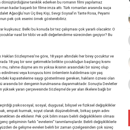
ra dönüştürdüğüne tanıklık ederken bu romanın filmi yapılamaz
an kadar başarılı bir filme imza attı. Türk romanları arasında suça
Adalet Ağaoğlu’nun Üç Beş Kişi, Sevgi Soysal’ın Tante Rosa, Peyami
nun pek çok eserini örnek gösterebiliriz.
 kuşkusuz. Belki bu konuda bir tez çalışması çok yararlı olacaktır. O
cuklar nasıl bir tıbbi ve adli değerlendirme sürecinden geçiyor? Bu
k Hakları Sözleşmesi’ne göre, 18 yaşın altındaki her birey çocuktur ve
urada 18 yaş bir sınır getirmekle birlikte çocukluğun başlangıç kısmı
 mu, rahme düşme anı mı yoksa ikisinin arasındaki bir süreç olup
n edinilmesi veya koruyucu kimi önlemlerin kaldırılması için yaş
ndeki kapasitelerine saygı gösterilmesi gereken, hakların öznesi olan
ü arasında bir dengenin kurulmasına dayanmaktadır. Sonuçta Devletler
yüksek yararı çerçevesinde Sözleşme’de yer alan ilkelere bağlı bir
rdiği psikososyal, sosyal, duygusal, bilişsel ve fiziksel değişiklikler
ak, empati kurmak, soyut olarak düşünebilmek, birkaç şeyin adını
tikten de etkilenir. Pek çok bilim insanı belirli değişikliklerin olması
ç gelişiminin farklı “evrelerini” tanımlamışlardır. Belirli değişikliklerle
 bu yüzden de gelişme evreleri belirli bir zaman çizelgesinden çok süreç