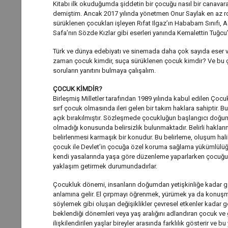
Kitabı ilk okuduğumda şiddetin bir çocuğu nasıl bir canava
demiştim. Ancak 2017 yılında yönetmen Onur Saylak en az rom
sürüklenen çocukları işleyen Rıfat Ilgaz’ın Hababam Sınıfı, 
Safa’nın Sözde Kızlar gibi eserleri yanında Kemalettin Tuğcu’
Türk ve dünya edebiyatı ve sinemada daha çok sayıda eser var
zaman çocuk kimdir, suça sürüklenen çocuk kimdir? Ve bu ço
soruların yanıtını bulmaya çalışalım.
ÇOCUK KİMDİR?
Birleşmiş Milletler tarafından 1989 yılında kabul edilen Çocu
sırf çocuk olmasında ileri gelen bir takım haklara sahiptir. B
açık bırakılmıştır. Sözleşmede çocukluğun başlangıcı doğum
olmadığı konusunda belirsizlik bulunmaktadır. Belirli hakları
belirlenmesi karmaşık bir konudur. Bu belirleme, oluşum hali
çocuk ile Devlet’in çocuğa özel koruma sağlama yükümlülüğ
kendi yasalarında yaşa göre düzenleme yaparlarken çocuğun 
yaklaşım getirmek durumundadırlar.
Çocukluk dönemi, insanların doğumdan yetişkinliğe kadar geçi
anlamına gelir. El çırpmayı öğrenmek, yürümek ya da konuşm
söylemek gibi oluşan değişiklikler çevresel etkenler kadar gene
beklendiği dönemleri veya yaş aralığını adlandıran çocuk ve gen
ilişkilendirilen yaşlar bireyler arasında farklılık gösterir ve