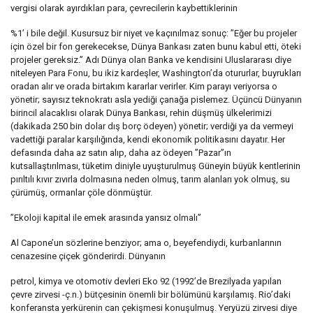
vergisi olarak ayırdıkları para, çevrecilerin kaybettiklerinin
%1’ i bile değil. Kusursuz bir niyet ve kaçınılmaz sonuç: ”Eğer bu projeler
için özel bir fon gerekecekse, Dünya Bankası zaten bunu kabul etti, öteki
projeler gereksiz.” Adı Dünya olan Banka ve kendisini Uluslararası diye
niteleyen Para Fonu, bu ikiz kardeşler, Washington’da otururlar, buyrukları
oradan alır ve orada birtakım kararlar verirler. Kim parayı veriyorsa o
yönetir; sayısız teknokratı asla yediği çanağa pislemez. Üçüncü Dünyanın
birincil alacaklısı olarak Dünya Bankası, rehin düşmüş ülkelerimizi
(dakikada 250 bin dolar dış borç ödeyen) yönetir; verdiği ya da vermeyi
vadettiği paralar karşılığında, kendi ekonomik politikasını dayatır. Her
defasında daha az satın alıp, daha az ödeyen ”Pazar”ın
kutsallaştırılması, tüketim diniyle uyuşturulmuş Güneyin büyük kentlerinin
pırıltılı kıvır zıvırla dolmasına neden olmuş, tarım alanları yok olmuş, su
çürümüş, ormanlar çöle dönmüştür.
”Ekoloji kapital ile emek arasında yansız olmalı”
Al Capone’un sözlerine benziyor; ama o, beyefendiydi, kurbanlarının
cenazesine çiçek gönderirdi. Dünyanın
petrol, kimya ve otomotiv devleri Eko 92 (1992’de Brezilyada yapılan
çevre zirvesi -ç.n.) bütçesinin önemli bir bölümünü karşılamış. Rio’daki
konferansta yerkürenin can çekişmesi konuşulmuş. Yeryüzü zirvesi diye