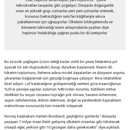
teknokratları tavşanlar gibi çoğalıyor. Dünyada doğurganlık
oranı en yüksek grup; uzmanlar yeni yeni uzmanlar üreterek,
konunun belirsizliğinin selofan kâğıtlarıyla sıkıca
paketlenmesi için uğraşıyorlar. Ülkelerin bildirgelerinde ve
kimsenin takmadığı resmi anlaşmalarda yazılsın diye
hepimizi fedakârlığa çağıran puslu bir dil üretiyorlar.
Bu sözcük çağlayanı (ozon deliği kadar ciddi bir çevre felaketine yol
açacak bir sel oluşturabilir) durup dururken başlamadı. Resmi dil,
tüketim toplumunu, ilerleme adına model dayatanları ve dünyanın suyunu
çıkaranları bağışlamak için gerçeği boğmaya çalışıyor. Ama istatistikler
itiraf ediyor: Laf kalabalığının gizleyemediği verilere göre insanoğlunun
%20 si çevreye yapılan zulümün %80 inden sorumlu. Katillerin intihar
dedikleri bu suçun cezasını toprağın yok olması, havanın kirlenmesi,
suyun zehirlenmesi, iklimin delirmesi, doğal ve yenilenebilir kaynakların
mahvolması sonucunda tüm insanlık ödeyecek.
Norveç başbakanı Harlem Bruntland, geçtiğimiz günlerde ”dünyada
yaşayan 7 milyar insan Batılı gelişmiş ülkelerin insanları gibi tüketecek
olsaydı eğer, yerküre gibi 10 gezegen daha gerekecekti” diye açıkladı.