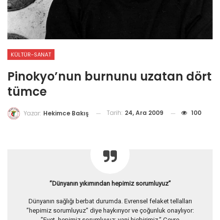
KÜLTÜR-SANAT
Pinokyo’nun burnunu uzatan dört
tümce
Tarih:
24, Ara 2009
100
Yazar:
Hekimce Bakış
”Dünyanın yıkımından hepimiz sorumluyuz”
Dünyanın sağlığı berbat durumda. Evrensel felaket tellalları
”hepimiz sorumluyuz” diye haykırıyor ve çoğunluk onaylıyor:
”Evet, hepimiz sorumluyuz; yani hiçbirimiz.” Çevre