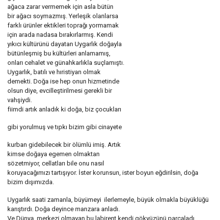
ağaca zarar vermemek için asla bütün
bir ağacı soymazmış. Yerleşik olanlarsa
farklı ürünler ektikleri toprağı yormamak
için arada nadasa bırakırlarmış. Kendi
yıkıcı kültürünü dayatan Uygarlık doğayla
bütünleşmiş bu kültürleri anlamamış,
onları cehalet ve günahkarlıkla suçlamıştı.
Uygarlık, batılı ve hıristiyan olmak
demekti. Doğa ise hep onun hizmetinde
olsun diye, evcilleştirilmesi gerekli bir
vahşiydi.
fiimdi artık anladık ki doğa, biz çocukları
gibi yorulmuş ve tıpkı bizim gibi cinayete
kurban gidebilecek bir ölümlü imiş. Artık
kimse doğaya egemen olmaktan
sözetmiyor, cellatları bile onu nasıl
koruyacağımızı tartışıyor. İster korunsun, ister boyun eğdirilsin, doğa
bizim dışımızda.
Uygarlık saati zamanla, büyümeyi ilerlemeyle, büyük olmakla büyüklüğü
karıştırdı. Doğa deyince manzara anladı.
Ve Dünya, merkezi olmayan bu labirent kendi gökyüzünü parçaladı.