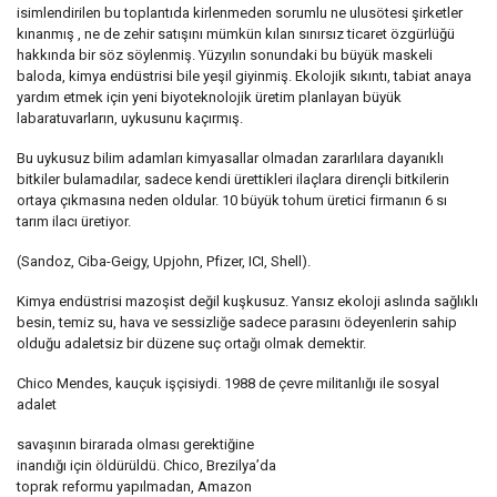
isimlendirilen bu toplantıda kirlenmeden sorumlu ne ulusötesi şirketler
kınanmış , ne de zehir satışını mümkün kılan sınırsız ticaret özgürlüğü
hakkında bir söz söylenmiş. Yüzyılın sonundaki bu büyük maskeli
baloda, kimya endüstrisi bile yeşil giyinmiş. Ekolojik sıkıntı, tabiat anaya
yardım etmek için yeni biyoteknolojik üretim planlayan büyük
labaratuvarların, uykusunu kaçırmış.
Bu uykusuz bilim adamları kimyasallar olmadan zararlılara dayanıklı
bitkiler bulamadılar, sadece kendi ürettikleri ilaçlara dirençli bitkilerin
ortaya çıkmasına neden oldular. 10 büyük tohum üretici firmanın 6 sı
tarım ilacı üretiyor.
(Sandoz, Ciba-Geigy, Upjohn, Pfizer, ICI, Shell).
Kimya endüstrisi mazoşist değil kuşkusuz. Yansız ekoloji aslında sağlıklı
besin, temiz su, hava ve sessizliğe sadece parasını ödeyenlerin sahip
olduğu adaletsiz bir düzene suç ortağı olmak demektir.
Chico Mendes, kauçuk işçisiydi. 1988 de çevre militanlığı ile sosyal
adalet
savaşının birarada olması gerektiğine
inandığı için öldürüldü. Chico, Brezilya’da
toprak reformu yapılmadan, Amazon