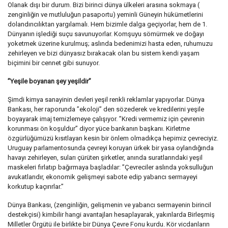
Olanak dışı bir durum. Bizi birinci dünya ülkeleri arasına sokmaya (
zenginliğin ve mutluluğun pasaportu) yeminli Güneyin hükümetlerini
dolandırıcılıktan yargılamalı. Hem bizimle dalga geçiyorlar, hem de 1.
Dünyanın işlediği suçu savunuyorlar. Komşuyu sömürmek ve doğayı
yoketmek üzerine kurulmuş; aslında bedenimizi hasta eden, ruhumuzu
zehirleyen ve bizi dünyasız bırakacak olan bu sistem kendi yaşam
biçimini bir cennet gibi sunuyor.
”Yeşile boyanan şey yeşildir”
Şimdi kimya sanayinin devleri yeşil renkli reklamlar yapıyorlar. Dünya
Bankası, her raporunda ”ekoloji” den sözederek ve kredilerini yeşile
boyayarak imaj temizlemeye çalışıyor. ”Kredi vermemiz için çevrenin
korunması ön koşuldur” diyor yüce bankanın başkanı. Kirletme
özgürlüğümüzü kısıtlayan kesin bir önlem olmadıkça hepimiz çevreciyiz.
Uruguay parlamentosunda çevreyi koruyan ürkek bir yasa oylandığında
havayı zehirleyen, suları çürüten şirketler, anında suratlarındaki yeşil
maskeleri fırlatıp bağırmaya başladılar: ”Çevreciler aslında yoksulluğun
avukatlarıdır, ekonomik gelişmeyi sabote edip yabancı sermayeyi
korkutup kaçırırlar.”
Dünya Bankası, (zenginliğin, gelişmenin ve yabancı sermayenin birincil
destekçisi) kimbilir hangi avantajları hesaplayarak, yakınlarda Birleşmiş
Milletler Örgütü ile birlikte bir Dünya Çevre Fonu kurdu. Kör vicdanların