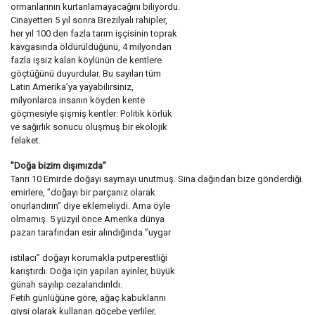
ormanlarının kurtarılamayacağını biliyordu.
Cinayetten 5 yıl sonra Brezilyalı rahipler,
her yıl 100 den fazla tarım işçisinin toprak
kavgasında öldürüldüğünü, 4 milyondan
fazla işsiz kalan köylünün de kentlere
göçtüğünü duyurdular. Bu sayıları tüm
Latin Amerika’ya yayabilirsiniz,
milyonlarca insanın köyden kente
göçmesiyle şişmiş kentler: Politik körlük
ve sağırlık sonucu oluşmuş bir ekolojik
felaket.
”Doğa bizim dışımızda”
Tanrı 10 Emirde doğayı saymayı unutmuş. Sina dağından bize gönderdiği
emirlere, ”doğayı bir parçanız olarak
onurlandırın” diye eklemeliydi. Ama öyle
olmamış. 5 yüzyıl önce Amerika dünya
pazarı tarafından esir alındığında ”uygar
istilacı” doğayı korumakla putperestliği
karıştırdı. Doğa için yapılan ayinler, büyük
günah sayılıp cezalandırıldı.
Fetih günlüğüne göre, ağaç kabuklarını
giysi olarak kullanan göçebe yerliler,