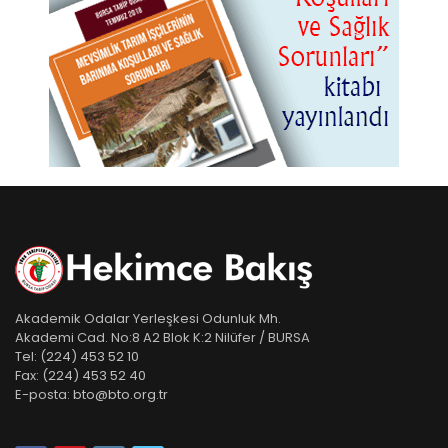
Akademik Odalar Yerleşkesi Odunluk Mh.
Akademi Cad. No:8 A2 Blok K:2 Nilüfer / BURSA
Tel:
(224) 453 52 10
Fax:
(224) 453 52 40
E-posta:
bto@bto.org.tr