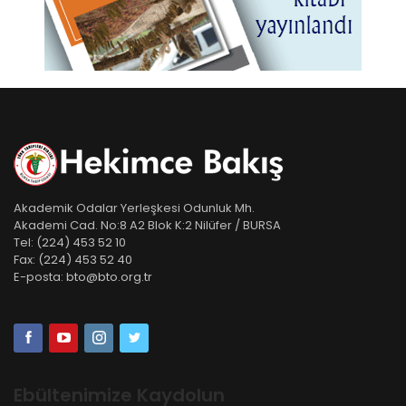
Akademik Odalar Yerleşkesi Odunluk Mh.
Akademi Cad. No:8 A2 Blok K:2 Nilüfer / BURSA
Tel:
(224) 453 52 10
Fax:
(224) 453 52 40
E-posta:
bto@bto.org.tr
Ebültenimize Kaydolun