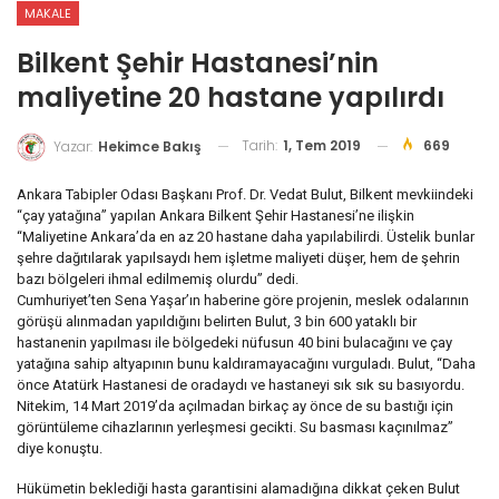
MAKALE
Bilkent Şehir Hastanesi’nin
maliyetine 20 hastane yapılırdı
Tarih:
1, Tem 2019
669
Yazar:
Hekimce Bakış
Ankara Tabipler Odası Başkanı Prof. Dr. Vedat Bulut, Bilkent mevkiindeki
“çay yatağına” yapılan Ankara Bilkent Şehir Hastanesi’ne ilişkin
“Maliyetine Ankara’da en az 20 hastane daha yapılabilirdi. Üstelik bunlar
şehre dağıtılarak yapılsaydı hem işletme maliyeti düşer, hem de şehrin
bazı bölgeleri ihmal edilmemiş olurdu” dedi.
Cumhuriyet’ten Sena Yaşar’ın haberine göre projenin, meslek odalarının
görüşü alınmadan yapıldığını belirten Bulut, 3 bin 600 yataklı bir
hastanenin yapılması ile bölgedeki nüfusun 40 bini bulacağını ve çay
yatağına sahip altyapının bunu kaldıramayacağını vurguladı. Bulut, “Daha
önce Atatürk Hastanesi de oradaydı ve hastaneyi sık sık su basıyordu.
Nitekim, 14 Mart 2019’da açılmadan birkaç ay önce de su bastığı için
görüntüleme cihazlarının yerleşmesi gecikti. Su basması kaçınılmaz”
diye konuştu.
Hükümetin beklediği hasta garantisini alamadığına dikkat çeken Bulut