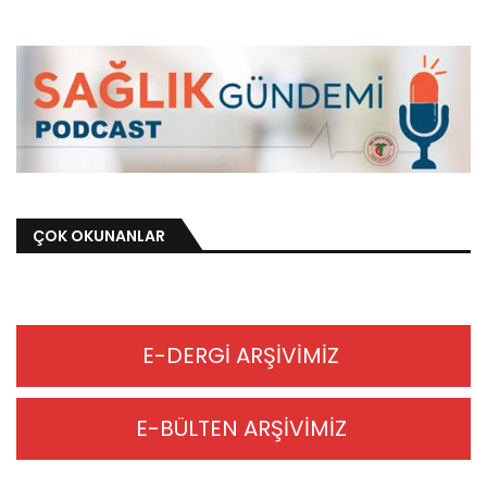
ÇOK OKUNANLAR
E-DERGİ ARŞİVİMİZ
E-BÜLTEN ARŞİVİMİZ