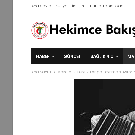
Ana Sayfa
Künye
İletişim
Bursa Tabip Odası
HABER
GÜNCEL
SAĞLIK 4.0
MA
Ana Sayfa
Makale
Büyük Tango Devrimcisi Astor P