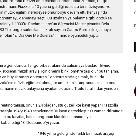
lama; akordeona benzer ama çalması ondan daha zor olan, tango
nstrümanı. Piazzolla 10 yaşına geldiğinde usta bir müzisyendi ve
nın müzik eğitimi neredeyse ömür boyu devam etti, her yaşında
ini öğrenmeyi, denemeyi seçti. Bu uzaktan yalpalanma gibi gözükse
abalarıydı.1933’te Rachmaninov’un öğrencisi Macar piyanist Bela
34’te tango şarkıcılarının kralı sayılan Carlos Gardel ile çalmaya
eri olan “El Dia Que Me Quieras” filminde oyunculuk yaptı.
antin’e geri döndü. Tango orkestralarında çalışmaya başladı. Elvino
tkilenir, müzik arayışı için önemli bir kilometre taşı olur bu tanışma.
n’in en büyük tango orkestrası” orkestrasında çalmak, bunu da
zola’nın müzik eğitmeni olmuştur ama klasik tangonun sınırları onu
, zamanın müzik anlayışına uyarlamak adına Troilo tarafından yeniden
orentino tanışır, onunla 24 olağanüstü güzellikte kayıt yapar. Piazzolla
strasıyla 1946/1948 senelerinde 30 kayıt gerçekleştir. O zaman diliminde
an bu kayıtlar, halen tangonun klasikleri arasında yer
 kabul ettiği “El Desbande”yi yazar.
1946 yılına geldiğinde farklı bir müzik arayışı