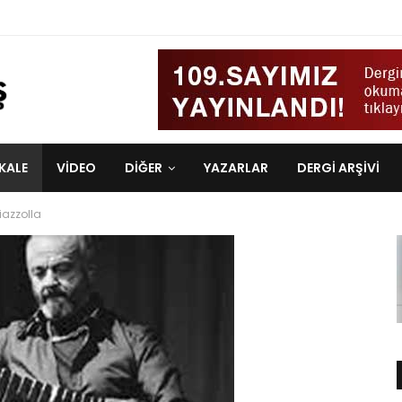
KALE
VIDEO
DİĞER
YAZARLAR
DERGI ARŞIVI
iazzolla