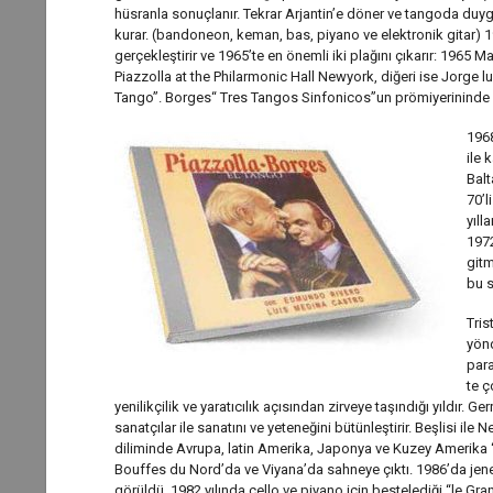
hüsranla sonuçlanır. Tekrar Arjantin’e döner ve tangoda duy
kurar. (bandoneon, keman, bas, piyano ve elektronik gitar) 
gerçekleştirir ve 1965’te en önemli iki plağını çıkarır: 1965 M
Piazzolla at the Philarmonic Hall Newyork, diğeri ise Jorge lu
Tango”. Borges“ Tres Tangos Sinfonicos”un prömiyerininde 
1968
ile 
Balt
70’l
yıll
1972
gitm
bu sı
Tris
yönd
para
te ç
yenilikçilik ve yaratıcılık açısından zirveye taşındığı yıldır. Ge
sanatçılar ile sanatını ve yeteneğini bütünleştirir. Beşlisi il
diliminde Avrupa, latin Amerika, Japonya ve Kuzey Amerika ‘d
Bouffes du Nord’da ve Viyana’da sahneye çıktı. 1986’da jeneri
görüldü. 1982 yılında çello ve piyano için bestelediği “le Gra