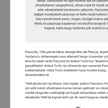
tanıştı. Bandoneon ne diye soranlar için bir açık
orkestralarının vazgeçilmezi, alman icadı bir müzik e
artık orkestralarda bandoneon çalıyordu. Piazzola
değişik müzikçilerle çalışmayı ve farklı müzik türler
bile,özünde kendi sesini, rengini, müziğini bulma ç
Wilda ile çalışmaya başlaması onu Bach’la tanıştırdı.19
başladı, hatta tango tarihinde çok önemli bir y
Piazzolla, 1936 yılında tekrar ailesiyle Mar del Plata’ya, Arj
Vardaros’u dinlemesiyle onun alternatif tango icrasından çok e
Ama bir ideali vardır Piazzola’nın Anibal Troilo’nun “Arjanti
gerçekleştirir. Anibal Troilo, bu dönemde aynı zamanda Piaz
kısıtlamaktadır. Hatta Triolo bestelerini fazla modern bulup
düzenlemekte idi.
1944 yılında tam da ihtiyacı olan kişiyle, şarkıcı Francisco Fi
için artık kendi orkestrasını kurma zamanı gelmiştir ve orke
otantik tangodan uzaklaştığı için büyük tartışmalara neden ol
almaktadır.1946’da kişisel tarihi için ilk resmi tangosu olarak