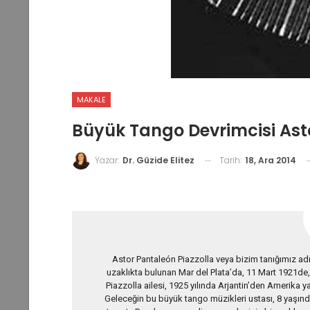
MAKALE
Büyük Tango Devrimcisi Asto
Tarih:
18, Ara 2014
Yazar:
Dr. Güzide Elitez
Astor Pantaleón Piazzolla veya bizim tanığımız adı
uzaklıkta bulunan Mar del Plata’da, 11 Mart 1921de,
Piazzolla ailesi, 1925 yılında Arjantin’den Amerika y
Geleceğin bu büyük tango müzikleri ustası, 8 yaşınd