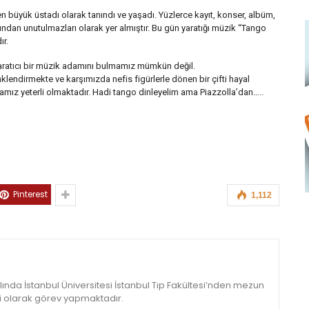
 büyük üstadı olarak tanındı ve yaşadı. Yüzlerce kayıt, konser, albüm,
fından unutulmazları olarak yer almıştır. Bu gün yaratığı müzik “Tango
r.
aratıcı bir müzik adamını bulmamız mümkün değil.
ndirmekte ve karşımızda nefis figürlerle dönen bir çifti hayal
amız yeterli olmaktadır. Hadi tango dinleyelim ama Piazzolla’dan…..
Pinterest
1,112
ılında İstanbul Üniversitesi İstanbul Tıp Fakültesi’nden mezun
mi olarak görev yapmaktadır.