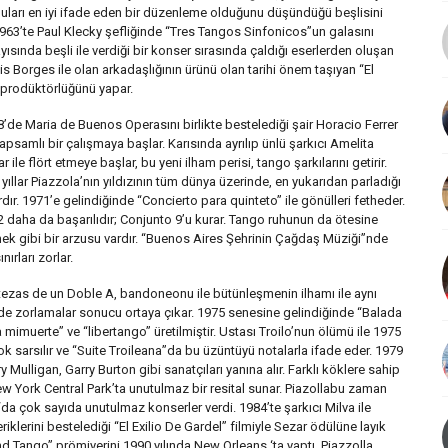
guları en iyi ifade eden bir düzenleme olduğunu düşündüğü beşlisini
1963’te Paul Klecky şefliğinde “Tres Tangos Sinfonicos”un galasını
ayısında beşli ile verdiği bir konser sırasında çaldığı eserlerden oluşan
is Borges ile olan arkadaşlığının ürünü olan tarihi önem taşıyan “El
prodüktörlüğünü yapar.
’de Maria de Buenos Operasını birlikte bestelediği şair Horacio Ferrer
kapsamlı bir çalışmaya başlar. Karısında ayrılıp ünlü şarkıcı Amelita
ar ile flört etmeye başlar, bu yeni ilham perisi, tango şarkılarını getirir.
i yıllar Piazzola’nın yıldızının tüm dünya üzerinde, en yukarıdan parladığı
ardır. 1971’e gelindiğinde “Concierto para quinteto” ile gönülleri fetheder.
 daha da başarılıdır; Conjunto 9’u kurar. Tango ruhunun da ötesine
ek gibi bir arzusu vardır. “Buenos Aires Şehrinin Çağdaş Müziği”nde
nırları zorlar.
tezas de un Doble A, bandoneonu ile bütünleşmenin ilhamı ile aynı
e zorlamalar sonucu ortaya çıkar. 1975 senesine gelindiğinde “Balada
 mimuerte” ve “libertango” üretilmiştir. Ustası Troilo’nun ölümü ile 1975
ok sarsılır ve “Suite Troileana”da bu üzüntüyü notalarla ifade eder. 1979
rry Mulligan, Garry Burton gibi sanatçıları yanına alır. Farklı köklere sahip
e New York Central Park’ta unutulmaz bir resital sunar. Piazollabu zaman
a çok sayıda unutulmaz konserler verdi. 1984’te şarkıcı Milva ile
klerini bestelediği “El Exilio De Gardel” filmiyle Sezar ödülüne layık
nd Tango” prömiyerini 1990 yılında New Orleans ‘ta yaptı. Piazzolla,