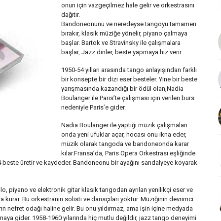
onun için vazgeçilmez hale gelir ve orkestrasını
dağıtır.
Bandoneonunu ve neredeyse tangoyu tamamen
bırakır, klasik müziğe yönelir, piyano çalmaya
başlar. Bartok ve Stravinsky ile çalışmalara
başlar, Jazz dinler, beste yapmaya hız verir.
1950-54 yılları arasında tango anlayışından farklı
bir konsepte bir dizi eser besteler. Yine bir beste
yarışmasında kazandığı bir ödül olan,Nadia
Boulanger ile Paris’te çalışması için verilen burs
nedeniyle Paris’e gider.
Nadia Boulanger ile yaptığı müzik çalışmaları
onda yeni ufuklar açar, hocası onu ikna eder,
müzik olarak tangoda ve bandoneonda karar
kılar.Fransa’da, Paris Opera Orkestrası eşliğinde
 beste üretir ve kaydeder. Bandoneonu bir ayağını sandalyeye koyarak
o, piyano ve elektronik gitar klasik tangodan ayrılan yenilikçi eser ve
a kurar. Bu orkestranın solisti ve dansçıları yoktur. Müziğinin devrimci
rın nefret odağı haline gelir. Bu onu yıldırmaz, ama işin içine medyada
şmaya gider. 1958-1960 yılarında hiç mutlu değildir, jazz tango deneyimi