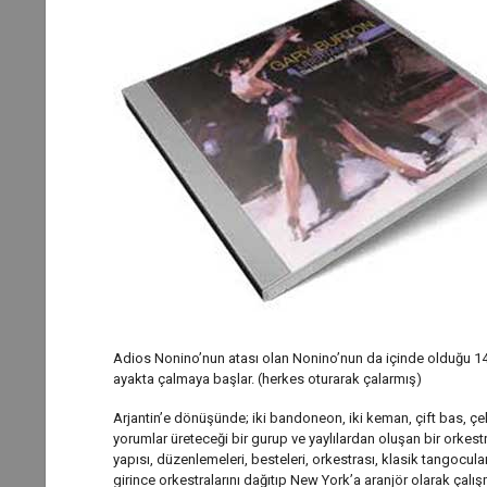
Adios Nonino’nun atası olan Nonino’nun da içinde olduğu 14
ayakta çalmaya başlar. (herkes oturarak çalarmış)
Arjantin’e dönüşünde; iki bandoneon, iki keman, çift bas, çell
yorumlar üreteceği bir gurup ve yaylılardan oluşan bir orkestr
yapısı, düzenlemeleri, besteleri, orkestrası, klasik tangocula
girince orkestralarını dağıtıp New York’a aranjör olarak çalı