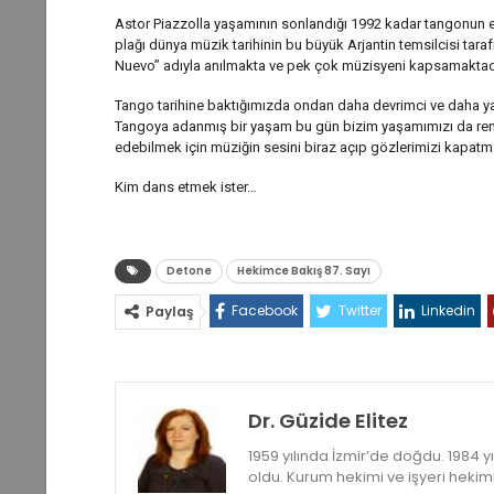
Astor Piazzolla yaşamının sonlandığı 1992 kadar tangonun en
plağı dünya müzik tarihinin bu büyük Arjantin temsilcisi tara
Nuevo” adıyla anılmakta ve pek çok müzisyeni kapsamaktadı
Tango tarihine baktığımızda ondan daha devrimci ve daha y
Tangoya adanmış bir yaşam bu gün bizim yaşamımızı da renkle
edebilmek için müziğin sesini biraz açıp gözlerimizi kapatm
Kim dans etmek ister…
Detone
Hekimce Bakış 87. Sayı
Facebook
Twitter
Linkedin
Paylaş
Dr. Güzide Elitez
1959 yılında İzmir’de doğdu. 1984 y
oldu. Kurum hekimi ve işyeri heki