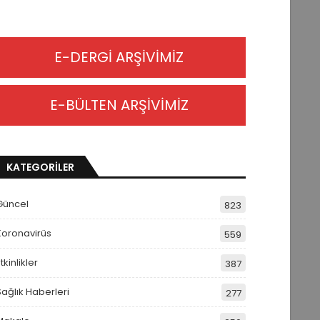
E-DERGİ ARŞİVİMİZ
E-BÜLTEN ARŞİVİMİZ
KATEGORİLER
Güncel
823
Koronavirüs
559
tkinlikler
387
Sağlık Haberleri
277