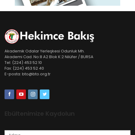
Akademik Odalar Yerleşkesi Odunluk Mh.
Akademi Cad. No:8 A2 Blok K:2 Nilüfer / BURSA
Tel:
(224) 453 52 10
Fax:
(224) 453 52 40
E-posta:
bto@bto.org.tr
Ebültenimize Kaydolun