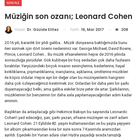
MAKALE
Müziğin son ozanı; Leonard Cohen
Tarih:
16, Mar 2017
208
Yazar:
Dr. Güzide Elitez
2O16 yılı, karanlık bir yıldı galiba… Müzik dünyasına baktığımızda bunu
ileri sürmek için dört önemi nedenimiz var. George Michael, David Bowie,
Prince, Leonard Cohen… Bu müzik efsanelerinin hepsi de 2016 yılında
sonsuzluğa yürüdüler. Gök kubbeye bir hoş sedadan çok daha fazlasını
bıraktılar. Yeryüzündeki birçok insanın sevinçlerine, kederlerine, hayal
kırıklıklarına, pişmanlıklarına, inançlarına, aşklarına, ümitlerine müzikleri
ile köprü oldular. Hepsi ayrı bir değer olan bu müzisyenlerin hangisini
daha çok özleyeceğimizi kestirmek zor. Onlardan bir daha yeni bir şarkı
duyamayacağız belki, ama galiba eskiler bize yeter de artar. Şarkılarının,
müziklerinin bir benzerinin bir daha asla yapılamayacağından adım kadar
eminim.
Başlıktan da anlaşılacağı gibi Hekimce Bakışın bu sayısında Leonardo
Cohen’i yad edeceğiz, şair, şarkı yazarı, efsane müzisyen ve zarif adam
Leonard Cohen. 21 Eylülde 82. yaşını kutlamasından ve bu yaşta yepyeni
bir albüm çıkarmasından kısa bir süre sonra 7 Kasımda aramızdan
ayrıldı. Egedeki bir Yunan adası olan Hydra yaşadığı sırada tanıştığı