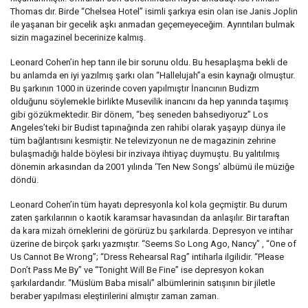
Thomas dır. Birde “Chelsea Hotel” isimli şarkıya esin olan ise Janis Joplin
ile yaşanan bir gecelik aşkı anmadan geçemeyeceğim. Ayrıntıları bulmak
sizin magazinel becerinize kalmış.
Leonard Cohen’in hep tanrı ile bir sorunu oldu. Bu hesaplaşma bekli de
bu anlamda en iyi yazılmış şarkı olan “Hallelujah”a esin kaynağı olmuştur.
Bu şarkının 1000 in üzerinde coverı yapılmıştır İnancının Budizm
olduğunu söylemekle birlikte Musevilik inancını da hep yanında taşımış
gibi gözükmektedir. Bir dönem, “beş seneden bahsediyoruz” Los
Angeles’teki bir Budist tapınağında zen rahibi olarak yaşayıp dünya ile
tüm bağlantısını kesmiştir. Ne televizyonun ne de magazinin zehrine
bulaşmadığı halde böylesi bir inzivaya ihtiyaç duymuştu. Bu yalıtılmış
dönemin arkasından da 2001 yılında ‘Ten New Songs’ albümü ile müziğe
döndü.
Leonard Cohen’in tüm hayatı depresyonla kol kola geçmiştir. Bu durum
zaten şarkılarının o kaotik karamsar havasından da anlaşılır. Bir taraftan
da kara mizah örneklerini de görürüz bu şarkılarda. Depresyon ve intihar
üzerine de birçok şarkı yazmıştır. “Seems So Long Ago, Nancy” , “One of
Us Cannot Be Wrong”; “Dress Rehearsal Rag” intiharla ilgilidir. “Please
Don’t Pass Me By” ve “Tonight Will Be Fine” ise depresyon kokan
şarkılardandır. “Müslüm Baba misali” albümlerinin satışının bir jiletle
beraber yapılması eleştirilerini almıştır zaman zaman.