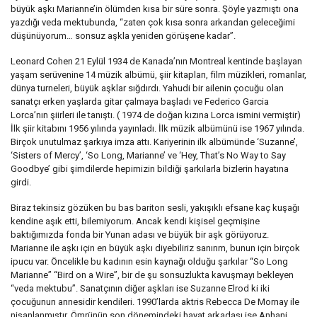
büyük aşkı Marianne’in ölümden kısa bir süre sonra. Şöyle yazmıştı ona
yazdığı veda mektubunda, “zaten çok kısa sonra arkandan geleceğimi
düşünüyorum… sonsuz aşkla yeniden görüşene kadar”.
Leonard Cohen 21 Eylül 1934 de Kanada’nın Montreal kentinde başlayan
yaşam serüvenine 14 müzik albümü, şiir kitapları, film müzikleri, romanlar,
dünya turneleri, büyük aşklar sığdırdı. Yahudi bir ailenin çocuğu olan
sanatçı erken yaşlarda gitar çalmaya başladı ve Federico Garcia
Lorca’nın şiirleri ile tanıştı. ( 1974 de doğan kızına Lorca ismini vermiştir)
İlk şiir kitabını 1956 yılında yayınladı. İlk müzik albümünü ise 1967 yılında.
Birçok unutulmaz şarkıya imza attı. Kariyerinin ilk albümünde ‘Suzanne’,
‘Sisters of Mercy’, ‘So Long, Marianne’ ve ‘Hey, That’s No Way to Say
Goodbye’ gibi şimdilerde hepimizin bildiği şarkılarla bizlerin hayatına
girdi.
Biraz tekinsiz gözüken bu bas bariton sesli, yakışıklı efsane kaç kuşağı
kendine aşık etti, bilemiyorum. Ancak kendi kişisel geçmişine
baktığımızda fonda bir Yunan adası ve büyük bir aşk görüyoruz.
Marianne ile aşkı için en büyük aşkı diyebiliriz sanırım, bunun için birçok
ipucu var. Öncelikle bu kadının esin kaynağı olduğu şarkılar “So Long
Marianne” “Bird on a Wire”, bir de şu sonsuzlukta kavuşmayı bekleyen
“veda mektubu”. Sanatçının diğer aşkları ise Suzanne Elrod ki iki
çocuğunun annesidir kendileri. 1990’larda aktris Rebecca De Mornay ile
nişanlanmıştır. Ömrünün son dönemindeki hayat arkadaşı ise Anhani