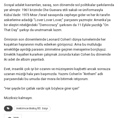
Sosyal adalet kavramları, savaş, son dönemde sol politikalar şarkılarında
yer almıştır. 1961 krizinde Che Guevara stili sakalı ve üniformasıyla
Küba’dadır. 1973 Mısır /İsrail savaşında cepheye gider ve her iki tarafın
askerlerine adadığı “Lover Lover Lover,” parçasını yazmıştır. Amerika’ya
bir eleştiri niteliğindeki “Democracy” şarkısını da 11 Eylüle yazdığı “On
That Day” şarkıyı da unutmamak lazım.
Ömrünün son dönemlerinde Leonard Cohen’i dünya turnelerinde her
kuşaktan hayranının mutlu ederken görüyoruz. Ama bu mutluluğu
emekliliğe ayırdığı parasını zimmetine geçiren menajerine borçluyuz.
Emeklik hayalleri kurarken çalışmak zorunda kalan Cohen bu dönemde
iki adet de albüm yayınladı.
Evet, insanlık çok iyi bir ozanını ve müzisyenini kaybetti ancak sonsuza
uzanan müziği hala yanı başımızda. Yazımı Cohen’in “Anthem” adlı
parçasındaki bu umuda dair mısra ile bitirmek istiyorum.
”Her şeyde bir çatlak vardır ışık böylece girer içeri”
Müziksiz kalmayın.
Hekimce Bakış 93. Sayı