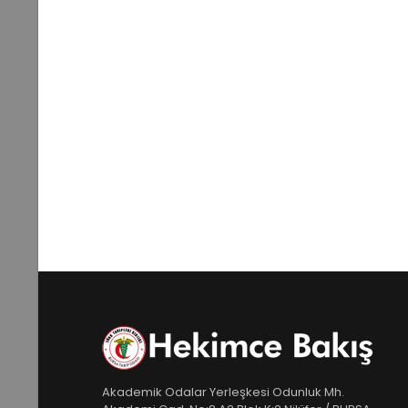
Akademik Odalar Yerleşkesi Odunluk Mh.