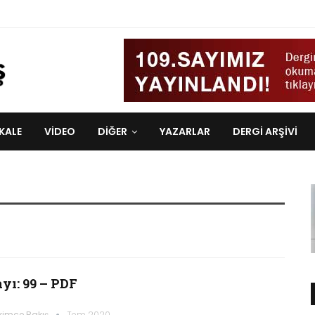
KALE
VIDEO
DİĞER
YAZARLAR
DERGI ARŞIVI
yı: 99 – PDF
kimce Bakış
Tem 2020