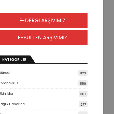
E-DERGİ ARŞİVİMİZ
E-BÜLTEN ARŞİVİMİZ
KATEGORİLER
Güncel
823
Koronavirüs
559
tkinlikler
387
Sağlık Haberleri
277