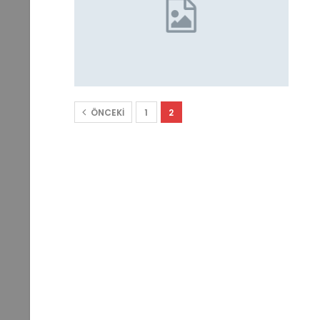
ÖNCEKI
1
2