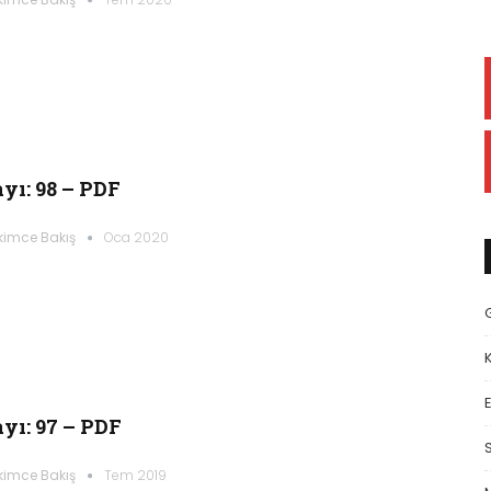
yı: 98 – PDF
kimce Bakış
Oca 2020
E
yı: 97 – PDF
kimce Bakış
Tem 2019