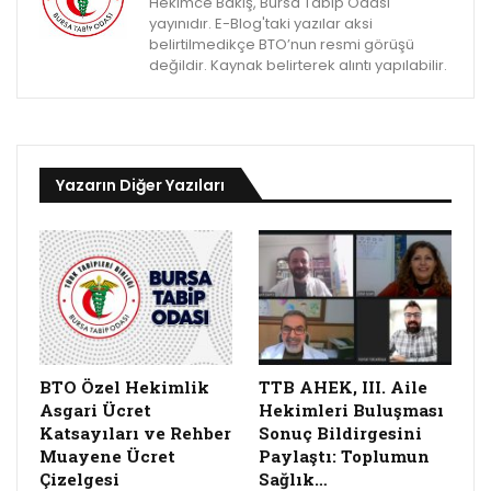
Hekimce Bakış, Bursa Tabip Odası
yayınıdır. E-Blog'taki yazılar aksi
belirtilmedikçe BTO’nun resmi görüşü
değildir. Kaynak belirterek alıntı yapılabilir.
Yazarın Diğer Yazıları
BTO Özel Hekimlik
TTB AHEK, III. Aile
Asgari Ücret
Hekimleri Buluşması
Katsayıları ve Rehber
Sonuç Bildirgesini
Muayene Ücret
Paylaştı: Toplumun
Çizelgesi
Sağlık…