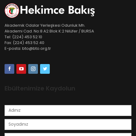
Akademik Odalar Yerleşkesi Odunluk Mh.
Akademi Cad. No:8 A2 Blok K:2 Nilüfer / BURSA
Tel:
(224) 453 52 10
Fax:
(224) 453 52 40
E-posta:
bto@bto.org.tr
Ebültenimize Kaydolun