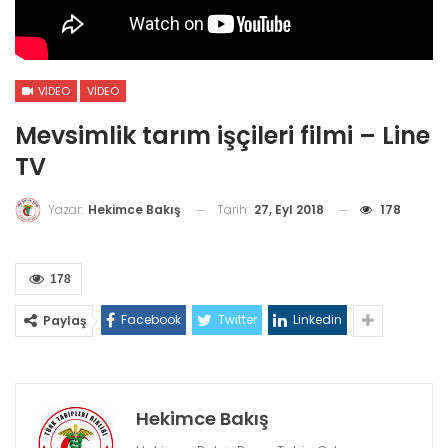
VIDEO
VIDEO
Mevsimlik tarım işçileri filmi – Line
TV
Tarih:
27, Eyl 2018
178
Yazar:
Hekimce Bakış
178
Facebook
Twitter
Linkedin
Paylaş
Hekimce Bakış