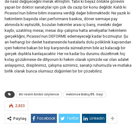
de nasıl değişeceğini merak etmiştim. Tabii ki beyaz önlükle görevini
yapan bir doktor sanatçılar için çok da cazip bir konu değildir. Kaldı ki
Picasso’nun bilime bilim insanına verdiği değer bilinmektedir. Ne yazık ki
hekimlerin başında olan performans baskısı, döner sermaye pay
alımında ki eşitsizlik, bozulan hekimler arası iç barış, mesleki değer
kaybı, uzatılmış mesai, mesai dışı çalışma hatta ameliyatlar hekimlerin
gerçekliğini, Picasso’nun DEFORME edemeyeceği kadar bozmuştur. Şu
an herhangi bir devlet hastanesinde hastalarla dolu poliklinik kapısından
içeri hekime bakan bir kişi karşısında sürrealizmin bile az kalacağı bir
gerçek dışılıkla karılaşacaktır. Her ne kadar bu durumu düzeltmek hiç
kolay gözükmese de diliyorum ki hekim olarak içimizde var olan adalet
anlayışımız, disiplinimiz, çalışma azmimiz, sanatçı ruhumuzla ve mutlaka
birlik olarak bunca olumsuz düğümleri bir bir çözebiliriz.
Bir resim binbir söylence
Hekimce Bakış 85. Sayı
2,923
Facebook
Twitter
Linkedin
Paylaş