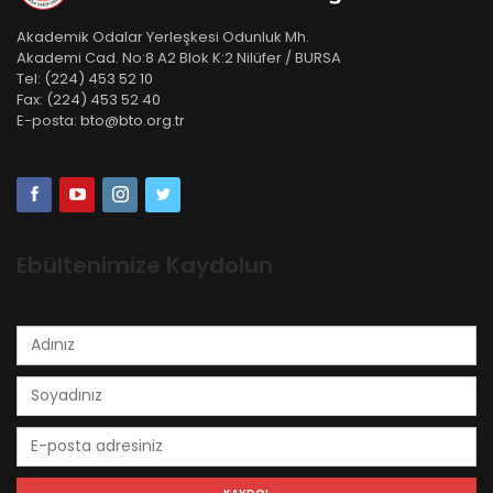
Akademik Odalar Yerleşkesi Odunluk Mh.
Akademi Cad. No:8 A2 Blok K:2 Nilüfer / BURSA
Tel:
(224) 453 52 10
Fax:
(224) 453 52 40
E-posta:
bto@bto.org.tr
Ebültenimize Kaydolun