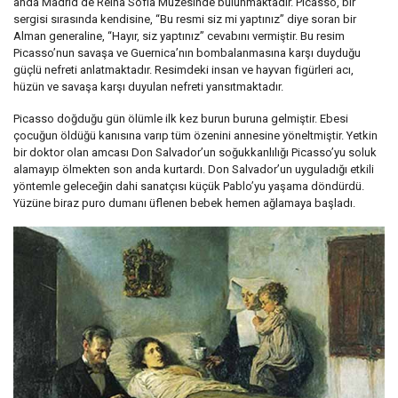
anda Madrid’de Reina Sofía Müzesinde bulunmaktadır. Picasso, bir
sergisi sırasında kendisine, “Bu resmi siz mi yaptınız” diye soran bir
Alman generaline, “Hayır, siz yaptınız” cevabını vermiştir. Bu resim
Picasso’nun savaşa ve Guernica’nın bombalanmasına karşı duyduğu
güçlü nefreti anlatmaktadır. Resimdeki insan ve hayvan figürleri acı,
hüzün ve savaşa karşı duyulan nefreti yansıtmaktadır.
Picasso doğduğu gün ölümle ilk kez burun buruna gelmiştir. Ebesi
çocuğun öldüğü kanısına varıp tüm özenini annesine yöneltmiştir. Yetkin
bir doktor olan amcası Don Salvador’un soğukkanlılığı Picasso’yu soluk
alamayıp ölmekten son anda kurtardı. Don Salvador’un uyguladığı etkili
yöntemle geleceğin dahi sanatçısı küçük Pablo’yu yaşama döndürdü.
Yüzüne biraz puro dumanı üflenen bebek hemen ağlamaya başladı.