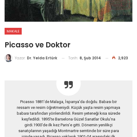
MAKALE
Picasso ve Doktor
Tarih:
8, Şub 2014
2,923
Yazar:
Dr. Yelda Ertürk
Picasso 1881’de Malaga, İspanya’da doğdu. Babası bir
ressam ve resim öğretmeniydi. Küçük yaşta resim yapmaya
babası tarafından yönlendirildi. Resim yeteneği kısa sürede
keşfedildi. 1895’te Barselona Güzel Sanatlar Okulu’na
girdi.1900’de ilk kez Paris’e gitti. Dönemin yenilikçi
sanatçılarının yaşadığı Montmartre semtinde bir süre para
içinde yaşadı. Picasso yaklaşık 1901-04 arasındaki ilk