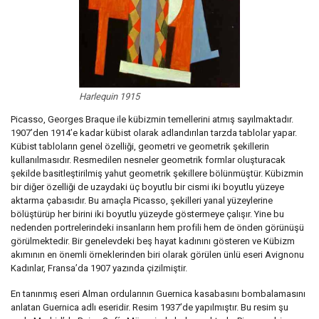
Harlequin 1915
Picasso, Georges Braque ile kübizmin temellerini atmış sayılmaktadır.
1907’den 1914’e kadar kübist olarak adlandırılan tarzda tablolar yapar.
Kübist tabloların genel özelliği, geometri ve geometrik şekillerin
kullanılmasıdır. Resmedilen nesneler geometrik formlar oluşturacak
şekilde basitleştirilmiş yahut geometrik şekillere bölünmüştür. Kübizmin
bir diğer özelliği de uzaydaki üç boyutlu bir cismi iki boyutlu yüzeye
aktarma çabasıdır. Bu amaçla Picasso, şekilleri yanal yüzeylerine
bölüştürüp her birini iki boyutlu yüzeyde göstermeye çalışır. Yine bu
nedenden portrelerindeki insanların hem profili hem de önden görünüşü
görülmektedir. Bir genelevdeki beş hayat kadınını gösteren ve Kübizm
akımının en önemli örneklerinden biri olarak görülen ünlü eseri Avignonu
Kadınlar, Fransa’da 1907 yazında çizilmiştir.
En tanınmış eseri Alman ordularının Guernica kasabasını bombalamasını
anlatan Guernica adlı eseridir. Resim 1937’de yapılmıştır. Bu resim şu