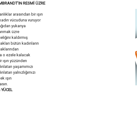
MBRANDT’IN RESMİ ÜZRE
nlıklar arasından bir ışın
 kadın vücuduna vuruyor
ğıdan yukarıya
anmak üzre
eliğini kaldırmış
akları bütün kadınların
aklarından
 o ezele kalacak
ir ışın yüzünden
ınlatan yaşamımızı
ınlatan yalnızlığımızı
tek ışın
asın.
 YÜCEL