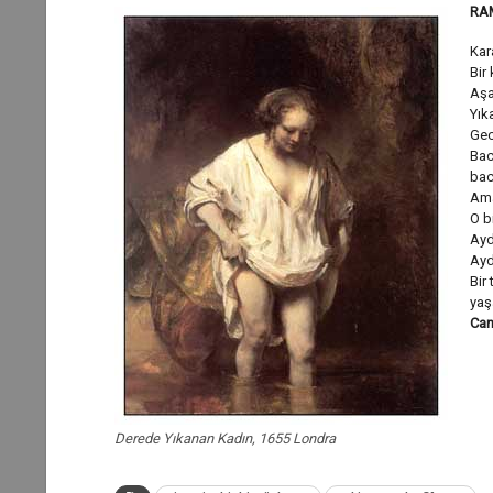
RA
Kara
Bir
Aşa
Yık
Gec
Bac
bac
Ama
O b
Ayd
Ayd
Bir 
yaş
Can
Derede Yıkanan Kadın, 1655 Londra