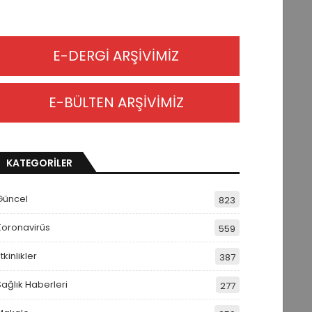
E-DERGİ ARŞİVİMİZ
E-BÜLTEN ARŞİVİMİZ
KATEGORİLER
Güncel
823
Koronavirüs
559
tkinlikler
387
Sağlık Haberleri
277