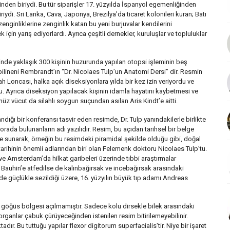
nden biriydi. Bu tür siparişler 17. yüzyılda İspanyol egemenliğinden
iydi. Sri Lanka, Cava, Japonya, Brezilya’da ticaret kolonileri kuran; Batı
enginliklerine zenginlik katan bu yeni burjuvalar kendilerini
in yarış ediyorlardı. Ayrıca çeşitli dernekler, kuruluşlar ve topluluklar
de yaklaşık 300 kişinin huzurunda yapılan otopsi işleminin beş
ilineni Rembrandt’ın “Dr. Nicolaes Tulp’un Anatomi Dersi” dir. Resmin
h Loncası, halka açık diseksiyonlara yılda bir kez izin veriyordu ve
u. Ayrıca diseksiyon yapılacak kişinin idamla hayatını kaybetmesi ve
 vücut da silahlı soygun suçundan asılan Aris Kindt’e aitti.
ndığı bir konferansı tasvir eden resimde, Dr. Tulp yanındakilerle birlikte
 orada bulunanların adı yazılıdır. Resim, bu açıdan tarihsel bir belge
nde sunarak, örneğin bu resimdeki piramidal şekilde olduğu gibi, doğal
arihinin önemli adlarından biri olan Felemenk doktoru Nicolaes Tulp’tu.
ve Amsterdam’da hilkat garibeleri üzerinde tıbbi araştırmalar
d Bauhin’e atfedilse de kalınbağırsak ve incebağırsak arasındaki
nde güçlükle sezildiği üzere, 16. yüzyılın büyük tıp adamı Andreas
 göğüs bölgesi açılmamıştır. Sadece kolu dirsekle bilek arasındaki
organlar çabuk çürüyeceğinden istenilen resim bitirilemeyebilinir.
ır. Bu tuttuğu yapılar flexor digitorum superfacialis’tir. Niye bir işaret