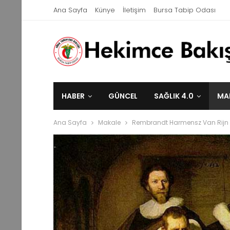
Ana Sayfa
Künye
İletişim
Bursa Tabip Odası
HABER
GÜNCEL
SAĞLIK 4.0
MA
Ana Sayfa
Makale
Rembrandt Harmensz Van Rijn