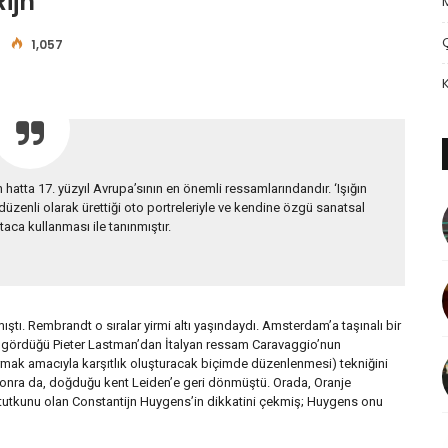
ijn
1,057
tta 17. yüzyıl Avrupa’sının en önemli ressamlarındandır. ‘Işığın
zenli olarak ürettiği oto portreleriyle ve kendine özgü sanatsal
staca kullanması ile tanınmıştır.
ştı. Rembrandt o sıralar yirmi altı yaşındaydı. Amsterdam’a taşınalı bir
tim gördüğü Pieter Lastman’dan İtalyan ressam Caravaggio’nun
tırmak amacıyla karşıtlık oluşturacak biçimde düzenlenmesi) tekniğini
nra da, doğduğu kent Leiden’e geri dönmüştü. Orada, Oranje
 tutkunu olan Constantijn Huygens’in dikkatini çekmiş; Huygens onu