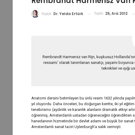
Rembrandt Harmensz Van R
Tarih:
29, Ara 2012
Yazar:
Dr. Yelda Ertürk
Rembrandt Harmensz van Rijn, kuşkusuz Hollanda’nın ha
ressamı’ olarak tanımlanan sanatçı, yaşamı boyunca dü
teknikleri ve ışığı u
Anatomi dersini betimleyen bu ünlü resim 1632 yılında yapılmı
yıl oluyordu. Daha önceleri, bu doğurgan kentte, iki yıl eği
tenebrismo (aydınlık ve karanlık alanların dramatik etkiyi ar
öğrenmiş; Amsterdamlı ustadan öğreneceğini öğrendikten so
hanedanının hizmetinde bir devlet adamı ve büyük bir sanat
Amsterdamlı sanat taciri Uylenburgh’a salık vermişti.