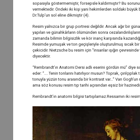
sopasıyla göstermemiştir, forsepsle kaldırmıştır? Bu sorunun c
vermektedir. Öndeki iki kişi yani hekimlerden soldaki büyük 
Dr.Tulp’un sol eline dikmiştir (4).
Resim yalnızca bir grup portresi değildir. Ancak ağır bir güna
yapılan ve günahkârların ölümünden sonra cezalandırılışları
zamanda bilimin bilgisizlik ve kör inanç karşısında kazandığı
Resimde yumuşak ve ton geçişleriyle oluşturulmuş sıcak bir o
çekicidir. Nietzsche bu resim için “insanlar ışığın çevresinde 
diyecektir.
“Rembrandt’ın Anatomi Dersi adlı eserini gördün mü” diye 
eder: “…. Tenin tonlarını hatırlıyor musun? Toprak, çırılçıplak
tonuyla yüzün tonu arasında bir kontrast var…” Van Gogh’un
ama söz konusu resim tıp tarihi açısından eşsiz bir hazinedir
Rembrandt’ın anatomi bilgisi tartışılamaz.Ressamın iki resim