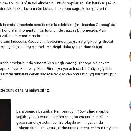
evabı Dr.Tulp’un sol elindedir. Tuttuğu yapılar sol elin hareket şeklini
bir dikkatle kadavranın ön koluna bakarken sağdaki ise gözlerini
h işlemiş kimselerin cesetlerinin kesilebileceğine inanılan Ortaçağ’ da
nı konu alan momento mori türünün de çağdaş bir örneğidir. Aynı
 zaferi de temsil etmektedir.
rtam hissedilir. Kadavranın bedeninden yayılan çiğ ışık rengi dikkat
toplaşırlar, daha iyi görmek için değil, daha iyi parıldamak için”
sorar bir mektubunda Vincent Van Gogh kardeşi Theo’ya. Ve devam
 toprak, özellikle de ayaklar… Bir de yer yer aslında bütünüyle giysinin
 resimde dikkatini çeken sadece renkler ve kontrast duygusu olmuştur
.
de bunu daha iyi anlayabiliriz.
Banyosunda Batşeba, Rembrandt’ın 1654 yılında yaptığı
yağlıboya tablosudur. Rembrandt, bu eserinde, İncil’de
geçen bir olayı betimledi. Bu olayda evinin çatısında
dolaşmakta olan Davud, ordusunun generallerinden Uriya’nın