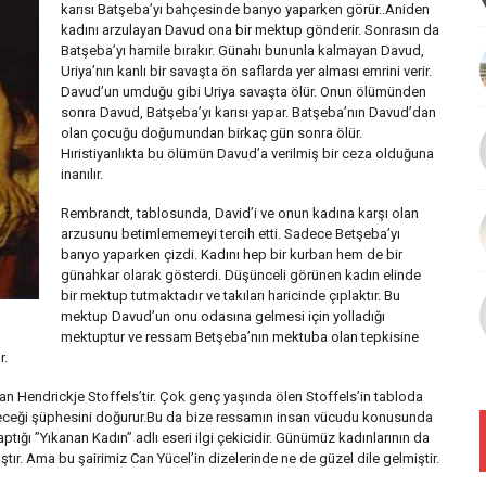
karısı Batşeba’yı bahçesinde banyo yaparken görür..Aniden
kadını arzulayan Davud ona bir mektup gönderir. Sonrasın da
Batşeba’yı hamile bırakır. Günahı bununla kalmayan Davud,
Uriya’nın kanlı bir savaşta ön saflarda yer alması emrini verir.
Davud’un umduğu gibi Uriya savaşta ölür. Onun ölümünden
sonra Davud, Batşeba’yı karısı yapar. Batşeba’nın Davud’dan
olan çocuğu doğumundan birkaç gün sonra ölür.
Hıristiyanlıkta bu ölümün Davud’a verilmiş bir ceza olduğuna
inanılır.
Rembrandt, tablosunda, David’i ve onun kadına karşı olan
arzusunu betimlememeyi tercih etti. Sadece Betşeba’yı
banyo yaparken çizdi. Kadını hep bir kurban hem de bir
günahkar olarak gösterdi. Düşünceli görünen kadın elinde
bir mektup tutmaktadır ve takıları haricinde çıplaktır. Bu
mektup Davud’un onu odasına gelmesi için yolladığı
mektuptur ve ressam Betşeba’nın mektuba olan tepkisine
r.
 Hendrickje Stoffels’tir. Çok genç yaşında ölen Stoffels’in tabloda
eceği şüphesini doğurur.Bu da bize ressamın insan vücudu konusunda
aptığı ”Yıkanan Kadın” adlı eseri ilgi çekicidir. Günümüz kadınlarının da
ştır. Ama bu şairimiz Can Yücel’in dizelerinde ne de güzel dile gelmiştir.