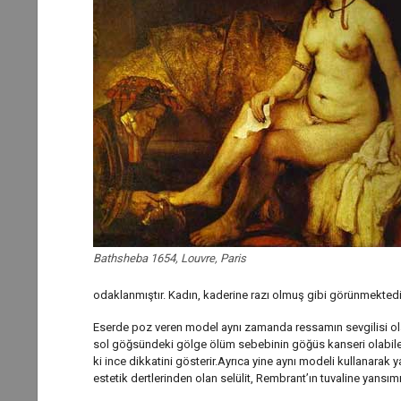
Bathsheba 1654, Louvre, Paris
odaklanmıştır. Kadın, kaderine razı olmuş gibi görünmektedi
Eserde poz veren model aynı zamanda ressamın sevgilisi olan
sol göğsündeki gölge ölüm sebebinin göğüs kanseri olabil
ki ince dikkatini gösterir.Ayrıca yine aynı modeli kullanarak y
estetik dertlerinden olan selülit, Rembrant’ın tuvaline yansımı