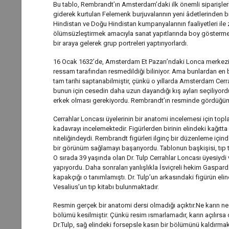
Bu tablo, Rembrandt’ın Amsterdam’daki ilk önemli siparişleri
giderek kurtulan Felemenk burjuvalarının yeni âdetlerinden bir
Hindistan ve Doğu Hindistan kumpanyalarının faaliyetleri ile z
ölümsüzleştirmek amacıyla sanat yapıtlarında boy göstermek iç
bir araya gelerek grup portreleri yaptırıyorlardı.
16 Ocak 1632’de, Amsterdam Et Pazarı’ndaki Lonca merkezin
ressam tarafından resmedildiği biliniyor. Ama bunlardan en b
tam tarihi saptanabilmiştir, çünkü o yıllarda Amsterdam Cerra
bunun için cesedin daha uzun dayandığı kış ayları seçiliyord
erkek olması gerekiyordu. Rembrandt’ın resminde gördüğümüz
Cerrahlar Loncası üyelerinin bir anatomi incelemesi için topla
kadavrayı incelemektedir. Figürlerden birinin elindeki kağıtta
niteliğindeydi. Rembrandt figürleri ilginç bir düzenleme içi
bir görünüm sağlamayı başarıyordu. Tablonun başkişisi, tıp t
O sırada 39 yaşında olan Dr. Tulp Cerrahlar Loncası üyesiydi 
yapıyordu. Daha sonraları yanlışlıkla İsviçreli hekim Gaspar
kapakçığı o tanımlamıştı. Dr. Tulp’un arkasındaki figürün eli
Vesalius’un tıp kitabı bulunmaktadır.
Resmin gerçek bir anatomi dersi olmadığı açıktır.Ne karın ne
bölümü kesilmiştir. Çünkü resim ısmarlamadır, karın açılırsa 
Dr.Tulp, sağ elindeki forsepsle kasın bir bölümünü kaldırmaktad