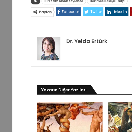
Bir resim binbir söylence
Hekimce Bakış 81. Sayı
Facebook
Twitter
Linkedin
Paylaş
Dr. Yelda Ertürk
Yazarın Diğer Yazıları