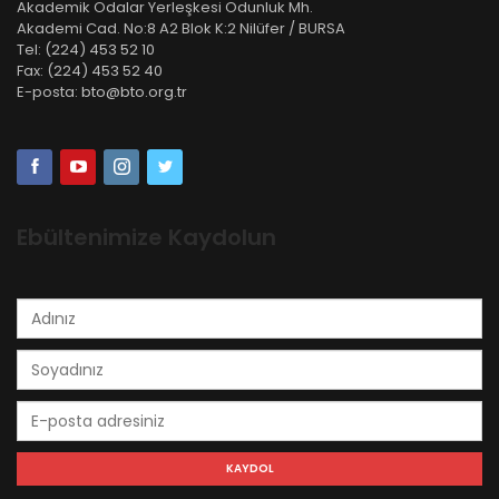
Akademik Odalar Yerleşkesi Odunluk Mh.
Akademi Cad. No:8 A2 Blok K:2 Nilüfer / BURSA
Tel:
(224) 453 52 10
Fax:
(224) 453 52 40
E-posta:
bto@bto.org.tr
Ebültenimize Kaydolun