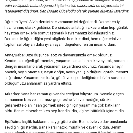
edin ve ilişkide bulunduğunuz kişilerin sizin hakkınızda ne söylemelerini
istediğinizi düşünün. Ben Doğan Cüceloğlu olarak şunları duymak isterdim:
Öğretim üyesi: Sizin dersinizde zamanım iyi değerlendi. Derse hep iyi
hazırlanmış olarak geldiniz. Dersinizde anlattığınız kavramları hep günlük
hayattan örneklerle somutlaştırarak kavramamızı kolaylaştırdınız.
Dersinizde öğrendiğim yeni bilgilerle hem kendimi, hem diğerlerini ve
toplumsal olayları daha iyi anlayan, değerlendiren bir insan oldum.
Anne/Baba: Bize düşünce, söz ve davranışınızla örnek oldunuz.
Kendimizi değerli görmemize, yaşamımızın anlamını kavrayarak, sorumlu,
dengeli insanlar olarak yetişmemize yardımcı oldunuz. Yaşamda neyin
önemli, neyin önemsiz, neyin doğru, neyin yanlış olduğunu görebilmemizi
sağladınız. Yaşamımızın kafa, gönül ve cep liderliğinden bizim sorumlu
olduğumuzu anlamamıza yardım ettiniz.
Arkadaş: Sana her zaman güvenebileceğimi biliyordum. Seninle geçen
zamanımın boş ve anlamsız geçmesine izin vermediğin, sürekli
gelişmekte olan insan görmek istediğin için yaşamıma çok katkıların
oldu. Benimle beraber iken hep kendin idin, kişisel bütünlük içinde idin.
Eş:
Daima kişilik haklarıma saygı gösterdin. Beni sözle ve davranışlarınla
sevdiğini gösterdin. Bana karşı nazik, müşfik ve özverili oldun. Benim
insan olarak gelişmeme fırsat tanıdın ve zaman zaman öğretici, zaman