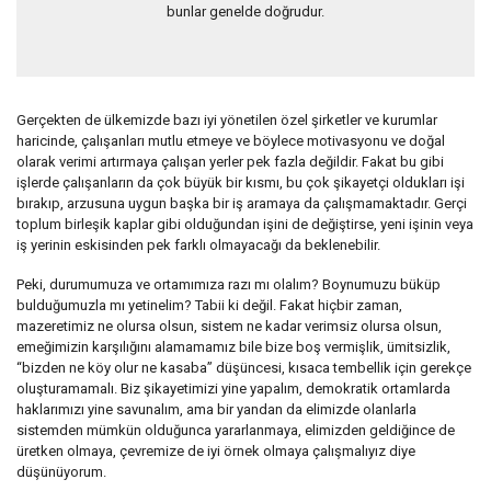
bunlar genelde doğrudur.
Gerçekten de ülkemizde bazı iyi yönetilen özel şirketler ve kurumlar
haricinde, çalışanları mutlu etmeye ve böylece motivasyonu ve doğal
olarak verimi artırmaya çalışan yerler pek fazla değildir. Fakat bu gibi
işlerde çalışanların da çok büyük bir kısmı, bu çok şikayetçi oldukları işi
bırakıp, arzusuna uygun başka bir iş aramaya da çalışmamaktadır. Gerçi
toplum birleşik kaplar gibi olduğundan işini de değiştirse, yeni işinin veya
iş yerinin eskisinden pek farklı olmayacağı da beklenebilir.
Peki, durumumuza ve ortamımıza razı mı olalım? Boynumuzu büküp
bulduğumuzla mı yetinelim? Tabii ki değil. Fakat hiçbir zaman,
mazeretimiz ne olursa olsun, sistem ne kadar verimsiz olursa olsun,
emeğimizin karşılığını alamamamız bile bize boş vermişlik, ümitsizlik,
“bizden ne köy olur ne kasaba” düşüncesi, kısaca tembellik için gerekçe
oluşturamamalı. Biz şikayetimizi yine yapalım, demokratik ortamlarda
haklarımızı yine savunalım, ama bir yandan da elimizde olanlarla
sistemden mümkün olduğunca yararlanmaya, elimizden geldiğince de
üretken olmaya, çevremize de iyi örnek olmaya çalışmalıyız diye
düşünüyorum.