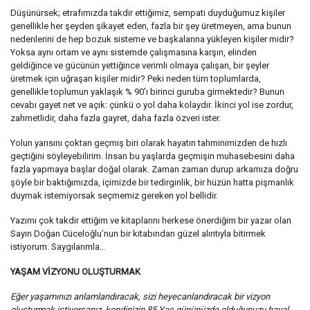
Düşünürsek; etrafımızda takdir ettiğimiz, sempati duyduğumuz kişiler
genellikle her şeyden şikayet eden, fazla bir şey üretmeyen, ama bunun
nedenlerini de hep bozuk sisteme ve başkalarına yükleyen kişiler midir?
Yoksa aynı ortam ve aynı sistemde çalışmasına karşın, elinden
geldiğince ve gücünün yettiğince verimli olmaya çalışan, bir şeyler
üretmek için uğraşan kişiler midir? Peki neden tüm toplumlarda,
genellikle toplumun yaklaşık % 90’ı birinci guruba girmektedir? Bunun
cevabı gayet net ve açık: çünkü o yol daha kolaydır. İkinci yol ise zordur,
zahmetlidir, daha fazla gayret, daha fazla özveri ister.
Yolun yarısını çoktan geçmiş biri olarak hayatın tahminimizden de hızlı
geçtiğini söyleyebilirim. İnsan bu yaşlarda geçmişin muhasebesini daha
fazla yapmaya başlar doğal olarak. Zaman zaman durup arkamıza doğru
şöyle bir baktığımızda, içimizde bir tedirginlik, bir hüzün hatta pişmanlık
duymak istemiyorsak seçmemiz gereken yol bellidir.
Yazımı çok takdir ettiğim ve kitaplarını herkese önerdiğim bir yazar olan
Sayın Doğan Cüceloğlu’nun bir kitabından güzel alıntıyla bitirmek
istiyorum. Saygılarımla…
YAŞAM VİZYONU OLUŞTURMAK
Eğer yaşamınızı anlamlandıracak, sizi heyecanlandıracak bir vizyon
oluşturmak istiyorsanız, kendinizin
85.Yaş gününüzde olduğunuzu hayal